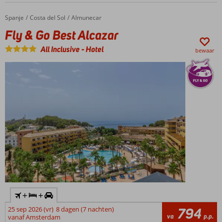
Spanje
Fly & Go Best Alcazar
Home
Costa del Sol
Almunecar
Fly & Go Best Alcazar
All Inclusive
-
Hotel
bewaar
+
+
25 sep 2026 (vr)
8 dagen (7 nachten)
794
va
p.p.
vanaf Amsterdam