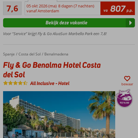
Goed
7,6
05 okt 2026 (ma)
8 dagen (7 nachten)
807
Ideaal
58
va
p.p.
vanaf Amsterdam
hotel
beoordelingen
voor
Bekijk deze vakantie
het
hele
Voor “Service” krijgt Fly & Go AluaSun Marbella Park een 7,8!
gezin
Zwembad
met
Spanje
Fly & Go Benalma Hotel Costa del Sol
Home
Costa del Sol
Benalmadena
glijbanen
Fly & Go Benalma Hotel Costa
Comfortabele,
ruime kamers
del Sol
Volpension
All Inclusive
-
Hotel
bewaar
of All
Inclusive
ook
mogelijk