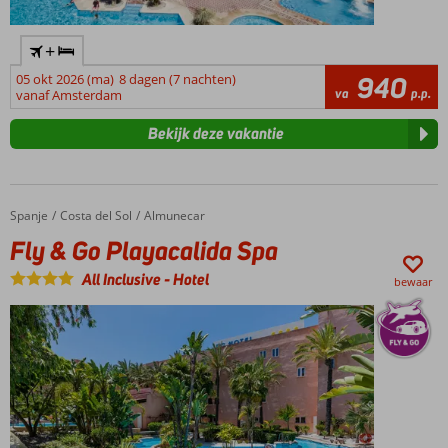
+
05 okt 2026 (ma)
8 dagen (7 nachten)
940
va
p.p.
vanaf Amsterdam
Bekijk deze vakantie
Spanje
Fly & Go Playacalida Spa
Home
Costa del Sol
Almunecar
Fly & Go Playacalida Spa
All Inclusive
-
Hotel
bewaar