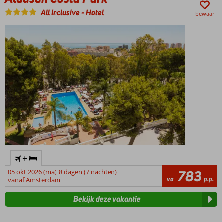
All Inclusive
-
Hotel
bewaar
+
05 okt 2026 (ma)
8 dagen (7 nachten)
783
va
p.p.
vanaf Amsterdam
Bekijk deze vakantie