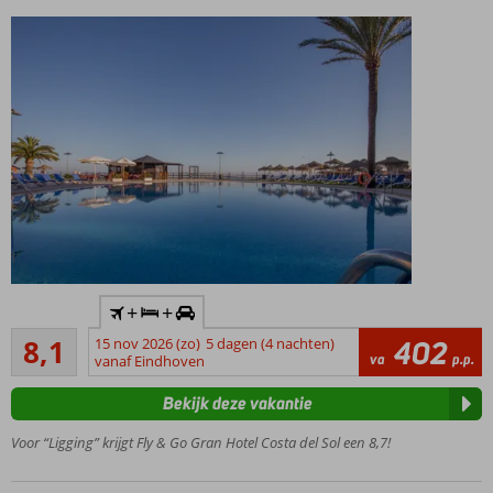
Inclusief
+
+
huurauto
Zeer goed
8,1
15 nov 2026 (zo)
5 dagen (4 nachten)
402
Direct
264
va
p.p.
vanaf Eindhoven
aan het
beoordelingen
strand
Bekijk deze vakantie
gelegen
Vlak bij
Voor “Ligging” krijgt Fly & Go Gran Hotel Costa del Sol een 8,7!
centrum
La Cala