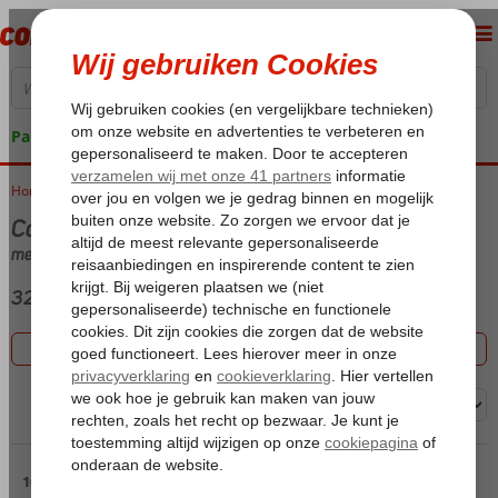
Pakketgarantie
Home
Vakantie reizen
Costa del Sol
met (Ultra) All Inclusive met Hotel
32 aanbiedingen
Filter 32 aanbiedingen
Sorteren op:
Pagina 2
16 t/m 30 van de 32 accommodaties