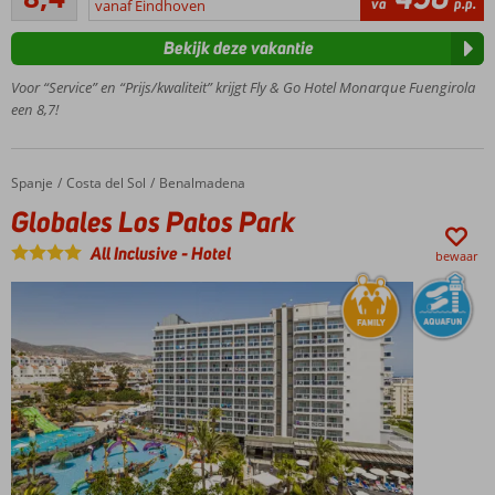
35
va
p.p.
vanaf Eindhoven
loopafstand
beoordelingen
van het
Bekijk deze vakantie
strand
In de
Voor “Service” en “Prijs/kwaliteit” krijgt Fly & Go Hotel Monarque Fuengirola
avond
een 8,7!
wandelen
over de
boulevard
Spanje
Globales Los Patos Park
Home
Costa del Sol
Benalmadena
Spa
Globales Los Patos Park
Center
met
All Inclusive
-
Hotel
bewaar
o.a.
een
sauna
en
Turks
bad
Fuengirola
makkelijk
te
bereiken
met de