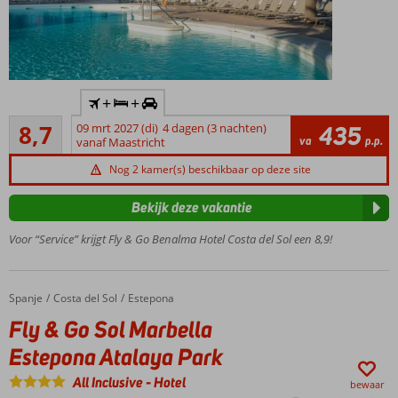
Inclusief
+
+
huurauto
Aanrader
8,7
09 mrt 2027 (di)
4 dagen (3 nachten)
435
Direct
40
va
p.p.
vanaf Maastricht
aan
beoordelingen
het
Nog 2 kamer(s) beschikbaar op deze site
Playa
Bonita
Bekijk deze vakantie
strand
Voor “Service” krijgt Fly & Go Benalma Hotel Costa del Sol een 8,9!
Zwembad
met
glijbanen,
Only
Spanje
Fly & Go Sol Marbella Estepona Atalaya Park
Home
Costa del Sol
Estepona
Adult
Fly & Go Sol Marbella
pool & 3
hottubs
Estepona Atalaya Park
Heerlijk
All Inclusive
-
Hotel
bewaar
smullen in