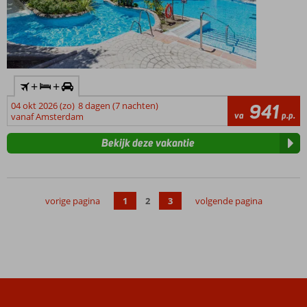
+
+
04 okt 2026 (zo)
8 dagen (7 nachten)
941
va
p.p.
vanaf Amsterdam
Bekijk deze vakantie
vorige pagina
1
2
3
volgende pagina