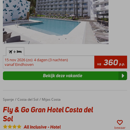
+
15 nov 2026 (zo)
4 dagen (3 nachten)
360
va
p.p.
vanaf Eindhoven
Bekijk deze vakantie
Spanje
Fly & Go Gran Hotel Costa del Sol
Home
Costa del Sol
Mijas Costa
Fly & Go Gran Hotel Costa del
Sol
All Inclusive
-
Hotel
bewaar