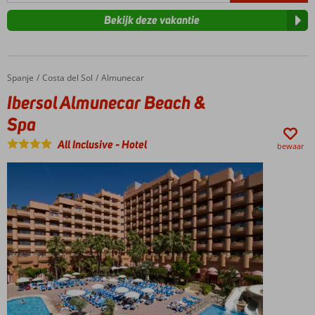
Bekijk deze vakantie
Spanje
Ibersol Almunecar Beach & Spa
Home
Costa del Sol
Almunecar
Ibersol Almunecar Beach &
Spa
All Inclusive
-
Hotel
bewaar