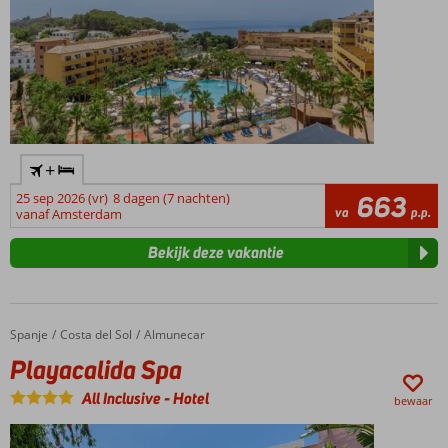
+
25 sep 2026 (vr)
8 dagen (7 nachten)
663
va
p.p.
vanaf Amsterdam
Bekijk deze vakantie
Spanje
Playacalida Spa
Home
Costa del Sol
Almunecar
Playacalida Spa
All Inclusive
-
Hotel
bewaar