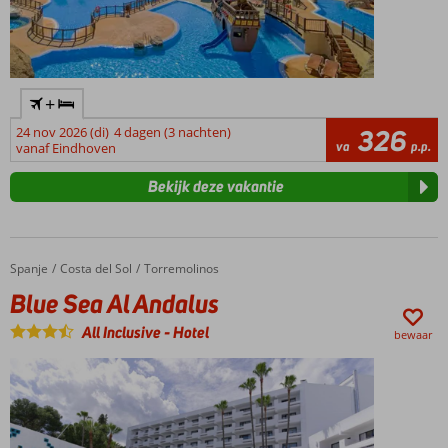
mogelijk
+
24 nov 2026 (di)
4 dagen (3 nachten)
326
va
p.p.
vanaf Eindhoven
Bekijk deze vakantie
Spanje
Blue Sea Al Andalus
Home
Costa del Sol
Torremolinos
Blue Sea Al Andalus
All Inclusive
-
Hotel
bewaar