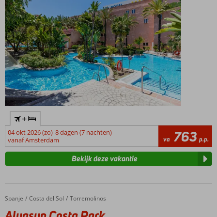
+
04 okt 2026 (zo)
8 dagen (7 nachten)
763
va
p.p.
vanaf Amsterdam
Bekijk deze vakantie
Spanje
Aluasun Costa Park
Home
Costa del Sol
Torremolinos
Aluasun Costa Park