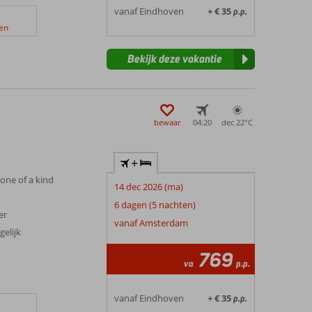
vanaf Eindhoven
+ € 35
p.p.
en
Bekijk deze vakantie
bewaar
04:20
dec 22°
C
+
 one of a kind
14 dec 2026 (ma)
6 dagen (5 nachten)
er
vanaf Amsterdam
elijk
769
va
p.p.
vanaf Eindhoven
+ € 35
p.p.