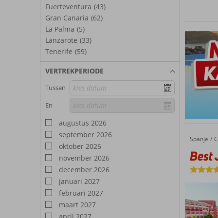
Fuerteventura
(43)
Gran Canaria
(62)
La Palma
(5)
Lanzarote
(33)
Tenerife
(59)
VERTREKPERIODE
Tussen
En
augustus 2026
september 2026
Spanje
Best Jacaranda
Home
C
oktober 2026
Best
november 2026
december 2026
januari 2027
februari 2027
maart 2027
april 2027