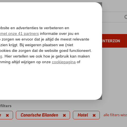
NTIE
VERRE REIZEN
ALL INCLUSIVE
WINTERZON
 annuleren*
kantie reizen
sche Eilanden
l
biedingen
filters
e
Canarische Eilanden
Hotel
alle filters wi