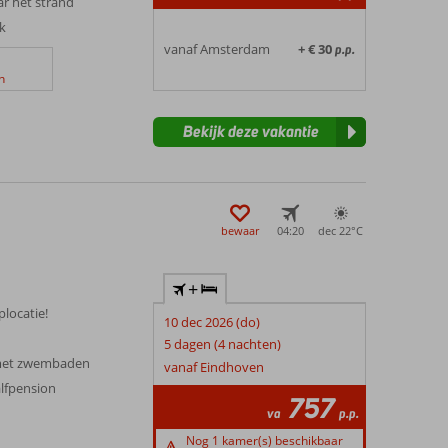
ar het strand
jk
vanaf Amsterdam
+ € 30
p.p.
n
Bekijk deze vakantie
bewaar
04:20
dec 22°
C
+
plocatie!
10 dec 2026 (do)
5 dagen (4 nachten)
 met zwembaden
vanaf Eindhoven
alfpension
757
va
p.p.
Nog 1 kamer(s) beschikbaar