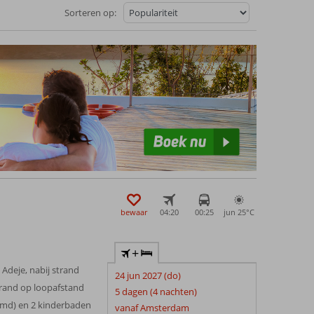
Sorteren op:
bewaar
04:20
00:25
jun 25°
C
+
 Adeje, nabij strand
24 jun 2027 (do)
rand op loopafstand
5 dagen (4 nachten)
md) en 2 kinderbaden
vanaf Amsterdam