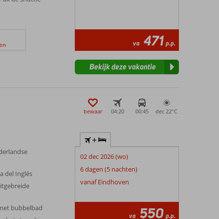
471
va
p.p.
en
Bekijk deze vakantie
bewaar
04:20
00:45
dec 22°
C
+
ederlandse
02 dec 2026 (wo)
6 dagen (5 nachten)
a del Inglés
vanaf Eindhoven
uitgebreide
 met bubbelbad
550
va
p.p.