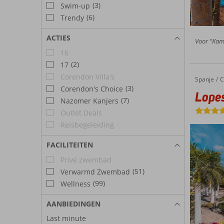
(3)
Swim-up
(6)
Trendy
ACTIES
Voor “Kame
16
(2)
17
Corendon Villa's
Spanje
Lopesan Villa Del Conde
Home
C
(3)
Corendon's Choice
Lopes
(7)
Nazomer Kanjers
Outlet Deals
Reisbegeleiding
FACILITEITEN
Privé zwembad
(51)
Verwarmd Zwembad
(99)
Wellness
AANBIEDINGEN
Last minute