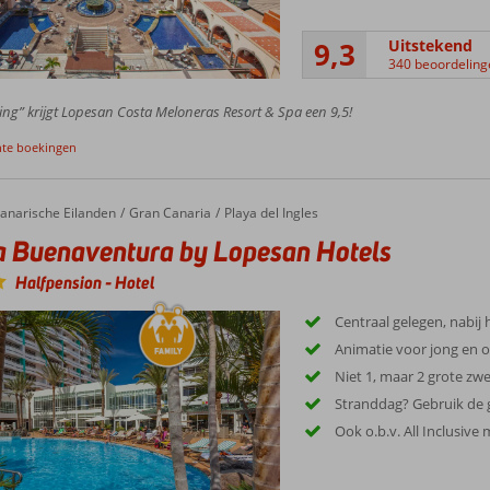
9,3
Uitstekend
340 beoordeling
ing” krijgt Lopesan Costa Meloneras Resort & Spa een 9,5!
nte boekingen
anarische Eilanden
Gran Canaria
Playa del Ingles
 Buenaventura by Lopesan Hotels
Halfpension
-
Hotel
Centraal gelegen, nabij 
Animatie voor jong en 
Niet 1, maar 2 grote z
Stranddag? Gebruik de g
Ook o.b.v. All Inclusive 