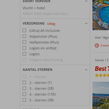
SOORT VERVOER
Vlucht + hotel
Alleen hotel (eigen vervoer)
VERZORGING
Uitleg
(Ultra) All Inclusive
Volpension (Plus)
Voor “Alge
Halfpension (Plus)
5 rece
Logies en ontbijt
Logies
Volgens beschrijving
Spanje
Best Tenerife
Home
C
Best 
AANTAL STERREN
1 - sterren
(1)
2 - sterren
(28)
3 - sterren
(135)
4 - sterren
(38)
5 - sterren