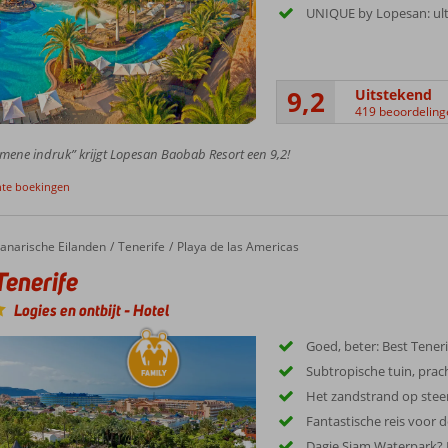
UNIQUE by Lopesan: ult
9,2
Uitstekend
419 beoordeling
mene indruk” krijgt Lopesan Baobab Resort een 9,2!
nte boekingen
anarische Eilanden
Tenerife
Playa de las Americas
Tenerife
Logies en ontbijt
-
Hotel
Goed, beter: Best Teneri
Subtropische tuin, prac
Het zandstrand op ste
Fantastische reis voor d
Dagje Siam Waterpark? 