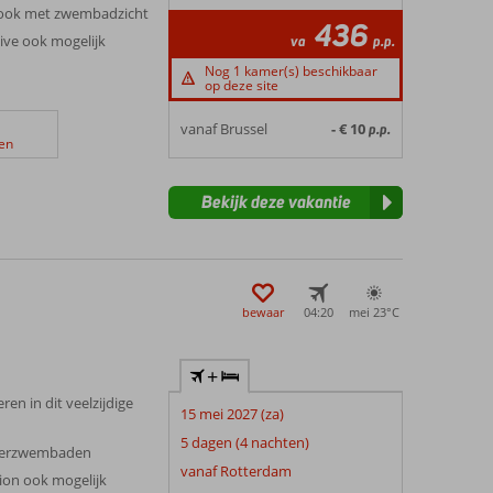
 ook met zwembadzicht
436
sive ook mogelijk
va
p.p.
Nog 1 kamer(s) beschikbaar
op deze site
vanaf Brussel
- € 10
p.p.
en
Bekijk deze vakantie
bewaar
04:20
mei 23°
C
+
ren in dit veelzijdige
15 mei 2027 (za)
5 dagen (4 nachten)
derzwembaden
vanaf Rotterdam
ion ook mogelijk