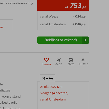
ieme vakantie ervaring
753
va
p.p.
vanaf Weeze
- € 24
p.p.
vanaf Amsterdam
+ € 46
p.p.
en
Bekijk deze vakantie
bewaar
04:20
00:25
okt 26°
C
+
fe!
03 okt 2027 (zo)
htig zeg
5 dagen (4 nachten)
enworp afstand
vanaf Amsterdam
e beste prijs
Pak de shuttle