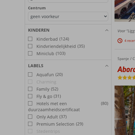
Centrum
KINDEREN
Voor “Ligg
(124)
Kinderbad
4 rece
(35)
Kindvriendelijkheid
(103)
Miniclub
Spanje
Abora Buenaventura by Lopesan Hotels
Home
C
LABELS
Abora
(20)
Aquafun
Charming
(52)
Family
(31)
Fly & go
(80)
Hotels met een
duurzaamheidscertificaat
(37)
Only Adult
(29)
Premium Selection
Stedentrips