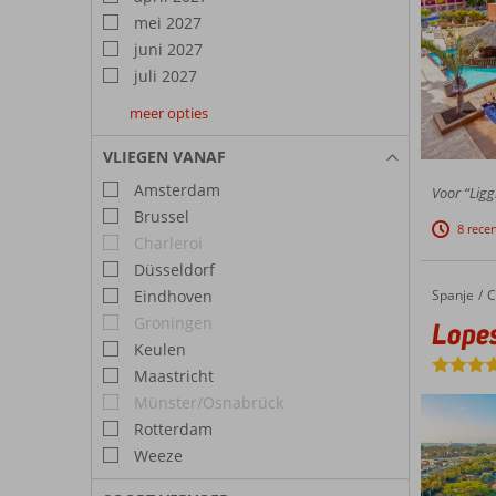
mei 2027
juni 2027
juli 2027
meer opties
augustus
september
oktober
2027
2027
2027
VLIEGEN VANAF
Amsterdam
Voor “Ligg
Brussel
8 rece
Charleroi
Düsseldorf
Spanje
Lopesan Baobab Resort
Home
C
Eindhoven
Groningen
Lope
Keulen
Maastricht
Münster/Osnabrück
Rotterdam
Weeze