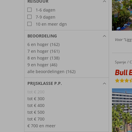
REISDUUR
1-6 dagen
7-9 dagen
10 en meer dgn
BEOORDELING
Voor “Liggi
6 en hoger
(162)
7 en hoger
(161)
8 en hoger
(138)
Spanje
Bull Eugenia Victoria & Spa
Home
C
9 en hoger
(46)
Bull 
alle beoordelingen
(162)
PRIJSKLASSE P.P.
tot € 200
tot € 300
tot € 400
tot € 500
tot € 700
€ 700 en meer