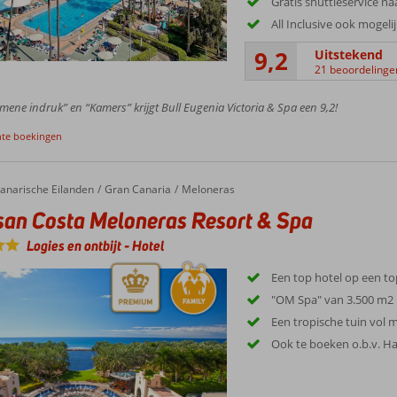
Gratis shuttleservice na
All Inclusive ook mogeli
9,2
Uitstekend
21 beoordelinge
mene indruk” en “Kamers” krijgt Bull Eugenia Victoria & Spa een 9,2!
nte boekingen
anarische Eilanden
Gran Canaria
Meloneras
an Costa Meloneras Resort & Spa
Logies en ontbijt
-
Hotel
Een top hotel op een to
"OM Spa" van 3.500 m2
Een tropische tuin vol
Ook te boeken o.b.v. H