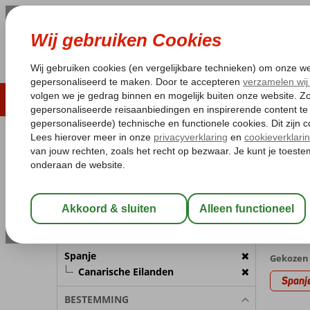
LAST MINUTE
ZOMER 2026
ZONVAKA
Pakketgarantie
Laagsteprijsgarantie*
Gratis
REISGEZELSCHAP
Home
Va
Kamer 1:
2 Personen
Canari
met Hote
Wijzig Reisgezelschap
202 aan
BESTEMMING
Spanje
Gekozen 
Canarische Eilanden
Spanj
BESTEMMING