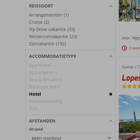
REISSOORT
Arrangementen
(1)
Cruise
(2)
Fly-Drive vakantie
(33)
Winterzonvakantie
(23)
Voor “Alge
Zonvakantie
(192)
3 rece
ACCOMMODATIETYPE
Aparthotel
Spanje
Lopesan Costa Meloneras Resort & Spa
Home
C
Appartement
Lopes
Bed & Breakfast
Boutique hotel
Hotel
Vakantiewoning
Villa
AFSTANDEN
Strand