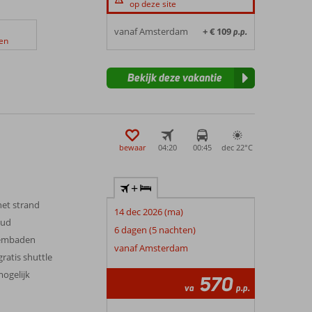
op deze site
vanaf Amsterdam
+ € 109
p.p.
en
Bekijk deze vakantie
bewaar
04:20
00:45
dec 22°
C
+
het strand
14 dec 2026 (ma)
oud
6 dagen (5 nachten)
wembaden
vanaf Amsterdam
ratis shuttle
mogelijk
570
va
p.p.