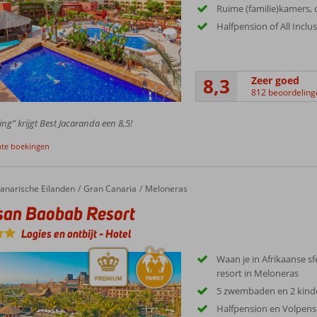
Ruime (familie)kamers,
Halfpension of All Inclu
8,3
Zeer goed
812 beoordeling
ing” krijgt Best Jacaranda een 8,5!
nte boekingen
anarische Eilanden
Gran Canaria
Meloneras
san Baobab Resort
Logies en ontbijt
-
Hotel
Waan je in Afrikaanse sfe
resort in Meloneras
5 zwembaden en 2 kin
Halfpension en Volpens