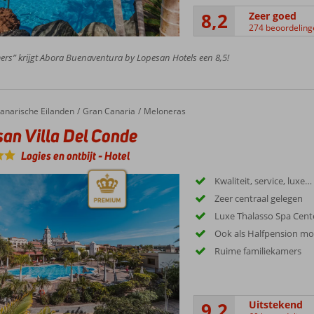
8,2
Zeer goed
274 beoordeling
rs” krijgt Abora Buenaventura by Lopesan Hotels een 8,5!
anarische Eilanden
Gran Canaria
Meloneras
an Villa Del Conde
Logies en ontbijt
-
Hotel
Kwaliteit, service, luxe…
Zeer centraal gelegen
Luxe Thalasso Spa Cent
Ook als Halfpension mog
Ruime familiekamers
9,2
Uitstekend