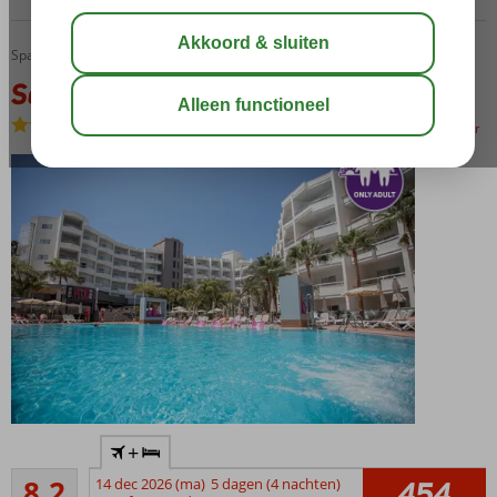
Servatur Don Miguel
Home
Spanje
Canarische Eilanden
Gran Canaria
Playa del Ingles
Servatur Don Miguel
Logies en ontbijt
bewaar
Only
+
Adult:
Zeer goed
minimale
8,2
14 dec 2026 (ma)
5 dagen (4 nachten)
454
39