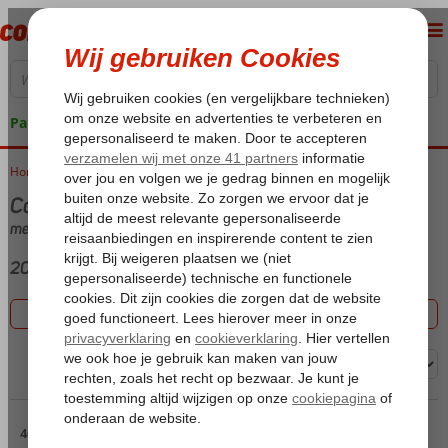
Pakketgarantie
Home
Vakantie reizen
Canarische Eilanden
met Hotel
202 aanbiedingen
Filter 202 aanbiedingen
Sorteren op:
Pagina 4
46 t/m 60 van de 202 accommodaties