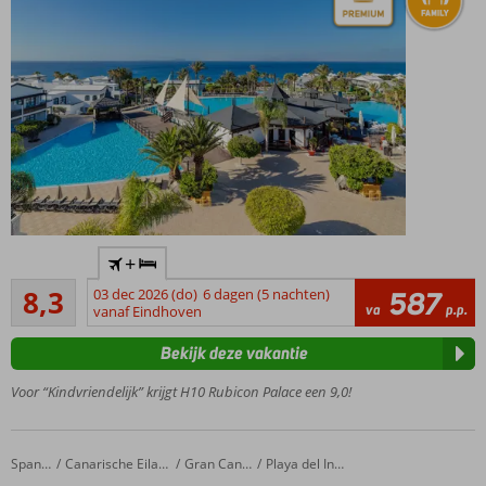
Toonaangevend
+
Premium hotel
Zeer goed
8,3
03 dec 2026 (do)
6 dagen (5 nachten)
587
2 buffet- en 5 à-
61
va
p.p.
vanaf Eindhoven
la-
beoordelingen
carterestaurants
Bekijk deze vakantie
Tip:
boek de
Voor “Kindvriendelijk” krijgt H10 Rubicon Palace een 9,0!
Privilege
service
All
Servatur Playa Bonita
Home
Spanje
Canarische Eilanden
Gran Canaria
Playa del Ingles
Inclusive