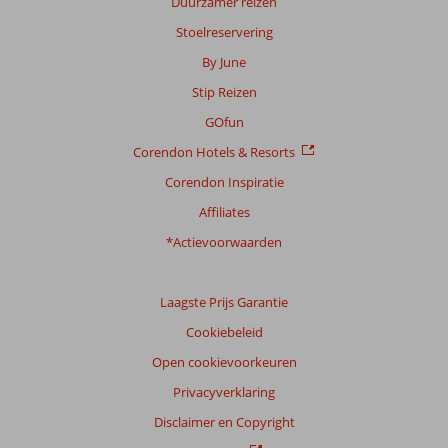
Duurzamer reizen
Service
8,0
Kindvriendelijk
8,1
Stoelreservering
Prijs/kwaliteit
7,9
Wifi kwaliteit
7,7
By June
Ervaringen
Stip Reizen
van
onze
GOfun
klanten
Corendon Hotels & Resorts
Taal
Nederlands (NL) (105)
Corendon Inspiratie
Affiliates
Filter
reisgezelschap
*Actievoorwaarden
Alle
Sorteren
Laagste Prijs Garantie
op
Cookiebeleid
datum (nieuw > oud)
Open cookievoorkeuren
Privacyverklaring
Fientjeludomartine
8,0
Belgie
Disclaimer en Copyright
Met partner
,