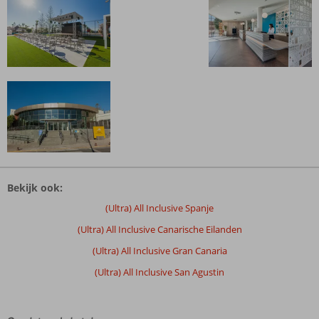
De
beoordelingen
Bekijk ook:
zijn
door
(Ultra) All Inclusive Spanje
onze
(Ultra) All Inclusive Canarische Eilanden
klanten
geschreven
(Ultra) All Inclusive Gran Canaria
na
(Ultra) All Inclusive San Agustin
hun
verblijf
in
Abora