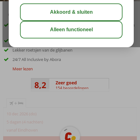
04:20
00:30
aug 28°
C
delen
bewaar
Fijn hotel met prachtige palmentuin van wel bijna 8 voetbalvelden
groot!
Ideale ligging in San Agustin
Lekker roetsjen van de glijbanen
24/7 All Inclusive by Abora
Meer lezen
8,2
Zeer goed
154 beoordelingen
+
10 dec 2026 (do)
5 dagen (4 nachten)
vanaf Eindhoven