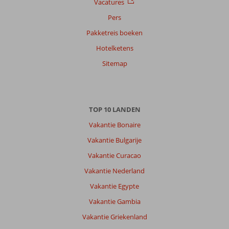
Vacatures
25 juli 2026
Pers
Pakketreis boeken
Over
Hotelketens
San
Agustin:
Sitemap
Strand
is
niet
ver
TOP 10 LANDEN
maar
wel
Vakantie Bonaire
152
Vakantie Bulgarije
trappen
te
Vakantie Curacao
doen.
Vakantie Nederland
Wij
wandelen
Vakantie Egypte
savonds
Vakantie Gambia
graag
eens
Vakantie Griekenland
buiten