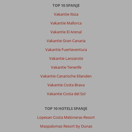
afgelegen,
TOP 10 SPANJE
Groot
Vakantie Ibiza
hotel,
alles
Vakantie Mallorca
wat
Vakantie El Arenal
je
wil
Vakantie Gran Canaria
is
Vakantie Fuerteventura
aanwezig.
Vriendelijk
Vakantie Lanzarote
personeel.
Vakantie Tenerife
Algemene indruk
8
Eten
8
Vakantie Canarische Eilanden
Ligging
7
Kamers
10
Vakantie Costa Brava
Service
9
Kindvriendelijk
-
Prijs/kwaliteit
10
Wifi kwaliteit
8
Vakantie Costa del Sol
TOP 10 HOTELS SPANJE
Olga
8,0
Nederland
Lopesan Costa Meloneras Resort
Gezin met oud(ere) kind(eren)
Maspalomas Resort by Dunas
,
08 juli 2026