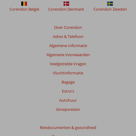
beoordelingen
Corendon België
Corendon Denmark
Corendon Zweden
te
garanderen.
Meer
Over Corendon
info
over
Adres & Telefoon
onze
Algemene Informatie
beoordelingen.
Algemene Voorwaarden
Totale
Veelgestelde Vragen
score
Vluchtinformatie
Gebaseerd
Bagage
op:
Extra's
154
beoordelingen
Autohuur
Groepsreizen
Scoreverdeling
Algemene indruk
8,2
Eten
7,4
Reisdocumenten & gezondheid
Ligging
7,1
Kamers
8,2