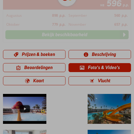
596
va
p.p.
Augustus
898
p.p.
September
560
p.p.
Oktober
779
p.p.
November
657
p.p.
Bekijk beschikbaarheid
Prijzen & boeken
Beschrijving
Beoordelingen
Foto's & Video's
Kaart
Vlucht