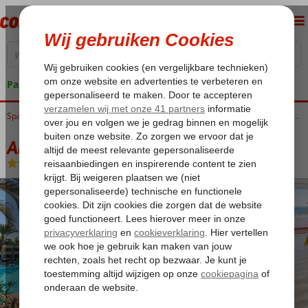
Pakketgarantie
Home
Spanje
Canarische Eilanden
Gran Canaria
San Agustin
Abora Interclub by Lopesan Hotels
Abora Interclub by Lopesan Hotels
All Inclusive
-
Hotel