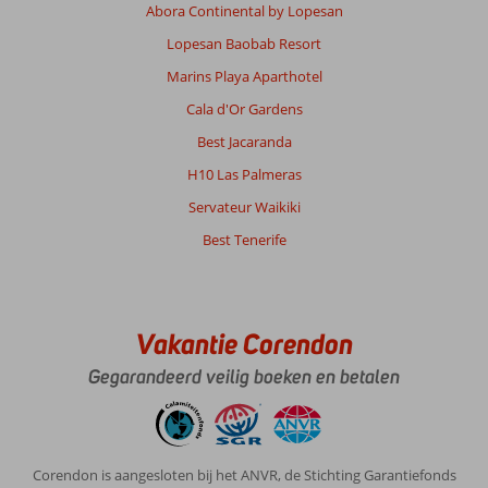
Abora Continental by Lopesan
Lopesan Baobab Resort
Over
Marins Playa Aparthotel
San
Agustin:
Cala d'Or Gardens
Wij
Best Jacaranda
waren
voor
H10 Las Palmeras
de
Servateur Waikiki
10
de
Best Tenerife
keer
op
Gran
Canaria.
Vakantie Corendon
Heerlijk
eiland.
Gegarandeerd veilig boeken en betalen
Playa
de
ingles
is
Corendon is aangesloten bij het ANVR, de Stichting Garantiefonds
voor