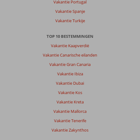
Vakantie Portugal
rond
het
Vakantie Spanje
hotel
Vakantie Turkije
maar
jammer
genoeg
TOP 10 BESTEMMINGEN
is
Vakantie Kaapverdië
er
niets
Vakantie Canarische eilanden
in
Vakantie Gran Canaria
de
buurt.
Vakantie Ibiza
Vakantie Dubai
Over
Abora
Vakantie Kos
Interclub
Vakantie Kreta
by
Lopesan
Vakantie Mallorca
Hotels:
Vakantie Tenerife
Hotel
Vakantie Zakynthos
ligt
wel