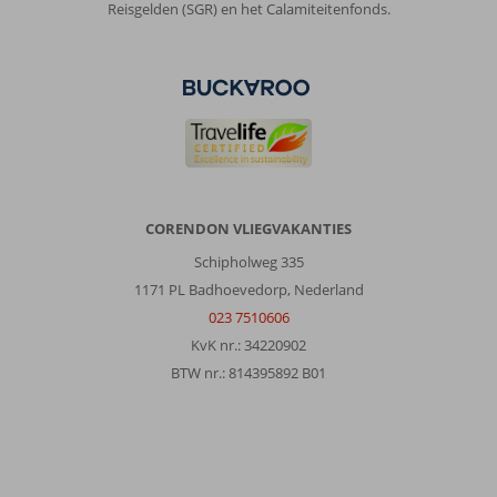
Reisgelden (SGR) en het Calamiteitenfonds.
ons
een
top
bestemming
Over
Abora
Interclub
by
Lopesan
CORENDON VLIEGVAKANTIES
Hotels:
Hotel
Schipholweg 335
Interclub
1171 PL Badhoevedorp, Nederland
San
023 7510606
Augustin
KvK nr.: 34220902
is
een
BTW nr.: 814395892 B01
prima
hotel.
Goed
personeel,
goed