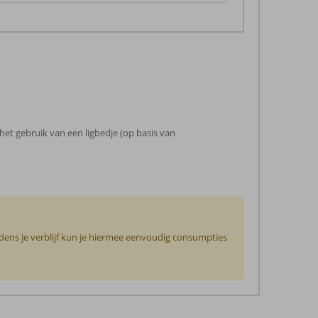
 het gebruik van een ligbedje (op basis van
jdens je verblijf kun je hiermee eenvoudig consumpties