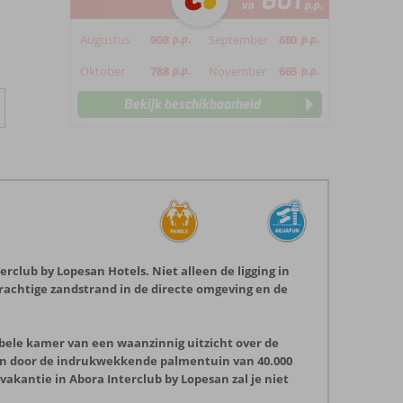
601
va
p.p.
Augustus
908
p.p.
September
680
p.p.
Oktober
788
p.p.
November
665
p.p.
Bekijk beschikbaarheid
rclub by Lopesan Hotels. Niet alleen de ligging in
prachtige zandstrand in de directe omgeving en de
abele kamer van een waanzinnig uitzicht over de
alen door de indrukwekkende palmentuin van 40.000
nvakantie in Abora Interclub by Lopesan zal je niet