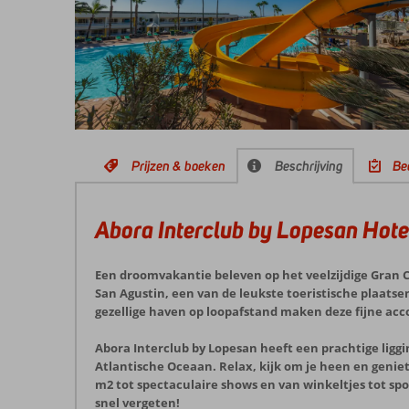
Prijzen & boeken
Beschrijving
Be
Abora Interclub by Lopesan Hote
Een droomvakantie beleven op het veelzijdige Gran Can
San Agustin, een van de leukste toeristische plaats
gezellige haven op loopafstand maken deze fijne a
Abora Interclub by Lopesan heeft een prachtige liggi
Atlantische Oceaan. Relax, kijk om je heen en genie
m2 tot spectaculaire shows en van winkeltjes tot sport
snel vergeten!