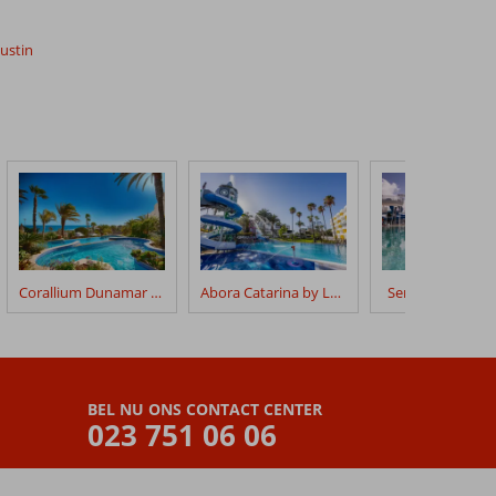
gustin
Corallium Dunamar by Lopesan Hotels
Abora Catarina by Lopesan Hotels
Servatur Puerto 
BEL NU ONS CONTACT CENTER
023 751 06 06