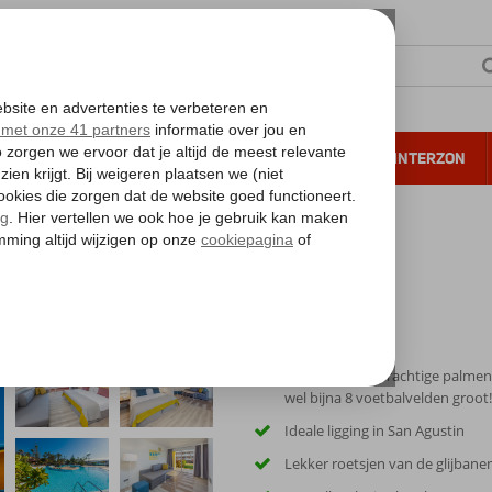
NTIE
VERRE REIZEN
ALL INCLUSIVE
WINTERZON
 annuleren*
ora Interclub by Lopesan Hotels
s
Fijn hotel met prachtige palme
wel bijna 8 voetbalvelden groot!
Ideale ligging in San Agustin
Lekker roetsjen van de glijbane