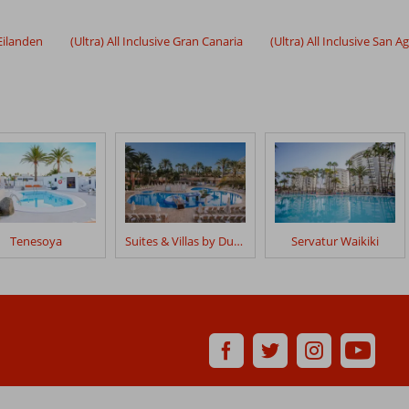
 Eilanden
(Ultra) All Inclusive Gran Canaria
(Ultra) All Inclusive San A
Tenesoya
Suites & Villas by Dunas
Servatur Waikiki