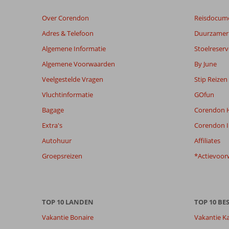
niet
Over Corendon
Reisdocum
meer
weergegeven
Adres & Telefoon
Duurzamer 
om
Algemene Informatie
Stoelreserv
de
relevantie
Algemene Voorwaarden
By June
van
Veelgestelde Vragen
Stip Reizen
de
getoonde
Vluchtinformatie
GOfun
beoordelingen
Bagage
Corendon H
te
garanderen.
Extra's
Corendon I
Meer
Autohuur
Affiliates
info
over
Groepsreizen
*Actievoor
onze
beoordelingen.
Totale score
Scoreverdeling
8,2
TOP 10 LANDEN
TOP 10 B
Algemene indruk
8,2
Eten
Vakantie Bonaire
Vakantie K
Gebaseerd op:
Ligging
7,1
Kamers
154