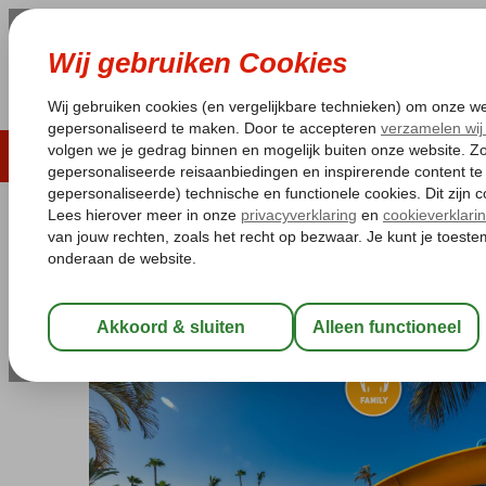
LAST MINUTE
ZOMER 2026
ZONVAKA
Pakketgarantie
Laagsteprijsgarantie*
Gratis
Spanje
Home
Canarische Eilanden
Gran Canaria
San Agustin
Ab
Abora Interclub by Lopesan Hotel
All Inclusive
-
Hotel