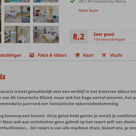
24/7 All Inclusive by Abora
Meer lezen
8,2
Zeer goed
154 beoordelingen
oordelingen
Foto's & Video's
Kaart
Vlucht
ls
aria is heel gemakkelijk met een verblijf in het 4-sterren Abora Inte
en van dit Canarische Eiland, maar ook het hoge aantal zonuren, het 
ccommodatie jaarrond een fantastische vakantiebestemming.
ng bovenop een heuvel. Als je geluk hebt geniet je vanuit je comfort
t! Maar ook aan activiteiten geen gebrek op het resort zelf: van dw
faciliteiten... Dit resort is van alle markten thuis. Geloof ons, je zo