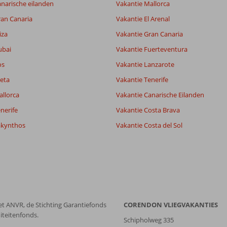
narische eilanden
Vakantie Mallorca
lijk
8,1
it
7,7
ran Canaria
Vakantie El Arenal
iza
Vakantie Gran Canaria
Filter reisgezelschap
Sorteren op
ubai
Vakantie Fuerteventura
Alle
datum (nieuw > oud)
os
Vakantie Lanzarote
eta
Vakantie Tenerife
allorca
Vakantie Canarische Eilanden
nerife
Vakantie Costa Brava
akynthos
Vakantie Costa del Sol
et ANVR, de Stichting Garantiefonds
CORENDON VLIEGVAKANTIES
iteitenfonds.
Schipholweg 335