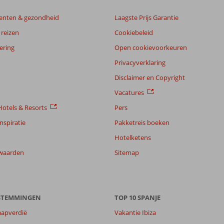
enten & gezondheid
Laagste Prijs Garantie
reizen
Cookiebeleid
ering
Open cookievoorkeuren
Privacyverklaring
Disclaimer en Copyright
Vacatures
otels & Resorts
Pers
nspiratie
Pakketreis boeken
Hotelketens
waarden
Sitemap
ESTEMMINGEN
TOP 10 SPANJE
7,4
aapverdië
Vakantie Ibiza
8,2