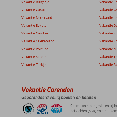
Zeer goed
Vakantie Bulgarije
Vakantie Ca
Service
8,0
Kindvriende
beoordelingen
Prijs/kwaliteit
7,9
Wifi kwalite
Vakantie Curacao
Vakantie G
Vakantie Nederland
Vakantie Ib
Ervaringen
Taal
Vakantie Egypte
Vakantie D
van onze
Nederlands (NL) (105)
Vakantie Gambia
Vakantie K
klanten
Vakantie Griekenland
Vakantie Kr
Vakantie Portugal
Vakantie M
8,0
Vakantie Spanje
Vakantie Te
Over
Algemene indruk
8
San
Ligging
7
Vakantie Turkije
Vakantie Z
Fientjeludomartine
Agustin:
Service
9
Belgie
Prijs/kwaliteit
10
Strand
Met partner
Eten
8
is
,
niet
Kamers
10
Vakantie Corendon
25 juli 2026
ver
Kindvriendelijk
-
maar
Wifi kwaliteit
8
Gegarandeerd veilig boeken en betalen
wel
152
Corendon is aangesloten bij h
trappen
Reisgelden (SGR) en het Calam
te