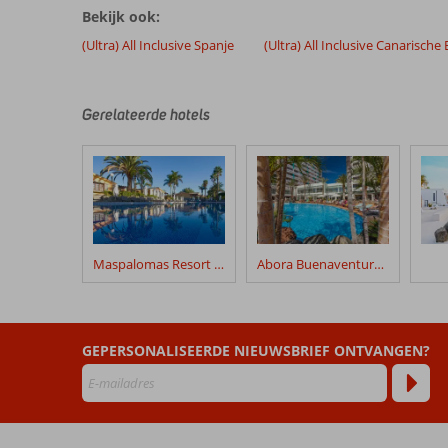
Bekijk ook:
door
onze
(Ultra) All Inclusive Spanje
(Ultra) All Inclusive Canarische
klanten
geschreven
na
Gerelateerde hotels
hun
verblijf
in
Abora
Interclub
by
Lopesan
Hotels
Maspalomas Resort by Dunas
Abora Buenaventura by Lopesan Hotels
Beoordelingen
die
ouder
GEPERSONALISEERDE NIEUWSBRIEF ONTVANGEN?
zijn
dan
48
maanden
worden