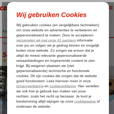
Pakketgarantie
Home
Spanje
Canarische Eilanden
Gran Canaria
Playa del Ingles
Servatur Playa Bonita
Servatur Playa Bonita
Logies en ontbijt
-
Hotel