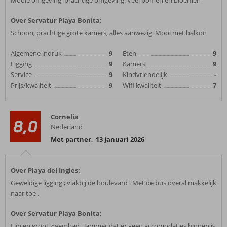
Mooie omgeving, prachtige omgeving. Veel bomen en bloemen
Over Servatur Playa Bonita:
Schoon, prachtige grote kamers, alles aanwezig. Mooi met balkon
Algemene indruk
9
Eten
9
Ligging
9
Kamers
9
Service
9
Kindvriendelijk
-
Prijs/kwaliteit
9
Wifi kwaliteit
7
Cornelia
8,0
Nederland
Met partner
,
13 januari 2026
Over Playa del Ingles:
Geweldige ligging ; vlakbij de boulevard . Met de bus overal makkelijk
naar toe .
Over Servatur Playa Bonita:
Fijn en groot zwembad . Jammer dat er geen accomodaties binnen is