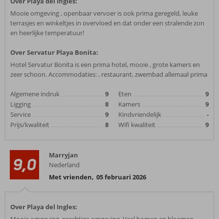
Over Playa del Ingles:
Mooie omgeving , openbaar vervoer is ook prima geregeld, leuke
terrasjes en winkeltjes in overvloed en dat onder een stralende zon
en heerlijke temperatuur!
Over Servatur Playa Bonita:
Hotel Servatur Bonita is een prima hotel, mooie , grote kamers en
zeer schoon. Accommodaties: , restaurant, zwembad allemaal prima
Algemene indruk
9
Eten
9
Ligging
8
Kamers
9
Service
9
Kindvriendelijk
-
Prijs/kwaliteit
8
Wifi kwaliteit
9
Marryjan
9,0
Nederland
Met vrienden
,
05 februari 2026
Over Playa del Ingles: