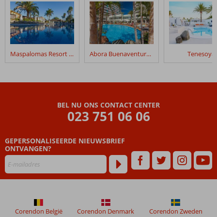
Maspalomas Resort by Dunas
Abora Buenaventura by Lopesan Hotels
Tenesoya
BEL NU ONS CONTACT CENTER
023 751 06 06
GEPERSONALISEERDE NIEUWSBRIEF
ONTVANGEN?
Corendon België
Corendon Denmark
Corendon Zweden