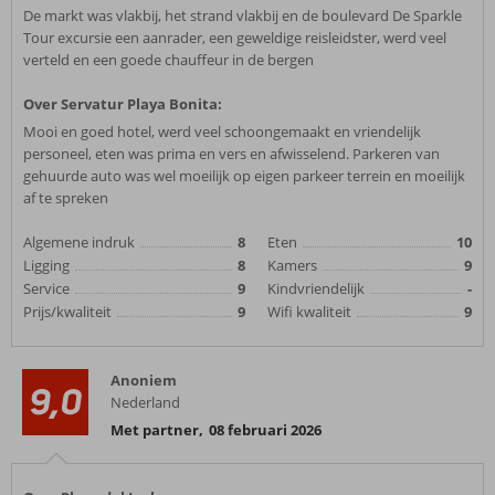
De markt was vlakbij, het strand vlakbij en de boulevard De Sparkle
Tour excursie een aanrader, een geweldige reisleidster, werd veel
verteld en een goede chauffeur in de bergen
Over Servatur Playa Bonita:
Mooi en goed hotel, werd veel schoongemaakt en vriendelijk
personeel, eten was prima en vers en afwisselend. Parkeren van
gehuurde auto was wel moeilijk op eigen parkeer terrein en moeilijk
af te spreken
Algemene indruk
8
Eten
10
Ligging
8
Kamers
9
Service
9
Kindvriendelijk
-
Prijs/kwaliteit
9
Wifi kwaliteit
9
Anoniem
9,0
Nederland
Met partner
,
08 februari 2026