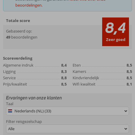
beoordelingen.
Totale score
8,4
Gebaseerd op:
49
beoordelingen
Zeer goed
Scoreverdeling
Algemene indruk
8,4
Eten
8,5
Ligging
8,3
Kamers
8,5
Service
8,8
Kindvriendelijk
8,5
Prijs/kwaliteit
8,5
Wifi kwaliteit
8,1
Ervaringen van onze klanten
Taal
Nederlands (NL) (33)
Filter reisgezelschap
Alle