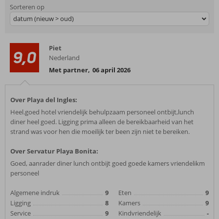
Sorteren op
datum (nieuw > oud)
Piet
9,0
Nederland
Met partner
,
06 april 2026
Over Playa del Ingles:
Heel.goed hotel vriendelijk behulpzaam personeel ontbijt,lunch
diner heel goed. Ligging prima alleen de bereikbaarheid van het
strand was voor hen die moeilijk ter been zijn niet te bereiken.
Over Servatur Playa Bonita:
Goed, aanrader diner lunch ontbijt goed goede kamers vriendelikm
personeel
Algemene indruk
9
Eten
9
Ligging
8
Kamers
9
Service
9
Kindvriendelijk
-