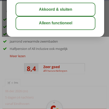
04:20
00:45
aug 28°
C
delen
bewaar
Ideaal voor het hele gezin
Nabij het bruisende Playa del Ingles
Ruime en moderne kamers
Jaarrond verwarmde zwembaden
Halfpension of All Inclusive ook mogelijk
Meer lezen
8,4
Zeer goed
49 beoordelingen
+
06 dec 2026 (zo)
5 dagen (4 nachten)
vanaf Eindhoven