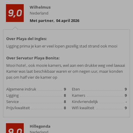
Wilhelmus
9,0
Nederland
Met partner
,
04 april 2026
Over Playa del Ingles:
Ligging prima je kan er veel lopen gezellig stad strand ook mooi
Over Servatur Playa Bonita:
Mooi hotel , ook mooie kamers, wel aan een drukke weg veel lawaai
Kamer was laat beschikbaar waren er om negen uur, maar konden
pas om half vier de kamer op
Algemene indruk
9
Eten
9
Ligging
8
Kamers
9
Service
8
Kindvriendelijk
-
Prijs/kwaliteit
8
Wifi kwaliteit
9
Hillegonda
9,0
Nederland