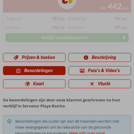
442
va
p.p.
Augustus
762
p.p.
September
396
p.p.
Oktober
454
p.p.
November
470
p.p.
Bekijk beschikbaarheid
Prijzen & boeken
Beschrijving
Beoordelingen
Foto's & Video's
Kaart
Vlucht
De beoordelingen zijn door onze klanten geschreven na hun
verblijf in Servatur Playa Bonita
Beoordelingen die ouder zijn dan 48 maanden worden niet
meer weergegeven om de relevantie van de getoonde
beoordelingen te garanderen.
Meer info over onze