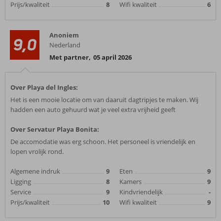
Prijs/kwaliteit
8
Wifi kwaliteit
6
Anoniem
9,0
Nederland
Met partner
,
05 april 2026
Over Playa del Ingles:
Het is een mooie locatie om van daaruit dagtripjes te maken. Wij
hadden een auto gehuurd wat je veel extra vrijheid geeft
Over Servatur Playa Bonita:
De accomodatie was erg schoon. Het personeel is vriendelijk en
lopen vrolijk rond.
Algemene indruk
9
Eten
9
Ligging
8
Kamers
9
Service
9
Kindvriendelijk
-
Prijs/kwaliteit
10
Wifi kwaliteit
9