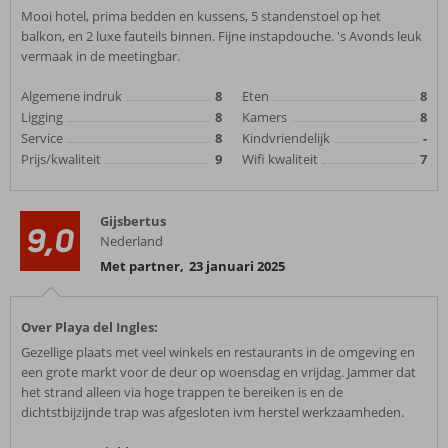
Mooi hotel, prima bedden en kussens, 5 standenstoel op het
balkon, en 2 luxe fauteils binnen. Fijne instapdouche. 's Avonds leuk
vermaak in de meetingbar.
Algemene indruk
8
Eten
8
Ligging
8
Kamers
8
Service
8
Kindvriendelijk
-
Prijs/kwaliteit
9
Wifi kwaliteit
7
Gijsbertus
9,0
Nederland
Met partner
,
23 januari 2025
Over Playa del Ingles:
Gezellige plaats met veel winkels en restaurants in de omgeving en
een grote markt voor de deur op woensdag en vrijdag. Jammer dat
het strand alleen via hoge trappen te bereiken is en de
dichtstbijzijnde trap was afgesloten ivm herstel werkzaamheden.