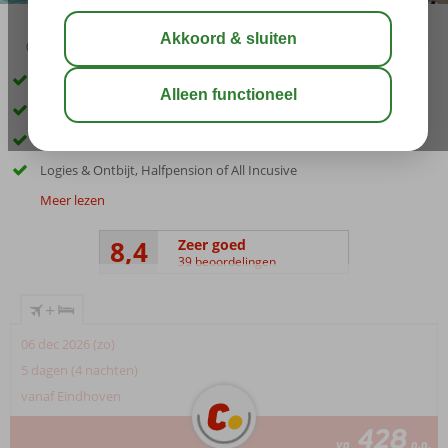
04:20
00:45
aug 28°
C
delen
bewaar
In hartje Playa del Inglés
Groot zwembad (verwarmd in de winter)
Moderne appartementen en ruime studio's
Logies & Ontbijt, Halfpension of All Incusive
Meer lezen
8,4
Zeer goed
39 beoordelingen
+
06 dec 2026 (zo)
5 dagen (4 nachten)
vanaf Eindhoven
428
va
p.p.