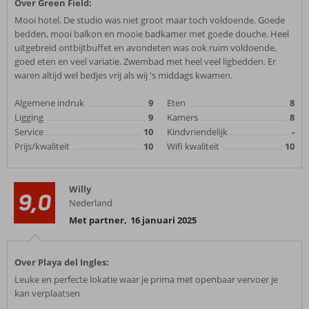
Over Green Field:
Mooi hotel. De studio was niet groot maar toch voldoende. Goede
bedden, mooi balkon en mooie badkamer met goede douche. Heel
uitgebreid ontbijtbuffet en avondeten was ook ruim voldoende,
goed eten en veel variatie. Zwembad met heel veel ligbedden. Er
waren altijd wel bedjes vrij als wij 's middags kwamen.
Algemene indruk
9
Eten
8
Ligging
9
Kamers
8
Service
10
Kindvriendelijk
-
Prijs/kwaliteit
10
Wifi kwaliteit
10
Willy
9,0
Nederland
Met partner
,
16 januari 2025
Over Playa del Ingles:
Leuke en perfecte lokatie waar je prima met openbaar vervoer je
kan verplaatsen