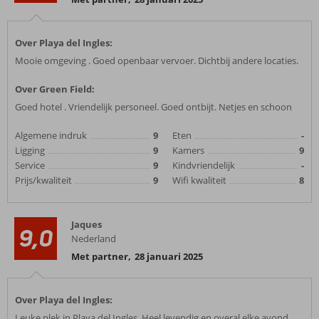
Over Playa del Ingles:
Mooie omgeving . Goed openbaar vervoer. Dichtbij andere locaties.
Over Green Field:
Goed hotel . Vriendelijk personeel. Goed ontbijt. Netjes en schoon
Algemene indruk
9
Eten
-
Ligging
9
Kamers
9
Service
9
Kindvriendelijk
-
Prijs/kwaliteit
9
Wifi kwaliteit
8
Jaques
9,0
Nederland
Met partner
,
28 januari 2025
Over Playa del Ingles:
Leuke plek in Playa del Ingles. Heel levendig en overal elke avond