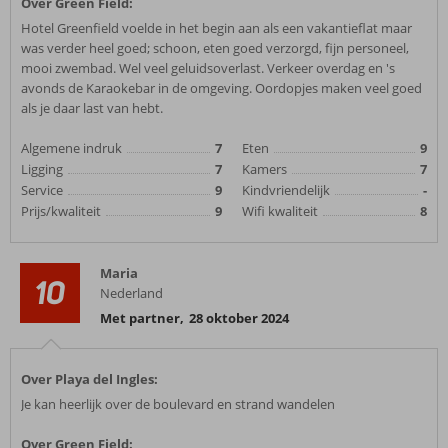
Over Green Field:
Hotel Greenfield voelde in het begin aan als een vakantieflat maar
was verder heel goed; schoon, eten goed verzorgd, fijn personeel,
mooi zwembad. Wel veel geluidsoverlast. Verkeer overdag en 's
avonds de Karaokebar in de omgeving. Oordopjes maken veel goed
als je daar last van hebt.
Algemene indruk
7
Eten
9
Ligging
7
Kamers
7
Service
9
Kindvriendelijk
-
Prijs/kwaliteit
9
Wifi kwaliteit
8
Maria
10
Nederland
Met partner
,
28 oktober 2024
Over Playa del Ingles:
Je kan heerlijk over de boulevard en strand wandelen
Over Green Field: