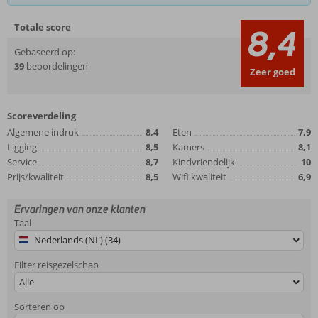
Totale score
8,4
Gebaseerd op:
39
beoordelingen
Zeer goed
Scoreverdeling
Algemene indruk
8,4
Eten
7,9
Ligging
8,5
Kamers
8,1
Service
8,7
Kindvriendelijk
10
Prijs/kwaliteit
8,5
Wifi kwaliteit
6,9
Ervaringen van onze klanten
Taal
Nederlands (NL) (34)
Filter reisgezelschap
Alle
Sorteren op