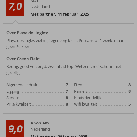
Mari
7,0
Nederland
Met partner
,
11 februari 2025
Over Playa del Ingles:
Playa des ingles viel mij tegen, erg klein. Prima voor 1 week, maar
geen 2e keer
Over Green Field:
Keurig, goed verzorgd. Zwembad top! Wel een vreetschuur, niet
gezellig!
Algemene indruk
7
Eten
8
Ligging
7
Kamers
8
Service
8
Kindvriendelijk
-
Prijs/kwaliteit
8
Wifi kwaliteit
5
Anoniem
9,0
Nederland
Met partner
,
28 januari 2025