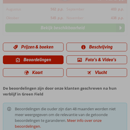
Augustus
562
p.p.
September
403
p.p.
Oktober
545
p.p.
November
438
p.p.
Bekijk beschikbaarheid
Prijzen & boeken
Beschrijving
Beoordelingen
Foto's & Video's
Kaart
Vlucht
De beoordelingen zijn door onze klanten geschreven na hun
verblijf in Green Field
Beoordelingen die ouder zijn dan 48 maanden worden niet
meer weergegeven om de relevantie van de getoonde
beoordelingen te garanderen.
Meer info over onze
beoordelingen.