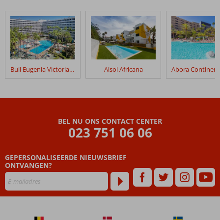
Bull Eugenia Victoria & Spa
Alsol Africana
BEL NU ONS CONTACT CENTER
023 751 06 06
GEPERSONALISEERDE NIEUWSBRIEF
ONTVANGEN?