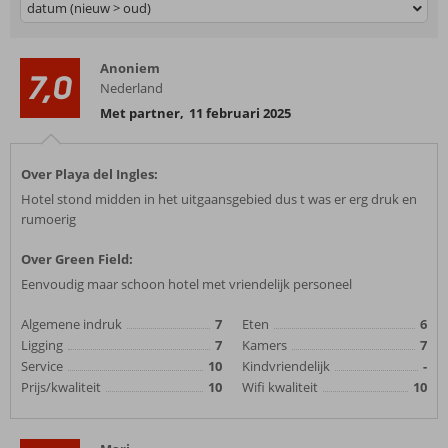
datum (nieuw > oud)
Anoniem
7,0
Nederland
Met partner
,
11 februari 2025
Over Playa del Ingles:
Hotel stond midden in het uitgaansgebied dus t was er erg druk en
rumoerig
Over Green Field:
Eenvoudig maar schoon hotel met vriendelijk personeel
Algemene indruk
7
Eten
6
Ligging
7
Kamers
7
Service
10
Kindvriendelijk
-
Prijs/kwaliteit
10
Wifi kwaliteit
10