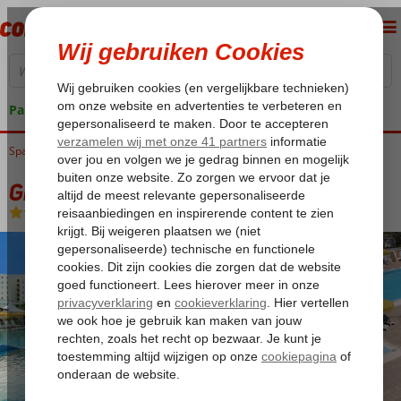
Pakketgarantie
Spanje
Home
Canarische Eilanden
Gran Canaria
Playa del Ingles
Green Field
Green Field
Logies en ontbijt
-
Appartement