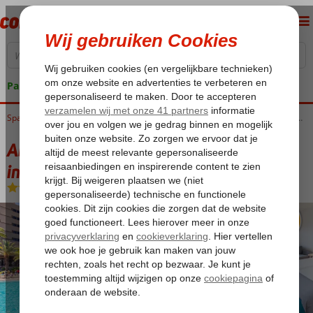
Pakketgarantie
Home
Spanje
Canarische Eilanden
Gran Canaria
Playa del Ingles
Abora Continental by Lopesan Hotels inclusief Katamaran Boottocht
Abora Continental by Lopesan Hotels
inclusief Katamaran Boottocht
All Inclusive
-
Hotel