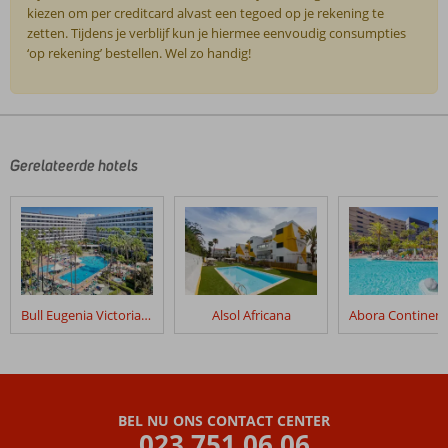
kiezen om per creditcard alvast een tegoed op je rekening te
zetten. Tijdens je verblijf kun je hiermee eenvoudig consumpties
‘op rekening’ bestellen. Wel zo handig!
De
beoordelingen
zijn
door
Gerelateerde hotels
onze
klanten
geschreven
na
hun
verblijf
in
Bull Eugenia Victoria & Spa
Alsol Africana
Abora
Continental
by
Lopesan
Hotels
BEL NU ONS CONTACT CENTER
inclusief
023 751 06 06
Katamaran