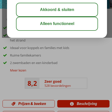
04:20
00:45
aug 28°
C
delen
bewaar
Inclusief Katamaran Boottocht
Trendy hotel in het hart van Playa del Ingles, op loopafstand van
het strand
Ideaal voor koppels en families met kids
Ruime familiekamers
2 zwembaden en een kinderbad
Meer lezen
8,2
Zeer goed
528 beoordelingen
Prijzen & boeken
Beschrijving