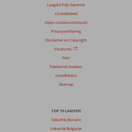
Laagste Prijs Garantie
Ervaringen
van
Cookiebeleid
onze
klanten
Open cookievoorkeuren
Taal
Privacyverklaring
Nederlands (NL) (441)
Disclaimer en Copyright
Filter
Vacatures
reisgezelschap
Pers
Alle
Pakketreis boeken
Sorteren
op
Hotelketens
datum (nieuw > oud)
Sitemap
Marcellinus
10
Nederland
TOP 10 LANDEN
Gezin met oud(ere) kind(eren)
,
26 juli 2026
Vakantie Bonaire
Vakantie Bulgarije