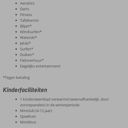
Aerobics
Darts
Fitness
Tafeltennis
Biljart*
Windsurfen*
Waterski*
Jetski*
Surfen*
Duiken*
Fietsverhuur*
Dagelijks entertainment
*Tegen betaling
Kinderfaciliteiten
1 kinderzwembad verwarmd (weersafhankelijk, door
zonnepanelen) in de winterperiode
Miniclub (4-12 jaar)
Speeltuin
Minidisco