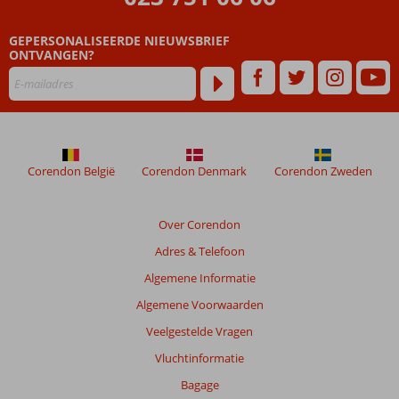
Boottocht
GEPERSONALISEERDE NIEUWSBRIEF
ONTVANGEN?
Beoordelingen
die
ouder
zijn
dan
48
maanden
Corendon België
Corendon Denmark
Corendon Zweden
worden
niet
meer
Over Corendon
weergegeven
Adres & Telefoon
om
de
Algemene Informatie
relevantie
Algemene Voorwaarden
van
de
Veelgestelde Vragen
getoonde
Vluchtinformatie
beoordelingen
te
Bagage
garanderen.