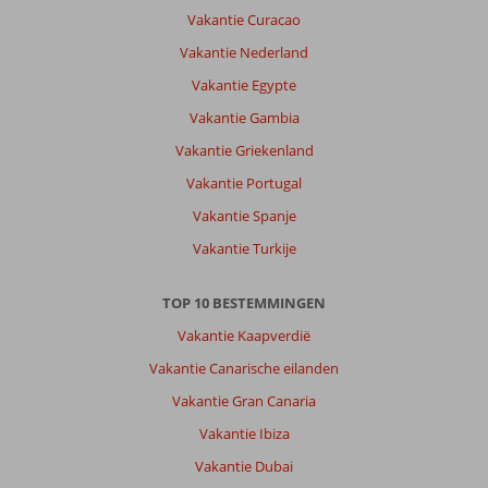
Over
Vakantie Curacao
Playa
Vakantie Nederland
del
Ingles:
Vakantie Egypte
Playa
Vakantie Gambia
del
Vakantie Griekenland
Ingles
is
Vakantie Portugal
een
Vakantie Spanje
toeristisch
plaatsje
Vakantie Turkije
met
veel
TOP 10 BESTEMMINGEN
nachtleven.
Het
Vakantie Kaapverdië
heeft
Vakantie Canarische eilanden
een
zandstrand
Vakantie Gran Canaria
en
Vakantie Ibiza
een
boulevard.
Vakantie Dubai
Het