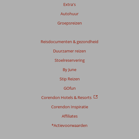
Extra's
Meer
info
Autohuur
over
Groepsreizen
onze
beoordelingen.
Reisdocumenten & gezondheid
Totale
Duurzamer reizen
score
Stoelreservering
Gebaseerd
By June
op:
528
Stip Reizen
beoordelingen
GOfun
Corendon Hotels & Resorts
Scoreverdeling
Corendon Inspiratie
Algemene indruk
8,2
Eten
7,5
Affiliates
Ligging
8,2
Kamers
8,2
Service
8,5
Kindvriendelijk
7,6
*Actievoorwaarden
Prijs/kwaliteit
8,1
Wifi kwaliteit
8,3