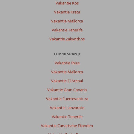
Vakantie Kos
vliegveld
is
Vakantie Kreta
ongeveer
Vakantie Mallorca
een
half
Vakantie Tenerife
uur
Vakantie Zakynthos
rijden.
Over
TOP 10 SPANJE
Abora
Vakantie Ibiza
Continental
by
Vakantie Mallorca
Lopesan
Vakantie El Arenal
Hotels
inclusief
Vakantie Gran Canaria
Katamaran
Vakantie Fuerteventura
Boottocht:
We
Vakantie Lanzarote
hebben
Vakantie Tenerife
een
prima
Vakantie Canarische Eilanden
all-