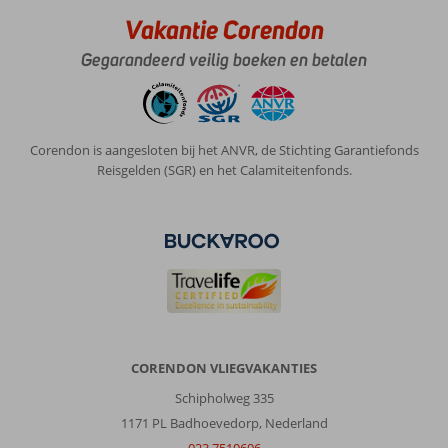
en
prima
Vakantie Corendon
van
Gegarandeerd veilig boeken en betalen
kwaliteit.
Er
staat
vaak
een
Corendon is aangesloten bij het ANVR, de Stichting Garantiefonds
korte
Reisgelden (SGR) en het Calamiteitenfonds.
rij
bij
de
bars
maar
dat
gaat
snel.
Er
zijn
CORENDON VLIEGVAKANTIES
twee
Schipholweg 335
zwembaden.
Er
1171 PL Badhoevedorp, Nederland
wel
023 7510606