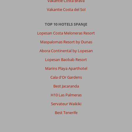
Vakantie Costa Brava
inclusive
vakantie
Vakantie Costa del Sol
gehad
in
TOP 10 HOTELS SPANJE
Arbora
Continental.
Lopesan Costa Meloneras Resort
Het
Maspalomas Resort by Dunas
hotel
is
Abora Continental by Lopesan
netjes
Lopesan Baobab Resort
en
schoon.
Marins Playa Aparthotel
Het
Cala d'Or Gardens
personeel
doet
Best Jacaranda
zijn
H10 Las Palmeras
uiterste
best.
Servateur Waikiki
Het
Best Tenerife
eten
is
gevarieerd