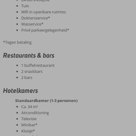
Tuin
Wifi in openbare ruimtes
Doktersservice*
Wasservice*
Privé parkeergelegenheid*
*Tegen betaling
Restaurants & bars
1 buffetrestaurant
2 snackbars
2 bars
Hotelkamers
Standaardkamer (1-3 personen)
Ca. 34 m²
Airconditioning
Televisie
Minibar*
Kluisje*