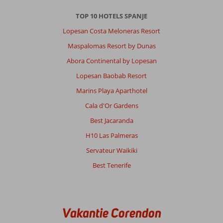
afgelegen
daarom
TOP 10 HOTELS SPANJE
is
Lopesan Costa Meloneras Resort
een
auto
Maspalomas Resort by Dunas
aan
Abora Continental by Lopesan
te
raden.
Lopesan Baobab Resort
De
Marins Playa Aparthotel
bus
verbinding
Cala d'Or Gardens
is
Best Jacaranda
trouwens
uitstekend
H10 Las Palmeras
op
Servateur Waikiki
het
eiland.
Best Tenerife
Over
H10
Costa
Vakantie Corendon
Mogan: