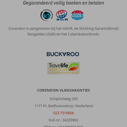
Heerlijk
Gegarandeerd veilig boeken en betalen
hotel!
Boek
privilege
dan
Corendon is aangesloten bij het ANVR, de Stichting Garantiefonds
kun
Reisgelden (SGR) en het Calamiteitenfonds.
je
elke
dag
a
a
la
carte
eten
en
is
CORENDON VLIEGVAKANTIES
er
een
Schipholweg 335
apart
1171 PL Badhoevedorp, Nederland
gedeelte
023 7510606
bij
KvK nr.: 34220902
het
zwembad
BTW nr.: 814395892 B01