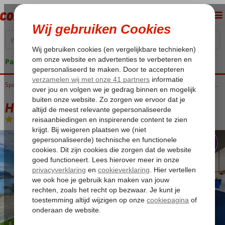
Pakketgarantie
Spanje
Home
Canarische Eilanden
Gran Canaria
Playa del Cura
H10 Costa Mogan
H10 Costa Mogan
Logies en ontbijt
-
Hotel