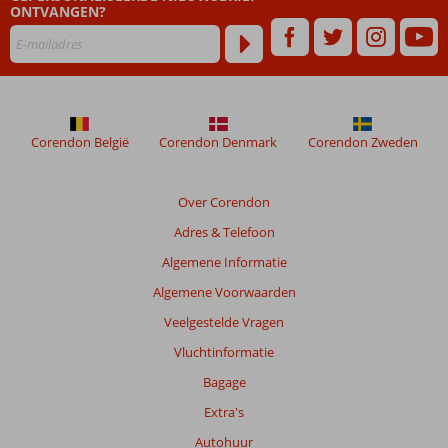
relevantie
ONTVANGEN?
van
de
getoonde
beoordelingen
te
garanderen.
Corendon België
Corendon Denmark
Corendon Zweden
Meer
info
over
Over Corendon
onze
beoordelingen.
Adres & Telefoon
Algemene Informatie
Totale
Algemene Voorwaarden
score
Veelgestelde Vragen
Gebaseerd
Vluchtinformatie
op:
11
Bagage
beoordelingen
Extra's
Autohuur