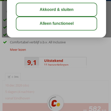
04:20
00:25
aug 28°
C
delen
bewaar
Only Adult hotel; min. leeftijd is 18 jaar
Direct gelegen aan het strand
Verblijf in een Standaardkamer of Juniorsuite
Comfortabel verblijf o.b.v. All Inclusive
Meer lezen
9,1
Uitstekend
11 beoordelingen
+
10 dec 2026 (do)
5 dagen (4 nachten)
vanaf Eindhoven
582
va
p.p.