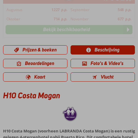
Augustus
1227
p.p.
September
548
p.p.
Oktober
714
p.p.
November
677
p.p.
Bekijk beschikbaarheid
Prijzen & boeken
Beschrijving
Beoordelingen
Foto's & Video's
Kaart
Vlucht
H10 Costa Mogan
H10 Costa Mogan (voorheen LABRANDA Costa Mogan) is een rustig
gelegen 4-sterrenhotel nabij Puerto Rico. Dit comfortabele hotel