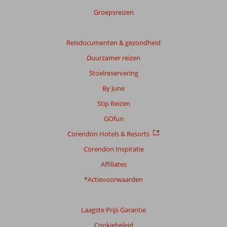
Scoreverdeling
Groepsreizen
Algemene indruk
9,1
Eten
8,3
Ligging
8,0
Kamers
8,8
Service
9,1
Reisdocumenten & gezondheid
Kindvriendelijk
-
Prijs/kwaliteit
8,6
Wifi kwaliteit
7,9
Duurzamer reizen
Stoelreservering
Ervaringen
van
By June
onze
Stip Reizen
klanten
Taal
GOfun
Nederlands (NL) (8)
Corendon Hotels & Resorts
Filter
Corendon Inspiratie
reisgezelschap
Affiliates
Alle
*Actievoorwaarden
Sorteren
op
datum (nieuw > oud)
Laagste Prijs Garantie
Cookiebeleid