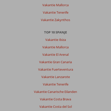
is
Vakantie Mallorca
Algemene indruk
10
Eten
9
Vakantie Tenerife
Ligging
7
Kamers
9
Vakantie Zakynthos
Service
10
Kindvriendelijk
-
Prijs/kwaliteit
9
Wifi kwaliteit
8
TOP 10 SPANJE
Vakantie Ibiza
Miranda
9,0
Nederland
Vakantie Mallorca
Met partner
Vakantie El Arenal
,
Vakantie Gran Canaria
17 mei 2026
Vakantie Fuerteventura
Vakantie Lanzarote
Over
Playa
Vakantie Tenerife
del
Vakantie Canarische Eilanden
Cura:
Hotel
Vakantie Costa Brava
ligt
Vakantie Costa del Sol
wat