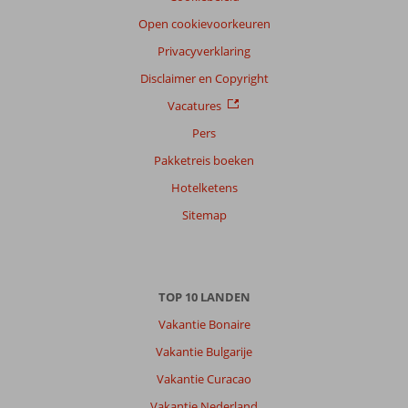
Anoniem
Open cookievoorkeuren
10
Nederland
Privacyverklaring
Met partner
,
Disclaimer en Copyright
17 juni 2026
Vacatures
Pers
Over
Pakketreis boeken
Playa
Hotelketens
del
Cura:
Sitemap
Op
het
resort
top,
TOP 10 LANDEN
het
land
Vakantie Bonaire
zelf
Vakantie Bulgarije
is
droog
Vakantie Curacao
maar
Vakantie Nederland