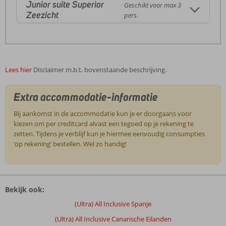
Junior suite Superior
Geschikt voor max 3
Zeezicht
pers.
Lees hier
Disclaimer m.b.t. bovenstaande beschrijving.
Extra accommodatie-informatie
Bij aankomst in de accommodatie kun je er doorgaans voor
kiezen om per creditcard alvast een tegoed op je rekening te
zetten. Tijdens je verblijf kun je hiermee eenvoudig consumpties
‘op rekening’ bestellen. Wel zo handig!
De
beoordelingen
Bekijk ook:
zijn
door
(Ultra) All Inclusive Spanje
onze
(Ultra) All Inclusive Canarische Eilanden
klanten