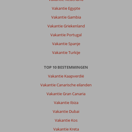
de
zee
Vakantie Egypte
is
Vakantie Gambia
weer
prima
Vakantie Griekenland
Vakantie Portugal
Over
H10
Vakantie Spanje
Costa
Vakantie Turkije
Mogan:
Adult
TOP 10 BESTEMMINGEN
hotel
waar
Vakantie Kaapverdië
een
Vakantie Canarische eilanden
gevarieerde
keuken,
Vakantie Gran Canaria
schoon,
Vakantie Ibiza
hygiënisch
en
Vakantie Dubai
vriendelijkheid
Vakantie Kos
de
basis
Vakantie Kreta