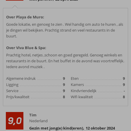
Over Playa de Muro:
Goede lokatie, en genoeg te zien . Wel handig om auto te huren , als
je dingen wil bekijken. Prachtig strand en veel restaurants in de
buurt.
Over Viva Blue & Spa:
Prachtig hotel, netjes ,schoon en goed geregeld. Genoeg winkels en
restaurants in de buurt. En het buffet in de avond was voortreffelijk.
Iedere avond muziek .
Algemene indruk
9
Eten
9
Ligging
9
Kamers
9
Service
9
Kindvriendelijk
-
Prijs/kwaliteit
8
Wifi kwaliteit
8
Tim
9,0
Nederland
Gezin met jong(e) kind(eren)
,
12 oktober 2024