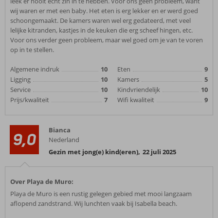
leek er nooit echt zin in te hebben. Voor ons geen probleem, want
wij waren er met een baby. Het eten is erg lekker en er werd goed
schoongemaakt. De kamers waren wel erg gedateerd, met veel
lelijke kitranden, kastjes in de keuken die erg scheef hingen, etc.
Voor ons verder geen probleem, maar wel goed om je van te voren
op in te stellen.
Algemene indruk
10
Eten
9
Ligging
10
Kamers
5
Service
10
Kindvriendelijk
10
Prijs/kwaliteit
7
Wifi kwaliteit
9
Bianca
9,0
Nederland
Gezin met jong(e) kind(eren)
,
22 juli 2025
Over Playa de Muro:
Playa de Muro is een rustig gelegen gebied met mooi langzaam
aflopend zandstrand. Wij lunchten vaak bij Isabella beach.