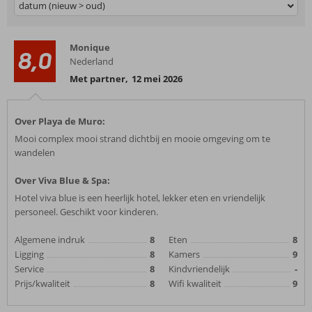
datum (nieuw > oud)
Monique
8,0
Nederland
Met partner
,
12 mei 2026
Over Playa de Muro:
Mooi complex mooi strand dichtbij en mooie omgeving om te
wandelen
Over Viva Blue & Spa:
Hotel viva blue is een heerlijk hotel, lekker eten en vriendelijk
personeel. Geschikt voor kinderen.
Algemene indruk
8
Eten
8
Ligging
8
Kamers
9
Service
8
Kindvriendelijk
-
Prijs/kwaliteit
8
Wifi kwaliteit
9