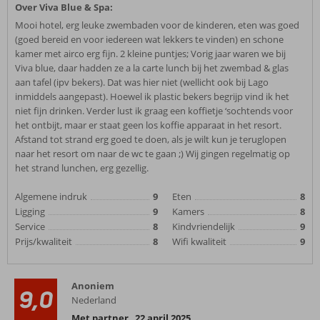
Over Viva Blue & Spa:
Mooi hotel, erg leuke zwembaden voor de kinderen, eten was goed
(goed bereid en voor iedereen wat lekkers te vinden) en schone
kamer met airco erg fijn. 2 kleine puntjes; Vorig jaar waren we bij
Viva blue, daar hadden ze a la carte lunch bij het zwembad & glas
aan tafel (ipv bekers). Dat was hier niet (wellicht ook bij Lago
inmiddels aangepast). Hoewel ik plastic bekers begrijp vind ik het
niet fijn drinken. Verder lust ik graag een koffietje ‘sochtends voor
het ontbijt, maar er staat geen los koffie apparaat in het resort.
Afstand tot strand erg goed te doen, als je wilt kun je teruglopen
naar het resort om naar de wc te gaan ;) Wij gingen regelmatig op
het strand lunchen, erg gezellig.
Algemene indruk
9
Eten
8
Ligging
9
Kamers
8
Service
8
Kindvriendelijk
9
Prijs/kwaliteit
8
Wifi kwaliteit
9
Anoniem
9,0
Nederland
Met partner
,
22 april 2025