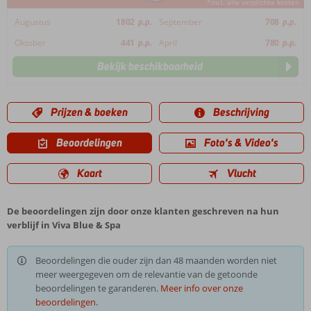
*incl. alle verplichte kosten
Augustus
1802
p.p.
September
708
p.p.
Oktober
441
p.p.
April
780
p.p.
Bekijk beschikbaarheid
Prijzen & boeken
Beschrijving
Beoordelingen
Foto's & Video's
Kaart
Vlucht
De beoordelingen zijn door onze klanten geschreven na hun
verblijf in Viva Blue & Spa
Beoordelingen die ouder zijn dan 48 maanden worden niet
meer weergegeven om de relevantie van de getoonde
beoordelingen te garanderen.
Meer info over onze
beoordelingen.