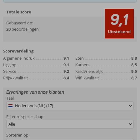
Totale score
9,1
Gebaseerd op:
20
beoordelingen
Uitstekend
Scoreverdeling
Algemene indruk
9,1
Eten
8,8
Ligging
9,1
Kamers
8,5
Service
9,2
Kindvriendelijk
9,5
Prijs/kwaliteit
8,4
Wifi kwaliteit
8,7
Ervaringen van onze klanten
Taal
Nederlands (NL) (17)
Filter reisgezelschap
Alle
Sorteren op