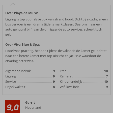
Over Playa de Muro:
Ligging is top voor als je ook van strand houd. Dichtbij alcudia, alleen
bus vervoer is een drama tijdens marktdagen. Daarom maar een
auto gehuurd bij 1 van de omliggende auto services, scheelt toch
geld.
Over Viva Blue & Spa:
Hotel was prachtig, hebben tijdens de vakantie de kamer geüpdatet
naar een betere kamer met top uitzicht en jacussie waardoor de
ervaring beter was.
Algemene indruk
9
Eten
10
Ligging
9
Kamers
7
Service
9
Kindvriendelijk
10
Prijs/kwaliteit
8
Wifi kwaliteit
9
Gerrit
9,0
Nederland