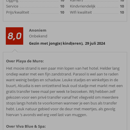
Ligging
10
Kamers
10
Service
10
Kindvriendelijk
10
Prijs/kwaliteit
10
Wifi kwaliteit
10
Anoniem
8,0
Onbekend
Gezin met jong(e) kind(eren)
,
29 juli 2024
Over Playa de Muro:
Het mooie strand is een paar min lopen van het hotel. Helder lang
ondiep water met een fijn zandstrand. Parasol is wel aan te raden
want weinig bedjes en schaduw. Leuke stadjes en winkeltjes in de
buurt, Alcudia is een ontzettend leuk oud stadje met markt met een
gratis transfer twee maal per week te bezoeken. Wij hebben zelf
gekozen voor een privé transfer vanaf het vliegveld om meerdere
stops langs hotels te voorkomen wanneer je een bus als transfer
hebt. Leuk natuur gebied voor de deur met meertjes, als gevolg
hiervan ‘s avonds wel erg veel last van muggen.
Over Viva Blue & Spa: