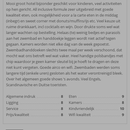
Mooi groot hotel bijzonder geschikt voor kinderen, veel activiteiten
op hen gericht. All inclusive formule zeer uitgebreid met goede
kwaliteit eten, ook mogelijkheid voor a la carte eten in de middag
(inbegr) en sweet corner met donuts/muffins/ijs etc. Veel keuze uit
ruime drankkaart, incl cocktails en wijn. Door drukte soms wel wat
langer wachten op bestelling. Helaas (te) weinig bedjes en parasols
aan het zwembad en handdoekje leggen wordt niet actief tegen
gegaan. Kamers worden niet elke dag van de week gepoetst.
Zwembadhanddoeken slechts twee maal per week verschoond, dat
mocht wat ons betreft wel wat vaker. Heel handige polsbandjes met
chip waardoor je geen kamer sleutel bij je hoeft te dragen en deze
niet kunt vergeten. Goede airco en wifi. Zwembaden werden soms
langere tijd (enkele uren) gesloten als het water verontreinigd bleek.
Over het algemeen goede shows ‘s avonds. Veel Engels,
Scandinavische en Duitse toeristen.
Algemene indruk
8
Eten
9
Ligging
8
Kamers
8
Service
8
Kindvriendelijk
10
Prijs/kwaliteit
8
Wifi kwaliteit
9