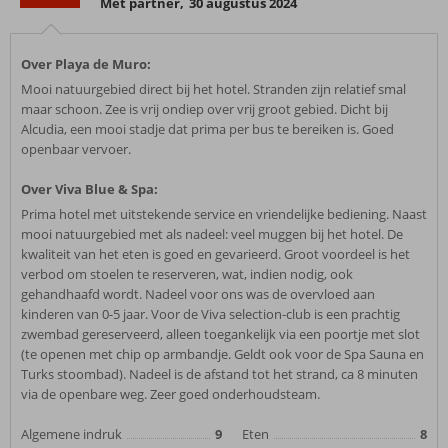
Met partner
,
30 augustus 2024
Over Playa de Muro:
Mooi natuurgebied direct bij het hotel. Stranden zijn relatief smal
maar schoon. Zee is vrij ondiep over vrij groot gebied. Dicht bij
Alcudia, een mooi stadje dat prima per bus te bereiken is. Goed
openbaar vervoer.
Over Viva Blue & Spa:
Prima hotel met uitstekende service en vriendelijke bediening. Naast
mooi natuurgebied met als nadeel: veel muggen bij het hotel. De
kwaliteit van het eten is goed en gevarieerd. Groot voordeel is het
verbod om stoelen te reserveren, wat, indien nodig, ook
gehandhaafd wordt. Nadeel voor ons was de overvloed aan
kinderen van 0-5 jaar. Voor de Viva selection-club is een prachtig
zwembad gereserveerd, alleen toegankelijk via een poortje met slot
(te openen met chip op armbandje. Geldt ook voor de Spa Sauna en
Turks stoombad). Nadeel is de afstand tot het strand, ca 8 minuten
via de openbare weg. Zeer goed onderhoudsteam.
Algemene indruk
9
Eten
8