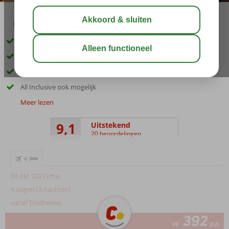
02:30
01:05
aug 30°
C
delen
bewaar
5. min lopen om te relaxen op het strand
Gerenoveerde premium appartementen
3 zwembaden met zonneterras
All Inclusive ook mogelijk
Meer lezen
9,1
Uitstekend
20 beoordelingen
+
04 okt 2027 (ma)
4 dagen (3 nachten)
vanaf Eindhoven
392
va
p.p.