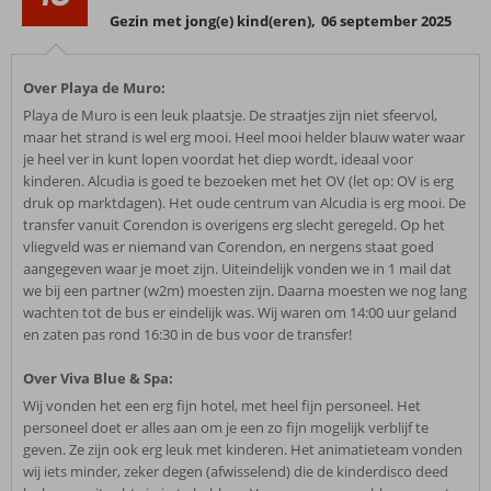
Gezin met jong(e) kind(eren)
,
06 september 2025
Over Playa de Muro:
Playa de Muro is een leuk plaatsje. De straatjes zijn niet sfeervol,
maar het strand is wel erg mooi. Heel mooi helder blauw water waar
je heel ver in kunt lopen voordat het diep wordt, ideaal voor
kinderen. Alcudia is goed te bezoeken met het OV (let op: OV is erg
druk op marktdagen). Het oude centrum van Alcudia is erg mooi. De
transfer vanuit Corendon is overigens erg slecht geregeld. Op het
vliegveld was er niemand van Corendon, en nergens staat goed
aangegeven waar je moet zijn. Uiteindelijk vonden we in 1 mail dat
we bij een partner (w2m) moesten zijn. Daarna moesten we nog lang
wachten tot de bus er eindelijk was. Wij waren om 14:00 uur geland
en zaten pas rond 16:30 in de bus voor de transfer!
Over Viva Blue & Spa:
Wij vonden het een erg fijn hotel, met heel fijn personeel. Het
personeel doet er alles aan om je een zo fijn mogelijk verblijf te
geven. Ze zijn ook erg leuk met kinderen. Het animatieteam vonden
wij iets minder, zeker degen (afwisselend) die de kinderdisco deed