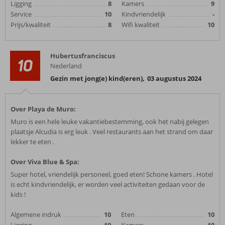
Ligging
8
Kamers
9
Service
10
Kindvriendelijk
-
Prijs/kwaliteit
8
Wifi kwaliteit
10
Hubertusfranciscus
10
Nederland
Gezin met jong(e) kind(eren)
,
03 augustus 2024
Over Playa de Muro:
Muro is een hele leuke vakantiebestemming, ook het nabij gelegen
plaatsje Alcudia is erg leuk . Veel restaurants aan het strand om daar
lekker te eten .
Over Viva Blue & Spa:
Super hotel, vriendelijk personeel, goed eten! Schone kamers . Hotel
is echt kindvriendelijk, er worden veel activiteiten gedaan voor de
kids !
Algemene indruk
10
Eten
10