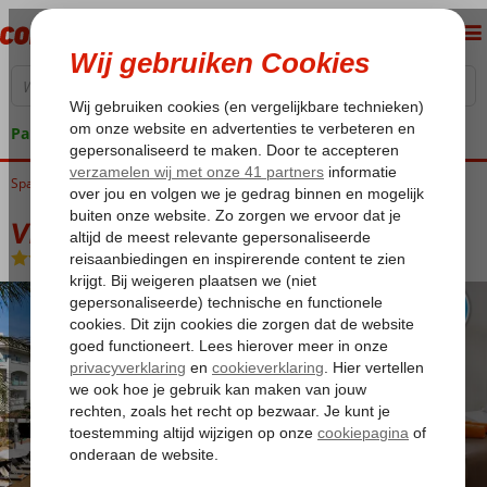
Pakketgarantie
Spanje
Home
Balearen
Mallorca
Playa de Muro
Viva Blue & Spa
Viva Blue & Spa
Logies en ontbijt
-
Hotel