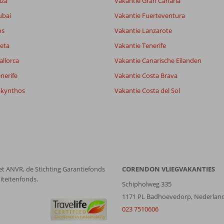
iza
Vakantie Gran Canaria
Filter reisgezelschap
Sorteren op
ubai
Alle
Vakantie Fuerteventura
datum (nieuw > oud)
os
Vakantie Lanzarote
eta
Vakantie Tenerife
allorca
Vakantie Canarische Eilanden
nerife
Vakantie Costa Brava
akynthos
Vakantie Costa del Sol
et ANVR, de Stichting Garantiefonds
CORENDON VLIEGVAKANTIES
iteitenfonds.
Schipholweg 335
1171 PL Badhoevedorp, Nederlan
023 7510606