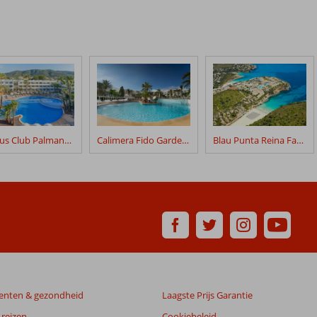
Fergus Club Palmanova Park
Calimera Fido Gardens
Blau Punta Reina Family Resort
enten & gezondheid
Laagste Prijs Garantie
reizen
Cookiebeleid