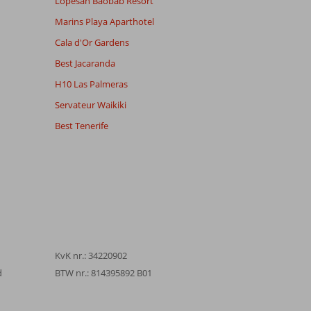
Lopesan Baobab Resort
Marins Playa Aparthotel
Cala d'Or Gardens
Best Jacaranda
H10 Las Palmeras
Servateur Waikiki
Best Tenerife
KvK nr.: 34220902
d
BTW nr.: 814395892 B01