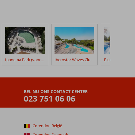
Ipanema Park (voorheen Ipanema Park & Beach)
Iberostar Waves Club Cala Barca
Bluesea Club Mar
BEL NU ONS CONTACT CENTER
023 751 06 06
Corendon België
Corendon Denmark