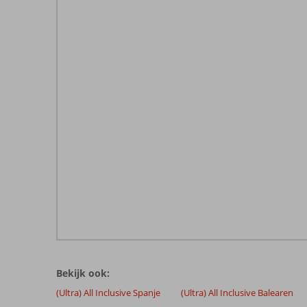
De
beoordelingen
zijn
Bekijk ook:
door
onze
(Ultra) All Inclusive Spanje
(Ultra) All Inclusive Balearen
klanten