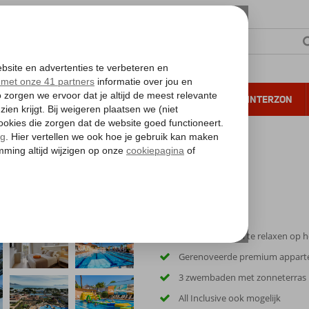
NTIE
VERRE REIZEN
ALL INCLUSIVE
WINTERZON
 annuleren*
5. min lopen om te relaxen op h
Gerenoveerde premium appar
3 zwembaden met zonneterras
All Inclusive ook mogelijk