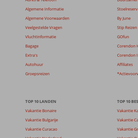
de
Algemene Informatie
Stoelreserv
relevantie
van
Algemene Voorwaarden
By June
de
Veelgestelde Vragen
Stip Reizen
getoonde
beoordelingen
Vluchtinformatie
GOfun
te
Bagage
Corendon H
garanderen.
Meer
Extra's
Corendon I
info
Autohuur
Affiliates
over
onze
Groepsreizen
*Actievoor
beoordelingen.
Totale score
Scoreverdeling
9,1
Algemene indruk
9,1
Eten
TOP 10 LANDEN
TOP 10 B
Gebaseerd op:
Ligging
9,0
Kamers
Vakantie Bonaire
Vakantie K
21
Uitstekend
Service
9,2
Kindvriende
beoordelingen
Vakantie Bulgarije
Vakantie Ca
Prijs/kwaliteit
8,5
Wifi kwalite
Vakantie Curacao
Vakantie G