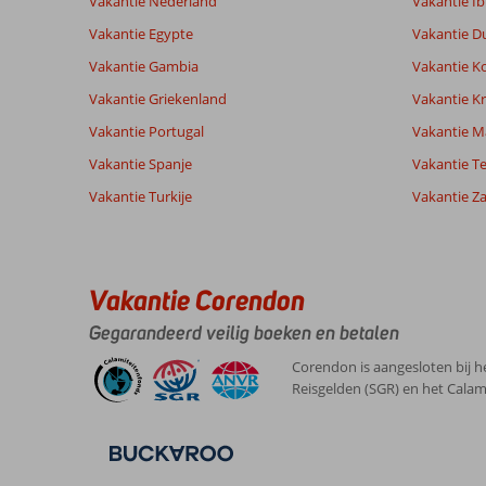
Vakantie Nederland
Vakantie Ib
Ervaringen
Taal
van onze
Vakantie Egypte
Nederlands (NL) (17)
Vakantie D
klanten
Vakantie Gambia
Vakantie K
Vakantie Griekenland
Vakantie Kr
8,0
Vakantie Portugal
Vakantie M
Over
Algemene indruk
8
Vakantie Spanje
Vakantie Te
Playa
Ligging
8
Monique
de
Service
8
Vakantie Turkije
Vakantie Z
Nederland
Muro:
Prijs/kwaliteit
8
Met partner
Eten
8
Mooi
,
complex
Kamers
9
12 mei 2026
mooi
Kindvriendelijk
-
Vakantie Corendon
strand
Wifi kwaliteit
9
dichtbij
Gegarandeerd veilig boeken en betalen
en
mooie
Corendon is aangesloten bij h
omgeving
Reisgelden (SGR) en het Calam
om
te
wandelen