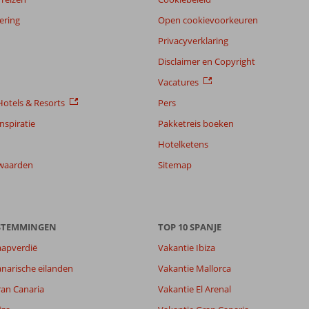
ering
Open cookievoorkeuren
Privacyverklaring
Disclaimer en Copyright
Vacatures
otels & Resorts
Pers
nspiratie
Pakketreis boeken
Hotelketens
waarden
Sitemap
8,8
ESTEMMINGEN
TOP 10 SPANJE
8,5
aapverdië
Vakantie Ibiza
lijk
9,5
narische eilanden
Vakantie Mallorca
it
8,5
ran Canaria
Vakantie El Arenal