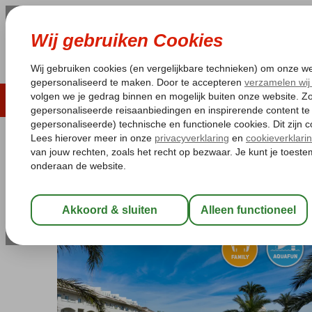
LAST MINUTE
ZOMER 2026
ZONVAKA
Pakketgarantie
Laagsteprijsgarantie*
Gratis
Spanje
Home
Balearen
Mallorca
Playa de Muro
Viva Blue & Spa
Viva Blue & Spa
Logies en ontbijt
-
Hotel