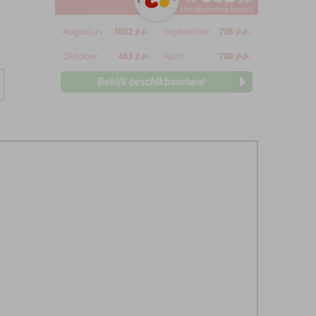
*incl. alle verplichte kosten
Augustus
1802
p.p.
September
708
p.p.
Oktober
463
p.p.
April
780
p.p.
Bekijk beschikbaarheid