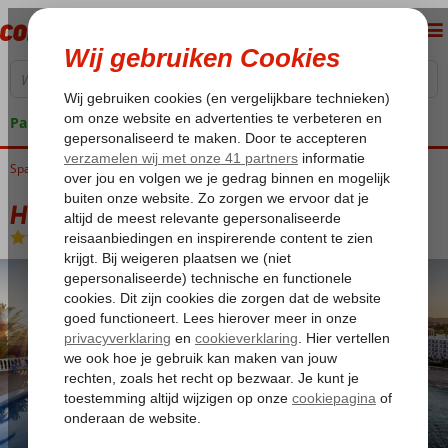
Pakketgarantie
Spanje
Home
Balearen
Ibiza
Santa Eulalia
Hotel Riomar
Hotel Riomar
Halfpension
-
Hotel