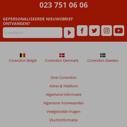
ouder
023 751 06 06
zijn
dan
GEPERSONALISEERDE NIEUWSBRIEF
48
ONTVANGEN?
maanden
worden
niet
meer
weergegeven
om
de
Corendon België
Corendon Denmark
Corendon Zweden
relevantie
van
de
Over Corendon
getoonde
Adres & Telefoon
beoordelingen
te
Algemene Informatie
garanderen.
Algemene Voorwaarden
Meer
info
Veelgestelde Vragen
over
Vluchtinformatie
onze
beoordelingen.