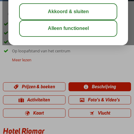
02:45
00:45
aug 29°
C
delen
bewaar
Direct aan het strand
Vriendelijke, persoonlijke service
Fijn zwembad met zonneterras
Op loopafstand van het centrum
Meer lezen
Prijzen & boeken
Beschrijving
Activiteiten
Foto's & Video's
Kaart
Vlucht
Hotel Riomar