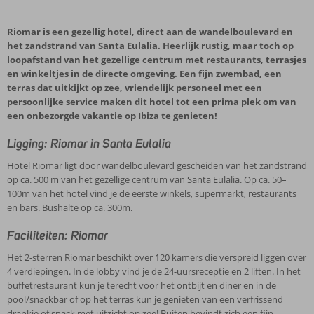
Riomar is een gezellig hotel, direct aan de wandelboulevard en
het zandstrand van Santa Eulalia. Heerlijk rustig, maar toch op
loopafstand van het gezellige centrum met restaurants, terrasjes
en winkeltjes in de directe omgeving. Een fijn zwembad, een
terras dat uitkijkt op zee, vriendelijk personeel met een
persoonlijke service maken dit hotel tot een prima plek om van
een onbezorgde vakantie op Ibiza te genieten!
Ligging: Riomar in Santa Eulalia
Hotel Riomar ligt door wandelboulevard gescheiden van het zandstrand
op ca. 500 m van het gezellige centrum van Santa Eulalia. Op ca. 50–
100m van het hotel vind je de eerste winkels, supermarkt, restaurants
en bars. Bushalte op ca. 300m.
Faciliteiten: Riomar
Het 2-sterren Riomar beschikt over 120 kamers die verspreid liggen over
4 verdiepingen. In de lobby vind je de 24-uursreceptie en 2 liften. In het
buffetrestaurant kun je terecht voor het ontbijt en diner en in de
pool/snackbar of op het terras kun je genieten van een verfrissend
drankje of snack met uitzicht op zee! Buiten bevindt zich een fijn