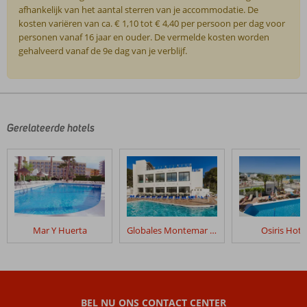
afhankelijk van het aantal sterren van je accommodatie. De
kosten variëren van ca. € 1,10 tot € 4,40 per persoon per dag voor
personen vanaf 16 jaar en ouder. De vermelde kosten worden
gehalveerd vanaf de 9e dag van je verblijf.
De
beoordelingen
zijn
door
Gerelateerde hotels
onze
klanten
geschreven
na
hun
verblijf
in
Mar Y Huerta
Globales Montemar All Inclusive
Osiris Hote
Hotel
Riomar
Beoordelingen
die
BEL NU ONS CONTACT CENTER