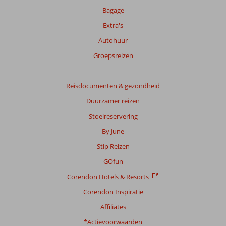
49
Bagage
beoordelingen
Extra's
Autohuur
Scoreverdeling
Groepsreizen
Algemene indruk
7,9
Eten
7,7
Ligging
8,0
Kamers
7,5
Service
8,2
Reisdocumenten & gezondheid
Kindvriendelijk
7,0
Prijs/kwaliteit
7,6
Wifi kwaliteit
8,0
Duurzamer reizen
Stoelreservering
Ervaringen
van
By June
onze
Stip Reizen
klanten
Taal
GOfun
Nederlands (NL) (44)
Corendon Hotels & Resorts
Filter
Corendon Inspiratie
reisgezelschap
Affiliates
Alle
*Actievoorwaarden