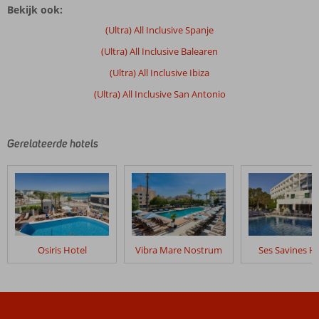
Bekijk ook:
zijn
door
(Ultra) All Inclusive Spanje
onze
(Ultra) All Inclusive Balearen
klanten
geschreven
(Ultra) All Inclusive Ibiza
na
(Ultra) All Inclusive San Antonio
hun
verblijf
in
Vibra
Gerelateerde hotels
San
Remo
Beoordelingen
die
ouder
zijn
Osiris Hotel
Vibra Mare Nostrum
Ses Savines H
dan
48
maanden
worden
niet