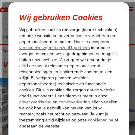
Pakketgarantie
Spanje
Home
Balearen
Ibiza
San Antonio
Vibra San Remo
Vibra San Remo
Logies en ontbijt
-
Hotel