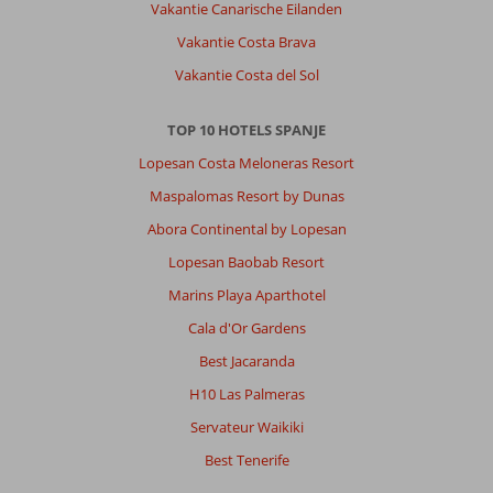
Vakantie Canarische Eilanden
zijn
Vakantie Costa Brava
wel
een
Vakantie Costa del Sol
beetje
gehorig
TOP 10 HOTELS SPANJE
Algemene indruk
9
Eten
9
Lopesan Costa Meloneras Resort
Ligging
9
Kamers
9
Maspalomas Resort by Dunas
Service
9
Kindvriendelijk
-
Prijs/kwaliteit
9
Wifi kwaliteit
5
Abora Continental by Lopesan
Lopesan Baobab Resort
Manon
Marins Playa Aparthotel
8,0
Nederland
Cala d'Or Gardens
Met partner
Best Jacaranda
,
23 mei 2026
H10 Las Palmeras
Servateur Waikiki
Over
Best Tenerife
San