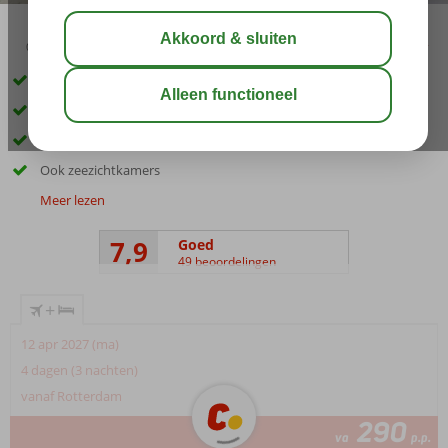
02:45
00:40
aug 29°
C
delen
bewaar
Prachtig uitzicht over de baai van San Antonio
Direct aan het strand, vergeet je slippers niet
Overdag relaxen bij het zwembad, 's avonds richting centrum
Ook zeezichtkamers
Meer lezen
7,9
Goed
49 beoordelingen
+
12 apr 2027 (ma)
4 dagen (3 nachten)
vanaf Rotterdam
290
va
p.p.