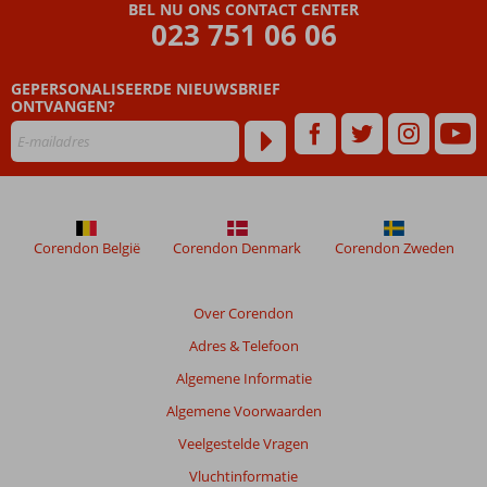
BEL NU ONS CONTACT CENTER
meer
023 751 06 06
weergegeven
om
de
GEPERSONALISEERDE NIEUWSBRIEF
relevantie
ONTVANGEN?
van
de
getoonde
beoordelingen
te
garanderen.
Corendon België
Corendon Denmark
Corendon Zweden
Meer
info
over
Over Corendon
onze
beoordelingen.
Adres & Telefoon
Algemene Informatie
Totale
Algemene Voorwaarden
score
Veelgestelde Vragen
Gebaseerd
Vluchtinformatie
op: