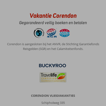
Antonio:
San
Antonio
Vakantie Corendon
heeft
alles.
Gegarandeerd veilig boeken en betalen
Drukte,
rust,
talloze
uitgangs
Corendon is aangesloten bij het ANVR, de Stichting Garantiefonds
gelegenheden,
Reisgelden (SGR) en het Calamiteitenfonds.
goede
restaurants,
mooie
strandjes,
winkeltjes.
Er
vertrekken
vele
mooie
boot
CORENDON VLIEGVAKANTIES
excursies.
Echt
Schipholweg 335
een