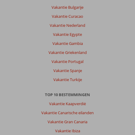
uitgaansgebied
Vakantie Bulgarije
van
san
Vakantie Curacao
antoni
Vakantie Nederland
wat
prima
Vakantie Egypte
te
Vakantie Gambia
lopen
is.
Vakantie Griekenland
Het
Vakantie Portugal
uitzicht
op
Vakantie Spanje
san
Vakantie Turkije
antoni
is
mooi
TOP 10 BESTEMMINGEN
en
Vakantie Kaapverdië
een
fijn
Vakantie Canarische eilanden
strandje
Vakantie Gran Canaria
bij
het
Vakantie Ibiza