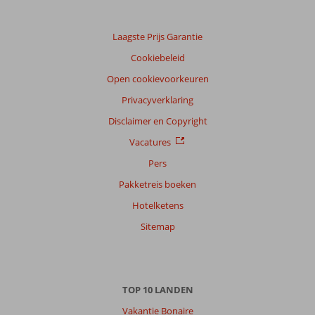
Sorteren
op
datum (nieuw > oud)
Laagste Prijs Garantie
Cookiebeleid
Anoniem
Open cookievoorkeuren
9,0
Nederland
Privacyverklaring
Met partner
,
Disclaimer en Copyright
07 juni 2026
Vacatures
Pers
Over
Pakketreis boeken
San
Hotelketens
Antonio:
Het
Sitemap
is
een
heerlijke
afstand
TOP 10 LANDEN
van
het
Vakantie Bonaire