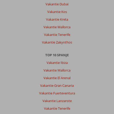
hotel
Vakantie Dubai
om
daar
Vakantie Kos
ook
Vakantie Kreta
van
de
Vakantie Mallorca
zee
Vakantie Tenerife
te
kunnen
Vakantie Zakynthos
genieten
mocht
TOP 10 SPANJE
je
dat
Vakantie Ibiza
willen
Vakantie Mallorca
Over
Vakantie El Arenal
Vibra
Vakantie Gran Canaria
San
Remo:
Vakantie Fuerteventura
Schoon,
Vakantie Lanzarote
vriendelijk,
Vakantie Tenerife
de
kamers