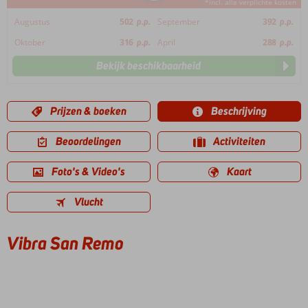
*incl. alle verplichte kosten
Augustus
502
p.p.
September
392
p.p.
Oktober
316
p.p.
April
288
p.p.
Bekijk beschikbaarheid
Prijzen & boeken
Beschrijving
Beoordelingen
Activiteiten
Foto's & Video's
Kaart
Vlucht
Vibra San Remo