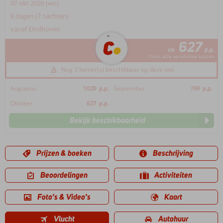
07 okt 2026 (wo)
8 dagen (7 nachten)
vanaf Eindhoven
627
va
p.p.
*incl. alle verplichte kosten
Nog 3 kamer(s) beschikbaar op deze site
Augustus
1029
p.p.
September
769
p.p.
Oktober
627
p.p.
Bekijk beschikbaarheid
Prijzen & boeken
Beschrijving
Beoordelingen
Activiteiten
Foto's & Video's
Kaart
Vlucht
Autohuur