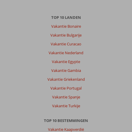
Figueral
een
geweldig
TOP 10 LANDEN
resort.
Eten
Vakantie Bonaire
lekker,
Vakantie Bulgarije
mooie
bestemming.
Vakantie Curacao
personeel
Vakantie Nederland
is
vriendelijk.
Vakantie Egypte
Vakantie Gambia
Over
Fly
Vakantie Griekenland
&
Vakantie Portugal
Go
Invisa
Vakantie Spanje
Figueral
Vakantie Turkije
Resort:
Geweldige
TOP 10 BESTEMMINGEN
ligging.
Eten
Vakantie Kaapverdië