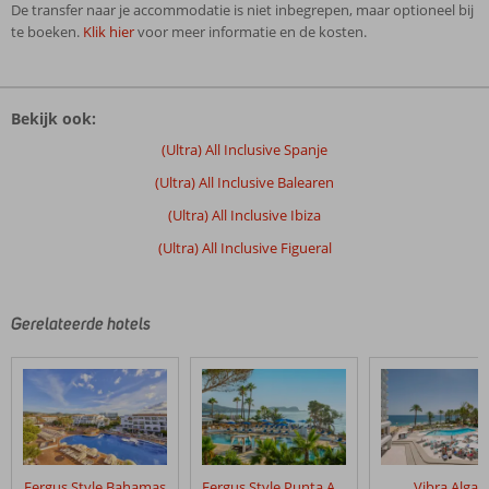
De transfer naar je accommodatie is niet inbegrepen, maar optioneel bij
te boeken.
Klik hier
voor meer informatie en de kosten.
De
beoordelingen
Bekijk ook:
zijn
door
(Ultra) All Inclusive Spanje
onze
(Ultra) All Inclusive Balearen
klanten
geschreven
(Ultra) All Inclusive Ibiza
na
(Ultra) All Inclusive Figueral
hun
verblijf
in
Fly
Gerelateerde hotels
&
Go
Invisa
Figueral
Resort
Beoordelingen
Fergus Style Bahamas
Fergus Style Punta Arabi
Vibra Algar