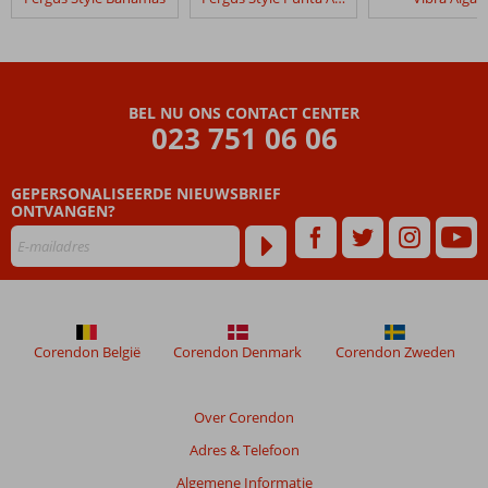
die
ouder
zijn
dan
48
BEL NU ONS CONTACT CENTER
maanden
023 751 06 06
worden
niet
meer
GEPERSONALISEERDE NIEUWSBRIEF
weergegeven
ONTVANGEN?
om
de
relevantie
van
de
getoonde
Corendon België
Corendon Denmark
Corendon Zweden
beoordelingen
te
garanderen.
Over Corendon
Meer
info
Adres & Telefoon
over
Algemene Informatie