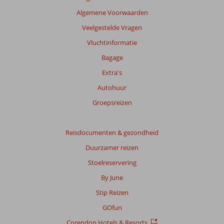
onze
beoordelingen.
Algemene Voorwaarden
Veelgestelde Vragen
Totale
Vluchtinformatie
score
Bagage
Gebaseerd
Extra's
op:
158
Autohuur
beoordelingen
Groepsreizen
Scoreverdeling
Reisdocumenten & gezondheid
Algemene indruk
8,4
Eten
7,7
Duurzamer reizen
Ligging
8,3
Kamers
7,9
Service
8,5
Kindvriendelijk
Stoelreservering
8,5
Prijs/kwaliteit
8,2
Wifi kwaliteit
6,5
By June
Stip Reizen
Ervaringen
van
GOfun
onze
Corendon Hotels & Resorts