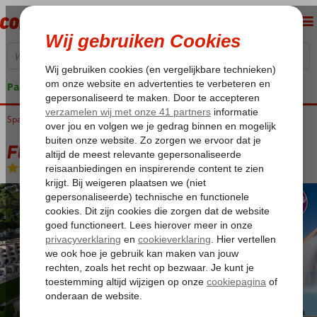
Pakketgarantie
Spanje
Home
Balearen
Ibiza
Figueral
Fly & Go Invisa Figueral Resort
Fly & Go Invisa Figueral Resort
Halfpension Plus
-
Hotel