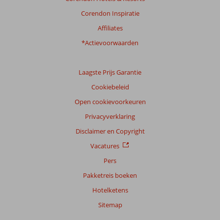
klanten
Taal
Corendon Inspiratie
Nederlands (NL) (139)
Affiliates
Filter
*Actievoorwaarden
reisgezelschap
Alle
Laagste Prijs Garantie
Sorteren
Cookiebeleid
op
datum (nieuw > oud)
Open cookievoorkeuren
Privacyverklaring
Maria
Disclaimer en Copyright
10
Nederland
Vacatures
Met partner
,
14 juli 2026
Pers
Pakketreis boeken
Hotelketens
Over
Figueral:
Sitemap
Invista