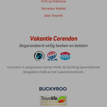
H10 Las Palmeras
Netjes
complex,
Servateur Waikiki
goede
Best Tenerife
verhouding
prijs
kwaliteit.
Dagelijkse
schoonmaak.
Vakantie Corendon
Algemene indruk
8
Eten
-
Gegarandeerd veilig boeken en betalen
Ligging
8
Kamers
8
Service
8
Kindvriendelijk
-
Prijs/kwaliteit
8
Wifi kwaliteit
8
Corendon is aangesloten bij het ANVR, de Stichting Garantiefonds
Reisgelden (SGR) en het Calamiteitenfonds.
Evi
10
Nederland
Gezin met jong(e) kind(eren)
,
27 juni 2026
Over