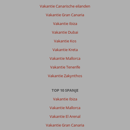
lekker,
Vakantie Canarische eilanden
kamer
schoon,
Vakantie Gran Canaria
Animatie
Vakantie Ibiza
leuk,
Mooi
Vakantie Dubai
uitzicht,
Vakantie Kos
Voor
ieder
Vakantie Kreta
wat
Vakantie Mallorca
wils
Vakantie Tenerife
Algemene indruk
10
Eten
10
Vakantie Zakynthos
Ligging
10
Kamers
10
Service
10
Kindvriendelijk
-
Prijs/kwaliteit
10
Wifi kwaliteit
10
TOP 10 SPANJE
Vakantie Ibiza
Michel
Vakantie Mallorca
8,0
Nederland
Vakantie El Arenal
Met partner
Vakantie Gran Canaria
,