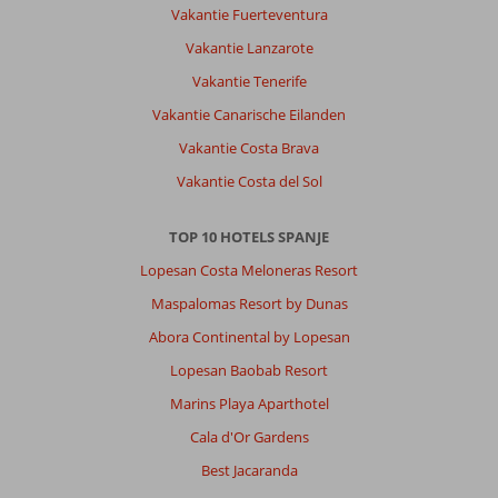
30 juni 2026
Vakantie Fuerteventura
Vakantie Lanzarote
Over
Vakantie Tenerife
Figueral:
Vakantie Canarische Eilanden
Prima
ligging
Vakantie Costa Brava
en
Vakantie Costa del Sol
goed
uitvalsbasis
met
TOP 10 HOTELS SPANJE
auto
Lopesan Costa Meloneras Resort
voor
dagreisjes.
Maspalomas Resort by Dunas
Abora Continental by Lopesan
Over
Fly
Lopesan Baobab Resort
&
Marins Playa Aparthotel
Go
Invisa
Cala d'Or Gardens
Figueral
Best Jacaranda
Resort: