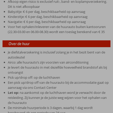
Afkoop eigen risico is exclusief ruit-, band- en koplampverzekering.
Dit is niet afkoopbaar
Babyzitje: € 6 per dag, beschikbaarheid op aanvraag
Kinderzitje: € 6 per dag, beschikbaarheid op aanvraag
Navigatie: € 6 per dag, beschikbaarheid op aanvraag
Voor het ophalen/inleveren van de huurauto buiten kantooruren
(22.30-03.00 en 06.00-08.30) wordt een toeslag berekend van € 35
Over de huur
Je diefstalverzekering is inclusief zolang je in het bezit bent van de
autosleutel
Airco: alle huurauto’s zijn voorzien van airconditioning
Je levert de huurauto in met dezelfde hoeveelheid brandstof als bij
ontvangst
Pick up/drop off: op de luchthaven
Een pick up/drop off van de huurauto bij de accommodatie gaat op
aanvraag via ons Contact Center
Let op:
na aankomst op de luchthaven word je verwacht door de
reisleiding. Zij kunnen je de juiste weg wijzen voor het ophalen van
de huurauto
De minimale huurperiode is 3 dagen, waarbij 1 dag wordt
beschouwd als een periode van 24 uur