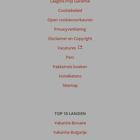
Laagste Prijs Garantie
Sorteren
Cookiebeleid
op
datum (nieuw > oud)
Open cookievoorkeuren
Privacyverklaring
Maria
Disclaimer en Copyright
10
Nederland
Vacatures
Met partner
,
14 juli 2026
Pers
Pakketreis boeken
Hotelketens
Over
Figueral:
Sitemap
Invista
Figueral
een
geweldig
TOP 10 LANDEN
resort.
Eten
Vakantie Bonaire
lekker,
Vakantie Bulgarije
mooie