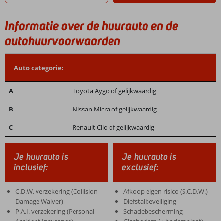
Informatie over de huurauto en de
autohuurvoorwaarden
Auto categorie:
A
Toyota Aygo of gelijkwaardig
B
Nissan Micra of gelijkwaardig
C
Renault Clio of gelijkwaardig
Je huurauto is
Je huurauto is
inclusief:
exclusief:
C.D.W. verzekering (Collision
Afkoop eigen risico (S.C.D.W.)
Damage Waiver)
Diefstalbeveiliging
P.A.I. verzekering (Personal
Schadebescherming