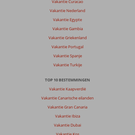
bestemming.
Vakantie Curacao
personeel
Vakantie Nederland
is
vriendelijk.
Vakantie Egypte
Vakantie Gambia
Over
Fly
Vakantie Griekenland
&
Vakantie Portugal
Go
Invisa
Vakantie Spanje
Figueral
Vakantie Turkije
Resort:
Geweldige
TOP 10 BESTEMMINGEN
ligging.
Eten
Vakantie Kaapverdië
lekker,
Vakantie Canarische eilanden
kamer
schoon,
Vakantie Gran Canaria
Animatie
Vakantie Ibiza
leuk,
Mooi
Vakantie Dubai
uitzicht,
Vakantie Kos
Voor