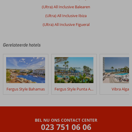
onze
(Ultra) All Inclusive Balearen
klanten
geschreven
(Ultra) All Inclusive Ibiza
na
(Ultra) All Inclusive Figueral
hun
verblijf
in
Fly
Gerelateerde hotels
&
Go
Invisa
Figueral
Resort
Beoordelingen
Fergus Style Bahamas
Fergus Style Punta Arabi
Vibra Algar
die
ouder
zijn
dan
48
BEL NU ONS CONTACT CENTER
maanden
023 751 06 06
worden