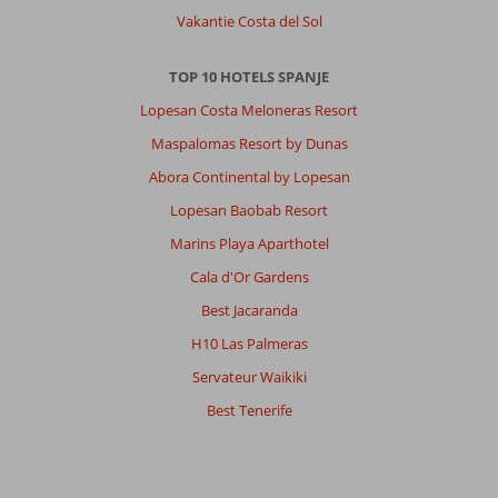
en
Vakantie Costa del Sol
goed
uitvalsbasis
met
TOP 10 HOTELS SPANJE
auto
Lopesan Costa Meloneras Resort
voor
dagreisjes.
Maspalomas Resort by Dunas
Abora Continental by Lopesan
Over
Fly
Lopesan Baobab Resort
&
Marins Playa Aparthotel
Go
Invisa
Cala d'Or Gardens
Figueral
Best Jacaranda
Resort:
H10 Las Palmeras
Netjes
complex,
Servateur Waikiki
goede
Best Tenerife
verhouding
prijs
kwaliteit.
Dagelijkse