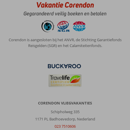
schoonmaak.
Vakantie Corendon
Algemene indruk
8
Eten
-
Gegarandeerd veilig boeken en betalen
Ligging
8
Kamers
8
Service
8
Kindvriendelijk
-
Prijs/kwaliteit
8
Wifi kwaliteit
8
Corendon is aangesloten bij het ANVR, de Stichting Garantiefonds
Reisgelden (SGR) en het Calamiteitenfonds.
Evi
10
Nederland
Gezin met jong(e) kind(eren)
,
27 juni 2026
Over
Figueral:
Top
CORENDON VLIEGVAKANTIES
bestemming
strand
Schipholweg 335
was
1171 PL Badhoevedorp, Nederland
heerlijk
023 7510606
en