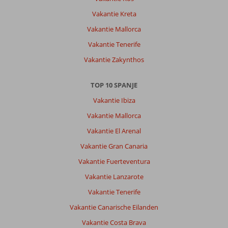
ieder
Vakantie Kreta
wat
Vakantie Mallorca
wils
Vakantie Tenerife
Algemene indruk
10
Eten
10
Vakantie Zakynthos
Ligging
10
Kamers
10
Service
10
Kindvriendelijk
-
Prijs/kwaliteit
10
Wifi kwaliteit
10
TOP 10 SPANJE
Vakantie Ibiza
Michel
Vakantie Mallorca
8,0
Nederland
Vakantie El Arenal
Met partner
Vakantie Gran Canaria
,
30 juni 2026
Vakantie Fuerteventura
Vakantie Lanzarote
Over
Vakantie Tenerife
Figueral:
Vakantie Canarische Eilanden
Prima
ligging
Vakantie Costa Brava