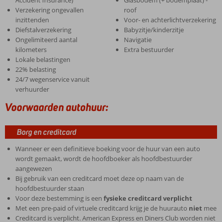
Accident Insurance)
Glasbodem (+ bodemplaat) -
Verzekering ongevallen
roof
inzittenden
Voor- en achterlichtverzekering
Diefstalverzekering
Babyzitje/kinderzitje
Ongelimiteerd aantal
Navigatie
kilometers
Extra bestuurder
Lokale belastingen
22% belasting
24/7 wegenservice vanuit
verhuurder
Voorwaarden autohuur:
Borg en creditcard
Wanneer er een definitieve boeking voor de huur van een auto
wordt gemaakt, wordt de hoofdboeker als hoofdbestuurder
aangewezen
Bij gebruik van een creditcard moet deze op naam van de
hoofdbestuurder staan
Voor deze bestemming is een
fysieke creditcard verplicht
Met een pre-paid of virtuele creditcard krijg je de huurauto
niet
mee
Creditcard is verplicht. American Express en Diners Club worden niet