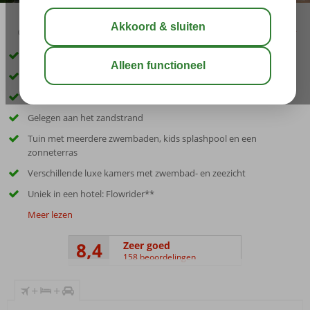
02:45
aug 29°
C
delen
bewaar
Inclusief huurauto
Met het hele gezin ultiem genieten op Ibiza
Adembenemend uitzicht over zee
Gelegen aan het zandstrand
Tuin met meerdere zwembaden, kids splashpool en een
zonneterras
Verschillende luxe kamers met zwembad- en zeezicht
Uniek in een hotel: Flowrider**
Meer lezen
8,4
Zeer goed
158 beoordelingen
+
+