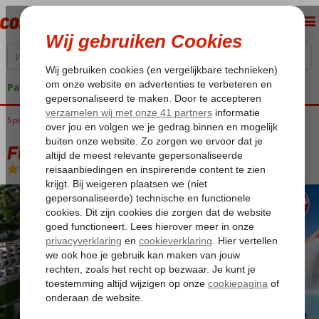
Pakketgarantie
Spanje
Home
Balearen
Ibiza
Figueral
Fly & Go Invisa Figueral Resort
Fly & Go Invisa Figueral Resort
Halfpension Plus
-
Hotel