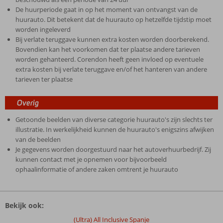
De huurperiode gaat in op het moment van ontvangst van de
huurauto. Dit betekent dat de huurauto op hetzelfde tijdstip moet
worden ingeleverd
Bij verlate teruggave kunnen extra kosten worden doorberekend.
Bovendien kan het voorkomen dat ter plaatse andere tarieven
worden gehanteerd. Corendon heeft geen invloed op eventuele
extra kosten bij verlate teruggave en/of het hanteren van andere
tarieven ter plaatse
Overig
Getoonde beelden van diverse categorie huurauto's zijn slechts ter
illustratie. In werkelijkheid kunnen de huurauto's enigszins afwijken
van de beelden
Je gegevens worden doorgestuurd naar het autoverhuurbedrijf. Zij
kunnen contact met je opnemen voor bijvoorbeeld
ophaalinformatie of andere zaken omtrent je huurauto
De
beoordelingen
Bekijk ook:
zijn
door
(Ultra) All Inclusive Spanje