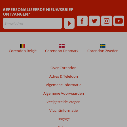
niet
meer
GEPERSONALISEERDE NIEUWSBRIEF
weergegeven
ONTVANGEN?
om
de
relevantie
van
de
getoonde
Corendon België
Corendon Denmark
Corendon Zweden
beoordelingen
te
garanderen.
Over Corendon
Meer
info
Adres & Telefoon
over
Algemene Informatie
onze
beoordelingen.
Algemene Voorwaarden
Veelgestelde Vragen
Totale
Vluchtinformatie
score
Bagage
Gebaseerd