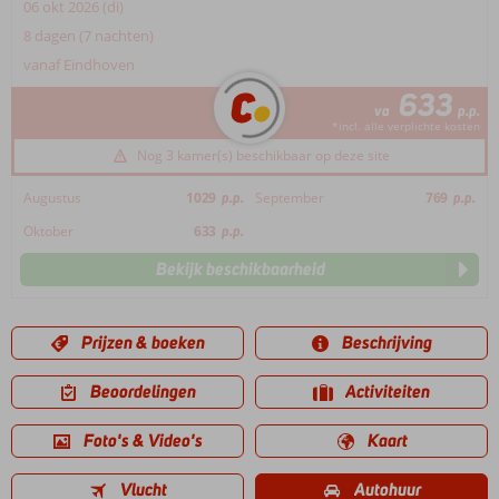
06 okt 2026 (di)
8 dagen (7 nachten)
vanaf Eindhoven
633
va
p.p.
*incl. alle verplichte kosten
Nog 3 kamer(s) beschikbaar op deze site
Augustus
1029
p.p.
September
769
p.p.
Oktober
633
p.p.
Bekijk beschikbaarheid
Prijzen & boeken
Beschrijving
Beoordelingen
Activiteiten
Foto's & Video's
Kaart
Vlucht
Autohuur