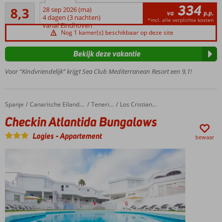
334
Zeer goed
voor
8,3
28 sep 2026 (ma)
va
p.p.
44
families
4 dagen (3 nachten)
*incl. alle verplichte kosten
beoordelingen
vanaf Eindhoven
Slechts
Nog 1 kamer(s) beschikbaar op deze site
10
minuten
Bekijk deze vakantie
lopen
naar het
Voor “Kindvriendelijk” krijgt Sea Club Mediterranean Resort een 9,1!
strand
Gezellig
restaurant
Spanje
Checkin Atlantida Bungalows
Home
Canarische Eilanden
Tenerife
Los Cristianos
met
Checkin Atlantida Bungalows
uitstekend
buffet
Logies
-
Appartement
bewaar
Tal van
activiteiten
voor jong
en oud