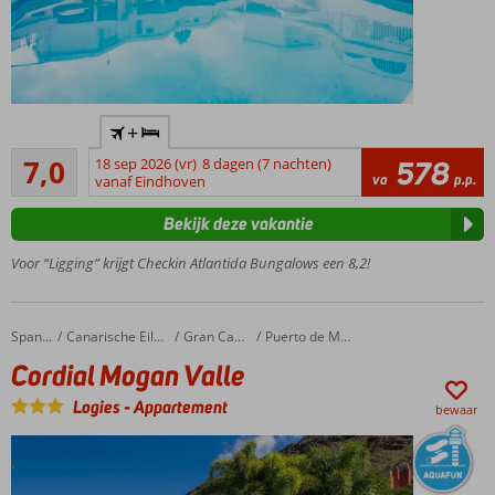
Centrum
+
Los
Voldoende/goed
Cristianos
7,0
18 sep 2026 (vr)
8 dagen (7 nachten)
578
78
va
p.p.
en strand
vanaf Eindhoven
beoordelingen
op
Bekijk deze vakantie
loopafstand
Meerdere
Voor “Ligging” krijgt Checkin Atlantida Bungalows een 8,2!
zwembaden
Zelf
koken of
Cordial Mogan Valle
Home
Spanje
Canarische Eilanden
Gran Canaria
Puerto de Mogan
All
Cordial Mogan Valle
Inclusive
Een fijn
Logies
-
Appartement
bewaar
complex