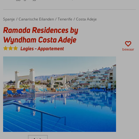
centrum
van
Playa
Spanje
Ramada Residences by Wyndham Costa Adeje
Home
Canarische Eilanden
Tenerife
Costa Adeje
del
Inglés
Ramada Residences by
Op
Wyndham Costa Adeje
loopafstand
van het
Logies
-
Appartement
bewaar
zandstrand
Kasbah op
steenworp
afstand
Zonneterras
op het dak
Gelegen