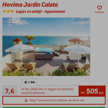
Hovima Jardin Caleta
Logies en ontbijt
-
Appartement
bewaar
Rustig
+
Gelegen
Goed
7,6
10 dec 2026 (do)
6 dagen (5 nachten)
505
Op
9
va
p.p.
vanaf Eindhoven
loopafstand
beoordelingen
van het
Nog 1 kamer(s) beschikbaar op deze site
gezellige La