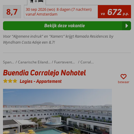
+
op een
Aanrader
heuvel
8,7
30 sep 2026 (wo)
8 dagen (7 nachten)
672
19
va
p.p.
met
vanaf Amsterdam
beoordelingen
prachtig
Bekijk deze vakantie
uitzicht
Op ca. 2
Voor “Algemene indruk” en “Kamers” krijgt Ramada Residences by
kilometer
Wyndham Costa Adeje een 8,7!
van
Costa
Adeje
Buendia Corralejo Nohotel
Home
Spanje
Canarische Eilanden
Fuerteventura
Corralejo
Ruime
Buendia Corralejo Nohotel
appartementen
Entertainment
Logies
-
Appartement
bewaar
voor jong en
oud
Ontbijt of
Halfpension
ook
mogelijk