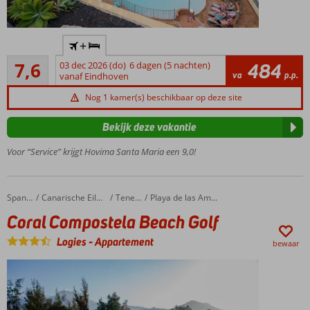
Vlak
+
bij het
Goed
strand
7,6
03 dec 2026 (do)
6 dagen (5 nachten)
484
5
va
p.p.
en de
vanaf Eindhoven
beoordelingen
haven
Nog 1 kamer(s) beschikbaar op deze site
Puerto
Colón
Bekijk deze vakantie
Op
slechts
Voor “Service” krijgt Hovima Santa Maria een 9,0!
1 km
van
Costa
Coral Compostela Beach Golf
Home
Spanje
Canarische Eilanden
Tenerife
Playa de las Americas
Adeje
Coral Compostela Beach Golf
Ruime studio's
en
Logies
-
Appartement
bewaar
appartementen
Familievriendelijk
Half-,
Volpension