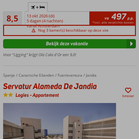
Op ca. 5
+
min. lopen
497
Aanrader
van het
8,5
13 okt 2026 (di)
va
p.p.
22
zandstrand
5 dagen (4 nachten)
*incl. alle verplichte kosten
beoordelingen
vanaf Amsterdam
Verschillende
Nog 3 kamer(s) beschikbaar op deze site
andere fraaie
strandjes in
Bekijk deze vakantie
de directe
omgeving
Voor “Ligging” krijgt Ola Cala d'Or een 9,0!
Grote
tuin met
prachtig
Spanje
Servatur Alameda De Jandia
Home
Canarische Eilanden
Fuerteventura
Jandia
zwembad
Servatur Alameda De Jandia
Perfect
voor
Logies
-
Appartement
bewaar
het
hele
gezin