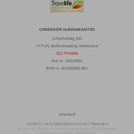
CORENDON VLIEGVAKANTIES
Schipholweg 335
1171 PL Badhoevedorp, Nederland
023 7510606
KvK nr.: 34220902
BTW nr.: 814395892 B01
TourWeb
©
notSet-0
| accoType=2&countryId=17&ppag=2
NetMatch
nl | Search | 380.0.0.13 | netm-web-ui-production-7f756f55dd-8d2r5
6:10:09 PM (6:10:09 PM) | 743 (681|562)