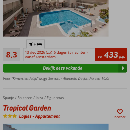
Gelegen
+
in het
Zeer goed
centrum
8,3
13 dec 2026 (zo)
6 dagen (5 nachten)
433
15
va
p.p.
en
vanaf Amsterdam
beoordelingen
vlakbij
Bekijk deze vakantie
het
strand
Voor “Kindvriendelijk” krijgt Servatur Alameda De Jandia een 10,0!
Ruime
appartementen
Een
Spanje
Tropical Garden
Home
Balearen
Ibiza
Figueretas
heerlijk
Tropical Garden
zwembad
Ontbijt of
Logies
-
Appartement
bewaar
halfpension
ook