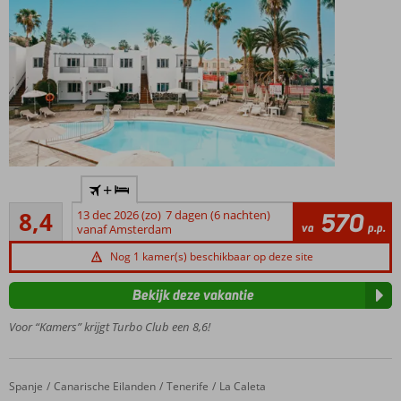
Uitstekende prijs-
+
kwaliteitverhouding
Zeer goed
8,4
13 dec 2026 (zo)
7 dagen (6 nachten)
570
Gratis
15
va
p.p.
vanaf Amsterdam
shuttlebus
beoordelingen
naar het
Nog 1 kamer(s) beschikbaar op deze site
strand
Speeltuin,
Bekijk deze vakantie
miniclub,
Voor “Kamers” krijgt Turbo Club een 8,6!
kinderbad
Spanje
Hovima Jardin Caleta
Home
Canarische Eilanden
Tenerife
La Caleta