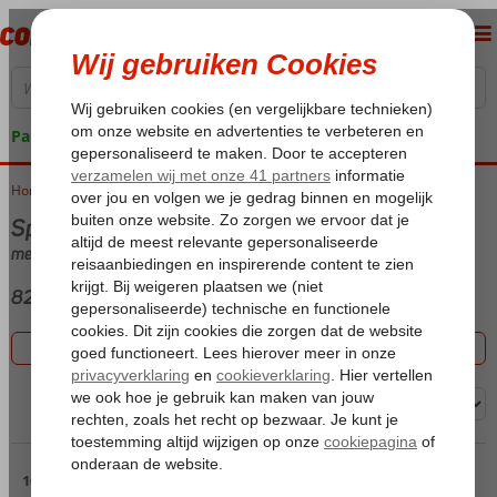
Pakketgarantie
Home
Vakantie reizen
Spanje
met Appartement
82 aanbiedingen
Filter 82 aanbiedingen
Sorteren op:
Pagina 2
16 t/m 30 van de 82 accommodaties