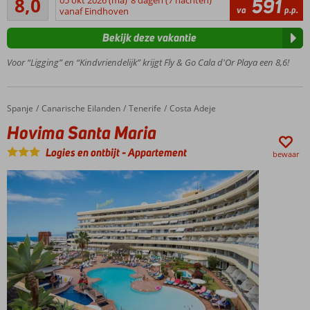
8,0
591
Ideaal
34
va
p.p.
vanaf Eindhoven
voor
beoordelingen
de
Bekijk deze vakantie
hele
familie!
Voor “Ligging” en “Kindvriendelijk” krijgt Fly & Go Cala d'Or Playa een 8,6!
Entertainment
voor jong &
oud
Spanje
Hovima Santa Maria
Home
Canarische Eilanden
Tenerife
Costa Adeje
Spetterend
Hovima Santa Maria
Splash
Park voor
Logies en ontbijt
-
Appartement
bewaar
de kids
Mooie
strandjes
in de
buurt
Ontbijt
ook
mogelijk