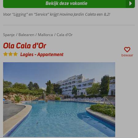
Caleta
Bekijk deze vakantie
Ruime 2- en 3-
Voor “Ligging” en “Service” krijgt Hovima Jardin Caleta een 8,2!
kamerappartementen
Vlak
bij het
strand
Spanje
Ola Cala d'Or
Home
Balearen
Mallorca
Cala d'Or
Half-,
Ola Cala d'Or
Volpension
Logies
-
Appartement
of All
bewaar
Inclusive
mogelijk