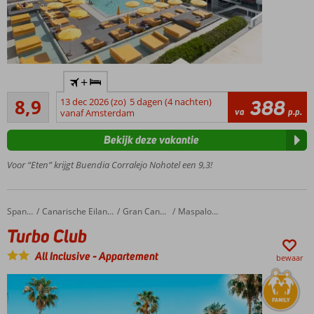
Charme
+
alert!
Aanrader
8,9
13 dec 2026 (zo)
5 dagen (4 nachten)
388
Corralejo
11
va
p.p.
vanaf Amsterdam
op
beoordelingen
loopafstand
Bekijk deze vakantie
Geheel
gerenoveerd
Voor “Eten” krijgt Buendia Corralejo Nohotel een 9,3!
in 2019
3
zoetwaterzwembaden
Turbo Club
Home
Spanje
Canarische Eilanden
Gran Canaria
Maspalomas
Ook
Turbo Club
met
ontbijt
All Inclusive
-
Appartement
bewaar
mogelijk