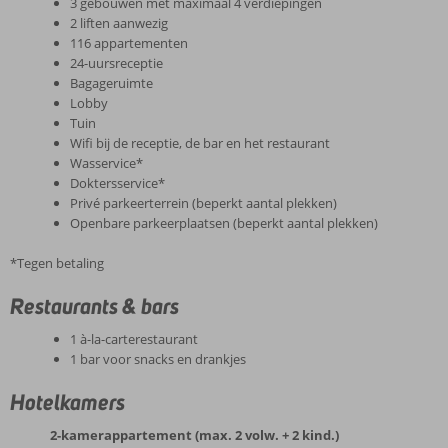
3 gebouwen met maximaal 4 verdiepingen
2 liften aanwezig
116 appartementen
24-uursreceptie
Bagageruimte
Lobby
Tuin
Wifi bij de receptie, de bar en het restaurant
Wasservice*
Doktersservice*
Privé parkeerterrein (beperkt aantal plekken)
Openbare parkeerplaatsen (beperkt aantal plekken)
*Tegen betaling
Restaurants & bars
1 à-la-carterestaurant
1 bar voor snacks en drankjes
Hotelkamers
2-kamerappartement (max. 2 volw. + 2 kind.)