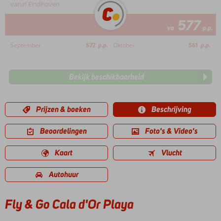
vanaf Eindhoven
577
va
p.p.
September
572
p.p.
Oktober
561
p.p.
Bekijk beschikbaarheid
Prijzen & boeken
Beschrijving
Beoordelingen
Foto's & Video's
Kaart
Vlucht
Autohuur
Fly & Go Cala d'Or Playa