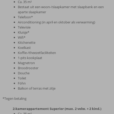
Ca. 35 m²
Bestaat uit een woon-/slaapkamer met slaapbank en een
aparte slaapkamer
Telefoon*
Airconditioning (in april en oktober als verwarming)
Televisie
Kluisje*
Wifi*
Kitchenette
Koelkast
Koffie-/theezetfaciliteiten
1-pits kookplaat
Magnetron
Broodrooster
Douche
Toilet
Föhn
Balkon of terras met zitje
*Tegen betaling
2-kamerappartement Superior (max. 2 volw. + 2 kind.)
Ca. 35 m²