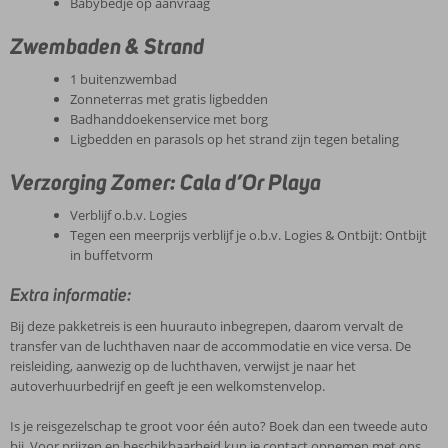
Babybedje op aanvraag
Zwembaden & Strand
1 buitenzwembad
Zonneterras met gratis ligbedden
Badhanddoekenservice met borg
Ligbedden en parasols op het strand zijn tegen betaling
Verzorging Zomer: Cala d’Or Playa
Verblijf o.b.v. Logies
Tegen een meerprijs verblijf je o.b.v. Logies & Ontbijt: Ontbijt
in buffetvorm
Extra informatie:
Bij deze pakketreis is een huurauto inbegrepen, daarom vervalt de
transfer van de luchthaven naar de accommodatie en vice versa. De
reisleiding, aanwezig op de luchthaven, verwijst je naar het
autoverhuurbedrijf en geeft je een welkomstenvelop.
Is je reisgezelschap te groot voor één auto? Boek dan een tweede auto
bij. Voor prijzen en beschikbaarheid kun je contact opnemen met ons