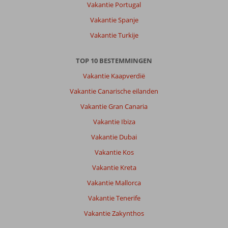
genoeg
Vakantie Portugal
opties
Vakantie Spanje
hebt
om
Vakantie Turkije
lekker
uiteten
TOP 10 BESTEMMINGEN
te
gaan.
Vakantie Kaapverdië
Voor
Vakantie Canarische eilanden
de
lekkerste
Vakantie Gran Canaria
en
Vakantie Ibiza
gezelligste
opties,
Vakantie Dubai
moet
Vakantie Kos
je
wel
Vakantie Kreta
een
Vakantie Mallorca
stukje
lopen
Vakantie Tenerife
naar
Vakantie Zakynthos
het
centrum.