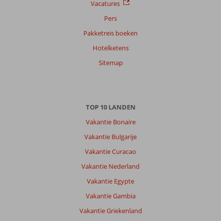
Vacatures
Sorteren
Pers
op
Pakketreis boeken
datum (nieuw > oud)
Hotelketens
Sitemap
Tim
8,0
Nederland
Gezin met jong(e) kind(eren)
,
07 juni 2026
TOP 10 LANDEN
Vakantie Bonaire
Over
Vakantie Bulgarije
Cala
d'Or:
Vakantie Curacao
Cala
Vakantie Nederland
d’Or
Vakantie Egypte
is
toeristisch,
Vakantie Gambia
waardoor
Vakantie Griekenland
je