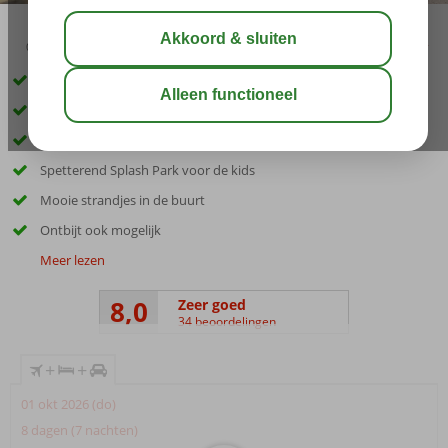
02:30
01:10
aug 30°
C
delen
bewaar
Inclusief huurauto
Ideaal voor de hele familie!
Entertainment voor jong & oud
Spetterend Splash Park voor de kids
Mooie strandjes in de buurt
Ontbijt ook mogelijk
Meer lezen
8,0
Zeer goed
34 beoordelingen
+
+
01 okt 2026 (do)
8 dagen (7 nachten)