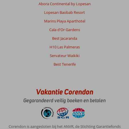
een
Abora Continental by Lopesan
erg
Lopesan Baobab Resort
fijn
hotel,
Marins Playa Aparthotel
zeker
Cala d'Or Gardens
met
jonge
Best Jacaranda
kinderen.
H10 Las Palmeras
Er
is
Servateur Waikiki
genoeg
Best Tenerife
te
doen
en
de
glijbanen
Vakantie Corendon
zijn
Gegarandeerd veilig boeken en betalen
zeker
favoriet!
Onze
dochters
waren
Corendon is aangesloten bij het ANVR, de Stichting Garantiefonds