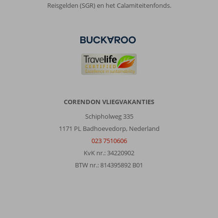
niet
Reisgelden (SGR) en het Calamiteitenfonds.
weg
te
slaan
uit
de
zwembaden.
De
kamers
worden
om
CORENDON VLIEGVAKANTIES
de
Schipholweg 335
dag
schoongemaakt
1171 PL Badhoevedorp, Nederland
door
023 7510606
de
KvK nr.: 34220902
vriendelijke
BTW nr.: 814395892 B01
schoonmaaksters.
Wat
ook
prettig
is,
is