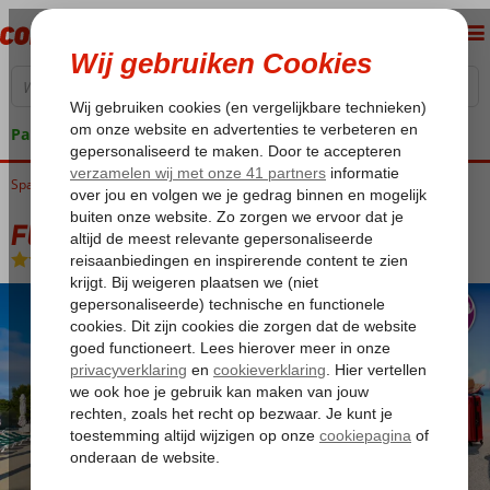
Pakketgarantie
Spanje
Home
Balearen
Mallorca
Cala d'Or
Fly & Go Cala d'Or Playa
Fly & Go Cala d'Or Playa
Logies
-
Appartement