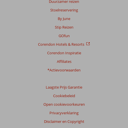
Duurzamer reizen
Gebaseerd
op:
Stoelreservering
34
By June
beoordelingen
Stip Reizen
GOfun
Scoreverdeling
Corendon Hotels & Resorts
Algemene indruk
8,0
Eten
7,3
Ligging
8,6
Kamers
7,8
Corendon Inspiratie
Service
8,4
Kindvriendelijk
8,6
Affiliates
Prijs/kwaliteit
7,8
Wifi kwaliteit
5,9
*Actievoorwaarden
Ervaringen
van
onze
Laagste Prijs Garantie
klanten
Cookiebeleid
Taal
Open cookievoorkeuren
Nederlands (NL) (31)
Privacyverklaring
Filter
reisgezelschap
Disclaimer en Copyright
Alle