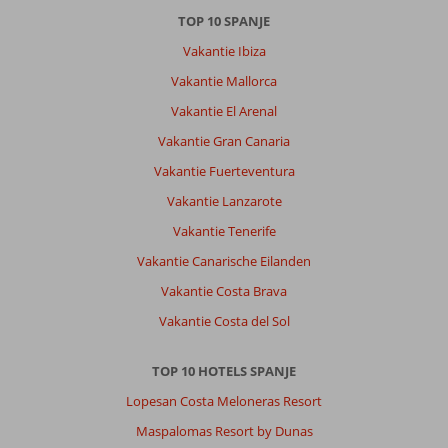
Verder
TOP 10 SPANJE
zijn
Vakantie Ibiza
er
twee
Vakantie Mallorca
(kleine,
Vakantie El Arenal
drukke)
stranden
Vakantie Gran Canaria
op
Vakantie Fuerteventura
loopafstand.
Vakantie Lanzarote
Over
Vakantie Tenerife
Fly
&
Vakantie Canarische Eilanden
Go
Vakantie Costa Brava
Cala
d'Or
Vakantie Costa del Sol
Playa:
Hotel
TOP 10 HOTELS SPANJE
Cala
d’Or
Lopesan Costa Meloneras Resort
Playa
Maspalomas Resort by Dunas
is