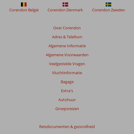
worden
niet
Corendon België
Corendon Denmark
Corendon Zweden
meer
weergegeven
om
Over Corendon
de
Adres & Telefoon
relevantie
van
Algemene Informatie
de
Algemene Voorwaarden
getoonde
beoordelingen
Veelgestelde Vragen
te
Vluchtinformatie
garanderen.
Meer
Bagage
info
Extra's
over
onze
Autohuur
beoordelingen.
Groepsreizen
Totale
score
Reisdocumenten & gezondheid