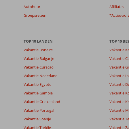
beoordelingen
Autohuur
Affiliates
te
garanderen.
Groepsreizen
*Actievoor
Meer
info
over
onze
TOP 10 LANDEN
TOP 10 B
beoordelingen.
Vakantie Bonaire
Vakantie K
Vakantie Bulgarije
Vakantie Ca
Vakantie Curacao
Vakantie G
Vakantie Nederland
Vakantie Ib
Vakantie Egypte
Vakantie D
Vakantie Gambia
Vakantie K
Vakantie Griekenland
Vakantie Kr
Vakantie Portugal
Vakantie M
Vakantie Spanje
Vakantie Te
Vakantie Turkije
Vakantie Z