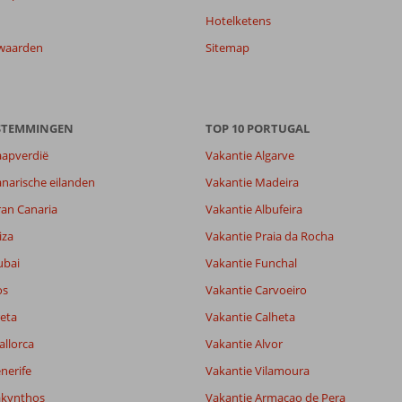
Hotelketens
waarden
Sitemap
ESTEMMINGEN
TOP 10 PORTUGAL
aapverdië
Vakantie Algarve
narische eilanden
Vakantie Madeira
ran Canaria
Vakantie Albufeira
iza
Vakantie Praia da Rocha
ubai
Vakantie Funchal
os
Vakantie Carvoeiro
eta
Vakantie Calheta
allorca
Vakantie Alvor
nerife
Vakantie Vilamoura
akynthos
Vakantie Armacao de Pera