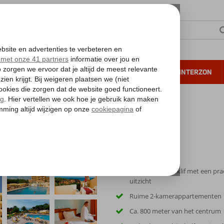
NTIE
VERRE REIZEN
ALL INCLUSIVE
WINTERZON
 annuleren*
Gelegen op een klif met een pra
uitzicht
Ruime 2-kamerappartementen
Ca. 800 meter van het centrum