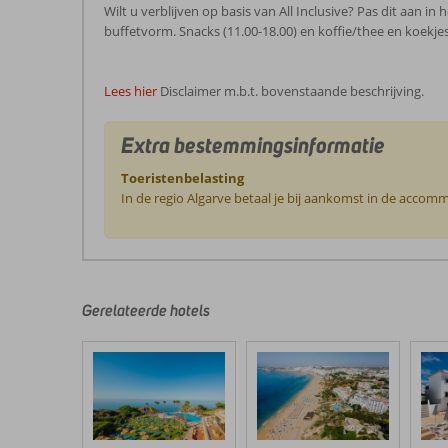
Wilt u verblijven op basis van All Inclusive? Pas dit aan in 
buffetvorm. Snacks (11.00-18.00) en koffie/thee en koekjes 
Lees hier
Disclaimer m.b.t. bovenstaande beschrijving.
Extra bestemmingsinformatie
Toeristenbelasting
In de regio Algarve betaal je bij aankomst in de accomm
De
beoordelingen
zijn
door
Gerelateerde hotels
onze
klanten
geschreven
na
hun
verblijf