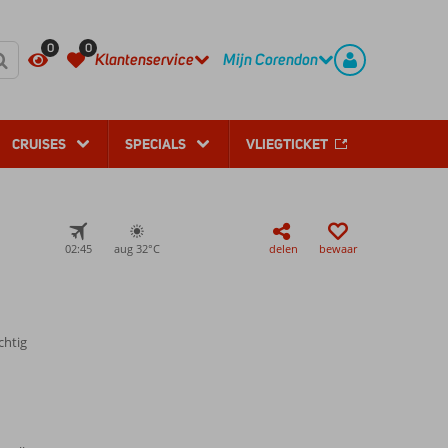
REGISTREER
CONTACT
0
0
Klantenservice
Mijn Corendon
CRUISES
SPECIALS
VLIEGTICKET
02:45
aug 32°
C
delen
bewaar
chtig