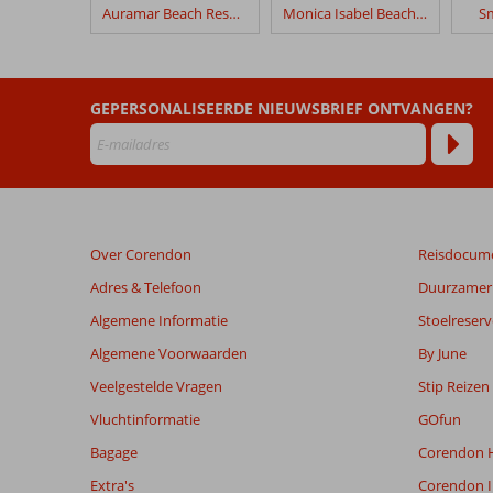
in
Auramar Beach Resort
Monica Isabel Beach Club
Sm
Luna
Falesia
Mar
GEPERSONALISEERDE NIEUWSBRIEF ONTVANGEN?
Beoordelingen
die
ouder
zijn
dan
48
Over Corendon
Reisdocum
maanden
worden
Adres & Telefoon
Duurzamer 
niet
Algemene Informatie
Stoelreserv
meer
weergegeven
Algemene Voorwaarden
By June
om
Veelgestelde Vragen
Stip Reizen
de
relevantie
Vluchtinformatie
GOfun
van
Bagage
Corendon H
de
getoonde
Extra's
Corendon I