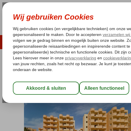
LAST MINUTE
ZOMER 2026
ZONVAKA
Pakketgarantie
Laagsteprijsgarantie*
Gratis
Portugal
Home
Algarve
Olhos d'Agua
Luna Falesia Mar
Luna Falesia Mar
Logies
-
Aparthotel