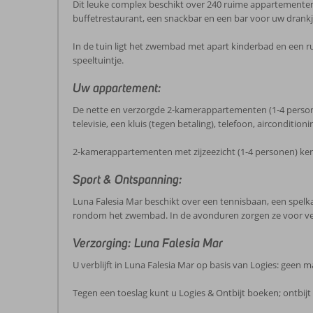
Dit leuke complex beschikt over 240 ruime appartementen 
buffetrestaurant, een snackbar en een bar voor uw drankj
In de tuin ligt het zwembad met apart kinderbad en een ru
speeltuintje.
Uw appartement:
De nette en verzorgde 2-kamerappartementen (1-4 persone
televisie, een kluis (tegen betaling), telefoon, aircondi
2-kamerappartementen met zijzeezicht (1-4 personen) ke
Sport & Ontspanning:
Luna Falesia Mar beschikt over een tennisbaan, een spelka
rondom het zwembad. In de avonduren zorgen ze voor ver
Verzorging: Luna Falesia Mar
U verblijft in Luna Falesia Mar op basis van Logies: geen 
Tegen een toeslag kunt u Logies & Ontbijt boeken; ontbijt 