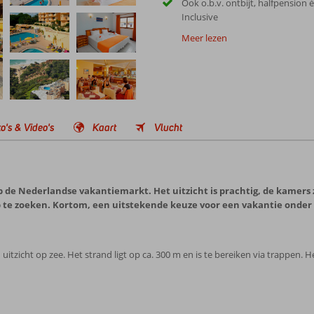
Ook o.b.v. ontbijt, halfpension é
Inclusive
Meer lezen
o's & Video's
Kaart
Vlucht
de Nederlandse vakantiemarkt. Het uitzicht is prachtig, de kamers zij
 op te zoeken. Kortom, een uitstekende keuze voor een vakantie onder
h uitzicht op zee. Het strand ligt op ca. 300 m en is te bereiken via trappen