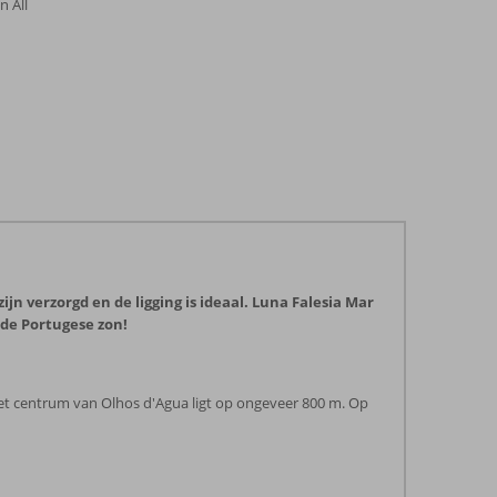
n All
n verzorgd en de ligging is ideaal. Luna Falesia Mar
 de Portugese zon!
. Het centrum van Olhos d'Agua ligt op ongeveer 800 m. Op