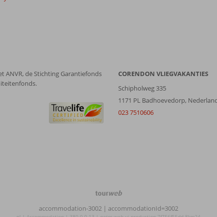
et ANVR, de Stichting Garantiefonds
CORENDON VLIEGVAKANTIES
iteitenfonds.
Schipholweg 335
1171 PL Badhoevedorp, Nederlan
023 7510606
TourWeb
©
accommodation-3002
| accommodationId=3002
NetMatch
nl | Accommodation | 380.0.0.13 | netm-web-ui-production-7f756f55dd-8km24