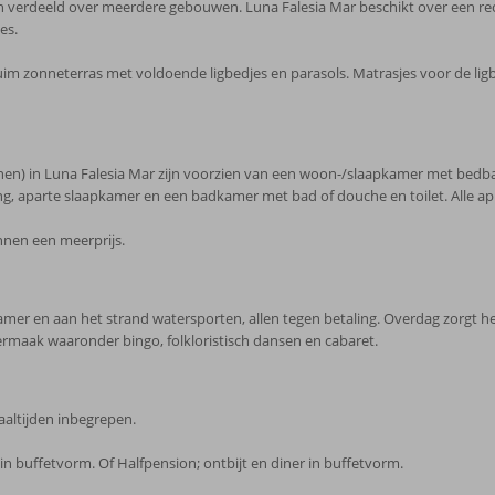
verdeeld over meerdere gebouwen. Luna Falesia Mar beschikt over een recep
es.
im zonneterras met voldoende ligbedjes en parasols. Matrasjes voor de ligb
n) in Luna Falesia Mar zijn voorzien van een woon-/slaapkamer met bedbank
tioning, aparte slaapkamer en een badkamer met bad of douche en toilet. Alle
nnen een meerprijs.
mer en aan het strand watersporten, allen tegen betaling. Overdag zorgt het 
maak waaronder bingo, folkloristisch dansen en cabaret.
maaltijden inbegrepen.
in buffetvorm. Of Halfpension; ontbijt en diner in buffetvorm.