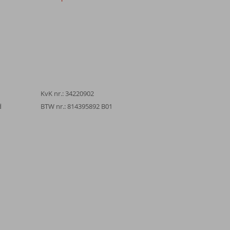
KvK nr.: 34220902
d
BTW nr.: 814395892 B01