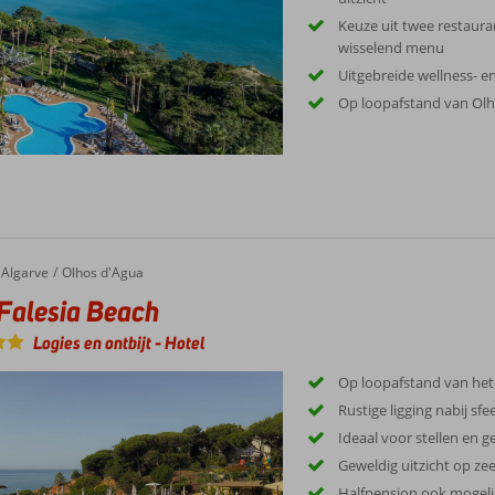
Keuze uit twee restaura
wisselend menu
Uitgebreide wellness- en
Op loopafstand van Olh
Algarve
Olhos d'Agua
Falesia Beach
Logies en ontbijt
-
Hotel
Op loopafstand van het
Rustige ligging nabij sf
Ideaal voor stellen en 
Geweldig uitzicht op z
Halfpension ook mogeli