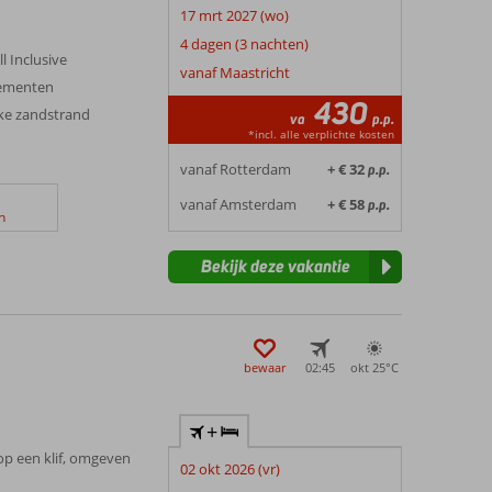
17 mrt 2027 (wo)
4 dagen (3 nachten)
l Inclusive
vanaf Maastricht
tementen
430
jke zandstrand
va
p.p.
*incl. alle verplichte kosten
vanaf Rotterdam
+ € 32
p.p.
vanaf Amsterdam
+ € 58
p.p.
n
Bekijk deze vakantie
bewaar
02:45
okt 25°
C
+
op een klif, omgeven
02 okt 2026 (vr)