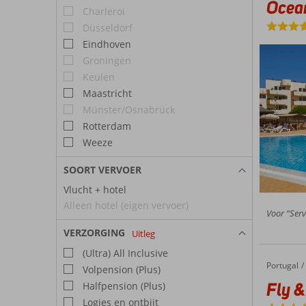
Ocean
Charleroi
Düsseldorf
Eindhoven
Groningen
Keulen
Maastricht
Münster/Osnabrück
Rotterdam
Weeze
SOORT VERVOER
Vlucht + hotel
Alleen hotel (eigen vervoer)
Voor “Serv
VERZORGING
Uitleg
(Ultra) All Inclusive
Portugal
Fly & Go Oceanus Aparthotel
Home
Volpension (Plus)
Fly &
Halfpension (Plus)
Logies en ontbijt