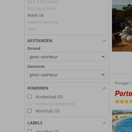
Bed & Breakfast
Boutique hotel
Hotel
(4)
Vakantiewoning
Villa
AFSTANDEN
Strand
Centrum
Portugal
PortoBay Blue Ocean
Home
KINDEREN
Port
(5)
Kinderbad
Kindvriendelijkheid
(2)
Miniclub
LABELS
(1)
Aquafun