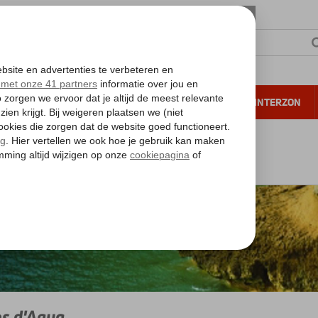
NTIE
VERRE REIZEN
ALL INCLUSIVE
WINTERZON
 annuleren*
Algarve
Algarve
Olhos d'Agua
s d'Agua