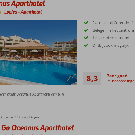
us Aparthotel
Logies
-
Aparthotel
Exclusief bij Corendon!
Gelegen in het centrum
1 à-la-carterestaurant
Ontbijt ook mogelijk
8,3
Zeer goed
29 beoordelinge
ice” krijgt Oceanus Aparthotel een 8,4!
Algarve
Olhos d'Agua
 Go Oceanus Aparthotel