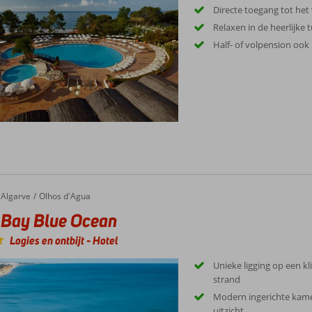
Directe toegang tot het 
Relaxen in de heerlijke 
Half- of volpension ook
Algarve
Olhos d'Agua
oBay Blue Ocean
Logies en ontbijt
-
Hotel
Unieke ligging op een kl
strand
Modern ingerichte kam
uitzicht