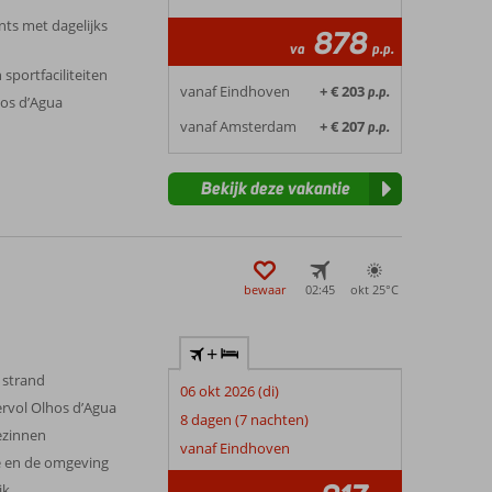
nts met dagelijks
878
va
p.p.
 sportfaciliteiten
vanaf Eindhoven
+ € 203
p.p.
os d’Agua
vanaf Amsterdam
+ € 207
p.p.
Bekijk deze vakantie
bewaar
02:45
okt 25°
C
+
 strand
06 okt 2026 (di)
eervol Olhos d’Agua
8 dagen (7 nachten)
gezinnen
vanaf Eindhoven
ee en de omgeving
jk