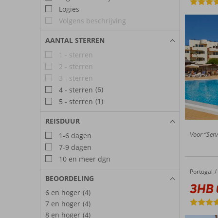
Logies
Volgens beschrijving
AANTAL STERREN
1 - sterren
2 - sterren
3 - sterren
(6)
4 - sterren
(1)
5 - sterren
REISDUUR
Voor “Serv
1-6 dagen
7-9 dagen
10 en meer dgn
Portugal
3HB Clube Humbria
Home
BEOORDELING
3HB 
6 en hoger
(4)
7 en hoger
(4)
8 en hoger
(4)