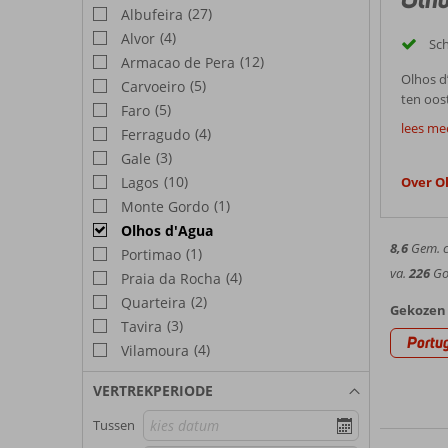
(27)
Albufeira
(4)
Alvor
Sc
(12)
Armacao de Pera
Olhos d’
(5)
Carvoeiro
ten oos
(5)
Faro
Goed
diverse
lees me
(4)
Ferragudo
net ogen
De badp
(3)
Gale
mooie s
kleinst
d’Agua.
(10)
Lagos
Over O
Best
bekend 
(1)
Monte Gordo
vakantie
Weer 
Olhos d'Agua
8,6
Gem. ci
(1)
Portimao
Geniet 
va.
226
Goe
(4)
Praia da Rocha
zo’n 18
Bezien
(2)
Quarteira
rond de 
Gekozen 
per dag
(3)
Tavira
Lekker s
Portu
(4)
Vilamoura
naastge
Hotel
achterl
VERTREKPERIODE
Een bez
In deze
‘Parque 
Tussen
ontbijt
alleen, 