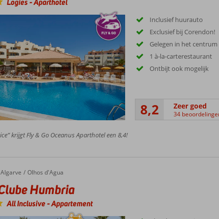
Logies
-
Aparthotel
Inclusief huurauto
Exclusief bij Corendon!
Gelegen in het centrum
1 à-la-carterestaurant
Ontbijt ook mogelijk
8,2
Zeer goed
34 beoordelinge
ice” krijgt Fly & Go Oceanus Aparthotel een 8,4!
Algarve
Olhos d'Agua
Clube Humbria
All Inclusive
-
Appartement