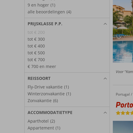
9 en hoger
(1)
alle beoordelingen
(4)
PRIJSKLASSE P.P.
tot € 200
tot € 300
tot € 400
tot € 500
tot € 700
€ 700 en meer
Voor “Kam
REISSOORT
Fly-Drive vakantie
(1)
Winterzonvakantie
(1)
Portugal
PortoBay Falésia
Home
Zonvakantie
(6)
Porto
ACCOMMODATIETYPE
Aparthotel
(2)
Appartement
(1)