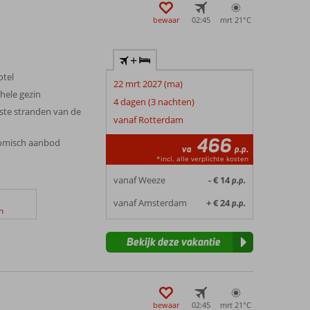
bewaar
02:45
mrt 21°
C
+
otel
22 mrt 2027 (ma)
 hele gezin
4 dagen (3 nachten)
iste stranden van de
vanaf Rotterdam
466
nomisch aanbod
va
p.p.
*incl. alle verplichte kosten
vanaf Weeze
- € 14
p.p.
vanaf Amsterdam
+ € 24
p.p.
n
Bekijk deze vakantie
bewaar
02:45
mrt 21°
C