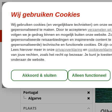
LAST MINUTE
ZOMER 2026
ZONVAKA
Pakketgarantie
Laagsteprijsgarantie*
Gratis
REISGEZELSCHAP
Portugal
Home
Kamer 1:
2 Personen
Wijzig Reisgezelschap
BESTEMMING
Portugal
Algarve
PLAATS
Olho