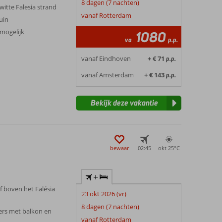
8 dagen (7 nachten)
witte Falesia strand
vanaf Rotterdam
tuin
 mogelijk
1080
va
p.p.
vanaf Eindhoven
+ € 71
p.p.
vanaf Amsterdam
+ € 143
p.p.
Bekijk deze vakantie
bewaar
02:45
okt 25°
C
+
if boven het Falésia
23 okt 2026 (vr)
8 dagen (7 nachten)
ers met balkon en
vanaf Rotterdam