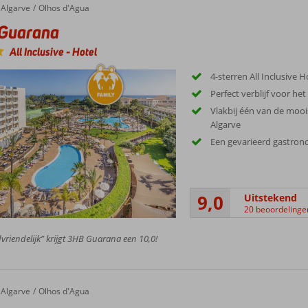
genheden en winkels.
Algarve
Olhos d'Agua
Guarana
All Inclusive
-
Hotel
4-sterren All Inclusive H
Perfect verblijf voor het
Vlakbij één van de moo
Algarve
Een gevarieerd gastro
9,0
Uitstekend
20 beoordelinge
vriendelijk” krijgt 3HB Guarana een 10,0!
 Aparthotel
Algarve
Olhos d'Agua