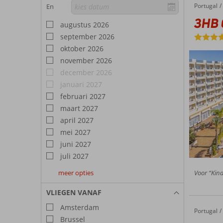
eetgele
Portugal
3HB Guarana
Home
En
3HB 
augustus 2026
september 2026
oktober 2026
november 2026
december 2026
januari 2027
februari 2027
maart 2027
april 2027
mei 2027
juni 2027
juli 2027
meer opties
Voor “Kind
augustus
september
oktober
2027
2027
2027
VLIEGEN VANAF
Amsterdam
Portugal
Oceanus
Home
Brussel