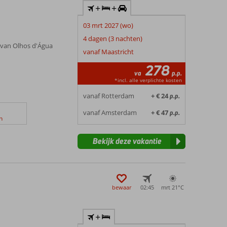
+
+
03 mrt 2027 (wo)
4 dagen (3 nachten)
 van Olhos d'Água
vanaf Maastricht
278
va
p.p.
*incl. alle verplichte kosten
vanaf Rotterdam
+ € 24
p.p.
vanaf Amsterdam
+ € 47
p.p.
n
Bekijk deze vakantie
bewaar
02:45
mrt 21°
C
+