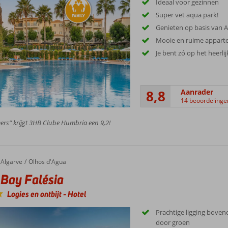
Ideaal voor gezinnen
Super vet aqua park!
Genieten op basis van Al
Mooie en ruime appar
Je bent zó op het heerli
8,8
Aanrader
14 beoordelinge
ers” krijgt 3HB Clube Humbria een 9,2!
Algarve
Olhos d'Agua
Bay Falésia
Logies en ontbijt
-
Hotel
Prachtige ligging boven
door groen