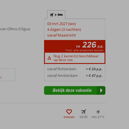
+
03 mrt 2027 (wo)
 van Olhos d'Água
4 dagen (3 nachten)
vanaf Maastricht
226
va
p.p.
*incl. alle verplichte kosten
Nog 2 kamer(s) beschikbaar
op deze site
vanaf Rotterdam
+ € 24
p.p.
vanaf Amsterdam
+ € 47
p.p.
n
Bekijk deze vakantie
bewaar
02:45
mrt 21°
C