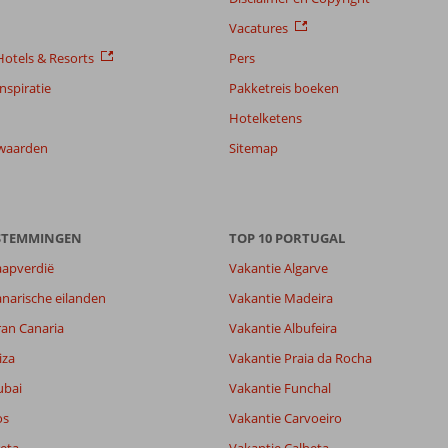
Vacatures
otels & Resorts
Pers
nspiratie
Pakketreis boeken
Hotelketens
waarden
Sitemap
ESTEMMINGEN
TOP 10 PORTUGAL
aapverdië
Vakantie Algarve
7,5
narische eilanden
Vakantie Madeira
8,0
ran Canaria
Vakantie Albufeira
lijk
8,4
it
7,6
iza
Vakantie Praia da Rocha
ubai
Vakantie Funchal
os
Vakantie Carvoeiro
Filter reisgezelschap
Sorteren op
Alle
datum (nieuw > oud)