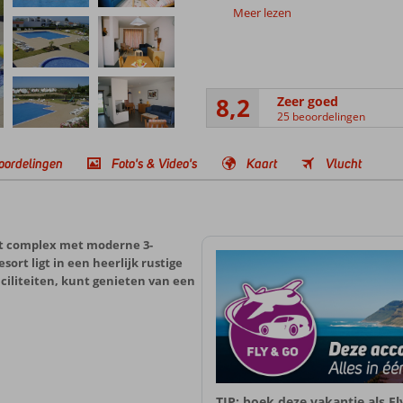
Meer lezen
8,2
Zeer goed
25 beoordelingen
oordelingen
Foto's & Video's
Kaart
Vlucht
et complex met moderne 3-
rt ligt in een heerlijk rustige
ciliteiten, kunt genieten van een
TIP: boek deze vakantie als F