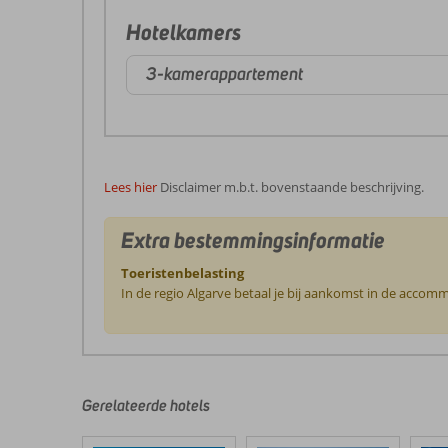
Hotelkamers
3-kamerappartement
Lees hier
Disclaimer m.b.t. bovenstaande beschrijving.
Extra bestemmingsinformatie
Toeristenbelasting
In de regio Algarve betaal je bij aankomst in de accomm
De
beoordelingen
zijn
door
Gerelateerde hotels
onze
klanten