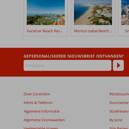
geschreven
na
hun
verblijf
in
Auramar Beach Resort
Monica Isabel Beach Club
Sm
Quintinha
Village
Beoordelingen
GEPERSONALISEERDE NIEUWSBRIEF ONTVANGEN?
die
ouder
zijn
dan
48
maanden
Over Corendon
Reisdocum
worden
niet
Adres & Telefoon
Duurzamer 
meer
Algemene Informatie
Stoelreserv
weergegeven
om
Algemene Voorwaarden
By June
de
Veelgestelde Vragen
Stip Reizen
relevantie