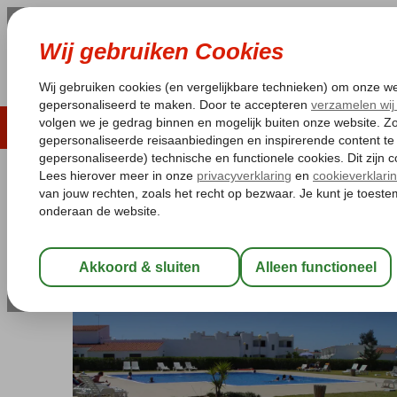
LAST MINUTE
ZOMER 2026
ZONVAKA
Pakketgarantie
Laagsteprijsgarantie*
Gratis
Portugal
Home
Algarve
Armacao de Pera
Quintinha Village
Quintinha Village
Logies
-
Appartement