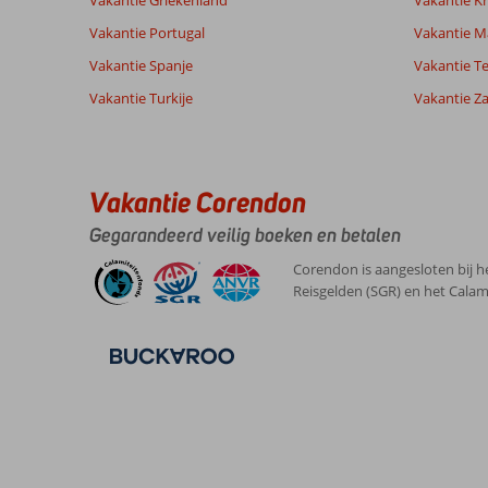
Vakantie Griekenland
Vakantie Kr
klanten
Vakantie Portugal
Vakantie M
Vakantie Spanje
Vakantie Te
10
Vakantie Turkije
Vakantie Z
Over
Algemene indruk
10
Armacao
Ligging
8
Anoniem
de
Service
10
Belgie
Pera:
Prijs/kwaliteit
9
Vakantie Corendon
Met partner
Eten
-
Rustige
,
omgeving,
Kamers
9
Gegarandeerd veilig boeken en betalen
15 maart 2026
nog
Kindvriendelijk
-
niet
Wifi kwaliteit
9
Corendon is aangesloten bij h
veel
Reisgelden (SGR) en het Calam
toeristen
maar
ik
denk
dat
dat
daar
ook
mee