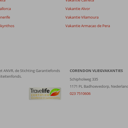
eta
Vakantie Calheta
allorca
Vakantie Alvor
nerife
Vakantie Vilamoura
akynthos
Vakantie Armacao de Pera
et ANVR, de Stichting Garantiefonds
CORENDON VLIEGVAKANTIES
iteitenfonds.
Schipholweg 335
1171 PL Badhoevedorp, Nederlan
023 7510606