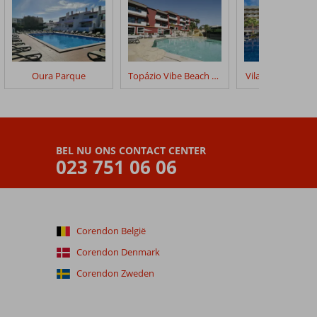
Oura Parque
Topázio Vibe Beach Hotel & Apartments
Vila Gale Cerro A
BEL NU ONS CONTACT CENTER
023 751 06 06
Corendon België
Corendon Denmark
Corendon Zweden