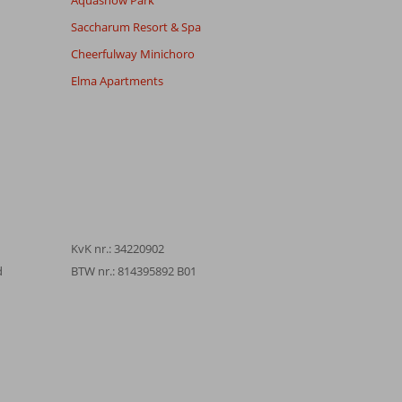
Aquashow Park
Saccharum Resort & Spa
Cheerfulway Minichoro
Elma Apartments
KvK nr.: 34220902
d
BTW nr.: 814395892 B01