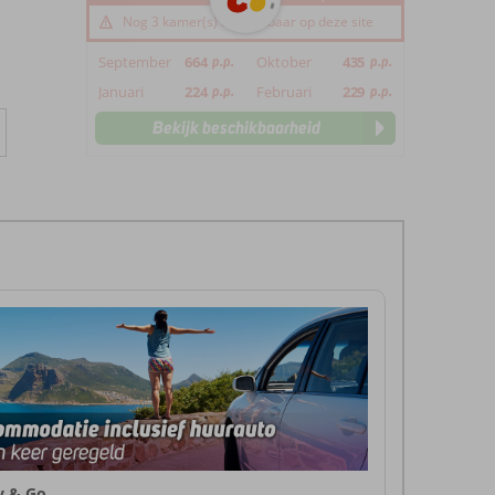
Nog 3 kamer(s) beschikbaar op deze site
September
664
p.p.
Oktober
435
p.p.
Januari
224
p.p.
Februari
229
p.p.
Bekijk beschikbaarheid
ly & Go