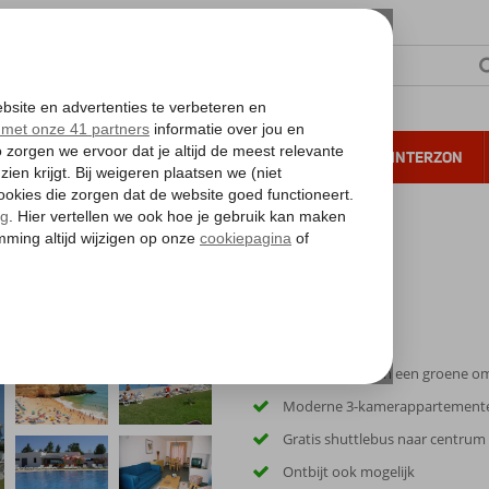
NTIE
VERRE REIZEN
ALL INCLUSIVE
WINTERZON
 annuleren*
Rustig gelegen in een groene o
Moderne 3-kamerappartement
Gratis shuttlebus naar centrum
Ontbijt ook mogelijk