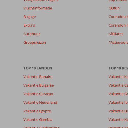
van
Vluchtinformatie
GOfun
de
Bagage
Corendon H
getoonde
beoordelingen
Extra's
Corendon I
te
Autohuur
Affiliates
garanderen.
Meer
Groepsreizen
*Actievoor
info
over
onze
beoordelingen.
TOP 10 LANDEN
TOP 10 B
Vakantie Bonaire
Vakantie K
Totale score
Scoreverdeling
8,2
Algemene indruk
8,2
Eten
Vakantie Bulgarije
Vakantie Ca
Gebaseerd op:
Ligging
7,9
Kamers
25
Vakantie Curacao
Vakantie G
Zeer goed
Service
8,2
Kindvriende
beoordelingen
Prijs/kwaliteit
8,6
Wifi kwalite
Vakantie Nederland
Vakantie Ib
Vakantie Egypte
Vakantie D
Vakantie Gambia
Vakantie K
Ervaringen
Taal
van onze
Nederlands (NL) (24)