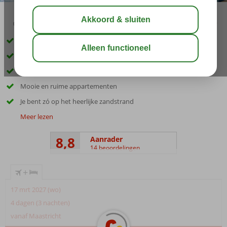
02:45
aug 32°
C
delen
bewaar
Ideaal voor gezinnen
Super vet aqua park!
Genieten op basis van All Inclusive
Mooie en ruime appartementen
Je bent zó op het heerlijke zandstrand
Meer lezen
8,8
Aanrader
14 beoordelingen
+
17 mrt 2027 (wo)
4 dagen (3 nachten)
vanaf Maastricht