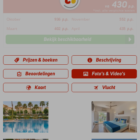
430
va
p.p.
*incl. alle verplichte kosten
Oktober
936
p.p.
November
552
p.p.
Maart
402
p.p.
April
435
p.p.
Bekijk beschikbaarheid
Prijzen & boeken
Beschrijving
Beoordelingen
Foto's & Video's
Kaart
Vlucht