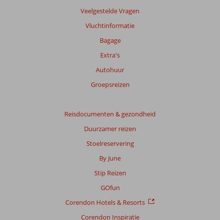
Meer
Veelgestelde Vragen
info
Vluchtinformatie
over
onze
Bagage
beoordelingen.
Extra's
Autohuur
Totale
score
Groepsreizen
Gebaseerd
op:
Reisdocumenten & gezondheid
14
Duurzamer reizen
beoordelingen
Stoelreservering
By June
Scoreverdeling
Stip Reizen
Algemene indruk
8,8
Eten
8,6
Ligging
8,1
Kamers
9,2
GOfun
Service
9,1
Kindvriendelijk
9,0
Corendon Hotels & Resorts
Prijs/kwaliteit
8,4
Wifi kwaliteit
8,6
Corendon Inspiratie