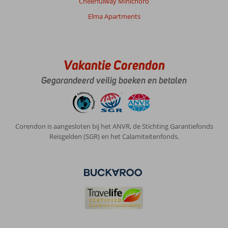
Cheerfulway Minichoro
veel
Elma Apartments
mooie
stranden
en
leuke
activiteiten
Vakantie Corendon
voor
gezinnen.
Gegarandeerd veilig boeken en betalen
De
mensen
zijn
vriendelijk
Corendon is aangesloten bij het ANVR, de Stichting Garantiefonds
en
Reisgelden (SGR) en het Calamiteitenfonds.
het
weer
was
tijdens
ons
verblijf
heerlijk.
Wel
vonden