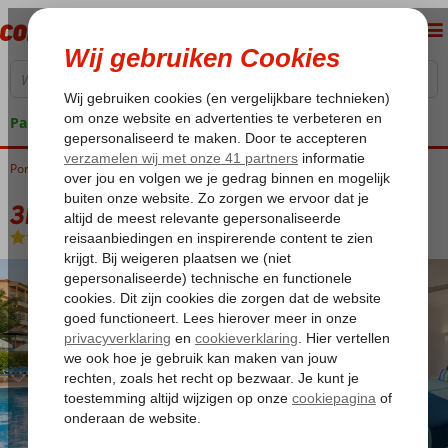
Pakketgarantie
Portugal
Home
Algarve
Olhos d'Agua
3HB Clube Humbria
3HB Clube Humbria
All Inclusive
-
Appartement