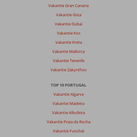
te
Vakantie Gran Canaria
doen.
Vakantie Ibiza
Met
een
Vakantie Dubai
huurauto
Vakantie Kos
kun
je
Vakantie Kreta
gemakkelijk
Vakantie Mallorca
verschillende
mooie
Vakantie Tenerife
plaatsen,
Vakantie Zakynthos
stranden
en
bezienswaardigheden
TOP 10 PORTUGAL
bezoeken.
Vakantie Algarve
De
combinatie
Vakantie Madeira
van
Vakantie Albufeira
ontspannen
op
Vakantie Praia da Rocha
het
Vakantie Funchal
resort