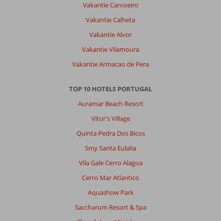
en
Vakantie Carvoeiro
af
Vakantie Calheta
en
toe
Vakantie Alvor
op
Vakantie Vilamoura
pad
gaan,
Vakantie Armacao de Pera
vonden
wij
TOP 10 HOTELS PORTUGAL
ideaal.
Ook
Auramar Beach Resort
met
Vitor's Village
een
jong
Quinta Pedra Dos Bicos
kind
Smy Santa Eulalia
is
de
Vila Gale Cerro Alagoa
Algarve
Cerro Mar Atlantico
een
fijne
Aquashow Park
bestemming.
Saccharum Resort & Spa
Er
zijn