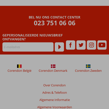
Humbria
Beoordelingen
BEL NU ONS CONTACT CENTER
die
023 751 06 06
ouder
zijn
GEPERSONALISEERDE NIEUWSBRIEF
dan
ONTVANGEN?
48
maanden
worden
niet
meer
weergegeven
om
Corendon België
Corendon Denmark
Corendon Zweden
de
relevantie
van
Over Corendon
de
Adres & Telefoon
getoonde
beoordelingen
Algemene Informatie
te
Algemene Voorwaarden
garanderen.