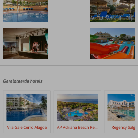
De
beoordelingen
zijn
door
Gerelateerde hotels
onze
klanten
geschreven
na
hun
verblijf
in
Vila Gale Cerro Alagoa
AP Adriana Beach Resort
Regency Salg
3HB
Clube