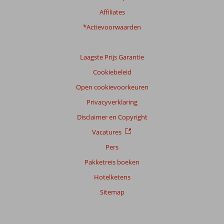
Ervaringen
Affiliates
van
onze
*Actievoorwaarden
klanten
Taal
Laagste Prijs Garantie
Nederlands (NL) (13)
Cookiebeleid
Filter
reisgezelschap
Open cookievoorkeuren
Alle
Privacyverklaring
Sorteren
Disclaimer en Copyright
op
Vacatures
datum (nieuw > oud)
Pers
Pakketreis boeken
Jeffrey
8,0
Hotelketens
Nederland
Gezin met jong(e) kind(eren)
Sitemap
,
21 juli 2026