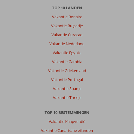
Over
TOP 10 LANDEN
Olhos
d'Agua:
Vakantie Bonaire
Wij
Vakantie Bulgarije
hebben
Vakantie Curacao
enorm
genoten
Vakantie Nederland
van
Vakantie Egypte
onze
vakantie
Vakantie Gambia
in
Vakantie Griekenland
de
Algarve.
Vakantie Portugal
De
Vakantie Spanje
omgeving
is
Vakantie Turkije
prachtig
en
TOP 10 BESTEMMINGEN
er
is
Vakantie Kaapverdië
ontzettend
Vakantie Canarische eilanden
veel