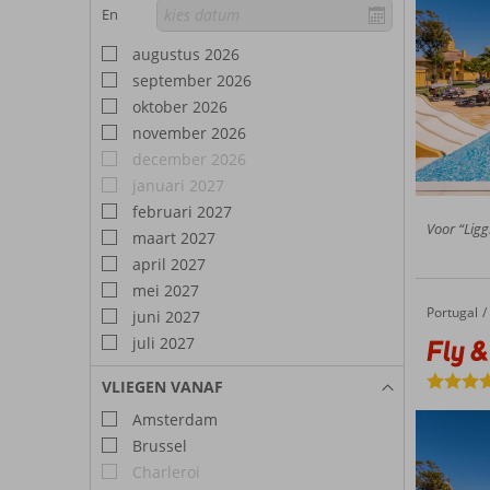
En
augustus 2026
september 2026
oktober 2026
november 2026
december 2026
januari 2027
februari 2027
Voor “Liggi
maart 2027
april 2027
mei 2027
Portugal
Fly & Go Vila Gale Albacora Eco Hotel
Home
juni 2027
juli 2027
Fly &
VLIEGEN VANAF
Amsterdam
Brussel
Charleroi