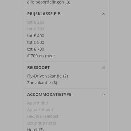
alle beoordelingen
(3)
PRIJSKLASSE P.P.
tot € 200
tot € 300
tot € 400
tot € 500
tot € 700
€ 700 en meer
REISSOORT
Fly-Drive vakantie
(2)
Zonvakantie
(3)
ACCOMMODATIETYPE
Aparthotel
Appartement
Bed & Breakfast
Boutique hotel
Hotel
(3)