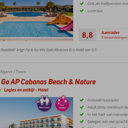
Ook als Halfpension mog
Luxe spa
8,8
Aanrader
9 beoordelingen
/kwaliteit” krijgt Fly & Go Vila Gale Albacora Eco Hotel een 9,1!
Algarve
Tavira
 Go AP Cabanas Beach & Nature
Logies en ontbijt
-
Hotel
Inclusief huurauto
Adult Only: minimum leef
In het hart van natuur
Gelegen aan een pracht