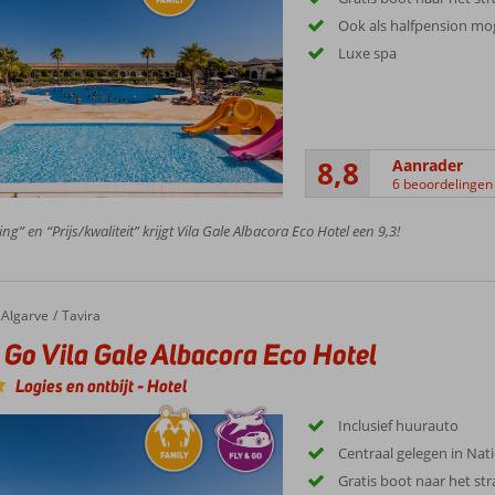
Ook als halfpension mog
Luxe spa
8,8
Aanrader
6 beoordelingen
ng” en “Prijs/kwaliteit” krijgt Vila Gale Albacora Eco Hotel een 9,3!
Algarve
Tavira
 Go Vila Gale Albacora Eco Hotel
Logies en ontbijt
-
Hotel
Inclusief huurauto
Centraal gelegen in Nat
Gratis boot naar het st