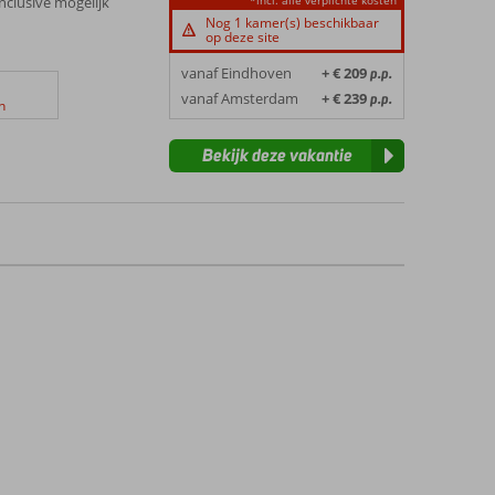
 Inclusive mogelijk
*incl. alle verplichte kosten
Nog 1 kamer(s) beschikbaar
op deze site
vanaf Eindhoven
+ € 209
p.p.
vanaf Amsterdam
+ € 239
p.p.
n
Bekijk deze vakantie