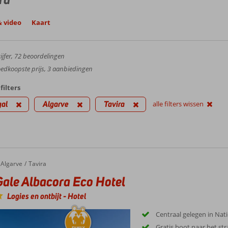
& video
Kaart
jfer,
72
beoordelingen
dkoopste prijs, 3 aanbiedingen
filters
gal
Algarve
Tavira
alle filters wissen
Algarve
Tavira
Gale Albacora Eco Hotel
Logies en ontbijt
-
Hotel
Centraal gelegen in Nat
Gratis boot naar het st