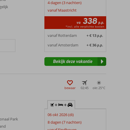
4 dagen (3 nachten)
elijk
vanaf Maastricht
338
va
p.p.
*incl. alle verplichte kosten
vanaf Rotterdam
+ € 13
p.p.
vanaf Amsterdam
+ € 36
p.p.
Bekijk deze vakantie
bewaar
02:45
okt 25°
C
+
+
06 okt 2026 (di)
ionaal Park
8 dagen (7 nachten)
rand
vanaf Eindhoven