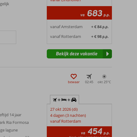
elijk
683
va
p.p.
vanaf Amsterdam
+ € 84
p.p.
vanaf Rotterdam
+ € 98
p.p.
Bekijk deze vakantie
bewaar
02:45
okt 25°
C
+
+
27 okt 2026 (di)
tijd 14 jaar
4 dagen (3 nachten)
vanaf Rotterdam
park Ria Formosa
454
ige lagune
va
p.p.