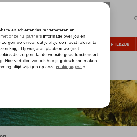
NTIE
VERRE REIZEN
ALL INCLUSIVE
WINTERZON
 annuleren*
Algarve
Algarve
Tavira
ra