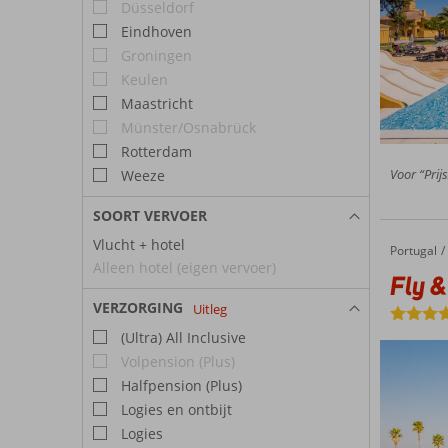
Düsseldorf
Eindhoven
Groningen
Keulen
Maastricht
Münster/Osnabrück
Rotterdam
Voor “Prijs
Weeze
SOORT VERVOER
Vlucht + hotel
Portugal
Fly & Go AP Cabanas Beach & Nature
Home
Alleen hotel (eigen vervoer)
Fly &
VERZORGING
Uitleg
(Ultra) All Inclusive
Volpension (Plus)
Halfpension (Plus)
Logies en ontbijt
Logies