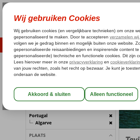
LAST MINUTE
ZOMER 2026
ZONVAKA
Pakketgarantie
Laagsteprijsgarantie*
Gratis
REISGEZELSCHAP
Portugal
Home
Kamer 1:
2 Personen
Wijzig Reisgezelschap
BESTEMMING
Portugal
Algarve
PLAATS
Tavi