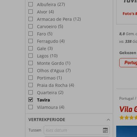
(27)
Albufeira
(4)
Alvor
Foto's 
(12)
Armacao de Pera
(5)
Carvoeiro
(5)
Faro
8,8
Gem. ci
(4)
Ferragudo
va.
338
Goe
(3)
Gale
Gekozen 
(10)
Lagos
Portu
(1)
Monte Gordo
(7)
Olhos d'Agua
(1)
Portimao
(4)
Praia da Rocha
(2)
Quarteira
Portugal
Vila Gale Albacora Eco Hotel
Home
Tavira
(4)
Vila 
Vilamoura
VERTREKPERIODE
Tussen