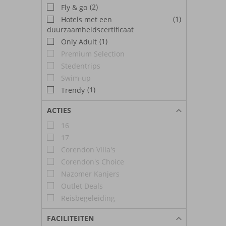
(2)
Fly & go
(1)
Hotels met een
duurzaamheidscertificaat
(1)
Only Adult
Premium Selection
Stedentrips
Swim-up
(1)
Trendy
ACTIES
16
17
Corendon Villa's
Corendon's Choice
Nazomer Kanjers
Outlet Deals
Reisbegeleiding
FACILITEITEN