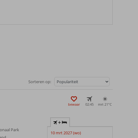
Sorteren op:
bewaar
02:45
mrt 21°
C
+
ionaal Park
10 mrt 2027 (wo)
rand