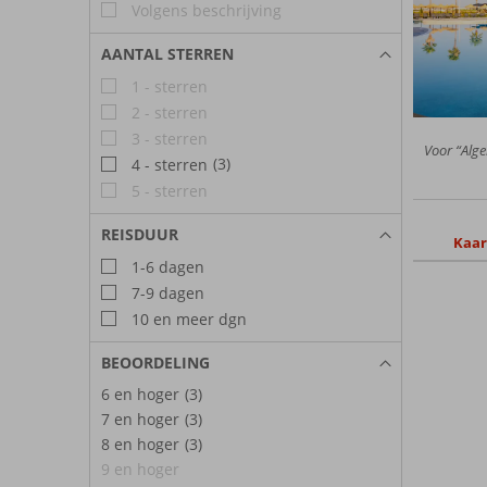
Volgens beschrijving
AANTAL STERREN
1 - sterren
2 - sterren
3 - sterren
Voor “Alge
(3)
4 - sterren
5 - sterren
REISDUUR
Kaar
1-6 dagen
7-9 dagen
10 en meer dgn
BEOORDELING
6 en hoger
(3)
7 en hoger
(3)
8 en hoger
(3)
9 en hoger