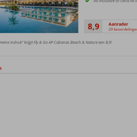
All Inclusive of Ultra All
8,9
Aanrader
29 beoordelinge
mene indruk” krijgt Fly & Go AP Cabanas Beach & Nature een 8,9!
t