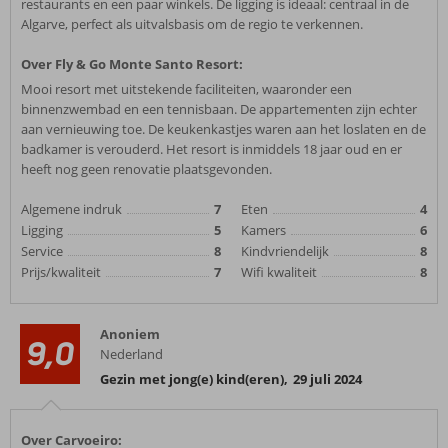
restaurants en een paar winkels. De ligging is ideaal: centraal in de
Algarve, perfect als uitvalsbasis om de regio te verkennen.
Over Fly & Go Monte Santo Resort:
Mooi resort met uitstekende faciliteiten, waaronder een
binnenzwembad en een tennisbaan. De appartementen zijn echter
aan vernieuwing toe. De keukenkastjes waren aan het loslaten en de
badkamer is verouderd. Het resort is inmiddels 18 jaar oud en er
heeft nog geen renovatie plaatsgevonden.
Algemene indruk
7
Eten
4
Ligging
5
Kamers
6
Service
8
Kindvriendelijk
8
Prijs/kwaliteit
7
Wifi kwaliteit
8
Anoniem
9,0
Nederland
Gezin met jong(e) kind(eren)
,
29 juli 2024
Over Carvoeiro: