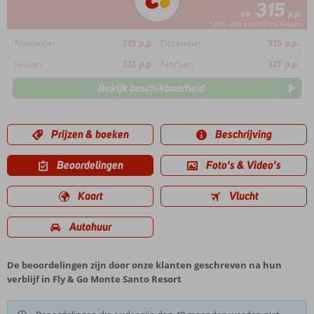
315
va
p.p.
*incl. alle verplichte kosten
November
315
p.p.
December
315
p.p.
Januari
322
p.p.
Februari
327
p.p.
Bekijk beschikbaarheid
Prijzen & boeken
Beschrijving
Beoordelingen
Foto's & Video's
Kaart
Vlucht
Autohuur
De beoordelingen zijn door onze klanten geschreven na hun
verblijf in Fly & Go Monte Santo Resort