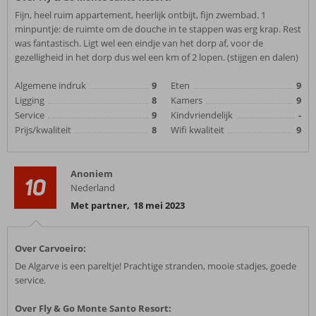
Fijn, heel ruim appartement, heerlijk ontbijt, fijn zwembad. 1
minpuntje: de ruimte om de douche in te stappen was erg krap. Rest
was fantastisch. Ligt wel een eindje van het dorp af, voor de
gezelligheid in het dorp dus wel een km of 2 lopen. (stijgen en dalen)
Algemene indruk
9
Eten
9
Ligging
8
Kamers
9
Service
9
Kindvriendelijk
-
Prijs/kwaliteit
8
Wifi kwaliteit
9
Anoniem
10
Nederland
Met partner
,
18 mei 2023
Over Carvoeiro:
De Algarve is een pareltje! Prachtige stranden, mooie stadjes, goede
service.
Over Fly & Go Monte Santo Resort: