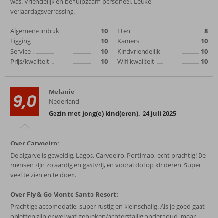
was. Vriendelijk en behulpzaam personeel. Leuke
verjaardagsverrassing.
Algemene indruk
10
Eten
8
Ligging
10
Kamers
10
Service
10
Kindvriendelijk
10
Prijs/kwaliteit
10
Wifi kwaliteit
10
Melanie
9,0
Nederland
Gezin met jong(e) kind(eren)
,
24 juli 2025
Over Carvoeiro:
De algarve is geweldig. Lagos, Carvoeiro, Portimao, echt prachtig! De
mensen zijn zo aardig en gastvrij, en vooral dol op kinderen! Super
veel te zien en te doen.
Over Fly & Go Monte Santo Resort:
Prachtige accomodatie, super rustig en kleinschalig. Als je goed gaat
opletten zijn er wel wat gebreken/achterstallig onderhoud, maar