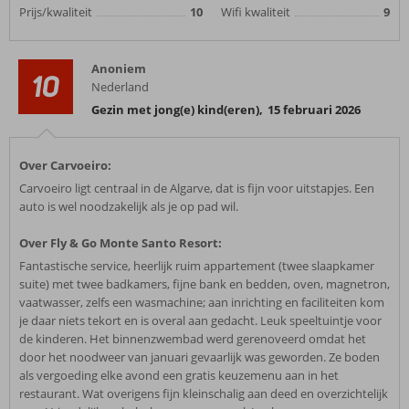
Prijs/kwaliteit
10
Wifi kwaliteit
9
Anoniem
10
Nederland
Gezin met jong(e) kind(eren)
,
15 februari 2026
Over Carvoeiro:
Carvoeiro ligt centraal in de Algarve, dat is fijn voor uitstapjes. Een
auto is wel noodzakelijk als je op pad wil.
Over Fly & Go Monte Santo Resort:
Fantastische service, heerlijk ruim appartement (twee slaapkamer
suite) met twee badkamers, fijne bank en bedden, oven, magnetron,
vaatwasser, zelfs een wasmachine; aan inrichting en faciliteiten kom
je daar niets tekort en is overal aan gedacht. Leuk speeltuintje voor
de kinderen. Het binnenzwembad werd gerenoveerd omdat het
door het noodweer van januari gevaarlijk was geworden. Ze boden
als vergoeding elke avond een gratis keuzemenu aan in het
restaurant. Wat overigens fijn kleinschalig aan deed en overzichtelijk