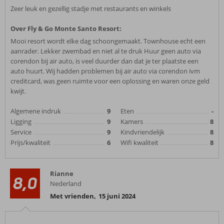
Zeer leuk en gezellig stadje met restaurants en winkels
Over Fly & Go Monte Santo Resort:
Mooi resort wordt elke dag schoongemaakt. Townhouse echt een
aanrader. Lekker zwembad en niet al te druk Huur geen auto via
corendon bij air auto, is veel duurder dan dat je ter plaatste een
auto huurt. Wij hadden problemen bij air auto via corendon ivm
creditcard, was geen ruimte voor een oplossing en waren onze geld
kwijt.
Algemene indruk
9
Eten
-
Ligging
9
Kamers
8
Service
9
Kindvriendelijk
8
Prijs/kwaliteit
6
Wifi kwaliteit
8
Rianne
8,0
Nederland
Met vrienden
,
15 juni 2024