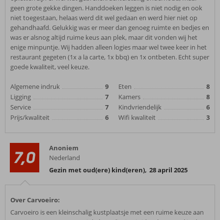
geen grote gekke dingen. Handdoeken leggen is niet nodig en ook
niet toegestaan, helaas werd dit wel gedaan en werd hier niet op
gehandhaafd. Gelukkig was er meer dan genoeg ruimte en bedjes en
was er alsnog altijd ruime keus aan plek, maar dit vonden wij het
enige minpuntje. Wij hadden alleen logies maar wel twee keer in het
restaurant gegeten (1x a la carte, 1x bbq) en 1x ontbeten. Echt super
goede kwaliteit, veel keuze.
Algemene indruk
9
Eten
8
Ligging
7
Kamers
8
Service
7
Kindvriendelijk
6
Prijs/kwaliteit
6
Wifi kwaliteit
3
Anoniem
7,0
Nederland
Gezin met oud(ere) kind(eren)
,
28 april 2025
Over Carvoeiro:
Carvoeiro is een kleinschalig kustplaatsje met een ruime keuze aan