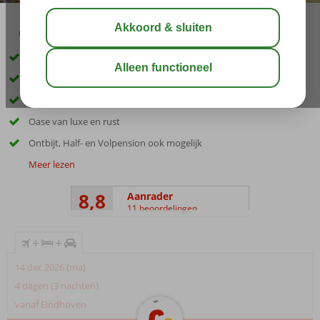
02:45
aug 32°
C
delen
bewaar
Inclusief huurauto
Populair kwaliteitsresort
Ruime en zeer luxe appartementen
Oase van luxe en rust
Ontbijt, Half- en Volpension ook mogelijk
Meer lezen
8,8
Aanrader
11 beoordelingen
+
+
14 dec 2026 (ma)
4 dagen (3 nachten)
vanaf Eindhoven