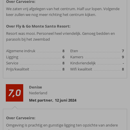
Over Carvoeiro:
We zaten vrij afgelegen van het centrum. Half uur lopen. Volgende
keer zullen we nog meer richting het centrum kijken.
Over Fly & Go Monte Santo Resort:
Resort was mooi. Personeel heel vriendelijk. Genoeg bedden en
parasols bij het zwembad
Algemene indruk
8
Eten
7
Ligging
6
Kamers
9
Service
8
Kindvriendelijk
-
Prijs/kwaliteit
8
Wifi kwaliteit
8
Denise
7,0
Nederland
Met partner
,
12 juni 2024
Over Carvoeiro:
Omgeving is prachtig en gunstige ligging ten opzichte van andere