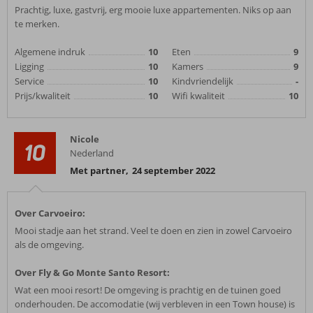
Prachtig, luxe, gastvrij, erg mooie luxe appartementen. Niks op aan
te merken.
Algemene indruk
10
Eten
9
Ligging
10
Kamers
9
Service
10
Kindvriendelijk
-
Prijs/kwaliteit
10
Wifi kwaliteit
10
Nicole
10
Nederland
Met partner
,
24 september 2022
Over Carvoeiro:
Mooi stadje aan het strand. Veel te doen en zien in zowel Carvoeiro
als de omgeving.
Over Fly & Go Monte Santo Resort:
Wat een mooi resort! De omgeving is prachtig en de tuinen goed
onderhouden. De accomodatie (wij verbleven in een Town house) is