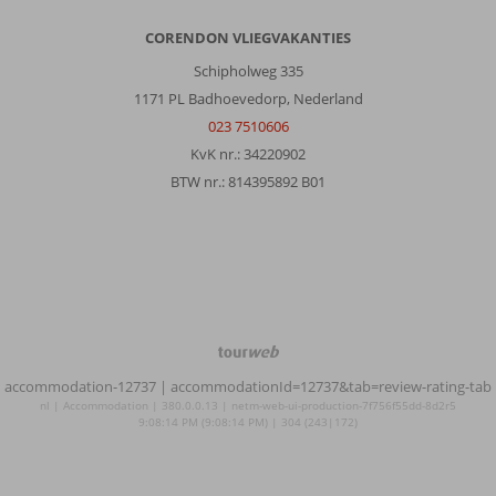
CORENDON VLIEGVAKANTIES
Schipholweg 335
1171 PL Badhoevedorp, Nederland
023 7510606
KvK nr.: 34220902
BTW nr.: 814395892 B01
TourWeb
©
accommodation-12737
| accommodationId=12737&tab=review-rating-tab
NetMatch
nl | Accommodation | 380.0.0.13 | netm-web-ui-production-7f756f55dd-8d2r5
9:08:14 PM (9:08:14 PM) | 304 (243|172)