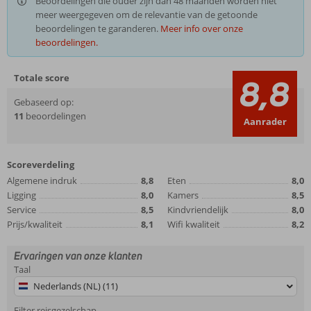
Beoordelingen die ouder zijn dan 48 maanden worden niet
meer weergegeven om de relevantie van de getoonde
beoordelingen te garanderen.
Meer info over onze
beoordelingen.
Totale score
8,8
Gebaseerd op:
11
beoordelingen
Aanrader
Scoreverdeling
Algemene indruk
8,8
Eten
8,0
Ligging
8,0
Kamers
8,5
Service
8,5
Kindvriendelijk
8,0
Prijs/kwaliteit
8,1
Wifi kwaliteit
8,2
Ervaringen van onze klanten
Taal
Nederlands (NL) (11)
Filter reisgezelschap