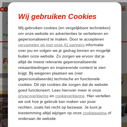
Pakketgarantie
Portugal
Home
Algarve
Carvoeiro
Fly & Go Monte Santo Resort
Fly & Go Monte Santo Resort
Logies
-
Appartement