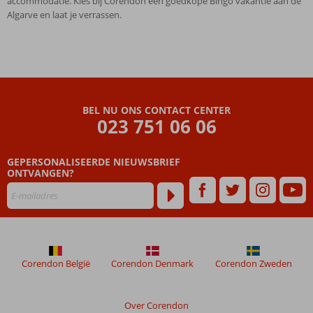
accommodatie. Kies bij Corendon een goedkope Bingo vakantie aan de
Algarve en laat je verrassen.
BEL NU ONS CONTACT CENTER
023 751 06 06
GEPERSONALISEERDE NIEUWSBRIEF
ONTVANGEN?
Corendon België
Corendon Denmark
Corendon Zweden
Over Corendon