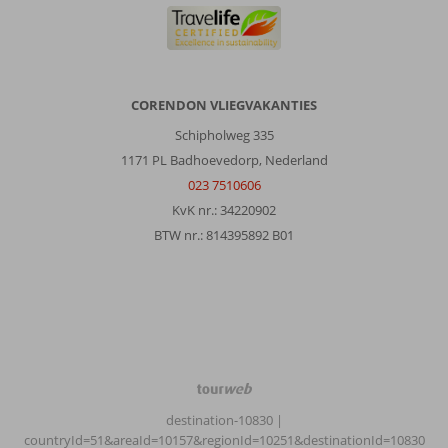
CORENDON VLIEGVAKANTIES
Schipholweg 335
1171 PL Badhoevedorp, Nederland
023 7510606
KvK nr.: 34220902
BTW nr.: 814395892 B01
TourWeb
©
destination-10830
|
NetMatch
countryId=51&areaId=10157&regionId=10251&destinationId=10830