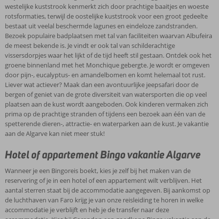
westelijke kuststrook kenmerkt zich door prachtige baaitjes en woeste
rotsformaties, terwijl de oostelijke kuststrook voor een groot gedeelte
bestaat uit veelal beschermde lagunes en eindeloze zandstranden.
Bezoek populaire badplaatsen met tal van faciliteiten waarvan Albufeira
de meest bekende is. Je vindt er ook tal van schilderachtige
vissersdorpjes waar het lijkt of de tijd heeft stil gestaan. Ontdek ook het
groene binnenland met het Monchique gebergte. Je wordt er omgeven
door pijn-, eucalyptus- en amandelbomen en komt helemaal tot rust.
Liever wat actiever? Maak dan een avontuurlijke jeepsafari door de
bergen of geniet van de grote diversiteit van watersporten die op veel
plaatsen aan de kust wordt aangeboden. Ook kinderen vermaken zich
prima op de prachtige stranden of tijdens een bezoek aan één van de
spetterende dieren-, attractie- en waterparken aan de kust. Je vakantie
aan de Algarve kan niet meer stuk!
Hotel of appartement Bingo vakantie Algarve
Wanneer je een Bingoreis boekt, kies je zelf bij het maken van de
reservering of je in een hotel of een appartement wilt verblijven. Het
aantal sterren staat bij de accommodatie aangegeven. Bij aankomst op
de luchthaven van Faro krijg je van onze reisleiding te horen in welke
accommodatie je verblijft en heb je de transfer naar deze