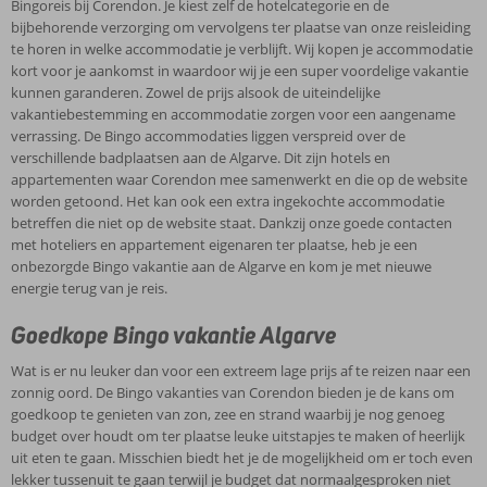
Bingoreis bij Corendon. Je kiest zelf de hotelcategorie en de
vindt er ook tal van schilderachtige vissersdorpjes waar het lijkt of
bijbehorende verzorging om vervolgens ter plaatse van onze reisleiding
de tijd heeft stil gestaan. Ontdek ook het groene binnenland met
te horen in welke accommodatie je verblijft. Wij kopen je accommodatie
het Monchique gebergte. Je wordt er omgeven door pijn-,
kort voor je aankomst in waardoor wij je een super voordelige vakantie
eucalyptus- en amandelbomen en komt helemaal tot rust. Liever
kunnen garanderen. Zowel de prijs alsook de uiteindelijke
wat actiever? Maak dan een avontuurlijke jeepsafari door de bergen
vakantiebestemming en accommodatie zorgen voor een aangename
of geniet van de grote diversiteit van watersporten die op veel
verrassing. De Bingo accommodaties liggen verspreid over de
plaatsen aan de kust wordt aangeboden. Ook kinderen vermaken
verschillende badplaatsen aan de Algarve. Dit zijn hotels en
zich prima op de prachtige stranden of tijdens een bezoek aan één
appartementen waar Corendon mee samenwerkt en die op de website
van de spetterende dieren-, attractie- en waterparken aan de kust. Je
worden getoond. Het kan ook een extra ingekochte accommodatie
vakantie aan de Algarve kan niet meer stuk!
betreffen die niet op de website staat. Dankzij onze goede contacten
met hoteliers en appartement eigenaren ter plaatse, heb je een
onbezorgde Bingo vakantie aan de Algarve en kom je met nieuwe
energie terug van je reis.
Goedkope Bingo vakantie Algarve
Wat is er nu leuker dan voor een extreem lage prijs af te reizen naar een
zonnig oord. De Bingo vakanties van Corendon bieden je de kans om
goedkoop te genieten van zon, zee en strand waarbij je nog genoeg
budget over houdt om ter plaatse leuke uitstapjes te maken of heerlijk
uit eten te gaan. Misschien biedt het je de mogelijkheid om er toch even
lekker tussenuit te gaan terwijl je budget dat normaalgesproken niet