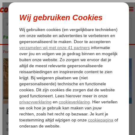
Pakketgarantie
Portugal
Home
Algarve
Algarve
Bingoreizen Algarve
Bingoreizen Algarve
Wil je voordelig vakantie vieren aan de Algarve? Boek dan snel een
Bingoreis bij Corendon. Je kiest zelf de hotelcategorie en de