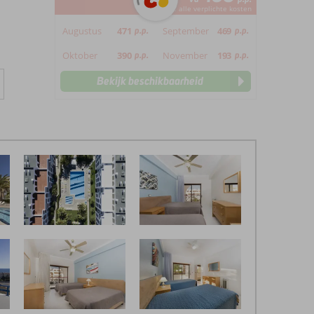
*incl. alle verplichte kosten
Augustus
471
p.p.
September
469
p.p.
Oktober
390
p.p.
November
193
p.p.
Bekijk beschikbaarheid