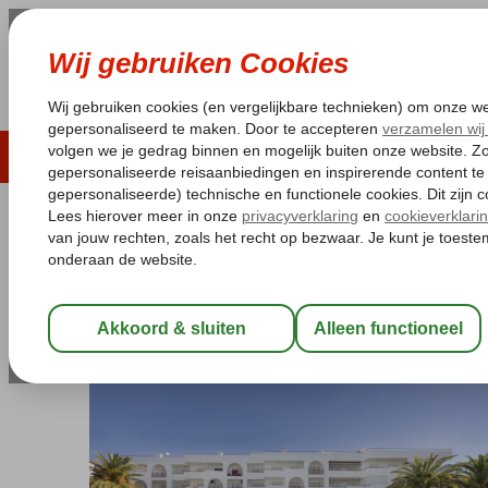
LAST MINUTE
ZOMER 2026
ZONVAKA
Pakketgarantie
Laagsteprijsgarantie*
Gratis
Portugal
Home
Algarve
Armacao de Pera
Ukino Terrace
Ukino Terrace
Logies
-
Hotel