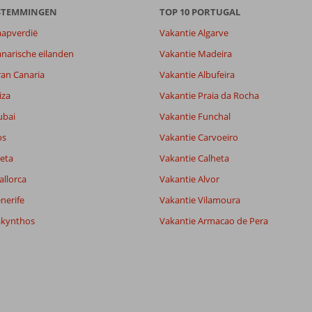
ESTEMMINGEN
TOP 10 PORTUGAL
aapverdië
Vakantie Algarve
5,3
narische eilanden
Vakantie Madeira
7,3
ran Canaria
Vakantie Albufeira
lijk
9,0
it
8,2
iza
Vakantie Praia da Rocha
ubai
Vakantie Funchal
os
Vakantie Carvoeiro
Filter reisgezelschap
Sorteren op
Alle
datum (nieuw > oud)
eta
Vakantie Calheta
allorca
Vakantie Alvor
nerife
Vakantie Vilamoura
akynthos
Vakantie Armacao de Pera