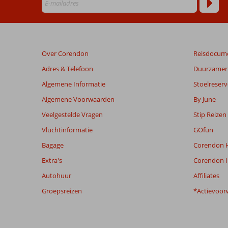
ouder
zijn
dan
48
maanden
Over Corendon
Reisdocum
worden
niet
Adres & Telefoon
Duurzamer 
meer
Algemene Informatie
Stoelreserv
weergegeven
om
Algemene Voorwaarden
By June
de
Veelgestelde Vragen
Stip Reizen
relevantie
van
Vluchtinformatie
GOfun
de
Bagage
Corendon H
getoonde
beoordelingen
Extra's
Corendon I
te
Autohuur
Affiliates
garanderen.
Meer
Groepsreizen
*Actievoor
info
over
onze
beoordelingen.