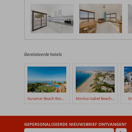
De
beoordelingen
zijn
door
Gerelateerde hotels
onze
klanten
geschreven
na
hun
verblijf
in
Auramar Beach Resort
Monica Isabel Beach Club
Sm
Ukino
Terrace
Beoordelingen
GEPERSONALISEERDE NIEUWSBRIEF ONTVANGEN?
die