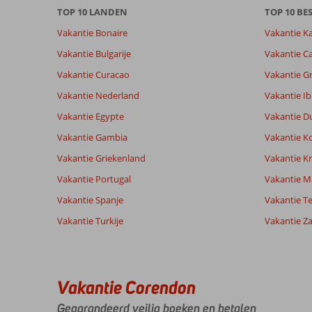
TOP 10 LANDEN
TOP 10 B
Vakantie Bonaire
Vakantie K
Totale score
Scoreverdeling
8,0
Algemene indruk
8,0
Eten
Vakantie Bulgarije
Vakantie Ca
Gebaseerd op:
Ligging
8,5
Kamers
6
Vakantie Curacao
Vakantie G
Zeer goed
Service
7,3
Kindvriende
beoordelingen
Prijs/kwaliteit
7,5
Wifi kwalite
Vakantie Nederland
Vakantie Ib
Vakantie Egypte
Vakantie D
Vakantie Gambia
Vakantie K
Ervaringen
Taal
van onze
Nederlands (NL) (5)
Vakantie Griekenland
Vakantie Kr
klanten
Vakantie Portugal
Vakantie M
Vakantie Spanje
Vakantie Te
7,0
Vakantie Turkije
Vakantie Z
Over
Algemene indruk
7
Armacao
Ligging
8
Anoniem
de
Service
7
Nederland
Pera:
Prijs/kwaliteit
6
Vakantie Corendon
Met partner
Eten
5
schitterende
,
kust
Kamers
7
Gegarandeerd veilig boeken en betalen