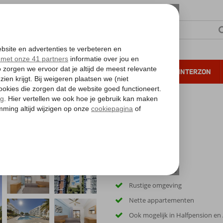
NTIE
VERRE REIZEN
ALL INCLUSIVE
WINTERZON
 annuleren*
Nabij het strand
Rustige omgeving
Nette appartementen
Ook mogelijk in Halfpension en A