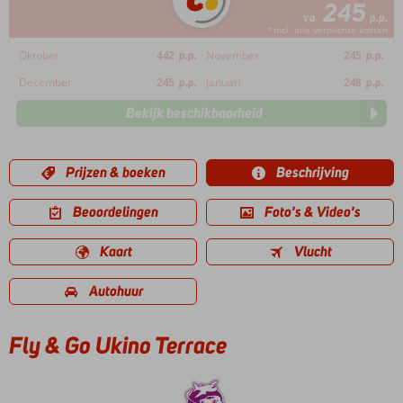
245
va
p.p.
*incl. alle verplichte kosten
Oktober
442
p.p.
November
245
p.p.
December
245
p.p.
Januari
248
p.p.
Bekijk beschikbaarheid
Prijzen & boeken
Beschrijving
Beoordelingen
Foto's & Video's
Kaart
Vlucht
Autohuur
Fly & Go Ukino Terrace