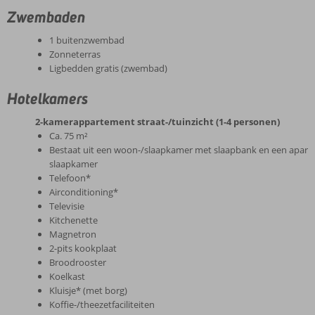
Zwembaden
1 buitenzwembad
Zonneterras
Ligbedden gratis (zwembad)
Hotelkamers
2-kamerappartement straat-/tuinzicht (1-4 personen)
Ca. 75 m²
Bestaat uit een woon-/slaapkamer met slaapbank en een apart
slaapkamer
Telefoon*
Airconditioning*
Televisie
Kitchenette
Magnetron
2-pits kookplaat
Broodrooster
Koelkast
Kluisje* (met borg)
Koffie-/theezetfaciliteiten