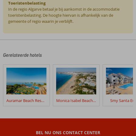
Toeristenbelasting
In de regio Algarve betaal je bij aankomst in de accommodatie
toeristenbelasting. De hoogte hiervan is afhankelijk van de
gemeente of regio waarin je verblijft.
De
beoordelingen
zijn
door
Gerelateerde hotels
onze
klanten
geschreven
na
hun
verblijf
in
Auramar Beach Resort
Monica Isabel Beach Club
Smy Santa Eul
Fly
&
Go
Ukino
Terrace
BEL NU ONS CONTACT CENTER