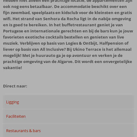
hebben niet alleen een prachtige locatie, de appartementen zijn
ook nog eens betaalbaar. De accommodatie beschikt over een
fijn zwembad, speelplaats en kidsclub voor de kleinsten en gratis
wifi. Het strand van Senhora da Rocha ligt in de nabije omgeving
en is goed te bereiken. In het buffetrestaurant geniet je van
Portugese en internationale gerechten en bij de bars kun je jouw
favorieten exotische cocktails bestellen en genieten van live
muziek. Verblijven op basis van Logies & Ontbijt, Halfpension of
liever op basis van All Inclusive? Bij Ukino Terrace is het allemaal
mogelijk! Met je huurauto ga je op avontuur en verken je de
prachtige omgeving van de Algarve. Dit wordt een onvergetelijke
vakantie!
Direct naar:
Ligging
Faciliteiten
Restaurants & bars