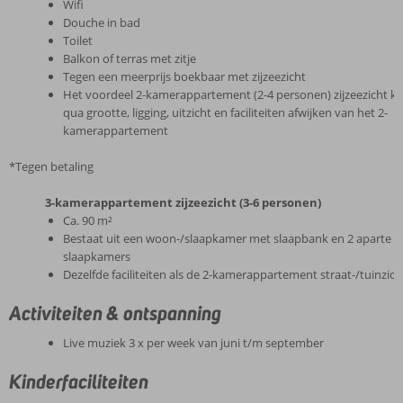
Wifi
Douche in bad
Toilet
Balkon of terras met zitje
Tegen een meerprijs boekbaar met zijzeezicht
Het voordeel 2-kamerappartement (2-4 personen) zijzeezicht k
qua grootte, ligging, uitzicht en faciliteiten afwijken van het 2-
kamerappartement
*Tegen betaling
3-kamerappartement zijzeezicht (3-6 personen)
Ca. 90 m²
Bestaat uit een woon-/slaapkamer met slaapbank en 2 aparte
slaapkamers
Dezelfde faciliteiten als de 2-kamerappartement straat-/tuinzich
Activiteiten & ontspanning
Live muziek 3 x per week van juni t/m september
Kinderfaciliteiten