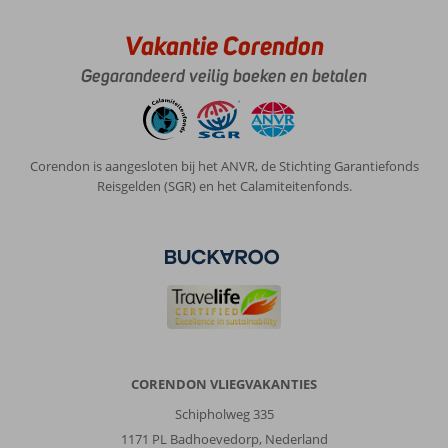
Wel
drie
Vakantie Corendon
balkons.
Gegarandeerd veilig boeken en betalen
Algemene indruk
8
Eten
8
Ligging
8
Kamers
7
Service
5
Kindvriendelijk
-
Prijs/kwaliteit
8
Wifi kwaliteit
9
Corendon is aangesloten bij het ANVR, de Stichting Garantiefonds
Reisgelden (SGR) en het Calamiteitenfonds.
Anoniem
8,0
Nederland
Met partner
,
25 maart 2026
Over
Armacao
CORENDON VLIEGVAKANTIES
de
Pera:
Schipholweg 335
Mooie
1171 PL Badhoevedorp, Nederland