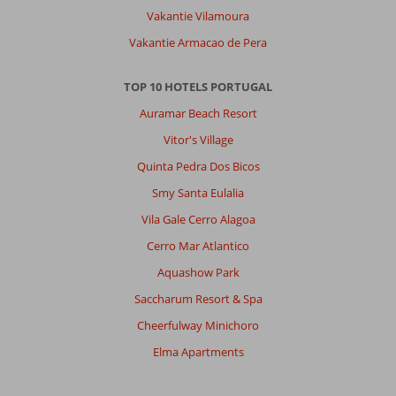
de
Vakantie Vilamoura
boulevard
naar
Vakantie Armacao de Pera
de
bedjes
TOP 10 HOTELS PORTUGAL
gelopen.
Weinig
Auramar Beach Resort
strandjes
Vitor's Village
met
bedjes.
Quinta Pedra Dos Bicos
Smy Santa Eulalia
Over
Fly
Vila Gale Cerro Alagoa
&
Cerro Mar Atlantico
Go
Ukino
Aquashow Park
Terrace:
Saccharum Resort & Spa
Mooi
gelegen
Cheerfulway Minichoro
appartement,
Elma Apartments
heel
basic
ingericht.