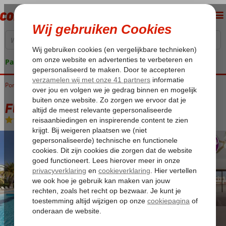
Pakketgarantie
Portugal
Home
Algarve
Armacao de Pera
Fly & Go Ukino Terrace
Fly & Go Ukino Terrace
Logies
-
Hotel