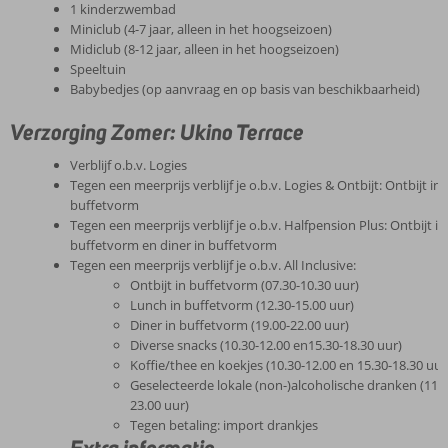
1 kinderzwembad
Miniclub (4-7 jaar, alleen in het hoogseizoen)
Midiclub (8-12 jaar, alleen in het hoogseizoen)
Speeltuin
Babybedjes (op aanvraag en op basis van beschikbaarheid)
Verzorging Zomer: Ukino Terrace
Verblijf o.b.v. Logies
Tegen een meerprijs verblijf je o.b.v. Logies & Ontbijt: Ontbijt in
buffetvorm
Tegen een meerprijs verblijf je o.b.v. Halfpension Plus: Ontbijt in
buffetvorm en diner in buffetvorm
Tegen een meerprijs verblijf je o.b.v. All Inclusive:
Ontbijt in buffetvorm (07.30-10.30 uur)
Lunch in buffetvorm (12.30-15.00 uur)
Diner in buffetvorm (19.00-22.00 uur)
Diverse snacks (10.30-12.00 en15.30-18.30 uur)
Koffie/thee en koekjes (10.30-12.00 en 15.30-18.30 uur
Geselecteerde lokale (non-)alcoholische dranken (11.0
23.00 uur)
Tegen betaling: import drankjes
Extra informatie