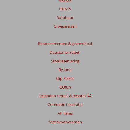
Bagage
over
Extra's
onze
beoordelingen.
Autohuur
Groepsreizen
Totale
score
Reisdocumenten & gezondheid
Gebaseerd
Duurzamer reizen
op:
14
Stoelreservering
beoordelingen
By June
Stip Reizen
Scoreverdeling
GOfun
Algemene indruk
7,9
Eten
6,6
Corendon Hotels & Resorts
Ligging
7,8
Kamers
7,6
Service
7,5
Kindvriendelijk
8,0
Corendon Inspiratie
Prijs/kwaliteit
7,9
Wifi kwaliteit
7,7
Affiliates
*Actievoorwaarden
Ervaringen
van