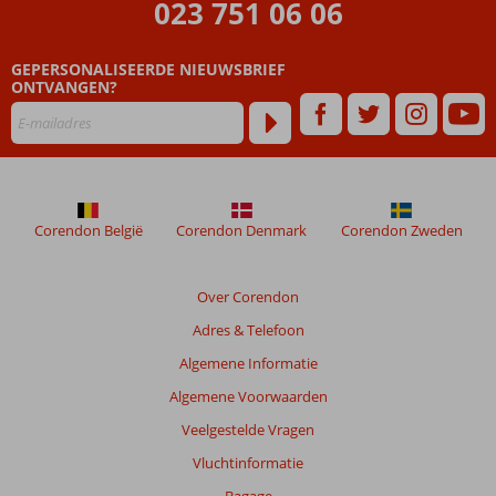
023 751 06 06
Beoordelingen
die
GEPERSONALISEERDE NIEUWSBRIEF
ouder
ONTVANGEN?
zijn
dan
48
maanden
worden
niet
meer
Corendon België
Corendon Denmark
Corendon Zweden
weergegeven
om
de
Over Corendon
relevantie
Adres & Telefoon
van
de
Algemene Informatie
getoonde
Algemene Voorwaarden
beoordelingen
te
Veelgestelde Vragen
garanderen.
Vluchtinformatie
Meer
info