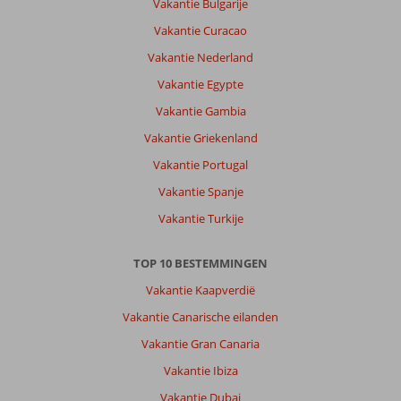
Vakantie Bulgarije
Armacao
de
Vakantie Curacao
Pera:
Vakantie Nederland
Het
Vakantie Egypte
appartement
lag
Vakantie Gambia
mooi,
Vakantie Griekenland
strand
dichtbij
Vakantie Portugal
was
Vakantie Spanje
moeilijk
te
Vakantie Turkije
bereiken,
geen
TOP 10 BESTEMMINGEN
bedjes.
We
Vakantie Kaapverdië
moesten
Vakantie Canarische eilanden
met
de
Vakantie Gran Canaria
auto
Vakantie Ibiza
naar
het
Vakantie Dubai