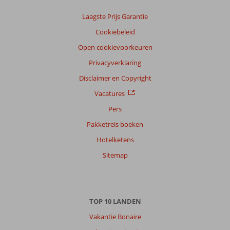
onze
klanten
Laagste Prijs Garantie
Taal
Cookiebeleid
Nederlands (NL) (11)
Open cookievoorkeuren
Filter
Privacyverklaring
reisgezelschap
Disclaimer en Copyright
Alle
Vacatures
Sorteren
op
Pers
datum (nieuw > oud)
Pakketreis boeken
Hotelketens
Cornelis
8,0
Sitemap
Nederland
Met partner
,
02 april 2026
TOP 10 LANDEN
Vakantie Bonaire
Over