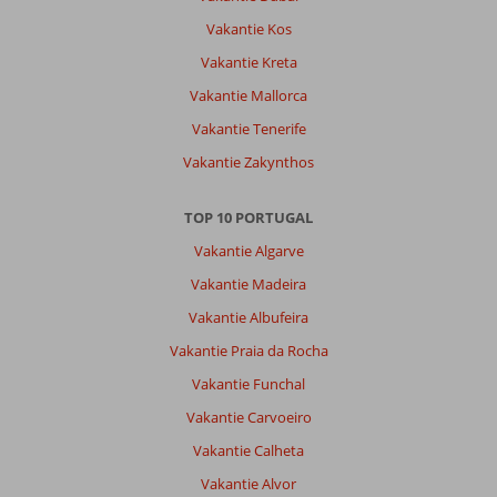
stadje,
Vakantie Kos
waar
veel
Vakantie Kreta
werkzaamheden
Vakantie Mallorca
waren.
We
Vakantie Tenerife
hebben
Vakantie Zakynthos
het
parkeerterrein
aan
TOP 10 PORTUGAL
het
Vakantie Algarve
begin
gebruikt
Vakantie Madeira
en
Vakantie Albufeira
zijn
via
Vakantie Praia da Rocha
het
Vakantie Funchal
strand,
bij
Vakantie Carvoeiro
Eb,
Vakantie Calheta
of
via
Vakantie Alvor