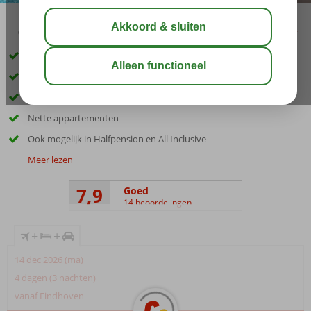
02:45
01:20
aug 32°
C
delen
bewaar
Inclusief huurauto
Nabij het strand
Rustige omgeving
Nette appartementen
Ook mogelijk in Halfpension en All Inclusive
Meer lezen
7,9
Goed
14 beoordelingen
+
+
14 dec 2026 (ma)
4 dagen (3 nachten)
vanaf Eindhoven