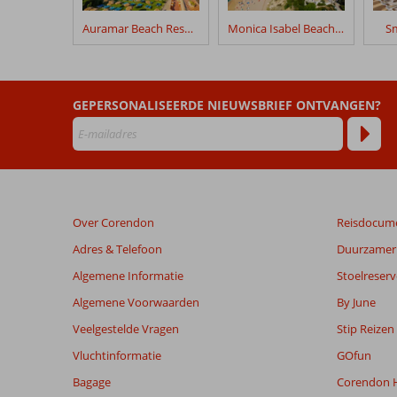
verblijf
in
Auramar Beach Resort
Monica Isabel Beach Club
Sm
Cheerfulway
Acqua
Maris
Balaia
GEPERSONALISEERDE NIEUWSBRIEF ONTVANGEN?
Beoordelingen
die
ouder
zijn
dan
Over Corendon
Reisdocum
48
maanden
Adres & Telefoon
Duurzamer 
worden
Algemene Informatie
Stoelreserv
niet
meer
Algemene Voorwaarden
By June
weergegeven
Veelgestelde Vragen
Stip Reizen
om
de
Vluchtinformatie
GOfun
relevantie
Bagage
Corendon H
van