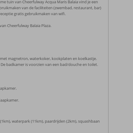
uime tuin van Cheerfulway Acqua Maris Balaia vind je een
bruikmaken van de faciliteiten (zwembad, restaurant, bar)
receptie gratis gebruikmaken van wifi.
van Cheerfulway Balaia Plaza.
tte met magnetron, waterkoker, kookplaten en koelkastje.
itje. De badkamer is voorzien van een bad/douche en toilet.
laapkamer.
slaapkamer.
f (1km), waterpark (11km), paardrijden (2km), squashbaan