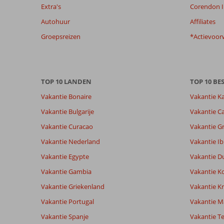
de
Extra's
Corendon I
getoonde
Autohuur
Affiliates
beoordelingen
te
Groepsreizen
*Actievoor
garanderen.
Meer
info
over
TOP 10 LANDEN
TOP 10 B
onze
beoordelingen.
Vakantie Bonaire
Vakantie K
Vakantie Bulgarije
Vakantie Ca
Vakantie Curacao
Vakantie G
Vakantie Nederland
Vakantie Ib
Vakantie Egypte
Vakantie D
Vakantie Gambia
Vakantie K
Vakantie Griekenland
Vakantie Kr
Vakantie Portugal
Vakantie M
Vakantie Spanje
Vakantie Te