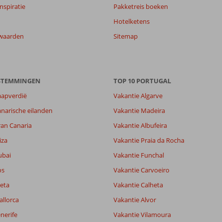
nspiratie
Pakketreis boeken
Hotelketens
waarden
Sitemap
ESTEMMINGEN
TOP 10 PORTUGAL
aapverdië
Vakantie Algarve
narische eilanden
Vakantie Madeira
ran Canaria
Vakantie Albufeira
iza
Vakantie Praia da Rocha
ubai
Vakantie Funchal
os
Vakantie Carvoeiro
eta
Vakantie Calheta
allorca
Vakantie Alvor
nerife
Vakantie Vilamoura