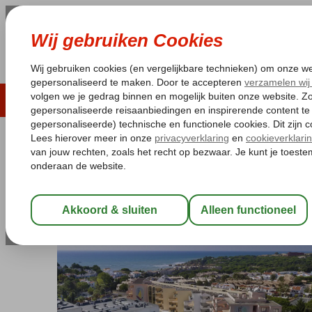
LAST MINUTE
ZOMER 2026
ZONVAKA
Pakketgarantie
Laagsteprijsgarantie*
Gratis
Portugal
Home
Algarve
Albufeira
Cheerfulway Acqua Maris Balai
Cheerfulway Acqua Maris Balaia
Logies
-
Appartement