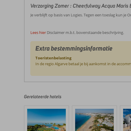
Verzorging Zomer : Cheerfulway Acqua Maris 
Je verblijft op basis van Logies. Tegen een toeslag kun je O
Lees hier
Disclaimer m.b.t. bovenstaande beschrijving.
Extra bestemmingsinformatie
Toeristenbelasting
In de regio Algarve betaal je bij aankomst in de accomm
De
beoordelingen
zijn
door
Gerelateerde hotels
onze
klanten
geschreven
na
hun