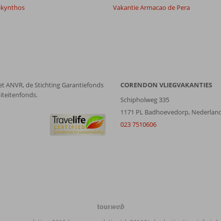
akynthos
Vakantie Armacao de Pera
et ANVR, de Stichting Garantiefonds
CORENDON VLIEGVAKANTIES
iteitenfonds.
Schipholweg 335
1171 PL Badhoevedorp, Nederlan
023 7510606
TourWeb
©