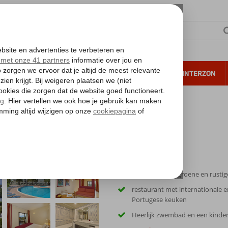
NTIE
VERRE REIZEN
ALL INCLUSIVE
WINTERZON
 annuleren*
a
Gelegen in een groene en rusti
restaurant met internationale e
Portugese keuken
Heerlijk zwembad en een kinde