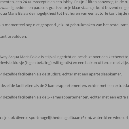
enten, een 24-uursreceptie en een lobby. Er zijn 2 liften aanwezig. In de r
aar ligbedden en parasols gratis voor je klaar staan. Je kunt bovendien ge
ua Maris Balaia de mogelijkheid tot het huren van een auto. Je kunt bij de 
a is momenteel nog niet geopend. Je kunt gebruikmaken van het restaurant 
tant te voldoen.
fulway Acqua Maris Balaia is stijlvol ingericht en beschikt over een kitchene
elevisie, kluisje (tegen betaling), wifi (gratis) en een balkon of terras met z
ezelfde faciliteiten als de studio’s, echter met een aparte slaapkamer.
ezelfde faciliteiten als de 2-kamerappartementen, echter met een extra s
dezelfde faciliteiten als de 3-kamerappartementen, echter met een extra 
 zijn ook diverse sportmogelijkheden: golfbaan (6km), waterski en windsur