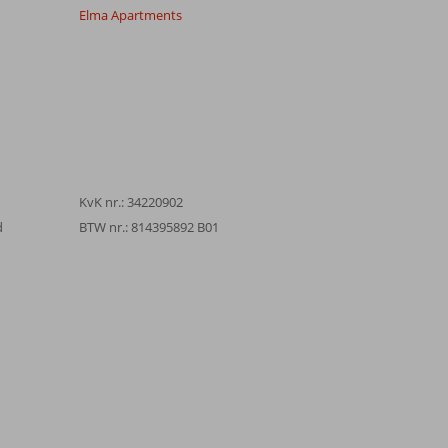
Elma Apartments
KvK nr.: 34220902
d
BTW nr.: 814395892 B01