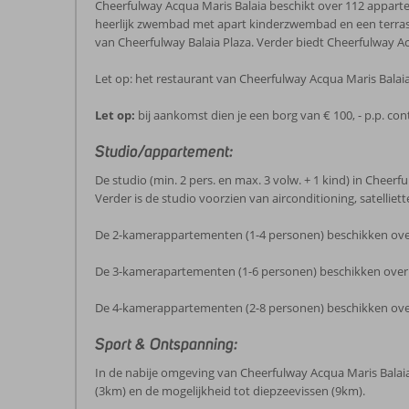
Cheerfulway Acqua Maris Balaia beschikt over 112 appartem
heerlijk zwembad met apart kinderzwembad en een terras w
van Cheerfulway Balaia Plaza. Verder biedt Cheerfulway Acq
Let op: het restaurant van Cheerfulway Acqua Maris Balai
Let op:
bij aankomst dien je een borg van € 100, - p.p. con
Studio/appartement:
De studio (min. 2 pers. en max. 3 volw. + 1 kind) in Cheer
Verder is de studio voorzien van airconditioning, satelliett
De 2-kamerappartementen (1-4 personen) beschikken over d
De 3-kamerapartementen (1-6 personen) beschikken over d
De 4-kamerappartementen (2-8 personen) beschikken over 
Sport & Ontspanning:
In de nabije omgeving van Cheerfulway Acqua Maris Balaia
(3km) en de mogelijkheid tot diepzeevissen (9km).