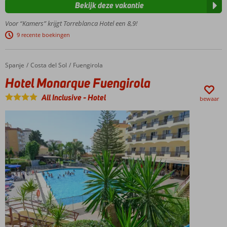
Treinstation
Bekijk deze vakantie
om de hoek
Voor “Kamers” krijgt Torreblanca Hotel een 8,9!
Snel in
Torremolinos
9 recente boekingen
of Malaga
Heerlijke
Spanje
Hotel Monarque Fuengirola
Home
Costa del Sol
Fuengirola
tuin met 2
zwembaden
Hotel Monarque Fuengirola
All
All Inclusive
-
Hotel
bewaar
inclusive
genieten!