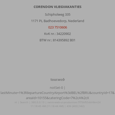
CORENDON VLIEGVAKANTIES
Schipholweg 335
1171 PL Badhoevedorp, Nederland
023 7510606
KvK nr.: 34220902
BTW nr.: 814395892 B01
TourWeb
©
notSet-0
|
NetMatch
lastMinute=1%3fdepartureCountryAirport%3dBEL%2fBRU&countryId=17&
areaId=10155&cateringCode=7%2cA%2cX
nl | Search | 380.0.0.13 | netm-web-ui-production-7f756f55dd-8km24
11:18:45 AM (11:18:44 AM) | 436 (400|342)