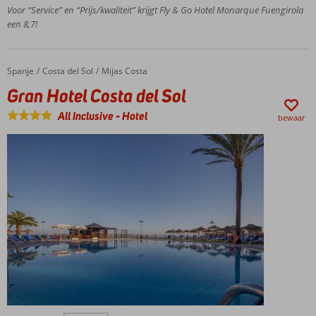
Voor “Service” en “Prijs/kwaliteit” krijgt Fly & Go Hotel Monarque Fuengirola
wandelen
een 8,7!
over de
boulevard
Spa
Center
Spanje
Gran Hotel Costa del Sol
Home
Costa del Sol
Mijas Costa
met
Gran Hotel Costa del Sol
o.a.
een
All Inclusive
-
Hotel
bewaar
sauna
en
Turks
bad
Fuengirola
makkelijk
te
bereiken
met de
bus
Zelfde
management
als het
Direct