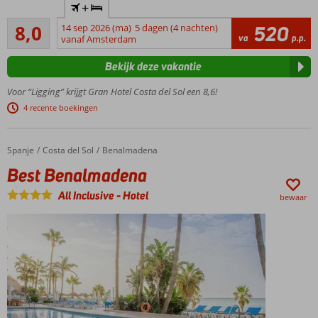
populaire
+
aan het
Hotel
Zeer goed
strand
8,0
14 sep 2026 (ma)
5 dagen (4 nachten)
520
Torreblanca
265
va
p.p.
gelegen
vanaf Amsterdam
beoordelingen
Vlak bij
Bekijk deze vakantie
centrum
La Cala
Voor “Ligging” krijgt Gran Hotel Costa del Sol een 8,6!
de Mijas
4 recente boekingen
Perfecte
uitvalsbasis
voor
Spanje
Best Benalmadena
Home
Costa del Sol
Benalmadena
bezoek
Best Benalmadena
Marbella
en Ronda
All Inclusive
-
Hotel
bewaar
Levendige
Fuengirola
goed
bereikbaar
All
Inclusive
tegen
een