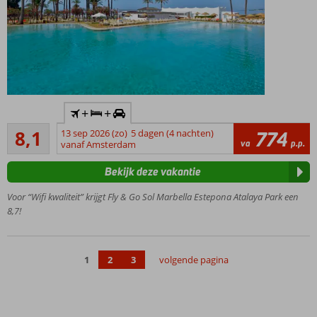
Inclusief
+
+
huurauto
Zeer goed
8,1
13 sep 2026 (zo)
5 dagen (4 nachten)
774
Direct
33
va
p.p.
vanaf Amsterdam
aan
beoordelingen
het
Bekijk deze vakantie
strand!
Uitgebreide
Voor “Wifi kwaliteit” krijgt Fly & Go Sol Marbella Estepona Atalaya Park een
faciliteiten
8,7!
voor jong
en oud
Gelegen
1
2
3
volgende pagina
tussen
Estepona
en
Marbella