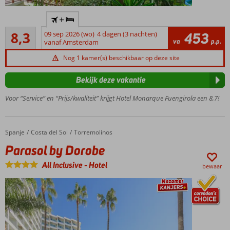
Op
+
loopafstand
Zeer goed
van het
8,3
09 sep 2026 (wo)
4 dagen (3 nachten)
453
34
va
p.p.
strand
vanaf Amsterdam
beoordelingen
In de
Nog 1 kamer(s) beschikbaar op deze site
avond
wandelen
Bekijk deze vakantie
over de
boulevard
Voor “Service” en “Prijs/kwaliteit” krijgt Hotel Monarque Fuengirola een 8,7!
Spa
Center
met
Spanje
Parasol by Dorobe
Home
Costa del Sol
Torremolinos
o.a.
Parasol by Dorobe
een
sauna
All Inclusive
-
Hotel
bewaar
en
Turks
bad
Fuengirola
makkelijk
te