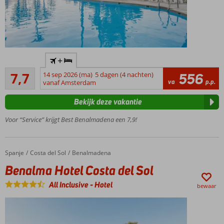
kleine
meerprijs
Accommodatie met een
+
GSTC erkend
Goed
duurzaamheidscertificaat
7,7
14 sep 2026 (ma)
5 dagen (4 nachten)
556
28
va
p.p.
vanaf Amsterdam
Vlak bij het
beoordelingen
Torrequebrada
Bekijk deze vakantie
strand
Op ca. 3 km
Voor “Service” krijgt Best Benalmadena een 7,9!
van
Benalmadena
Kamers
Spanje
Benalma Hotel Costa del Sol
Home
Costa del Sol
Benalmadena
met
Benalma Hotel Costa del Sol
uitzicht
op zee
All Inclusive
-
Hotel
bewaar
Leuke
animatie
voor
jong en