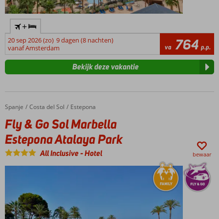
+
20 sep 2026 (zo)
9 dagen (8 nachten)
764
va
p.p.
vanaf Amsterdam
Bekijk deze vakantie
Spanje
Fly & Go Sol Marbella Estepona Atalaya Park
Home
Costa del Sol
Estepona
Fly & Go Sol Marbella
Estepona Atalaya Park
All Inclusive
-
Hotel
bewaar