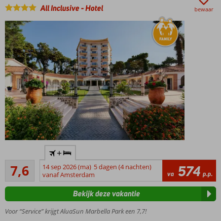
All Inclusive
-
Hotel
bewaar
Heerlijk
smullen in
Beach Club
Poseidon of à-
la-
carterestaurant
Chang Tai
Volop
genieten met
sport-,
animatie- en
spafaciliteiten
Ideaal
+
hotel
Goed
voor
7,6
14 sep 2026 (ma)
5 dagen (4 nachten)
574
45
va
p.p.
het
vanaf Amsterdam
beoordelingen
hele
Bekijk deze vakantie
gezin
Zwembad
Voor “Service” krijgt AluaSun Marbella Park een 7,7!
met