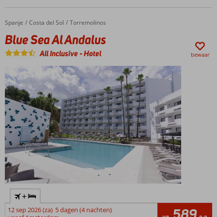
glijbanen
Comfortabele,
Spanje
Blue Sea Al Andalus
Home
Costa del Sol
Torremolinos
ruime kamers
Blue Sea Al Andalus
Volpension
of All
All Inclusive
-
Hotel
bewaar
Inclusive
ook
mogelijk
+
12 sep 2026 (za)
5 dagen (4 nachten)
589
va
p.p.