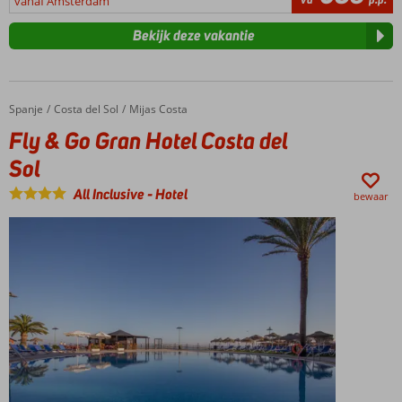
vanaf Amsterdam
Bekijk deze vakantie
Spanje
Fly & Go Gran Hotel Costa del Sol
Home
Costa del Sol
Mijas Costa
Fly & Go Gran Hotel Costa del
Sol
All Inclusive
-
Hotel
bewaar