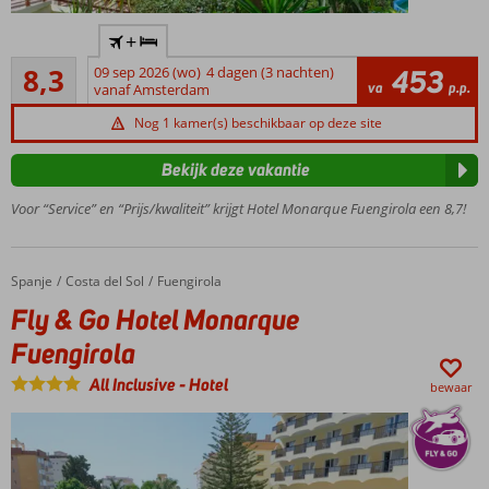
Op
+
loopafstand
Zeer goed
van het
8,3
09 sep 2026 (wo)
4 dagen (3 nachten)
453
34
va
p.p.
strand
vanaf Amsterdam
beoordelingen
In de
Nog 1 kamer(s) beschikbaar op deze site
avond
wandelen
Bekijk deze vakantie
over de
boulevard
Voor “Service” en “Prijs/kwaliteit” krijgt Hotel Monarque Fuengirola een 8,7!
Spa
Center
met
Spanje
Fly & Go Hotel Monarque Fuengirola
Home
Costa del Sol
Fuengirola
o.a.
Fly & Go Hotel Monarque
een
sauna
Fuengirola
en
All Inclusive
-
Hotel
Turks
bewaar
bad
Fuengirola
makkelijk
te