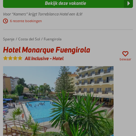
Treinstation
Bekijk deze vakantie
om de hoek
Voor “Kamers” krijgt Torreblanca Hotel een 8,9!
Snel in
Torremolinos
6 recente boekingen
of Malaga
Heerlijke
Spanje
Hotel Monarque Fuengirola
Home
Costa del Sol
Fuengirola
tuin met 2
zwembaden
Hotel Monarque Fuengirola
All
All Inclusive
-
Hotel
bewaar
inclusive
genieten!