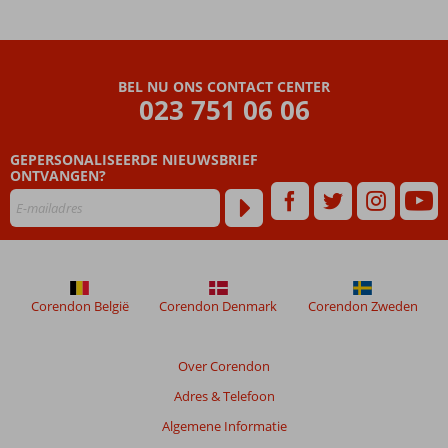
met
o.a.
een
sauna
BEL NU ONS CONTACT CENTER
en
023 751 06 06
Turks
bad
Fuengirola
GEPERSONALISEERDE NIEUWSBRIEF
makkelijk
ONTVANGEN?
te
bereiken
met de
bus
Zelfde
management
Corendon België
Corendon Denmark
Corendon Zweden
als het
populaire
Hotel
Over Corendon
Torreblanca
Adres & Telefoon
Algemene Informatie