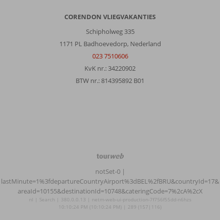
CORENDON VLIEGVAKANTIES
Schipholweg 335
1171 PL Badhoevedorp, Nederland
023 7510606
KvK nr.: 34220902
BTW nr.: 814395892 B01
TourWeb
©
notSet-0
|
NetMatch
lastMinute=1%3fdepartureCountryAirport%3dBEL%2fBRU&countryId=17&
areaId=10155&destinationId=10748&cateringCode=7%2cA%2cX
nl | Search | 380.0.0.13 | netm-web-ui-production-7f756f55dd-n6hzs
10:10:24 PM (10:10:24 PM) | 289 (157|116)