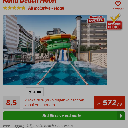
tuin met 2
zwembaden
All Inclusive
-
Hotel
bewaar
All
inclusive
genieten!
Modern
+
familiehotel
Aanrader
met
8,5
23 okt 2026 (vr)
5 dagen (4 nachten)
572
283
va
p.p.
privéstrand,
vanaf Amsterdam
beoordelingen
nette
Bekijk deze vakantie
kamers en
zwembad
Voor “Ligging” krijgt Kaila Beach Hotel een 8,9!
met