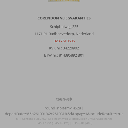
CORENDON VLIEGVAKANTIES
Schipholweg 335
1171 PL Badhoevedorp, Nederland
023 7510606
KvK nr.: 34220902
BTW nr.: 814395892 B01
TourWeb
©
roundTripItem-14528
|
NetMatch
departDate=%5b261001%2c261031%5d&ppag=1&includeResults=true
nl | Content | 380.0.0.13 | netm-web-ui-production-7f756f55dd-n6hzs
3:45:17 PM (3:45:16 PM) | 635 (601|489)