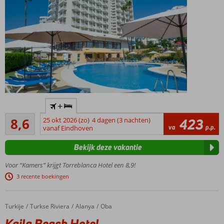
kleine
meerprijs)
halfpension
ook
mogelijk
Op
+
loopafstand
Aanrader
van het
8,6
25 okt 2026 (zo)
4 dagen (3 nachten)
423
970
va
p.p.
strand en
vanaf Eindhoven
beoordelingen
de
Bekijk deze vakantie
boulevard
Treinstation
Voor “Kamers” krijgt Torreblanca Hotel een 8,9!
om de hoek
3 recente boekingen
Snel in
Torremolinos
of Malaga
Turkije
Kaila Beach Hotel
Home
Turkse Riviera
Alanya
Oba
Heerlijke
Kaila Beach Hotel