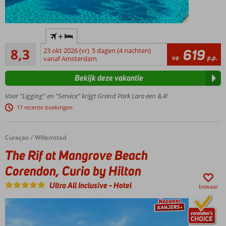
Hét
+
familiehotel
Zeer goed
in Lara
8,3
23 okt 2026 (vr)
5 dagen (4 nachten)
619
1723
va
p.p.
voor de
vanaf Amsterdam
beoordelingen
beste prijs
Bekijk deze vakantie
Fantastisch
zandstrand
Voor “Ligging” en “Service” krijgt Grand Park Lara een 8,4!
met
17 recente boekingen
privégedeelte
Ruime
familiekamers
Curaçao
The Rif at Mangrove Beach Corendon, Curio by Hilton
Home
Willemstad
(6 pers.) met
The Rif at Mangrove Beach
2
slaapkamers
Corendon, Curio by Hilton
Spetterpret
Ultra All Inclusive
-
Hotel
met 4
bewaar
waterglijbanen
Incl.
bitterballen