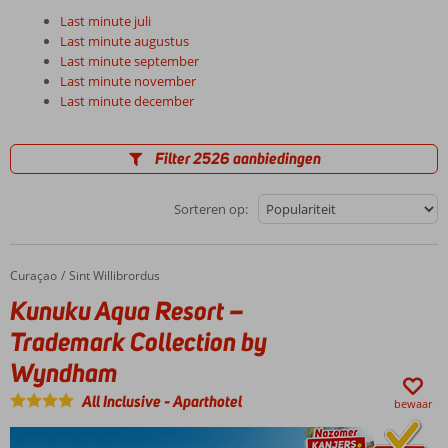
Last minute juli
Last minute augustus
Last minute september
Last minute november
Last minute december
Filter 2526 aanbiedingen
Sorteren op:
Curaçao
Kunuku Aqua Resort – Trademark Collection by Wyndham
Home
Sint Willibrordus
Kunuku Aqua Resort –
Trademark Collection by
Wyndham
All Inclusive
-
Aparthotel
bewaar