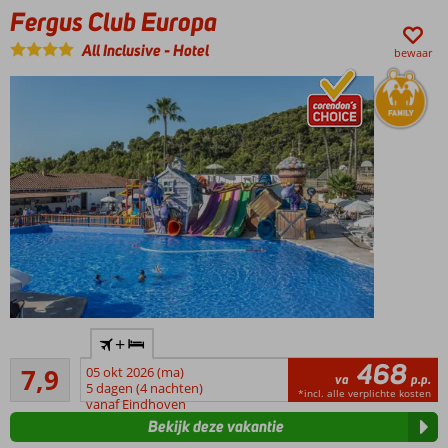
Fergus Club Europa
strand?
Pak de
All Inclusive
-
Hotel
bewaar
gratis
shuttle
Ruim
+
opgezet
468
Goed
familieresort
7,9
05 okt 2026 (ma)
va
p.p.
839
met volop
5 dagen (4 nachten)
*incl. alle verplichte kosten
beoordelingen
vanaf Eindhoven
faciliteiten
Bekijk deze vakantie
Spetterende