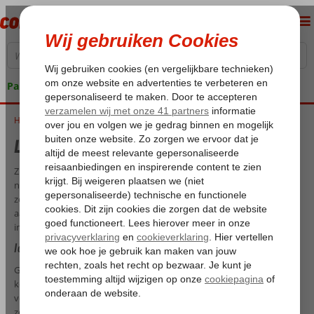
Pakketgarantie
Home
Last minute oktober 2026
Last minute oktober 2026
Zin om een keertje dat gure herfstweer over te slaan? Of verlang je
nog hevig terug naar je vorige vakantie? Boek dan een reisje naar de
zon. Corendon heeft altijd wel een geschikte bestemming in de
aanbieding, speciaal voor jou. Wil je weten wat de ideale last minute
in oktober is? Wij zochten het voor je uit.
Ideale last minutes in oktober 2026
Geen herfstweer voor jou deze maand? Bij Corendon is er genoeg
keuze om het oer-Hollandse weer te ontvluchten. Kies bijvoorbeeld
voor het altijd zonnige Gambia. Het Afrikaanse land ligt op een kleine
zes uur vliegen, waardoor het de ideale bestemming is voor mensen