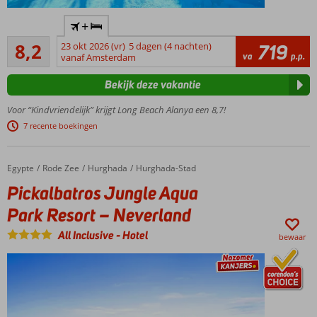
Fantastisch
+
en levendig
Zeer goed
familiehotel
8,2
23 okt 2026 (vr)
5 dagen (4 nachten)
719
644
va
p.p.
vanaf Amsterdam
Met
beoordelingen
privézandstrand
Bekijk deze vakantie
en pier
Luxe
Voor “Kindvriendelijk” krijgt Long Beach Alanya een 8,7!
kamers,
7 recente boekingen
villa's,
suites
en
Egypte
Pickalbatros Jungle Aqua Park Resort – Neverland
Home
Rode Zee
Hurghada
Hurghada-Stad
chalets
Pickalbatros Jungle Aqua
Kermis met
Park Resort – Neverland
reuzenrad
en
All Inclusive
-
Hotel
botsauto's?
bewaar
Check!
Uitgebreid
Ultra All
Inclusive
genieten