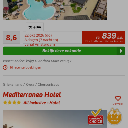
Direct
+
aan het
839
Aanrader
strand
8,6
22 okt 2026 (do)
va
p.p.
671
met
8 dagen (7 nachten)
*incl. alle verplichte kosten
beoordelingen
vanaf Amsterdam
prachtig
Bekijk deze vakantie
uitzicht
over
Voor “Service” krijgt D'Andrea Mare een 8,7!
zee
16 recente boekingen
Nabij
Rhodos-
Stad
Griekenland
Mediterraneo Hotel
Home
Kreta
Chersonissos
Perfect voor
Mediterraneo Hotel
zonliefhebbers
én
All Inclusive
-
Hotel
bewaar
watersporters
Compact All
Inclusive hotel met
uitgebreid