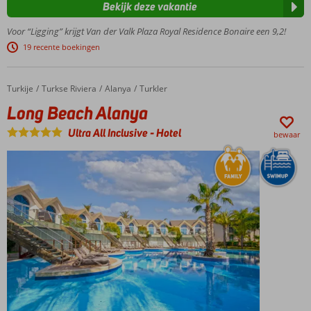
Bekijk deze vakantie
(Eighteen
Palm)
Voor “Ligging” krijgt Van der Valk Plaza Royal Residence Bonaire een 9,2!
Privéstrand
19 recente boekingen
met
azuurblauwe
zee
Turkije
Long Beach Alanya
Home
Turkse Riviera
Alanya
Turkler
Exclusieve 2- en 3-
Long Beach Alanya
kamerappartementen
op villa-eiland!
Ultra All Inclusive
-
Hotel
bewaar
Vernieuwd
zwembad
met
prachtig
uitzicht
Duiken &
snorkelen
tussen de
koraalriffen