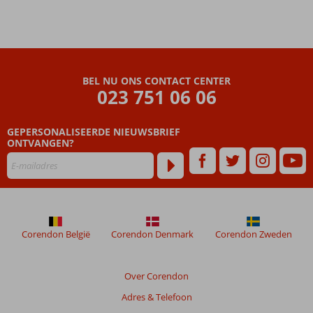
met 2
glijbanen
en kids
zone
Comfortabele
BEL NU ONS CONTACT CENTER
(familie)kamers
023 751 06 06
GEPERSONALISEERDE NIEUWSBRIEF
ONTVANGEN?
Corendon België
Corendon Denmark
Corendon Zweden
Over Corendon
Adres & Telefoon