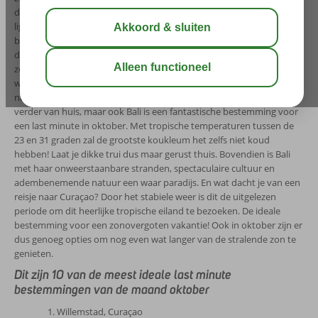
die eens buiten de grens van Europa willen reizen. De temperaturen
liggen gedurende het hele jaar rond de 28 graden. De perfecte
bestemming om de gure herfstweer over te slaan, zeker op één van
de kilometerslange zandstranden. Ook de Canarische Eilanden zijn
zeker de moeite waard voor een last minute in oktober. Het mooie
weer is het grootste pluspunt van deze eilanden, want je kunt er
namelijk het hele jaar door genieten van lenteachtig weer. Iets
verder van huis, maar ook Bali is een fantastische bestemming voor
een last minute in oktober. Met tropische temperaturen tussen de
23 en 31 graden zal de grootste koukleum het zelfs niet koud
hebben! Laat je dikke trui dus maar gerust thuis. Bovendien is Bali
met haar onweerstaanbare stranden, spectaculaire cultuur en
adembenemende natuur een waar paradijs. En wat dacht je van een
reisje naar Curaçao? Door het stabiele weer is dit de uitgelezen
periode om dit heerlijke tropische eiland te bezoeken. De ideale
bestemming voor een zonovergoten vakantie! Ook in oktober zijn er
dus genoeg opties om nog even wat langer van de stralende zon te
genieten.
Dit zijn 10 van de meest ideale last minute
bestemmingen van de maand oktober
Willemstad, Curaçao