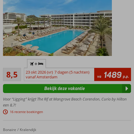
en
kroketten!
Exclusief
+
Corendon
Aanrader
resort
8,5
23 okt 2026 (vr)
7 dagen (5 nachten)
1489
796
va
p.p.
met
vanaf Amsterdam
beoordelingen
uitgebreid
Bekijk deze vakantie
Ultra All
Inclusive
Voor “Ligging” krijgt The Rif at Mangrove Beach Corendon, Curio by Hilton
concept
een 8,7!
Eigen privé
16 recente boekingen
zandstrand
en dicht bij
Willemstad
Bonaire
Van der Valk Plaza Royal Residence Bonaire
Home
Kralendijk
Gratis