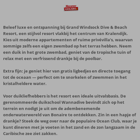
Beleef luxe en ontspanning bij Grand Windsock Dive & Beach
Resort, een stijlvol resort vlakbij het centrum van Kralendijk.
Kies uit moderne appartementen of ruime privévilla’s, waarvan
sommige zelfs een eigen zwembad op het terras hebben. Neem
een duik in het grote zwembad, geniet van de tropische tuin of
relax met een verfrissend drankje bij de poolbar.
Extra fijn: je geniet hier van gratis ligbedjes en directe toegang
tot de oceaan — perfect om te snorkelen of zwemmen in het
kristalheldere water.
Voor duikliefhebbers is het resort een ideale uitvalsbasis. De
gerenommeerde duikschool Wannadive bevindt zich op het
terrein en nodigt je uit om de adembenemende
onderwaterwereld van Bonaire te ontdekken. Zin in een hapje of
drankje? Steek de weg over naar de populaire Ocean Club, waar je
kunt dineren met je voeten in het zand en de zon langzaam in de
Caribische zee ziet zakken.