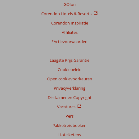
GOfun
Scoreverdeling
Corendon Hotels & Resorts
Algemene indruk
8,9
Eten
8,0
Ligging
8,6
Kamers
8,9
Corendon Inspiratie
Service
8,9
Kindvriendelijk
7,3
Affiliates
Prijs/kwaliteit
8,4
Wifi kwaliteit
7,7
*Actievoorwaarden
Ervaringen
van
onze
Laagste Prijs Garantie
klanten
Cookiebeleid
Taal
Open cookievoorkeuren
Nederlands (NL) (43)
Privacyverklaring
Filter
reisgezelschap
Disclaimer en Copyright
Alle
Vacatures
Sorteren
Pers
op
Pakketreis boeken
datum (nieuw > oud)
Hotelketens