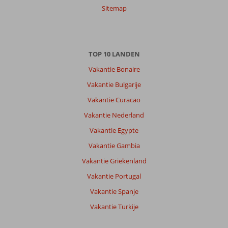
Sitemap
Irma
8,0
Nederland
Met partner
,
TOP 10 LANDEN
28 juni 2026
Vakantie Bonaire
Vakantie Bulgarije
Strand
en
Vakantie Curacao
Kralendijk
Vakantie Nederland
opkorte
afstand
Vakantie Egypte
Heerlijke
Vakantie Gambia
strand
vakantie
Vakantie Griekenland
Vakantie Portugal
Over
Grand
Vakantie Spanje
Windsock
Vakantie Turkije
Dive
&