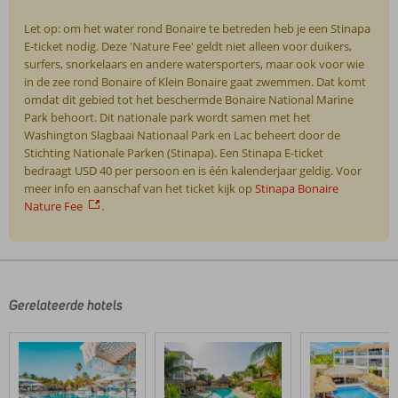
Let op: om het water rond Bonaire te betreden heb je een Stinapa
E-ticket nodig. Deze 'Nature Fee' geldt niet alleen voor duikers,
surfers, snorkelaars en andere watersporters, maar ook voor wie
in de zee rond Bonaire of Klein Bonaire gaat zwemmen. Dat komt
omdat dit gebied tot het beschermde Bonaire National Marine
Park behoort. Dit nationale park wordt samen met het
Washington Slagbaai Nationaal Park en Lac beheert door de
Stichting Nationale Parken (Stinapa). Een Stinapa E-ticket
bedraagt USD 40 per persoon en is één kalenderjaar geldig. Voor
meer info en aanschaf van het ticket kijk op
Stinapa Bonaire
Nature Fee
.
De
beoordelingen
zijn
door
Gerelateerde hotels
onze
klanten
geschreven
na
hun