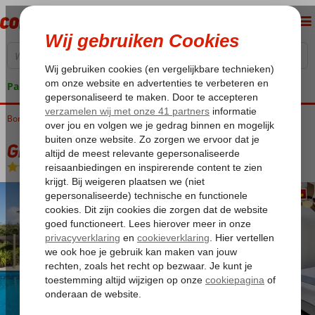
Pakketgarantie
Bonaire
Home
Kralendijk
Grand Windsock Dive & Beach Resort
Grand Windsock Dive & Beach Resort
Logies
-
Aparthotel