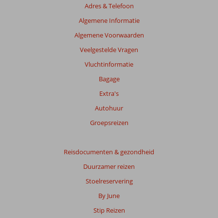
Adres & Telefoon
relevantie
van
Algemene Informatie
de
Algemene Voorwaarden
getoonde
beoordelingen
Veelgestelde Vragen
te
Vluchtinformatie
garanderen.
Meer
Bagage
info
Extra's
over
onze
Autohuur
beoordelingen.
Groepsreizen
Totale
score
Reisdocumenten & gezondheid
Duurzamer reizen
Gebaseerd
op:
Stoelreservering
45
By June
beoordelingen
Stip Reizen