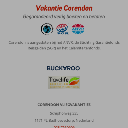
om
Vakantie Corendon
te
winkelen
Gegarandeerd veilig boeken en betalen
en
gezellige
restaurants.
Over
Corendon is aangesloten bij het ANVR, de Stichting Garantiefonds
Grand
Reisgelden (SGR) en het Calamiteitenfonds.
Windsock
Dive
&
Beach
Resort:
Rustig
park.
Vriendelijk
personeel.
CORENDON VLIEGVAKANTIES
Het
is
Schipholweg 335
een
1171 PL Badhoevedorp, Nederland
netjes
023 7510606