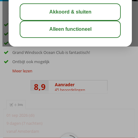
10:00
aug 31°
C
delen
bewaar
Perfect voor liefhebbers van duiken en snorkelen
Vlak bij het strand Bachelor Beach
Luxe appartementen, penthouses en villa's met privé zwembad
Grand Windsock Ocean Club is fantastisch!
Ontbijt ook mogelijk
Meer lezen
8,9
Aanrader
45 beoordelingen
+
01 sep 2026 (di)
9 dagen (7 nachten)
vanaf Amsterdam