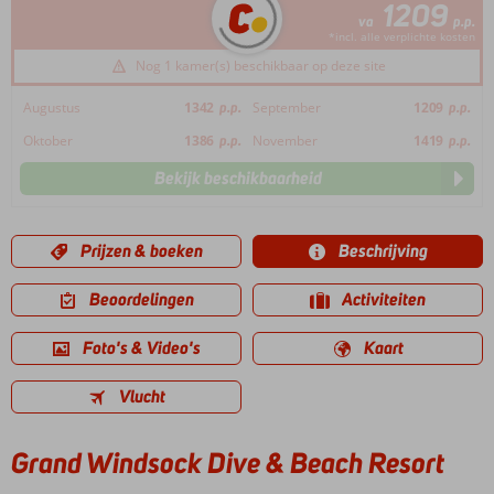
1209
va
p.p.
*incl. alle verplichte kosten
Nog 1 kamer(s) beschikbaar op deze site
Augustus
1342
p.p.
September
1209
p.p.
Oktober
1386
p.p.
November
1419
p.p.
Bekijk beschikbaarheid
Prijzen & boeken
Beschrijving
Beoordelingen
Activiteiten
Foto's & Video's
Kaart
Vlucht
Grand Windsock Dive & Beach Resort