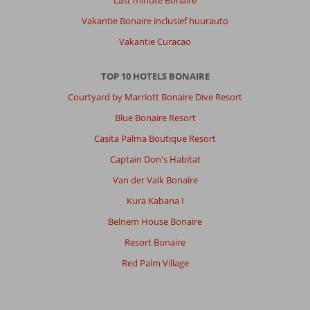
Last minute Bonaire
Anoniem
8,0
Nederland
Vakantie Bonaire inclusief huurauto
Met partner
,
Vakantie Curacao
17 maart 2026
TOP 10 HOTELS BONAIRE
Het
Courtyard by Marriott Bonaire Dive Resort
eiland
Blue Bonaire Resort
straalt
rust
Casita Palma Boutique Resort
uit.
Captain Don's Habitat
Leuk
om
Van der Valk Bonaire
op
Kura Kabana I
het
eiland
Belnem House Bonaire
rond
Resort Bonaire
te
toeren.
Red Palm Village
Kralendijk
is
leuk