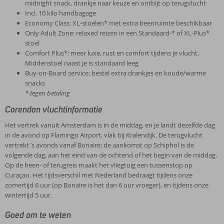
midnight snack, drankje naar keuze en ontbijt op terugvlucht
Incl. 10 kilo handbagage
Economy Class: XL-stoelen* met extra beenruimte beschikbaar
Only Adult Zone: relaxed reizen in een Standaard-* of XL-Plus*
stoel
Comfort Plus*: meer luxe, rust en comfort tijdens je vlucht.
Middenstoel naast je is standaard leeg
Buy-on-Board service: bestel extra drankjes en koude/warme
snacks
* tegen betaling
Corendon vluchtinformatie
Het vertrek vanuit Amsterdam is in de middag, en je landt dezelfde dag
in de avond op Flamingo Airport, vlak bij Kralendijk. De terugvlucht
vertrekt ’s avonds vanaf Bonaire; de aankomst op Schiphol is de
volgende dag, aan het eind van de ochtend of het begin van de middag.
Op de heen- of terugreis maakt het vliegtuig een tussenstop op
Curaçao. Het tijdsverschil met Nederland bedraagt tijdens onze
zomertijd 6 uur (op Bonaire is het dan 6 uur vroeger), en tijdens onze
wintertijd 5 uur.
Goed om te weten