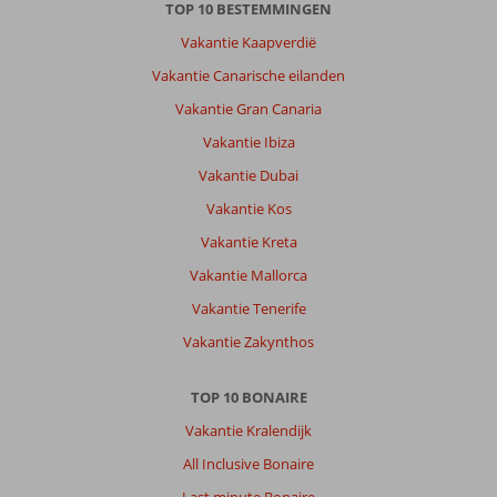
Beach
TOP 10 BESTEMMINGEN
Resort:
Vakantie Kaapverdië
Grandwindsock
Vakantie Canarische eilanden
heerlijke
grote
Vakantie Gran Canaria
appartement
Vakantie Ibiza
gehad
Ruim
Vakantie Dubai
en
Vakantie Kos
schoon
en
Vakantie Kreta
van
Vakantie Mallorca
alle
genaken
Vakantie Tenerife
voorzien
Vakantie Zakynthos
Algemene indruk
8
Eten
8
Ligging
9
Kamers
9
TOP 10 BONAIRE
Service
9
Kindvriendelijk
-
Vakantie Kralendijk
Prijs/kwaliteit
8
Wifi kwaliteit
6
All Inclusive Bonaire