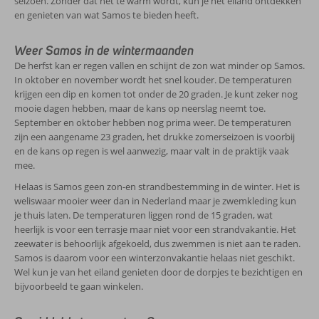
seizoen. Zonder dat het te warm wordt, kun je het eiland ontdekken
en genieten van wat Samos te bieden heeft.
Weer Samos in de wintermaanden
De herfst kan er regen vallen en schijnt de zon wat minder op Samos.
In oktober en november wordt het snel kouder. De temperaturen
krijgen een dip en komen tot onder de 20 graden. Je kunt zeker nog
mooie dagen hebben, maar de kans op neerslag neemt toe.
September en oktober hebben nog prima weer. De temperaturen
zijn een aangename 23 graden, het drukke zomerseizoen is voorbij
en de kans op regen is wel aanwezig, maar valt in de praktijk vaak
mee.
Helaas is Samos geen zon-en strandbestemming in de winter. Het is
weliswaar mooier weer dan in Nederland maar je zwemkleding kun
je thuis laten. De temperaturen liggen rond de 15 graden, wat
heerlijk is voor een terrasje maar niet voor een strandvakantie. Het
zeewater is behoorlijk afgekoeld, dus zwemmen is niet aan te raden.
Samos is daarom voor een winterzonvakantie helaas niet geschikt.
Wel kun je van het eiland genieten door de dorpjes te bezichtigen en
bijvoorbeeld te gaan winkelen.