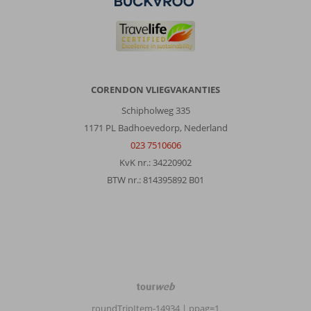
CORENDON VLIEGVAKANTIES
Schipholweg 335
1171 PL Badhoevedorp, Nederland
023 7510606
KvK nr.: 34220902
BTW nr.: 814395892 B01
TourWeb
©
roundTripItem-14934
| ppag=1