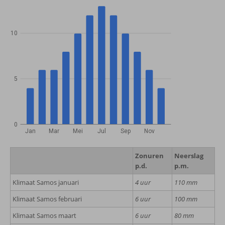
10
5
0
Jan
Mar
Mei
Jul
Sep
Nov
Zonuren
Neerslag
p.d.
p.m.
Klimaat Samos januari
4 uur
110 mm
Klimaat Samos februari
6 uur
100 mm
Klimaat Samos maart
6 uur
80 mm