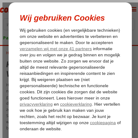
Pakketgarantie
Home
Klimaat en temperatuur op Samos - Wat is het weer op Samos?
Klimaat en temperatuur op Samos -
Wat is het weer op Samos?
Heb je besloten om op vakantie te gaan naar Samos? Dan wil je
natuurlijk verzekerd zijn van mooi weer. In de onderstaande
grafieken zie je alle informatie over dit Griekse eiland. Bijvoorbeeld
de gemiddelde temperatuur, het aantal zonuren, de gemiddelde
zeetemperatuur en eventuele neerslag. Heb je een last minute naar
Samos geboekt? Kijk dan onder het kopje ‘actuele
weersverwachting’. Daar zie je hoe het weer op dit moment op je
bestemming is.