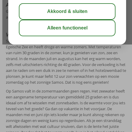
Actuele weersverwachting Samos
Ga je binnenkort op vakantie naar Samos? Check dan hieronder het
actuele weerbericht.
Weer Samos in de zomermaanden
Samos staat bekend vanwege het zonnige klimaat. Het ligt in de
Egeische Zee en heeft droge en warme zomers. Met temperaturen
van ruim 30 graden in de zomer, kun je genieten van zon, zee en
strand. In de maanden juli en augustus kan het erg warm worden,
zelfs met uitschieters richting de 40 graden. Voor de verkoeling is het
aan te raden om een duik in zee te nemen of in het hotelzwembad te
plonsen. Je kunt maar liefst 12 uur zon verwachten op een mooie
zomerdag op het zonnige Samos. Dat is nog eens genieten!
Op Samos valt in de zomermaanden geen regen. Het zeewater heeft
een aangename temperatuur van gemiddeld 25 graden en is dus
ideaal om af te wisselen met zonnebaden. Is de warmte voor jou iets
teveel van het goede? Ga dan op vakantie in het voorjaar. De
maanden mei en juni zijn iets koeler maar je kunt alsnog rekenen op
zonnige dagen en weinig kans op regenbuien. Als je een stranddag
wilt afwisselen met wat cultuur snuiven, dan is de lente het juiste