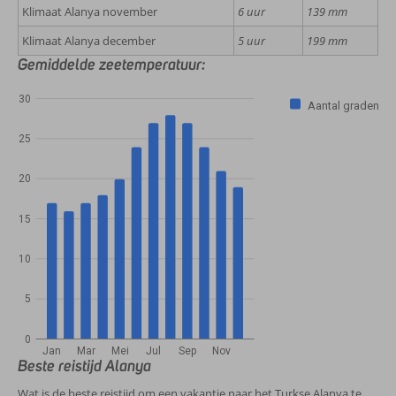
Klimaat Alanya november
6 uur
139 mm
Klimaat Alanya december
5 uur
199 mm
Gemiddelde zeetemperatuur:
30
Aantal graden
25
20
15
10
5
0
Jan
Mar
Mei
Jul
Sep
Nov
Beste reistijd Alanya
Wat is de beste reistijd om een vakantie naar het Turkse Alanya te