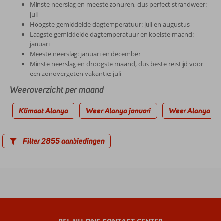
Minste neerslag en meeste zonuren, dus perfect strandweer:
juli
Hoogste gemiddelde dagtemperatuur: juli en augustus
Laagste gemiddelde dagtemperatuur en koelste maand:
januari
Meeste neerslag: januari en december
Minste neerslag en droogste maand, dus beste reistijd voor
een zonovergoten vakantie: juli
Weeroverzicht per maand
Klimaat Alanya
Weer Alanya januari
Weer Alanya feb
Filter 2855 aanbiedingen
BEL NU ONS CONTACT CENTER