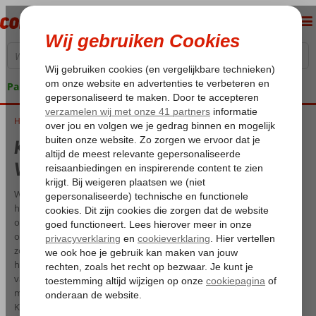
Pakketgarantie
Home
Klimaat en temperatuur in Alanya - Wat is het weer in Alanya?
Klimaat en temperatuur in Alanya -
Wat is het weer in Alanya?
Wat is nu de beste periode voor een vakantie naar Alanya? Juist in
het hoogseizoen of daarbuiten. In de winter of de zomer. De
onderstaande grafieken geven je snel alle reis- en weersinformatie
over het Turkse Alanya: de gemiddelde temperatuur, het aantal
zonuren, de gemiddelde zeetemperatuur en eventuele neerslag. Je
hebt meteen een duidelijk beeld van het klimaat op jouw
vakantiebestemming. Ook zie je precies wat voor weer het op dit
moment is in Alanya onder het kopje ‘actuele weersverwachting’.
Kortom, alle informatie die je nodig hebt voor een vakantie naar