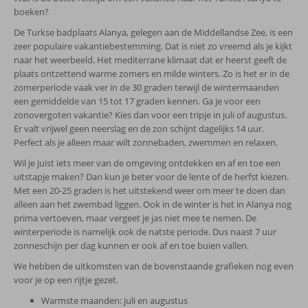
boeken?
De Turkse badplaats Alanya, gelegen aan de Middellandse Zee, is een
zeer populaire vakantiebestemming. Dat is niet zo vreemd als je kijkt
naar het weerbeeld. Het mediterrane klimaat dat er heerst geeft de
plaats ontzettend warme zomers en milde winters. Zo is het er in de
zomerperiode vaak ver in de 30 graden terwijl de wintermaanden
een gemiddelde van 15 tot 17 graden kennen. Ga je voor een
zonovergoten vakantie? Kies dan voor een tripje in juli of augustus.
Er valt vrijwel geen neerslag en de zon schijnt dagelijks 14 uur.
Perfect als je alleen maar wilt zonnebaden, zwemmen en relaxen.
Wil je juist iets meer van de omgeving ontdekken en af en toe een
uitstapje maken? Dan kun je beter voor de lente of de herfst kiezen.
Met een 20-25 graden is het uitstekend weer om meer te doen dan
alleen aan het zwembad liggen. Ook in de winter is het in Alanya nog
prima vertoeven, maar vergeet je jas niet mee te nemen. De
winterperiode is namelijk ook de natste periode. Dus naast 7 uur
zonneschijn per dag kunnen er ook af en toe buien vallen.
We hebben de uitkomsten van de bovenstaande grafieken nog even
voor je op een rijtje gezet.
Warmste maanden: juli en augustus