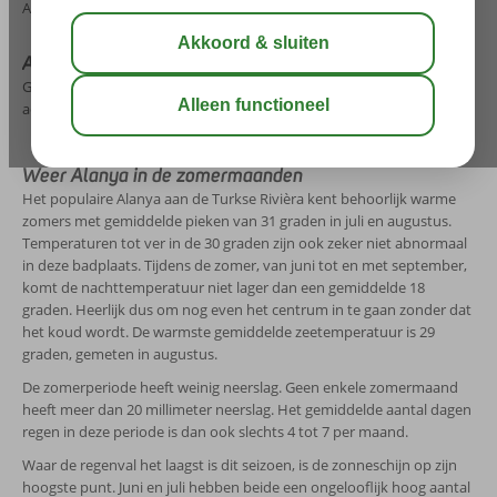
Alanya.
Actuele weersverwachting Alanya
Ga je binnenkort op vakantie naar Alanya? Check dan hieronder het
actuele weerbericht.
Weer Alanya in de zomermaanden
Het populaire Alanya aan de Turkse Rivièra kent behoorlijk warme
zomers met gemiddelde pieken van 31 graden in juli en augustus.
Temperaturen tot ver in de 30 graden zijn ook zeker niet abnormaal
in deze badplaats. Tijdens de zomer, van juni tot en met september,
komt de nachttemperatuur niet lager dan een gemiddelde 18
graden. Heerlijk dus om nog even het centrum in te gaan zonder dat
het koud wordt. De warmste gemiddelde zeetemperatuur is 29
graden, gemeten in augustus.
De zomerperiode heeft weinig neerslag. Geen enkele zomermaand
heeft meer dan 20 millimeter neerslag. Het gemiddelde aantal dagen
regen in deze periode is dan ook slechts 4 tot 7 per maand.
Waar de regenval het laagst is dit seizoen, is de zonneschijn op zijn
hoogste punt. Juni en juli hebben beide een ongelooflijk hoog aantal