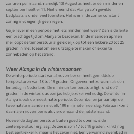
zonuren per maand, namelijk 13! Augustus heeft er één minder en
september heeft er 11. Niet vreemd dat Alanya zo’n gewilde
badplaats is onder veel toeristen. Het is er in de zomer constant
zonnig met eigenlijk geen regen.
Ga je liever in een periode met iets minder heet weer? Dan is de lente
een prachtige tijd om Alanya te bezoeken. In de maanden april en
mei loopt de temperatuur al geleidelijk op tot een lekkere 20 tot 25
graden in mei. Ideaal om een uitstapje te maken of lekker te
zonnebaden op het strand.
Weer Alanya in de wintermaanden
De winterperiode start vanaf november en heeft gemiddelde
temperaturen van 13 tot 19 graden. Ongeveer net zo warm als een
lentedag in Nederland. De minimumtemperatuur ligt rond de 7
graden in de winter, dus een jas heb je zeker wel nodig. De winter in
Alanya is ook de meest natte periode. December en januari zijn de
twee natste maanden met elk 199 millimeter neerslag. Februari komt
daarna en november is als vierde maand de natste maand.
Hoewel de dagtemperatuur buiten goed te doen is, is de
zeetemperatuur erg laag. De zee is zo’n 17 tot 19 graden, klinkt nog
best aantrekkelijk, maar is het zeker niet. Een verwarmd zwembad in