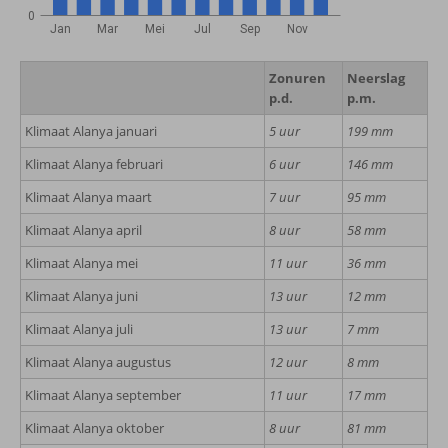
0
Jan
Mar
Mei
Jul
Sep
Nov
Zonuren
Neerslag
p.d.
p.m.
Klimaat Alanya januari
5 uur
199 mm
Klimaat Alanya februari
6 uur
146 mm
Klimaat Alanya maart
7 uur
95 mm
Klimaat Alanya april
8 uur
58 mm
Klimaat Alanya mei
11 uur
36 mm
Klimaat Alanya juni
13 uur
12 mm
Klimaat Alanya juli
13 uur
7 mm
Klimaat Alanya augustus
12 uur
8 mm
Klimaat Alanya september
11 uur
17 mm
Klimaat Alanya oktober
8 uur
81 mm