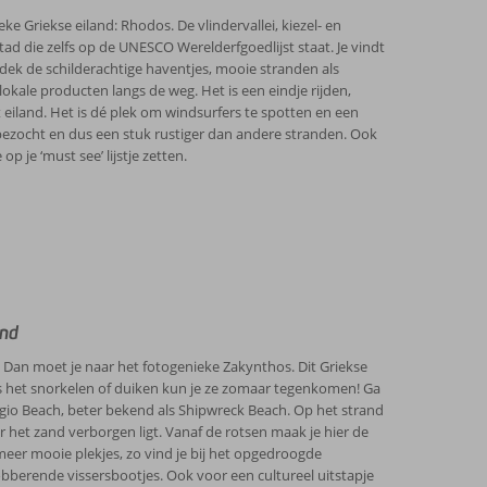
e Griekse eiland: Rhodos. De vlindervallei, kiezel- en
die zelfs op de UNESCO Werelderfgoedlijst staat. Je vindt
dek de schilderachtige haventjes, mooie stranden als
okale producten langs de weg. Het is een eindje rijden,
 eiland. Het is dé plek om windsurfers te spotten en een
g bezocht en dus een stuk rustiger dan andere stranden. Ook
p je ‘must see’ lijstje zetten.
and
 Dan moet je naar het fotogenieke Zakynthos. Dit Griekse
ns het snorkelen of duiken kun je ze zomaar tegenkomen! Ga
gio Beach, beter bekend als Shipwreck Beach. Op het strand
r het zand verborgen ligt. Vanaf de rotsen maak je hier de
r mooie plekjes, zo vind je bij het opgedroogde
bberende vissersbootjes. Ook voor een cultureel uitstapje