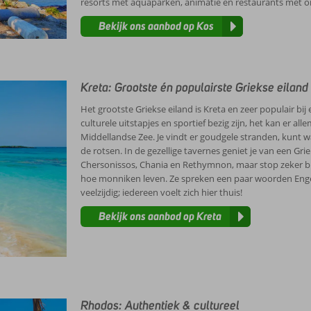
resorts met aquaparken, animatie en restaurants met o
Bekijk ons aanbod op Kos
Kreta: Grootste én populairste Griekse eiland
Het grootste Griekse eiland is Kreta en zeer populair bi
culturele uitstapjes en sportief bezig zijn, het kan er a
Middellandse Zee. Je vindt er goudgele stranden, kunt
de rotsen. In de gezellige tavernes geniet je van een Grie
Chersonissos, Chania en Rethymnon, maar stop zeker bij
hoe monniken leven. Ze spreken een paar woorden Engel
veelzijdig; iedereen voelt zich hier thuis!
Bekijk ons aanbod op Kreta
Rhodos: Authentiek & cultureel