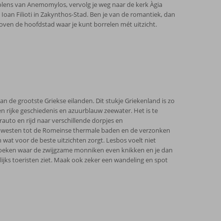
molens van Anemomylos, vervolg je weg naar de kerk Àgia
oan Filioti in Zakynthos-Stad. Ben je van de romantiek, dan
 boven de hoofdstad waar je kunt borrelen mét uitzicht.
an de grootste Griekse eilanden. Dit stukje Griekenland is zo
een rijke geschiedenis en azuurblauw zeewater. Het is te
rauto en rijd naar verschillende dorpjes en
 westen tot de Romeinse thermale baden en de verzonken
 wat voor de beste uitzichten zorgt. Lesbos voelt niet
bezoeken waar de zwijgzame monniken even knikken en je dan
elijks toeristen ziet. Maak ook zeker een wandeling en spot