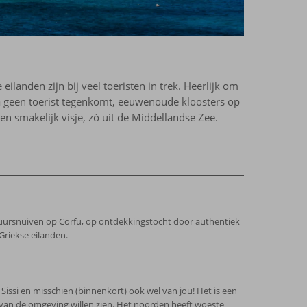
landen zijn bij veel toeristen in trek. Heerlijk om
jna geen toerist tegenkomt, eeuwenoude kloosters op
en smakelijk visje, zó uit de Middellandse Zee.
ultuursnuiven op Corfu, op ontdekkingstocht door authentiek
riekse eilanden.
n Sissi en misschien (binnenkort) ook wel van jou! Het is een
 van de omgeving willen zien. Het noorden heeft woeste