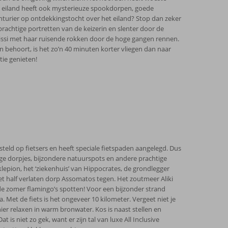
kse eiland heeft ook mysterieuze spookdorpen, goede
vonturier op ontdekkingstocht over het eiland? Stop dan zeker
e prachtige portretten van de keizerin en slenter door de
el Sissi met haar ruisende rokken door de hoge gangen rennen.
n behoort, is het zo’n 40 minuten korter vliegen dan naar
tie genieten!
esteld op fietsers en heeft speciale fietspaden aangelegd. Dus
ige dorpjes, bijzondere natuurspots en andere prachtige
lepion, het ‘ziekenhuis’ van Hippocrates, de grondlegger
half verlaten dorp Assomatos tegen. Het zoutmeer Aliki
de zomer flamingo’s spotten! Voor een bijzonder strand
Met de fiets is het ongeveer 10 kilometer. Vergeet niet je
ier relaxen in warm bronwater. Kos is naast stellen en
s niet zo gek, want er zijn tal van luxe All Inclusive