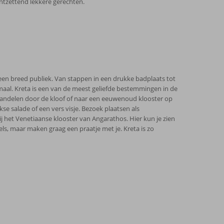
ntzettend lekkere gerechten.
j een breed publiek. Van stappen in een drukke badplaats tot
llemaal. Kreta is een van de meest geliefde bestemmingen in de
 wandelen door de kloof of naar een eeuwenoud klooster op
kse salade of een vers visje. Bezoek plaatsen als
 het Venetiaanse klooster van Angarathos. Hier kun je zien
s, maar maken graag een praatje met je. Kreta is zo