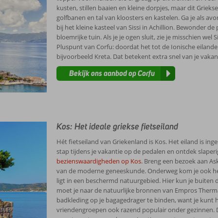
kusten, stillen baaien en kleine dorpjes, maar dit Grie
golfbanen en tal van kloosters en kastelen. Ga je als a
bij het kleine kasteel van Sissi in Achillion. Bewonder d
bloemrijke tuin. Als je je ogen sluit, zie je misschien w
Pluspunt van Corfu: doordat het tot de Ionische eilande
bijvoorbeeld Kreta. Dat betekent extra snel van je vakan
Bekijk ons aanbod op Corfu
Kos: Het ideale griekse fietseiland
Hét fietseiland van Griekenland is Kos. Het eiland is ing
stap tijdens je vakantie op de pedalen en ontdek slaper
bezienswaardigheden op Kos
. Breng een bezoek aan Ask
van de moderne geneeskunde. Onderweg kom je ook het 
ligt in een beschermd natuurgebied. Hier kun je buiten 
moet je naar de natuurlijke bronnen van Empros Therma. 
badkleding op je bagagedrager te binden, want je kunt h
vriendengroepen ook razend populair onder gezinnen. Dat i