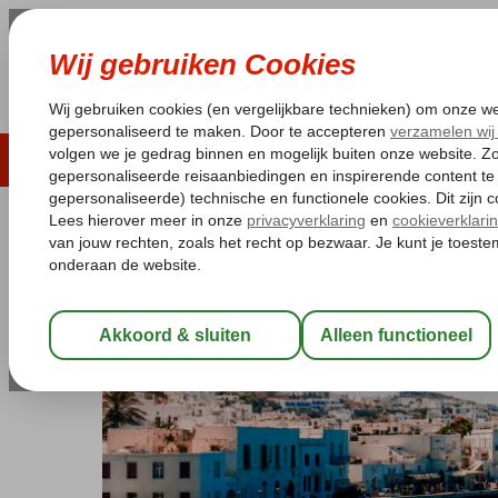
LAST MINUTE
ZOMER 2026
ZONVAKA
Pakketgarantie
Laagsteprijsgarantie*
Gratis