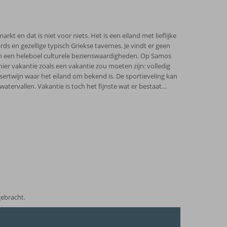
t en dat is niet voor niets. Het is een eiland met lieflijke
ds en gezellige typisch Griekse tavernes. Je vindt er geen
en een heleboel culturele bezienswaardigheden. Op Samos
 hier vakantie zoals een vakantie zou moeten zijn: volledig
ertwijn waar het eiland om bekend is. De sportieveling kan
atervallen. Vakantie is toch het fijnste wat er bestaat…
gebracht.