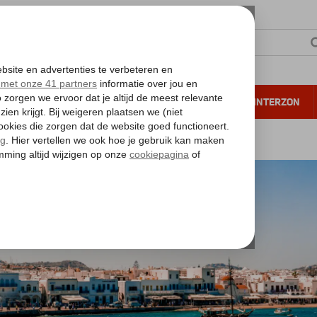
NTIE
VERRE REIZEN
ALL INCLUSIVE
WINTERZON
 annuleren*