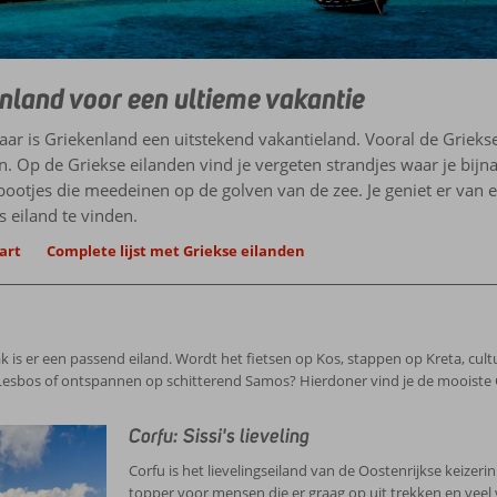
nland voor een ultieme vakantie
r is Griekenland een uitstekend vakantieland. Vooral de Griekse ei
en. Op de Griekse eilanden vind je vergeten strandjes waar je bi
bootjes die meedeinen op de golven van de zee. Je geniet er van e
s eiland te vinden.
art
Complete lijst met Griekse eilanden
aak is er een passend eiland. Wordt het fietsen op Kos, stappen op Kreta, c
esbos of ontspannen op schitterend Samos? Hierdoner vind je de mooiste G
Corfu: Sissi's lieveling
Corfu is het lievelingseiland van de Oostenrijkse keizeri
topper voor mensen die er graag op uit trekken en veel