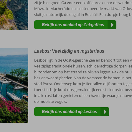
zit je hier goed. Ga voor een koffiebreak naar de wind
Mávra in Macherádo en slenter over de markt van Odos I
sluit je natuurlijk de dag af in Bocháli. Een dorpje hoog
Bekijk ons aanbod op Zakynthos
Lesbos: Veelzijdig en mysterieus
Lesbos ligt in de Oost-Egeïsche Zee en behoort tot een v
veelzijdig: traditionele huizen, schilderachtige dorpen, 
bijzonder om op het strand te blijven liggen. Pak de huu
bezienswaardigheden. Van de versteende bomen in het
stad Pyrra. Onderweg kom je tientallen olijfbomen tegen
toeristisch, je kunt dus gemakkelijk een stil klooster 
in alle rust laten genieten of een haventje waar je nauw
de mooiste vogels.
Bekijk ons aanbod op Lesbos