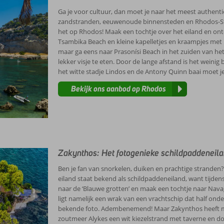
Ga je voor cultuur, dan moet je naar het meest authentiek
zandstranden, eeuwenoude binnensteden en Rhodos-Stad 
het op Rhodos! Maak een tochtje over het eiland en ont
Tsambika Beach en kleine kapelletjes en kraampjes met l
maar ga eens naar Prasonísi Beach in het zuiden van het
lekker visje te eten. Door de lange afstand is het weini
het witte stadje Lindos en de Antony Quinn baai moet je o
Bekijk ons aanbod op Rhodos
Zakynthos: Het fotogenieke schildpaddeneil
Ben je fan van snorkelen, duiken en prachtige stranden?
eiland staat bekend als schildpaddeneiland, want tijde
naar de ‘Blauwe grotten’ en maak een tochtje naar Nava
ligt namelijk een wrak van een vrachtschip dat half onde
bekende foto. Adembenemend! Maar Zakynthos heeft mee
zoutmeer Alykes een wit kiezelstrand met taverne en do