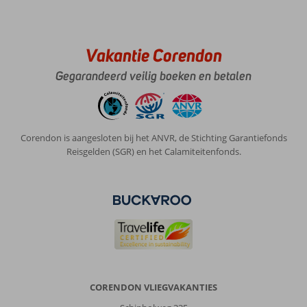
slijtage
van
sanitair,
vloeren
Vakantie Corendon
en
Gegarandeerd veilig boeken en betalen
schilderwerk
wat
wel
wat
aandacht
Corendon is aangesloten bij het ANVR, de Stichting Garantiefonds
kan
Reisgelden (SGR) en het Calamiteitenfonds.
gebruiken.
Algemene indruk
9
Eten
9
Ligging
9
Kamers
8
Service
9
Kindvriendelijk
-
Prijs/kwaliteit
9
Wifi kwaliteit
9
Pieterhubertuscorne
8,0
Nederland
CORENDON VLIEGVAKANTIES
Met partner
,