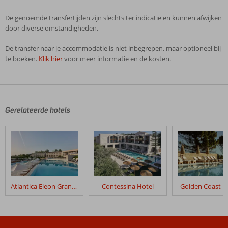
De genoemde transfertijden zijn slechts ter indicatie en kunnen afwijken
door diverse omstandigheden.
De transfer naar je accommodatie is niet inbegrepen, maar optioneel bij
te boeken.
Klik hier
voor meer informatie en de kosten.
De
beoordelingen
zijn
door
Gerelateerde hotels
onze
klanten
geschreven
na
hun
verblijf
in
Atlantica Eleon Grand Resort
Contessina Hotel
Golden Coast R
Fly
&
Go
Elegance