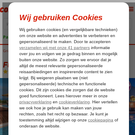
Pakketgarantie
Griekenland
Home
Zakynthos
Tragaki
Fly & Go Elegance Luxury Suites
Fly & Go Elegance Luxury Suites
Logies en ontbijt
-
Hotel