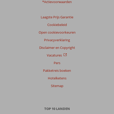
*Actievoorwaarden
Ervaringen
van
onze
Laagste Prijs Garantie
klanten
Cookiebeleid
Taal
Open cookievoorkeuren
Nederlands (NL) (4)
Privacyverklaring
Filter
reisgezelschap
Disclaimer en Copyright
Alle
Vacatures
Sorteren
Pers
op
Pakketreis boeken
datum (nieuw > oud)
Hotelketens
Sitemap
Desiree
9,0
Nederland
Met partner
,
TOP 10 LANDEN
02 mei 2025