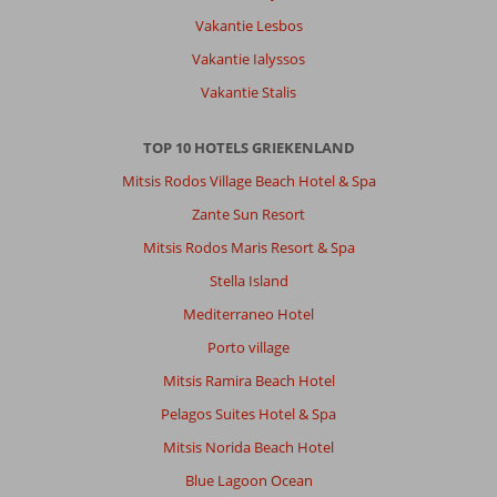
met
goede
Vakantie Lesbos
faciliteiten
Vakantie Ialyssos
met
en
Vakantie Stalis
zeer
prettig
TOP 10 HOTELS GRIEKENLAND
en
vriendelijk
Mitsis Rodos Village Beach Hotel & Spa
personeel.
Zante Sun Resort
Onze
kamer
Mitsis Rodos Maris Resort & Spa
"Porta
Stella Island
Roma"
had
Mediterraneo Hotel
op
Porto village
technisch
vlak
Mitsis Ramira Beach Hotel
her
Pelagos Suites Hotel & Spa
en
der
Mitsis Norida Beach Hotel
wat
Blue Lagoon Ocean
overmatige