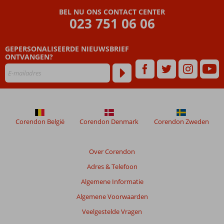
Luxury
BEL NU ONS CONTACT CENTER
Suites
023 751 06 06
Beoordelingen
GEPERSONALISEERDE NIEUWSBRIEF
die
ONTVANGEN?
ouder
zijn
dan
48
maanden
worden
niet
Corendon België
Corendon Denmark
Corendon Zweden
meer
weergegeven
om
Over Corendon
de
Adres & Telefoon
relevantie
van
Algemene Informatie
de
Algemene Voorwaarden
getoonde
beoordelingen
Veelgestelde Vragen
te