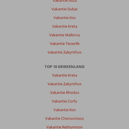
Vakantie Ibiza
huurauto
geen
Vakantie Dubai
overbodige
Vakantie Kos
luxe
is.
Vakantie Kreta
Vakantie Mallorca
Over
Fly
Vakantie Tenerife
&
Vakantie Zakynthos
Go
Elegance
Luxury
TOP 10 GRIEKENLAND
Suites:
Vakantie Kreta
Elegance
Luxury
Vakantie Zakynthos
Suites
Vakantie Rhodos
is
een
Vakantie Corfu
mooi
Vakantie Kos
en
proper
Vakantie Chersonissos
hotel
Vakantie Rethymnon