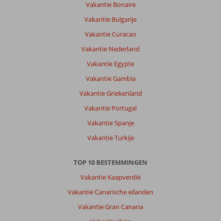
Vakantie Bonaire
Vakantie Bulgarije
Over
Tragaki:
Vakantie Curacao
Mooi
Vakantie Nederland
authentiek
Vakantie Egypte
eiland
zeer
Vakantie Gambia
zeker
Vakantie Griekenland
in
het
Vakantie Portugal
voorseizoen
Vakantie Spanje
waarbij
alles
Vakantie Turkije
groeit
en
TOP 10 BESTEMMINGEN
bloeit
met
Vakantie Kaapverdië
leuke
Vakantie Canarische eilanden
bezienswaardigheden,
waarbij
Vakantie Gran Canaria
de