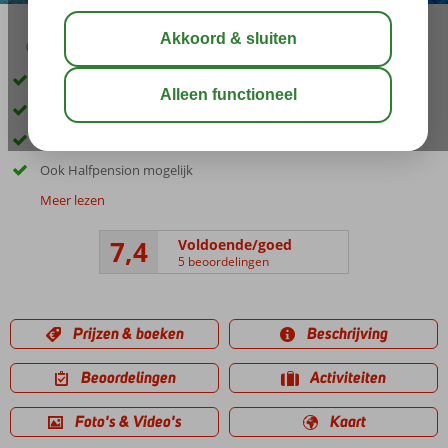
03:05
aug 31°
C
delen
bewaar
Inclusief huurauto
Prachtige, elegante suites
Geweldig uitzicht over zee
Ook Halfpension mogelijk
Meer lezen
7,4
Voldoende/goed
5 beoordelingen
Prijzen & boeken
Beschrijving
Beoordelingen
Activiteiten
Foto's & Video's
Kaart