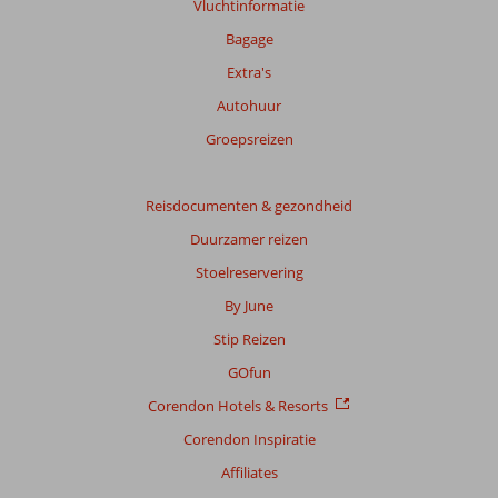
Vluchtinformatie
garanderen.
Meer
Bagage
info
Extra's
over
onze
Autohuur
beoordelingen.
Groepsreizen
Totale
score
Reisdocumenten & gezondheid
Duurzamer reizen
Gebaseerd
op:
Stoelreservering
5
By June
beoordelingen
Stip Reizen
GOfun
Scoreverdeling
Corendon Hotels & Resorts
Algemene indruk
7,4
Eten
7,0
Ligging
7,8
Kamers
7,0
Corendon Inspiratie
Service
8,2
Kindvriendelijk
-
Affiliates
Prijs/kwaliteit
6,6
Wifi kwaliteit
7,6