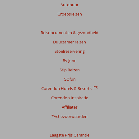
Meer
Autohuur
info
Groepsreizen
over
onze
beoordelingen.
Reisdocumenten & gezondheid
Duurzamer reizen
Totale
score
Stoelreservering
By June
Gebaseerd
op:
Stip Reizen
7
GOfun
beoordelingen
Corendon Hotels & Resorts
Corendon Inspiratie
Scoreverdeling
Affiliates
Algemene indruk
9,3
Eten
8,0
Ligging
9,0
Kamers
8,6
*Actievoorwaarden
Service
9,1
Kindvriendelijk
-
Prijs/kwaliteit
8,4
Wifi kwaliteit
8,4
Laagste Prijs Garantie