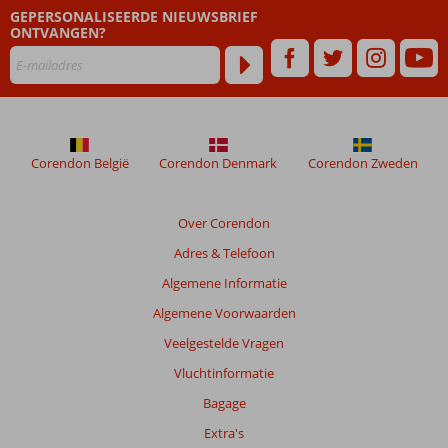
World
GEPERSONALISEERDE NIEUWSBRIEF
ONTVANGEN?
Beoordelingen
die
ouder
zijn
dan
48
Corendon België
Corendon Denmark
Corendon Zweden
maanden
worden
niet
Over Corendon
meer
Adres & Telefoon
weergegeven
om
Algemene Informatie
de
Algemene Voorwaarden
relevantie
van
Veelgestelde Vragen
de
Vluchtinformatie
getoonde
beoordelingen
Bagage
te
Extra's
garanderen.