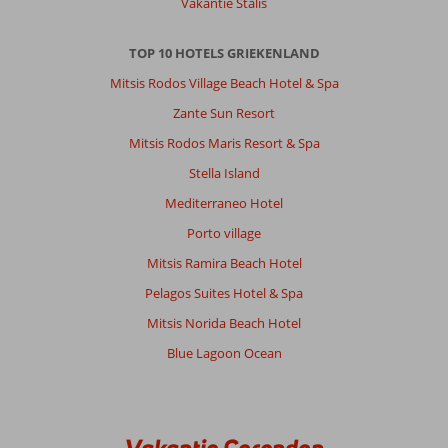
Service
10
Kindvriendelijk
-
Vakantie Stalis
Prijs/kwaliteit
10
Wifi kwaliteit
10
TOP 10 HOTELS GRIEKENLAND
Mitsis Rodos Village Beach Hotel & Spa
Leopold
8,0
Nederland
Zante Sun Resort
Met partner
,
Mitsis Rodos Maris Resort & Spa
17 september 2025
Stella Island
Mediterraneo Hotel
Over
Tragaki:
Porto village
Geen
Mitsis Ramira Beach Hotel
bestemming
Pelagos Suites Hotel & Spa
voor
mensen
Mitsis Norida Beach Hotel
met
Blue Lagoon Ocean
een
mobiliteit
probleem!
Over