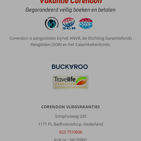
Vakantie Corendon
Lesante
Blu
Gegarandeerd veilig boeken en betalen
-
The
Leading
Hotels
Corendon is aangesloten bij het ANVR, de Stichting Garantiefonds
of
Reisgelden (SGR) en het Calamiteitenfonds.
the
World:
Mooi
hotel
met
geweldig
personeel!
Door
ligging
in
CORENDON VLIEGVAKANTIES
een
Schipholweg 335
berg
en
1171 PL Badhoevedorp, Nederland
met
023 7510606
velen
KvK nr.: 34220902