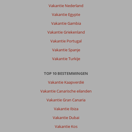
Vakantie Nederland
Over
Tragaki:
Vakantie Egypte
Prachtige
Vakantie Gambia
rustig
Vakantie Griekenland
gelegen
plek
Vakantie Portugal
met
Vakantie Spanje
waanzinnig
uitzicht
Vakantie Turkije
op
zee.
TOP 10 BESTEMMINGEN
Over
Vakantie Kaapverdië
Lesante
Vakantie Canarische eilanden
Blu
-
Vakantie Gran Canaria
The
Vakantie Ibiza
Leading
Hotels
Vakantie Dubai
of
Vakantie Kos
the