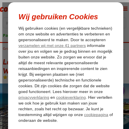
Pakketgarantie
Home
Griekenland
Zakynthos
Tragaki
Lesante Blu - The Leading Hotels of the World
Lesante Blu - The Leading Hotels of the
World
Logies en ontbijt
-
Hotel