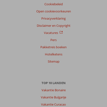
Ervaringen
Cookiebeleid
van
onze
Open cookievoorkeuren
klanten
Privacyverklaring
Taal
Disclaimer en Copyright
Nederlands (NL) (6)
Vacatures
Filter
reisgezelschap
Pers
Alle
Pakketreis boeken
Sorteren
Hotelketens
op
Sitemap
datum (nieuw > oud)
Jellie
10
TOP 10 LANDEN
Nederland
Met partner
Vakantie Bonaire
,
Vakantie Bulgarije
09 mei 2026
Vakantie Curacao