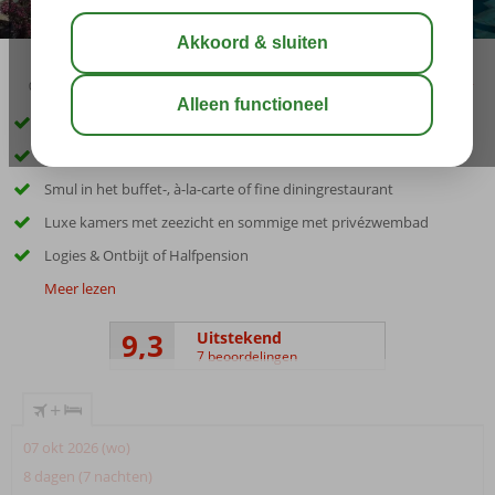
03:05
aug 31°
C
delen
bewaar
Nieuw en luxe hotel aan het strand
Only Adult: minimum leeftijd 16 jaar
Smul in het buffet-, à-la-carte of fine diningrestaurant
Luxe kamers met zeezicht en sommige met privézwembad
Logies & Ontbijt of Halfpension
Meer lezen
9,3
Uitstekend
7 beoordelingen
+
07 okt 2026 (wo)
8 dagen (7 nachten)