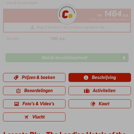
vanaf Amsterdam
1464
va
p.p.
*incl. alle verplichte kosten
Nog 2 kamer(s) beschikbaar op deze site
Oktober
1464
p.p.
Bekijk beschikbaarheid
Prijzen & boeken
Beschrijving
Beoordelingen
Activiteiten
Foto's & Video's
Kaart
Vlucht