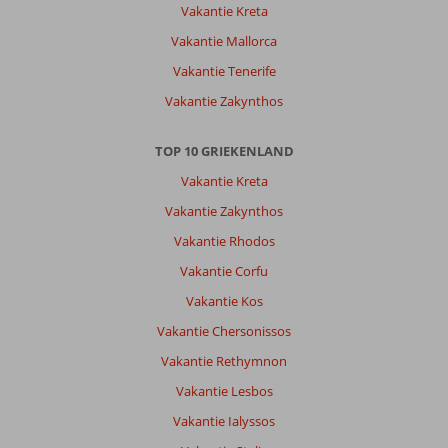
World:
Vakantie Kreta
Prachtig
Vakantie Mallorca
hotel,
mooie
Vakantie Tenerife
schone
Vakantie Zakynthos
kamers,
2x
per
TOP 10 GRIEKENLAND
dag
Vakantie Kreta
schoonmaak
en
Vakantie Zakynthos
overheerlijk
Vakantie Rhodos
eten.
Het
Vakantie Corfu
personeel
Vakantie Kos
is
vriendelijk
Vakantie Chersonissos
en
Vakantie Rethymnon
gastvrij.
Vakantie Lesbos
Algemene indruk
10
Eten
10
Vakantie Ialyssos
Ligging
9
Kamers
10