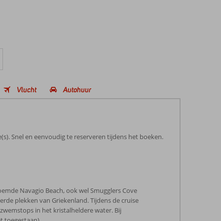
Vlucht
Autohuur
(s). Snel en eenvoudig te reserveren tijdens het boeken.
roemde Navagio Beach, ook wel Smugglers Cove
rde plekken van Griekenland. Tijdens de cruise
 zwemstops in het kristalheldere water. Bij
t toegestaan).