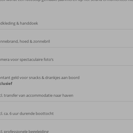
dkleding & handdoek
nnebrand, hoed & zonnebril
mera voor spectaculaire foto’s
ntant geld voor snacks & drankjes aan boord
clusief
cl. transfer van accommodatie naar haven
cl. ca. 6 uur durende boottocht
cl. professionele begeleiding