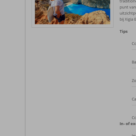
tradition
punt van
uitzicht
bij Xigia
Tips
Co
Ba
Zo
Ca
Co
In- of ex
In