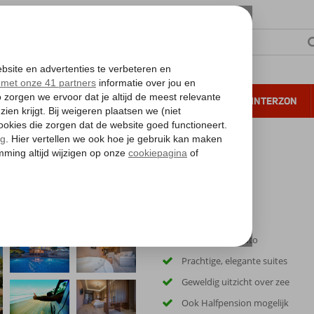
NTIE
VERRE REIZEN
ALL INCLUSIVE
WINTERZON
 annuleren*
uites
Inclusief huurauto
Prachtige, elegante suites
Geweldig uitzicht over zee
Ook Halfpension mogelijk