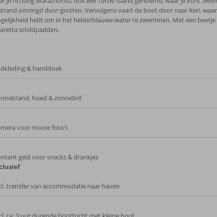
aar je richting Marathonisi, ook wel Turtle Island genoemd, waar je kunt z
strand omringd door grotten. Vervolgens vaart de boot door naar Keri, waa
gelijkheid hebt om in het helderblauwe water te zwemmen. Met een beetje 
caretta schildpadden.
dkleding & handdoek
nnebrand, hoed & zonnebril
mera voor mooie foto’s
ntant geld voor snacks & drankjes
clusief
cl. transfer van accommodatie naar haven
cl. ca. 3 uur durende boottocht met kleine boot