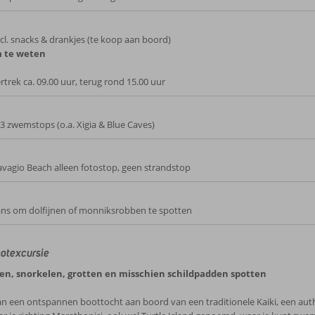
cl. snacks & drankjes (te koop aan boord)
 te weten
rtrek ca. 09.00 uur, terug rond 15.00 uur
3 zwemstops (o.a. Xigia & Blue Caves)
vagio Beach alleen fotostop, geen strandstop
ns om dolfijnen of monniksrobben te spotten
ootexcursie
, snorkelen, grotten en misschien schildpadden spotten
an een ontspannen boottocht aan boord van een traditionele Kaiki, een aut