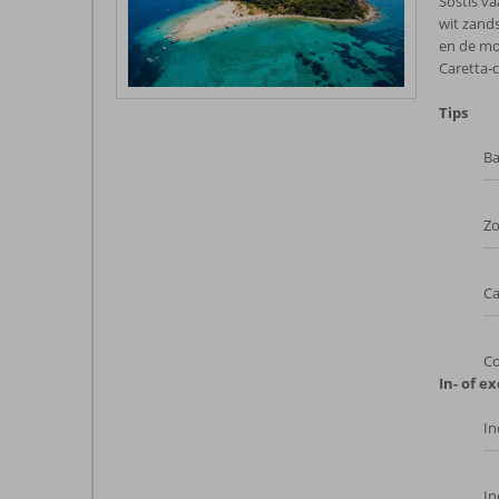
Sostis v
wit zand
en de mo
Caretta‑
Tips
Ba
Zo
Ca
Co
In- of ex
In
In