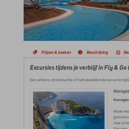
Prijzen & boeken
Beschrijving
Be
Excursies tijdens je verblijf in Fly & 
Een actieve, interessante of indrukwekkende excursie tijd
Navagio
Navagio
Maak een
genoemd.
vaar je l
Navagio 