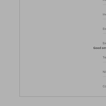
In
Ex
Ex
Goed om
Te
Ni
Co
De
beoordelingen
zijn