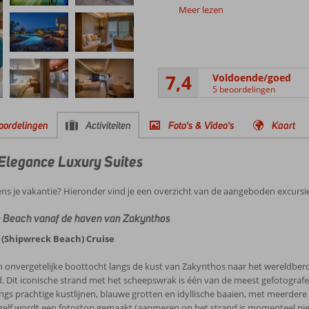
Meer lezen
7,4
Voldoende/goed
5 beoordelingen
oordelingen
Activiteiten
Foto's & Video's
Kaart
Go Elegance Luxury Suites
ens je vakantie? Hieronder vind je een overzicht van de aangeboden excursie
 Beach vanaf de haven van Zakynthos
 (Shipwreck Beach) Cruise
 onvergetelijke boottocht langs de kust van Zakynthos naar het wereldbe
 Dit iconische strand met het scheepswrak is één van de meest gefotografee
angs prachtige kustlijnen, blauwe grotten en idyllische baaien, met meerdere
zelf wordt een fotostop gemaakt (aanmeren op het strand is momenteel nie