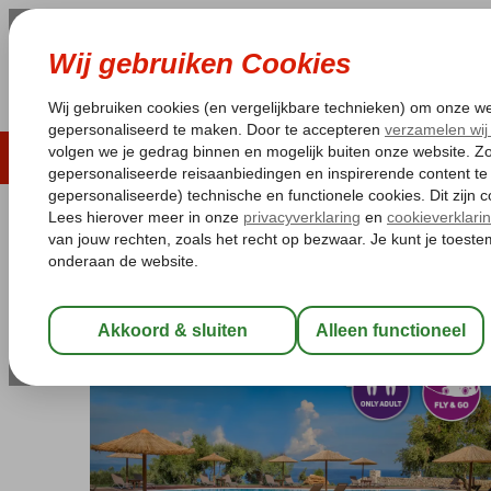
LAST MINUTE
ZOMER 2026
ZONVAKA
Pakketgarantie
Laagsteprijsgarantie*
Gratis
Griekenland
Home
Zakynthos
Tragaki
Fly & Go Elegance Luxury S
Fly & Go Elegance Luxury Suites
Logies en ontbijt
-
Hotel