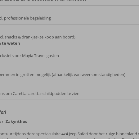
cl. professionele begeleiding
cl. snacks & drankjes (te koop aan boord)
 te weten
clusief voor Mayia Travel‑gasten
emmen in grotten mogelijk (afhankelijk van weersomstandigheden)
ns om Caretta‑caretta schildpadden te zien
ari
ari Zakynthos
ntuur tijdens deze spectaculaire 4x4 Jeep Safari door het ruige binnenland v