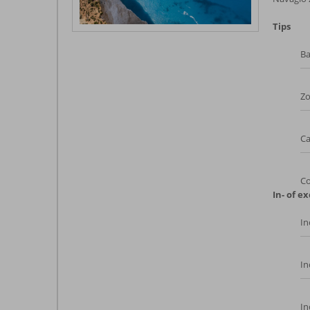
Tips
Ba
Zo
Ca
Co
In- of ex
In
In
In