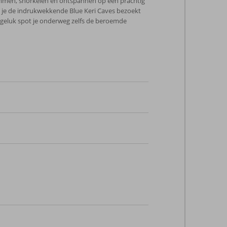
wemmen, snorkelen en ontspannen op een prachtig
r je de indrukwekkende Blue Keri Caves bezoekt
geluk spot je onderweg zelfs de beroemde