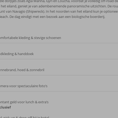
ele dorpjes zoals Agia Marina, Gyri en Loucha, voordat je volledig off‑road 
 het eiland, geniet je van adembenemende panoramische uitzichten. De route
punt van Navagio (Shipwreck). In het noorden van het eiland kun je option
 Beach. De dag eindigt met een bezoek aan een biologische boerderij.
mfortabele kleding & stevige schoenen
dkleding & handdoek
nnebrand, hoed & zonnebril
mera voor spectaculaire foto’s
ntant geld voor lunch & extra’s
clusief
cl. pick‑up & drop‑off bij je hotel