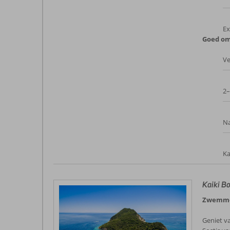
Ex
Goed om
Ve
2–
Na
Ka
Kaiki B
Zwemmen
Geniet v