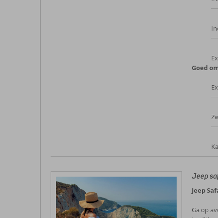
In
Ex
Goed om
Ex
Zw
Ka
Jeep saf
Jeep Saf
Ga op avo