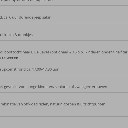
cl. ca. 6 uur durende jeep safari
cl. lunch & drankjes
cl. boottocht naar Blue Caves (optioneel, € 15 p.p., kinderen onder 4 half tari
 te weten
rugkomst rond ca. 17.00–17.30 uur
et geschikt voor jonge kinderen, senioren of zwangere vrouwen
mbinatie van off‑road rijden, natuur, dorpen & uitzichtpunten