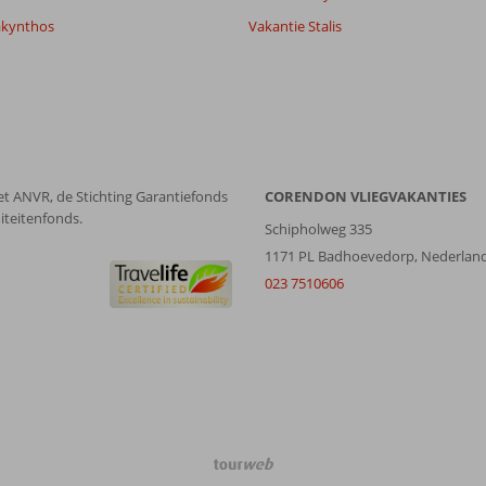
akynthos
Vakantie Stalis
et ANVR, de Stichting Garantiefonds
CORENDON VLIEGVAKANTIES
iteitenfonds.
Schipholweg 335
1171 PL Badhoevedorp, Nederlan
023 7510606
TourWeb