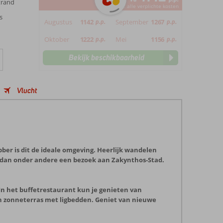
trand
*incl. alle verplichte kosten
s
Augustus
1142
p.p.
September
1267
p.p.
Oktober
1222
p.p.
Mei
1156
p.p.
Bekijk beschikbaarheid
Vlucht
bber is dit de ideale omgeving. Heerlijk wandelen
g dan onder andere een bezoek aan Zakynthos-Stad.
n het buffetrestaurant kun je genieten van
en zonneterras met ligbedden. Geniet van nieuwe