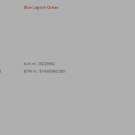
Blue Lagoon Ocean
KvK nr.: 34220902
d
BTW nr.: 814395892 B01