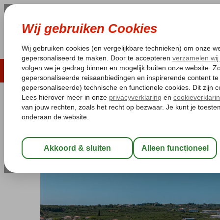
LAST MINUTE
ZOMER 2026
ZONVAKA
Pakketgarantie
Laagsteprijsgarantie*
Gratis
Griekenland
Home
Zakynthos
Tragaki
Mirage Bleu
Mirage Bleu
All Inclusive
-
Hotel