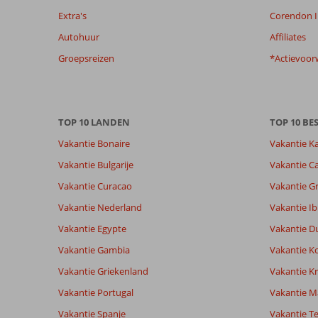
beoordelingen
Extra's
Corendon I
te
Autohuur
Affiliates
garanderen.
Meer
Groepsreizen
*Actievoor
info
over
onze
beoordelingen.
TOP 10 LANDEN
TOP 10 B
Vakantie Bonaire
Vakantie K
Totale score
Scoreverdeling
8,1
Algemene indruk
8,1
Eten
Vakantie Bulgarije
Vakantie Ca
Gebaseerd op:
Ligging
7,2
Kamers
12
Vakantie Curacao
Vakantie G
Zeer goed
Service
7,8
Kindvriende
beoordelingen
Prijs/kwaliteit
6,8
Wifi kwalite
Vakantie Nederland
Vakantie Ib
Vakantie Egypte
Vakantie D
Vakantie Gambia
Vakantie K
Ervaringen
Taal
van onze
Nederlands (NL) (12)
Vakantie Griekenland
Vakantie Kr
klanten
Vakantie Portugal
Vakantie M
Vakantie Spanje
Vakantie Te