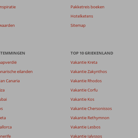
nspiratie
Pakketreis boeken
Hotelketens
waarden
Sitemap
ESTEMMINGEN
TOP 10 GRIEKENLAND
aapverdië
Vakantie Kreta
7,0
narische eilanden
Vakantie Zakynthos
8,8
ran Canaria
Vakantie Rhodos
lijk
-
it
7,3
iza
Vakantie Corfu
ubai
Vakantie Kos
os
Vakantie Chersonissos
Filter reisgezelschap
Sorteren op
Alle
datum (nieuw > oud)
eta
Vakantie Rethymnon
allorca
Vakantie Lesbos
nerife
Vakantie Ialyssos