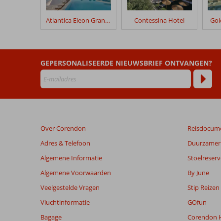
verblijf
in
Atlantica Eleon Grand Resort
Contessina Hotel
Gol
Mirage
Bleu
Beoordelingen
GEPERSONALISEERDE NIEUWSBRIEF ONTVANGEN?
die
ouder
zijn
dan
48
maanden
Over Corendon
Reisdocum
worden
niet
Adres & Telefoon
Duurzamer 
meer
Algemene Informatie
Stoelreserv
weergegeven
om
Algemene Voorwaarden
By June
de
Veelgestelde Vragen
Stip Reizen
relevantie
van
Vluchtinformatie
GOfun
de
Bagage
Corendon H
getoonde