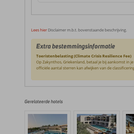
Lees hier
Disclaimer m.b.t. bovenstaande beschrijving.
Extra bestemmingsinformatie
Toeristenbelasting (Climate Crisis Resilience Fee)
Op Zakynthos, Griekenland, betaal je bij aankomst in j
officiële aantal sterren kan afwijken van de classific
De
beoordelingen
zijn
door
Gerelateerde hotels
onze
klanten
geschreven
na
hun