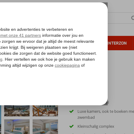
NTIE
VERRE REIZEN
ALL INCLUSIVE
WINTERZON
 annuleren*
Gloednieuw hotel
Luxe kamers, ook te boeken me
zwembad
Kleinschalig complex