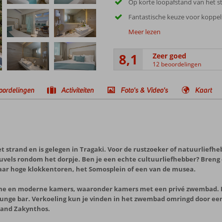
Op korte loopafstand van het s
Fantastische keuze voor koppel
Meer lezen
8,1
Zeer goed
12 beoordelingen
oordelingen
Activiteiten
Foto's & Video's
Kaart
et strand en is gelegen in Tragaki. Voor de rustzoeker of natuurliefhe
heuvels rondom het dorpje. Ben je een echte cultuurliefhebber? Bren
aar hoge klokkentoren, het Somosplein of een van de musea.
ime en moderne kamers, waaronder kamers met een privé zwembad. I
 lounge bar. Verkoeling kun je vinden in het zwembad omringd door e
land Zakynthos.