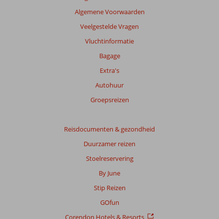
getoonde
Algemene Voorwaarden
beoordelingen
te
Veelgestelde Vragen
garanderen.
Vluchtinformatie
Meer
info
Bagage
over
Extra's
onze
beoordelingen.
Autohuur
Groepsreizen
Totale
score
Reisdocumenten & gezondheid
Gebaseerd
Duurzamer reizen
op:
92
Stoelreservering
beoordelingen
By June
Stip Reizen
Scoreverdeling
GOfun
Algemene indruk
8,4
Eten
7,5
Corendon Hotels & Resorts