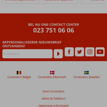
Fly
&
Go
Evita
Hotel
BEL NU ONS CONTACT CENTER
023 751 06 06
Beoordelingen
die
GEPERSONALISEERDE NIEUWSBRIEF
ouder
ONTVANGEN?
zijn
dan
48
maanden
worden
niet
meer
Corendon België
Corendon Denmark
Corendon Zweden
weergegeven
om
de
Over Corendon
relevantie
Adres & Telefoon
van
de
Algemene Informatie