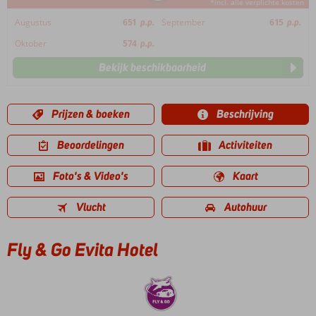
*incl. alle verplichte kosten
Augustus
651
p.p.
September
615
p.p.
Oktober
574
p.p.
Bekijk beschikbaarheid
Prijzen & boeken
Beschrijving
Beoordelingen
Activiteiten
Foto's & Video's
Kaart
Vlucht
Autohuur
Fly & Go Evita Hotel