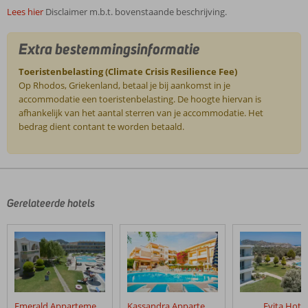
Lees hier
Disclaimer m.b.t. bovenstaande beschrijving.
Extra bestemmingsinformatie
Toeristenbelasting (Climate Crisis Resilience Fee)
Op Rhodos, Griekenland, betaal je bij aankomst in je
accommodatie een toeristenbelasting. De hoogte hiervan is
afhankelijk van het aantal sterren van je accommodatie. Het
bedrag dient contant te worden betaald.
De
beoordelingen
zijn
door
Gerelateerde hotels
onze
klanten
geschreven
na
hun
verblijf
in
Emerald Appartementen
Kassandra Appartementen
Evita Hotel