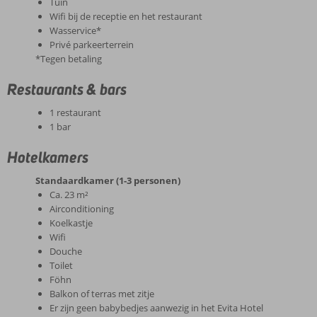
Tuin
Wifi bij de receptie en het restaurant
Wasservice*
Privé parkeerterrein
*Tegen betaling
Restaurants & bars
1 restaurant
1 bar
Hotelkamers
Standaardkamer (1-3 personen)
Ca. 23 m²
Airconditioning
Koelkastje
Wifi
Douche
Toilet
Föhn
Balkon of terras met zitje
Er zijn geen babybedjes aanwezig in het Evita Hotel