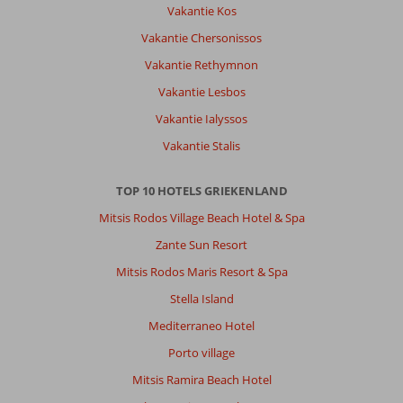
Vakantie Kos
als
je
Vakantie Chersonissos
terugkomt
Vakantie Rethymnon
was
er
Vakantie Lesbos
helemaal
Vakantie Ialyssos
niks
meer
Vakantie Stalis
te
beleven
TOP 10 HOTELS GRIEKENLAND
of
te
Mitsis Rodos Village Beach Hotel & Spa
krijgen
Zante Sun Resort
Algemene indruk
7
Eten
-
Mitsis Rodos Maris Resort & Spa
Ligging
7
Kamers
7
Stella Island
Service
6
Kindvriendelijk
7
Prijs/kwaliteit
7
Wifi kwaliteit
Mediterraneo Hotel
3
Porto village
Mitsis Ramira Beach Hotel
Carolus
7,0
Nederland