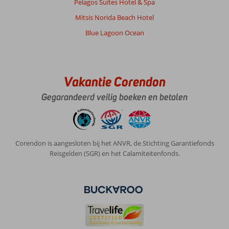
Pelagos Suites Hotel & Spa
Met partner
Mitsis Norida Beach Hotel
,
07 juni 2026
Blue Lagoon Ocean
Over
Faliraki:
Vakantie Corendon
Eenvoudig
hotel,
Gegarandeerd veilig boeken en betalen
net
ver
genoeg
van
Corendon is aangesloten bij het ANVR, de Stichting Garantiefonds
de
Reisgelden (SGR) en het Calamiteitenfonds.
drukte
van
Faliraki
Kamers
zijn
netjes
en
schoon.