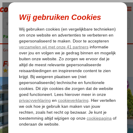
Pakketgarantie
Griekenland
Home
Rhodos
Faliraki
Fly & Go Evita Hotel
Fly & Go Evita Hotel
Logies en ontbijt
-
Hotel