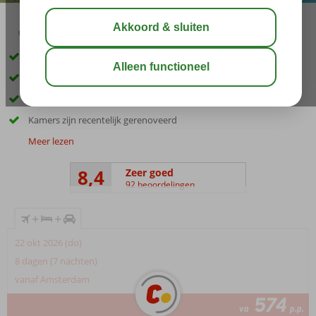
03:45
01:00
aug 32°
C
delen
bewaar
Inclusief huurauto
Kleinschalige accommodatie
Ca. 1 km van het strand
Kamers zijn recentelijk gerenoveerd
Meer lezen
8,4
Zeer goed
92 beoordelingen
+
+
22 okt 2026 (do)
8 dagen (7 nachten)
vanaf Amsterdam
574
va
p.p.