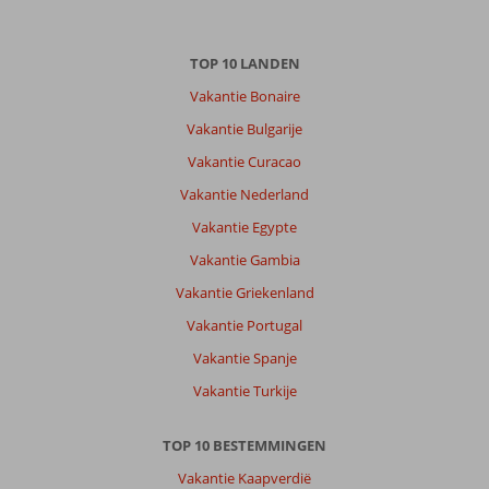
Gezin met oud(ere) kind(eren)
,
14 juli 2026
TOP 10 LANDEN
Over
Vakantie Bonaire
Faliraki:
Vakantie Bulgarije
Met
Vakantie Curacao
de
warmte
Vakantie Nederland
was
Vakantie Egypte
het
redelijk
Vakantie Gambia
ver
Vakantie Griekenland
lopen
naar
Vakantie Portugal
het
Vakantie Spanje
strand
en
Vakantie Turkije
de
restaurants
TOP 10 BESTEMMINGEN
Over
Vakantie Kaapverdië