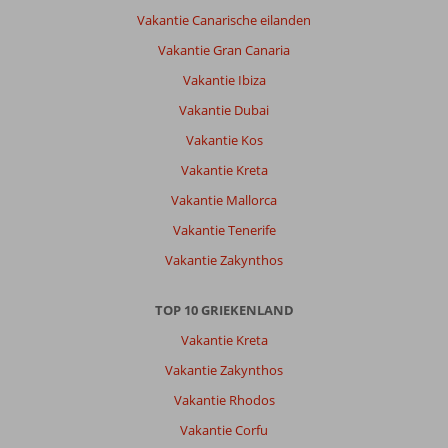
Fly
Vakantie Canarische eilanden
&
Go
Vakantie Gran Canaria
Evita
Vakantie Ibiza
Hotel:
Simpele
Vakantie Dubai
accommodatie
Vakantie Kos
Jammer
dat
Vakantie Kreta
er
Vakantie Mallorca
geen
gezellige
Vakantie Tenerife
bar
Vakantie Zakynthos
was
om
even
TOP 10 GRIEKENLAND
iets
Vakantie Kreta
te
drinken
Vakantie Zakynthos
Zeker
Vakantie Rhodos
in
de
Vakantie Corfu
avond