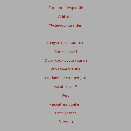
Ligging
8,1
Kamers
8,2
Service
8,1
Kindvriendelijk
7,8
Corendon Inspiratie
Prijs/kwaliteit
8,1
Wifi kwaliteit
7,5
Affiliates
*Actievoorwaarden
Ervaringen
van
onze
klanten
Laagste Prijs Garantie
Taal
Cookiebeleid
Nederlands (NL) (79)
Open cookievoorkeuren
Filter
Privacyverklaring
reisgezelschap
Disclaimer en Copyright
Alle
Vacatures
Sorteren
op
Pers
datum (nieuw > oud)
Pakketreis boeken
Hotelketens
Anoniem
7,0
Sitemap
Nederland