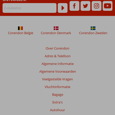
ouder
zijn
dan
48
maanden
worden
niet
Corendon België
Corendon Denmark
Corendon Zweden
meer
weergegeven
om
Over Corendon
de
Adres & Telefoon
relevantie
van
Algemene Informatie
de
Algemene Voorwaarden
getoonde
beoordelingen
Veelgestelde Vragen
te
Vluchtinformatie
garanderen.
Meer
Bagage
info
Extra's
over
onze
Autohuur
beoordelingen.