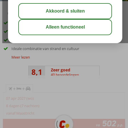
03:45
00:45
aug 32°
C
delen
bewaar
Inclusief huurauto
Gelegen in Rhodos-Stad
Op ca. 100 meter van het strand
Ideale combinatie van strand en cultuur
Meer lezen
8,1
Zeer goed
40 beoordelingen
+
+
07 apr 2027 (wo)
8 dagen (7 nachten)
vanaf Maastricht
502
va
p.p.