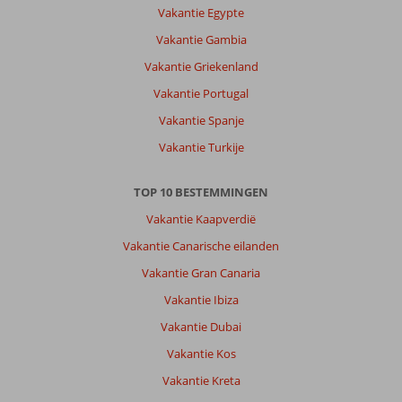
Vakantie Egypte
is
erg
Vakantie Gambia
levendig
Vakantie Griekenland
een
mooie
Vakantie Portugal
oudr
Vakantie Spanje
stad
weinig
Vakantie Turkije
strand
bedjes
TOP 10 BESTEMMINGEN
Over
Vakantie Kaapverdië
Fly
Vakantie Canarische eilanden
&
Go
Vakantie Gran Canaria
Esperia
Vakantie Ibiza
City
Hotel:
Vakantie Dubai
Zwembad
Vakantie Kos
ondiep
en
Vakantie Kreta
niet