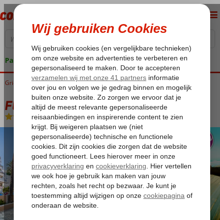
Pakketgarantie
Griekenland
Home
Rhodos
Rhodos-Stad
Fly & Go Esperia City Hotel
Fly & Go Esperia City Hotel
Logies en ontbijt
-
Aparthotel