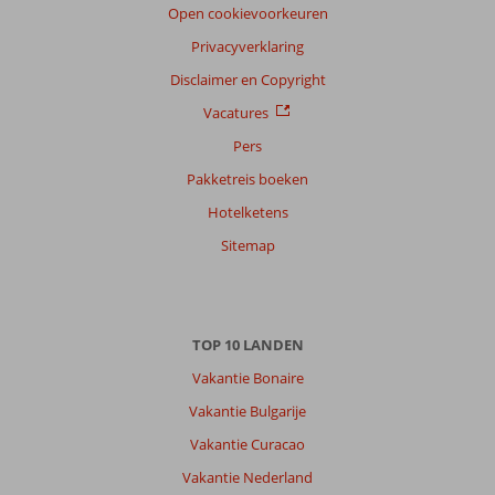
Open cookievoorkeuren
Nederlands (NL) (37)
Privacyverklaring
Filter
reisgezelschap
Disclaimer en Copyright
Alle
Vacatures
Sorteren
Pers
op
Pakketreis boeken
datum (nieuw > oud)
Hotelketens
Sitemap
Anoniem
8,0
Nederland
Met vrienden
,
07 juni 2026
TOP 10 LANDEN
Vakantie Bonaire
Over
Vakantie Bulgarije
Rhodos-
Stad:
Vakantie Curacao
Rhodos
Vakantie Nederland
stad