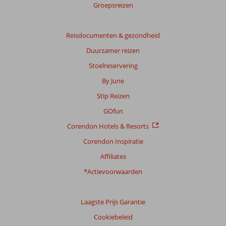
Groepsreizen
Totale
score
Reisdocumenten & gezondheid
Duurzamer reizen
Gebaseerd
op:
Stoelreservering
40
By June
beoordelingen
Stip Reizen
GOfun
Scoreverdeling
Corendon Hotels & Resorts
Algemene indruk
8,1
Eten
8,7
Ligging
8,5
Kamers
7,4
Corendon Inspiratie
Service
8,7
Kindvriendelijk
8,5
Affiliates
Prijs/kwaliteit
8,2
Wifi kwaliteit
8,5
*Actievoorwaarden
Ervaringen
van
onze
Laagste Prijs Garantie
klanten
Cookiebeleid
Taal