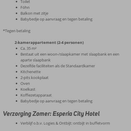
Toilet
Föhn
Balkon met zitje
Babybedje op aanvraag en tegen betaling
*Tegen betaling
2-kamerappartement (2-4 personen)
Ca. 35 m²
Bestaat uit een woon-/slaapkamer met slaapbank en een
aparte slaapbank
Dezelfde faciliteiten als de Standaardkamer
Kitchenette
2-pits kookplaat
Oven
Koelkast
Koffiezetapparaat
Babybedje op aanvraag en tegen betaling
Verzorging Zomer: Esperia City Hotel
Verblijf o.b.v. Logies & Ontbijt: ontbijt in buffetvorm