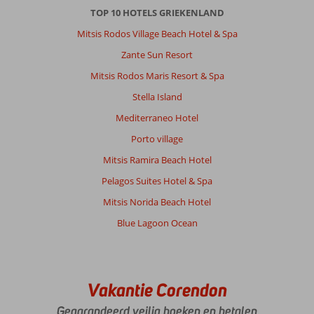
TOP 10 HOTELS GRIEKENLAND
Oude
stad
Mitsis Rodos Village Beach Hotel & Spa
haven
Zante Sun Resort
winkels
restaurants
Mitsis Rodos Maris Resort & Spa
prachtig
Stella Island
pad
langs
Mediterraneo Hotel
het
Porto village
strand
alles
Mitsis Ramira Beach Hotel
op
Pelagos Suites Hotel & Spa
loop
afstand,je
Mitsis Norida Beach Hotel
raakt
Blue Lagoon Ocean
niet
uitgekeken
Over
Fly
Vakantie Corendon
&
Go
Gegarandeerd veilig boeken en betalen