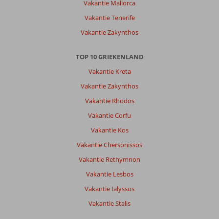
Vakantie Mallorca
groot
Erg
Vakantie Tenerife
schoon
Vakantie Zakynthos
vriendelijk
personeel
TOP 10 GRIEKENLAND
Algemene indruk
8
Eten
-
Vakantie Kreta
Ligging
7
Kamers
7
Service
8
Kindvriendelijk
-
Vakantie Zakynthos
Prijs/kwaliteit
8
Wifi kwaliteit
8
Vakantie Rhodos
Vakantie Corfu
Anoniem
8,0
Vakantie Kos
Nederland
Vakantie Chersonissos
Met partner
,
Vakantie Rethymnon
12 mei 2026
Vakantie Lesbos
Vakantie Ialyssos
Over
Vakantie Stalis
Rhodos-
Stad: