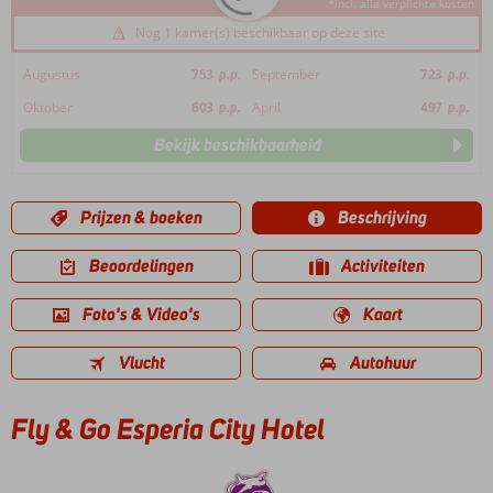
*incl. alle verplichte kosten
Nog 1 kamer(s) beschikbaar op deze site
Augustus
753
p.p.
September
723
p.p.
Oktober
603
p.p.
April
497
p.p.
Bekijk beschikbaarheid
Prijzen & boeken
Beschrijving
Beoordelingen
Activiteiten
Foto's & Video's
Kaart
Vlucht
Autohuur
Fly & Go Esperia City Hotel