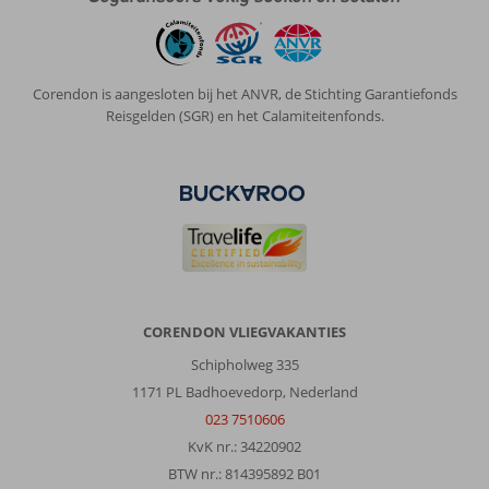
Esperia
City
Hotel:
Goed
Corendon is aangesloten bij het ANVR, de Stichting Garantiefonds
hotel
Reisgelden (SGR) en het Calamiteitenfonds.
vriendelijk
personeel
prima
uitgebreid
ontbijt,
elke
dag
schone
handdoeken
CORENDON VLIEGVAKANTIES
Algemene indruk
8
Eten
9
Schipholweg 335
Ligging
10
Kamers
9
1171 PL Badhoevedorp, Nederland
Service
10
Kindvriendelijk
-
Prijs/kwaliteit
9
Wifi kwaliteit
9
023 7510606
KvK nr.: 34220902
BTW nr.: 814395892 B01
Anoniem