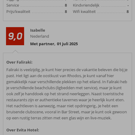
Service
8
Kindvriendelijk
-
Prijs/kwaliteit
8
Wifi kwaliteit
8
Isabelle
9,0
Nederland
Met partner
,
01 juli 2025
Over Faliraki:
Faliraki is veelzijdig, je kunt hier precies de vakantie beleven die bij je
past. Het ligt aan de oostkust van Rhodos, je kunt vanaf hier
gemakkelijk naar verschillende plekken op het eiland. In Faliraki heb
je verschillende beachclubs (ligbedden met service), maar je kunt
ook zelf je handdoek op het strand neerleggen. Naast toeristische
restaurants zijn er authentieke tavernes waar je heerlijk kunt eten.
Het nachtleven is aanwezig, maar niet opdringerig., Je hebt een
bruisende clubscene, vooral in Bar Street, maar je kunt ook gewoon
op een rustig terras zitten met een glas wijn en live-muziek.
Over Evita Hotel: