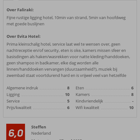
Over Faliraki:
Fijne rustige ligging hotel, 10min van strand, 5min van hoofdweg
met goede buslijnen
Over Evita Hotel:
Prima kleinschalig hotel, service laat wel te wensen over, geen
nachtreceptie en/of security, eten is oke, kamers missen sfeer en
basisdingen als haken/wasrekken voor natte kleding/handdoeken,
geen shampoo in badkamer, elke dag worden alle
linnen/handdoeken vervangen (duurzaamheid?), muziek bij
zwembad staat voortdurend hard en is vrijwel veel van hetzelfde
Algemene indruk
8
Eten
6
Ligging
10
Kamers
8
Service
5
Kindvriendelijk
-
Prijs/kwaliteit
6
Wifi kwaliteit
10
Steffen
6,0
Nederland