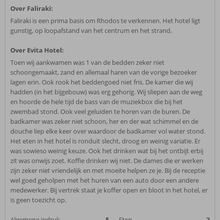
Over Faliraki:
Faliraki is een prima basis om Rhodos te verkennen. Het hotel ligt
gunstig, op loopafstand van het centrum en het strand.
Over Evita Hotel:
Toen wij aankwamen was 1 van de bedden zeker niet
schoongemaakt, zand en allemaal haren van de vorige bezoeker
lagen erin. Ook rook het beddengoed niet fris. De kamer die wij
hadden (in het bijgebouw) was erg gehorig. Wij sliepen aan de weg
en hoorde de hele tijd de bass van de muziekbox die bij het
zwembad stond. Ook veel geluiden te horen van de buren. De
badkamer was zeker niet schoon, her en der wat schimmel en de
douche liep elke keer over waardoor de badkamer vol water stond.
Het eten in het hotel is ronduit slecht, droog en weinig variatie. Er
was sowieso weinig keuze. Ook het drinken wat bij het ontbijt erbij
zit was onwijs zoet. Koffie drinken wij niet. De dames die er werken
zijn zeker niet vriendelijk en met moeite helpen ze je. Bij de receptie
wel goed geholpen met het huren van een auto door een andere
medewerker. Bij vertrek staat je koffer open en bloot in het hotel, er
is geen toezicht op.
Algemene indruk
5
Eten
2