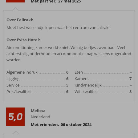
Met partner
,
27 mei 2025
Over Faliraki:
Moet best wel eindje lopen naar het centrum van faliraki.
Over Evita Hotel:
Airconditioning kamer werkte niet. Weinig bedjes zwembad . Veel
achterstallig onderhoud en accommodatie mag wel eens opgeruimd
worden.
Algemene indruk
6
Eten
-
Ligging
6
Kamers
7
Service
5
Kindvriendelijk
-
Prijs/kwaliteit
6
Wifi kwaliteit
8
Melissa
5,0
Nederland
Met vrienden
,
06 oktober 2024