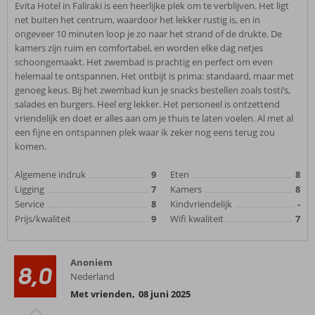
Evita Hotel in Faliraki is een heerlijke plek om te verblijven. Het ligt
net buiten het centrum, waardoor het lekker rustig is, en in
ongeveer 10 minuten loop je zo naar het strand of de drukte. De
kamers zijn ruim en comfortabel, en worden elke dag netjes
schoongemaakt. Het zwembad is prachtig en perfect om even
helemaal te ontspannen. Het ontbijt is prima: standaard, maar met
genoeg keus. Bij het zwembad kun je snacks bestellen zoals tosti’s,
salades en burgers. Heel erg lekker. Het personeel is ontzettend
vriendelijk en doet er alles aan om je thuis te laten voelen. Al met al
een fijne en ontspannen plek waar ik zeker nog eens terug zou
komen.
Algemene indruk
9
Eten
8
Ligging
7
Kamers
8
Service
8
Kindvriendelijk
-
Prijs/kwaliteit
9
Wifi kwaliteit
7
Anoniem
8,0
Nederland
Met vrienden
,
08 juni 2025