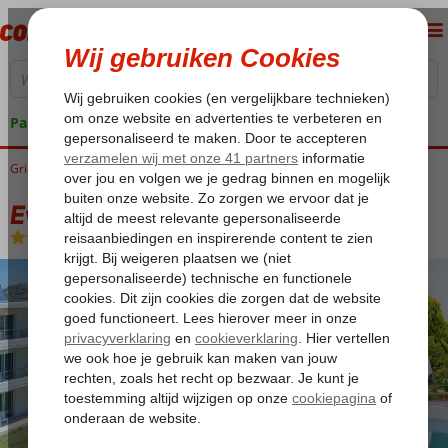
Pakketgarantie
Griekenland
Home
Rhodos
Faliraki
Evita Hotel
Evita Hotel
Logies en ontbijt
-
Hotel