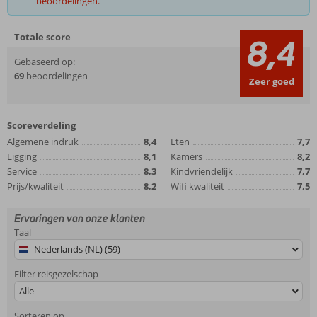
beoordelingen.
Totale score
8,4
Gebaseerd op:
69
beoordelingen
Zeer goed
Scoreverdeling
Algemene indruk
8,4
Eten
7,7
Ligging
8,1
Kamers
8,2
Service
8,3
Kindvriendelijk
7,7
Prijs/kwaliteit
8,2
Wifi kwaliteit
7,5
Ervaringen van onze klanten
Taal
Nederlands (NL) (59)
Filter reisgezelschap
Alle
Sorteren op