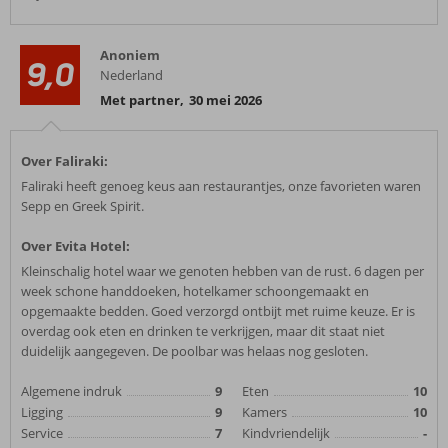
Anoniem
9,0
Nederland
Met partner
,
30 mei 2026
Over Faliraki:
Faliraki heeft genoeg keus aan restaurantjes, onze favorieten waren
Sepp en Greek Spirit.
Over Evita Hotel:
Kleinschalig hotel waar we genoten hebben van de rust. 6 dagen per
week schone handdoeken, hotelkamer schoongemaakt en
opgemaakte bedden. Goed verzorgd ontbijt met ruime keuze. Er is
overdag ook eten en drinken te verkrijgen, maar dit staat niet
duidelijk aangegeven. De poolbar was helaas nog gesloten.
Algemene indruk
9
Eten
10
Ligging
9
Kamers
10
Service
7
Kindvriendelijk
-