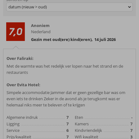
datum (nieuw > oud)
Anoniem
7,0
Nederland
Gezin met oud(ere) kind(eren)
,
14 juli 2026
Over Faliraki:
Met de warmte was het redelijk ver lopen naar het strand en de
restaurants
Over Evita Hotel:
Simpele accommodatie Jammer dat er geen gezellige bar was om
even iets te drinken Zeker in de avond als je terugkomt was er
helemaal niks meer te beleven of te krijgen
Algemene indruk
7
Eten
-
Ligging
7
Kamers
7
Service
6
Kindvriendelijk
7
Prijs/kwaliteit
7
Wifi kwaliteit
3