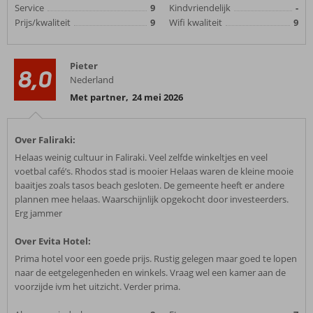
Service
9
Kindvriendelijk
-
Prijs/kwaliteit
9
Wifi kwaliteit
9
Pieter
8,0
Nederland
Met partner
,
24 mei 2026
Over Faliraki:
Helaas weinig cultuur in Faliraki. Veel zelfde winkeltjes en veel
voetbal café’s. Rhodos stad is mooier Helaas waren de kleine mooie
baaitjes zoals tasos beach gesloten. De gemeente heeft er andere
plannen mee helaas. Waarschijnlijk opgekocht door investeerders.
Erg jammer
Over Evita Hotel:
Prima hotel voor een goede prijs. Rustig gelegen maar goed te lopen
naar de eetgelegenheden en winkels. Vraag wel een kamer aan de
voorzijde ivm het uitzicht. Verder prima.