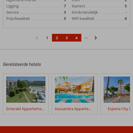
Ligging
7
Kamers
5
Service
3
Kindvriendelijk
-
Prijs/kwaliteit
5
Wifi kwaliteit
8
…
1
2
3
4
‹
›
Gerelateerde hotels
Emerald Appartementen
Kassandra Appartementen
Esperia City H