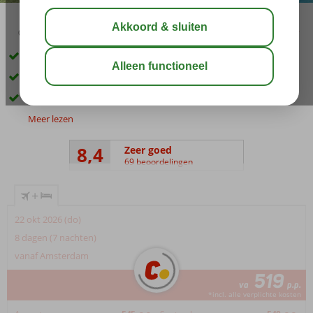
03:45
01:00
aug 32°
C
delen
bewaar
Kleinschalige accommodatie
Ca. 1 km van het strand
Kamers zijn recentelijk gerenoveerd
Meer lezen
8,4
Zeer goed
69 beoordelingen
+
22 okt 2026 (do)
8 dagen (7 nachten)
vanaf Amsterdam
519
va
p.p.
*incl. alle verplichte kosten