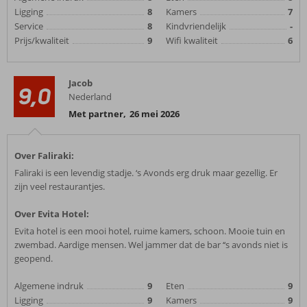
Ligging
8
Kamers
7
Service
8
Kindvriendelijk
-
Prijs/kwaliteit
9
Wifi kwaliteit
6
Jacob
9,0
Nederland
Met partner
,
26 mei 2026
Over Faliraki:
Faliraki is een levendig stadje. ‘s Avonds erg druk maar gezellig. Er
zijn veel restaurantjes.
Over Evita Hotel:
Evita hotel is een mooi hotel, ruime kamers, schoon. Mooie tuin en
zwembad. Aardige mensen. Wel jammer dat de bar ‘‘s avonds niet is
geopend.
Algemene indruk
9
Eten
9
Ligging
9
Kamers
9