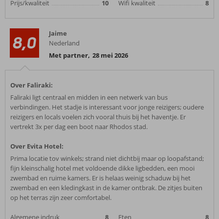
Prijs/kwaliteit
10
Wifi kwaliteit
8
Jaime
8,0
Nederland
Met partner
,
28 mei 2026
Over Faliraki:
Faliraki ligt centraal en midden in een netwerk van bus
verbindingen. Het stadje is interessant voor jonge reizigers; oudere
reizigers en locals voelen zich vooral thuis bij het haventje. Er
vertrekt 3x per dag een boot naar Rhodos stad.
Over Evita Hotel:
Prima locatie tov winkels; strand niet dichtbij maar op loopafstand;
fijn kleinschalig hotel met voldoende dikke ligbedden, een mooi
zwembad en ruime kamers. Er is helaas weinig schaduw bij het
zwembad en een kledingkast in de kamer ontbrak. De zitjes buiten
op het terras zijn zeer comfortabel.
Algemene indruk
8
Eten
8