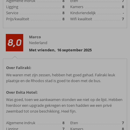
Algemene indruk
8
Eten
7
Ligging
8
Kamers
8
Service
8
Kindvriendelijk
-
Prijs/kwaliteit
8
Wifi kwaliteit
7
Marco
8,0
Nederland
Met vrienden
,
16 september 2025
Over Faliraki:
We waren met zijn zessen, hebben het goed gehad. Faliraki leuk
plaatsje en de Rhodos stad is goed te doen met de bus.
Over Evita Hotel:
Was goed, toen we aankwamen stonden we niet op de lijst. Hebben
hierdoor een upgrade gekregen en toen hadden we een privé
zwembad tot onze beschikking. Heel fijn.
Algemene indruk
8
Eten
7
Ligging
7
Kamers
8