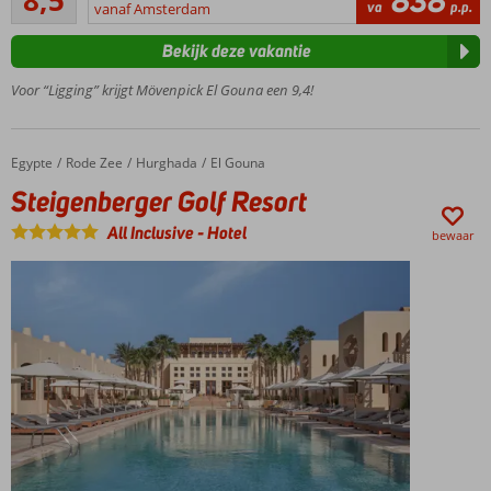
8,5
838
17
va
p.p.
vanaf Amsterdam
Centrum
beoordelingen
van El
Bekijk deze vakantie
Gouna
op ca. 2
Voor “Ligging” krijgt Mövenpick El Gouna een 9,4!
kilometer
Privéstrand
2 à-la-
Egypte
Steigenberger Golf Resort
Home
Rode Zee
Hurghada
El Gouna
carterestaurants
Steigenberger Golf Resort
Meerdere
zwembaden
All Inclusive
-
Hotel
bewaar