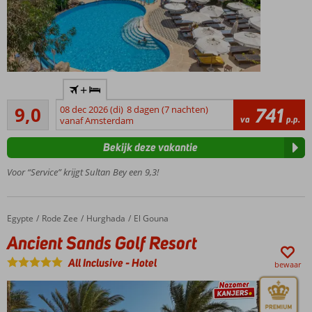
Uitstekende prijs-
+
kwaliteitverhouding!
Uitstekend
9,0
08 dec 2026 (di)
8 dagen (7 nachten)
741
Privéstrand
131
va
p.p.
vanaf Amsterdam
met
beoordelingen
prachtig
Bekijk deze vakantie
uitzicht op
de lagune
Voor “Service” krijgt Sultan Bey een 9,3!
Kom
helemaal
tot rust
Egypte
Ancient Sands Golf Resort
Home
Rode Zee
Hurghada
El Gouna
in de
Ancient Sands Golf Resort
Finger’s
Secret
All Inclusive
-
Hotel
bewaar
Health
Spa
Aanrader:
kamers