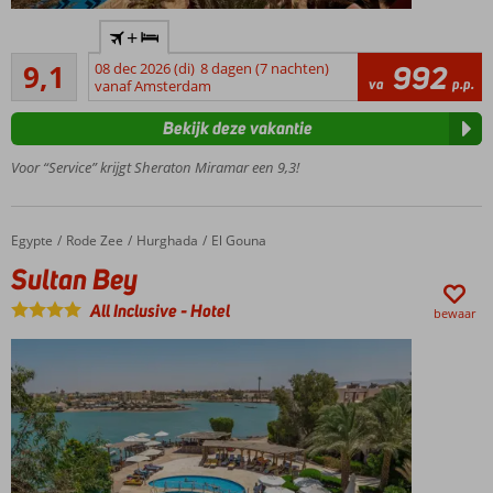
Prachtig,
+
ruim
Uitstekend
opgezet
9,1
08 dec 2026 (di)
8 dagen (7 nachten)
992
126
va
p.p.
complex
vanaf Amsterdam
beoordelingen
3 eigen
Bekijk deze vakantie
privéstranden
Een miniclub
Voor “Service” krijgt Sheraton Miramar een 9,3!
én 3
kinderbaden
Egypte
Sultan Bey
Home
Rode Zee
Hurghada
El Gouna
Sultan Bey
All Inclusive
-
Hotel
bewaar