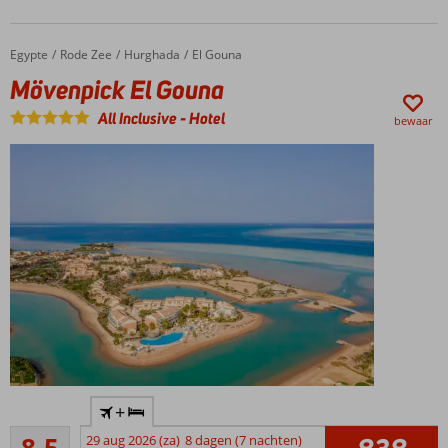
activiteiten
voor jong
en oud
Egypte
Mövenpick El Gouna
Home
Rode Zee
Hurghada
El Gouna
Mövenpick El Gouna
All Inclusive
-
Hotel
bewaar
Aan
+
de
Aanrader
lagune
29 aug 2026 (za)
8 dagen (7 nachten)