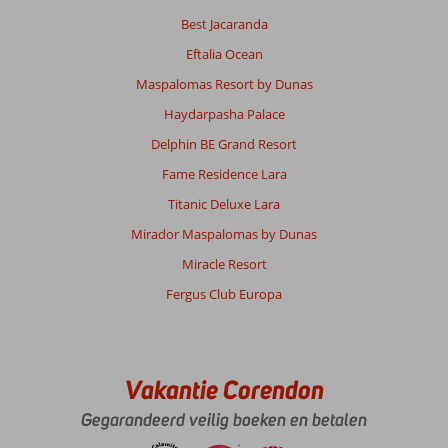
,
Best Jacaranda
07 juni 2026
Eftalia Ocean
Maspalomas Resort by Dunas
Over
El
Haydarpasha Palace
Gouna:
Delphin BE Grand Resort
Mooi
Fame Residence Lara
strand
,
Titanic Deluxe Lara
erg
Mirador Maspalomas by Dunas
schoon,
veilige
Miracle Resort
omgeving,
Fergus Club Europa
je
kunt
vanuit
het
hotel
Vakantie Corendon
naar
de
Gegarandeerd veilig boeken en betalen
haven