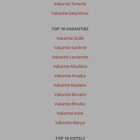
dat
Vakantie Tenerife
het
Vakantie Zakynthos
zwembad
verbouwd
wordt.
TOP 10 VAKANTIES
Personeel,
Vakantie Sicilië
ligging,
eten,
Vakantie Sardinië
akmers,...
Vakantie Lanzarote
bijna
100%
Vakantie Albufeira
perfect.
Vakantie Antalya
Algemene indruk
9
Eten
9
Vakantie Madeira
Ligging
10
Kamers
9
Vakantie Bonaire
Service
10
Kindvriendelijk
-
Prijs/kwaliteit
9
Wifi kwaliteit
Vakantie Rhodos
6
Vakantie Italië
Vakantie Alanya
Paulina
10
Nederland
Met partner
TOP 10 HOTELS