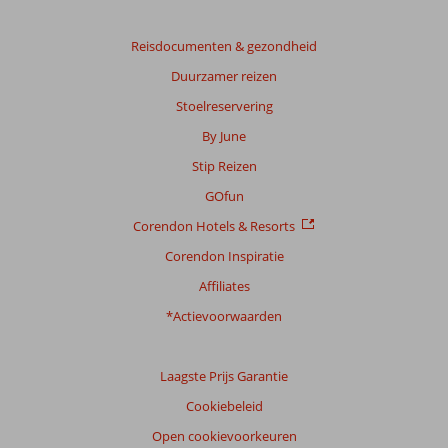
op:
126
Reisdocumenten & gezondheid
beoordelingen
Duurzamer reizen
Stoelreservering
Scoreverdeling
By June
Algemene indruk
9,1
Eten
8,5
Stip Reizen
Ligging
9,2
Kamers
8,9
Service
9,3
Kindvriendelijk
8,2
GOfun
Prijs/kwaliteit
8,8
Wifi kwaliteit
7,9
Corendon Hotels & Resorts
Corendon Inspiratie
Ervaringen
van
Affiliates
onze
klanten
*Actievoorwaarden
Taal
Nederlands (NL) (95)
Laagste Prijs Garantie
Filter
Cookiebeleid
reisgezelschap
Open cookievoorkeuren
Alle