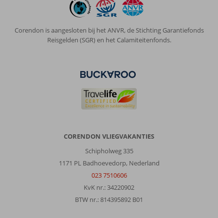
of
old
town
Corendon is aangesloten bij het ANVR, de Stichting Garantiefonds
lopen
Reisgelden (SGR) en het Calamiteitenfonds.
zonder
lastig
gevallen
te
worden
door
allerlei
verkopers.
Kortom
prima
CORENDON VLIEGVAKANTIES
bestemming
Schipholweg 335
Over
1171 PL Badhoevedorp, Nederland
Sheraton
023 7510606
Miramar:
KvK nr.: 34220902
Prachtig
BTW nr.: 814395892 B01
hotel
heel