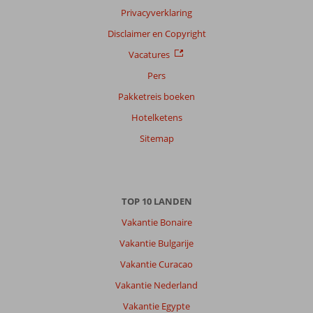
Privacyverklaring
Sorteren
op
Disclaimer en Copyright
datum (nieuw > oud)
Vacatures
Pers
Jancleber
9,0
Pakketreis boeken
Nederland
Hotelketens
Met partner
,
Sitemap
13 juni 2026
Over
TOP 10 LANDEN
El
Gouna:
Vakantie Bonaire
Weer
Vakantie Bulgarije
heel
Vakantie Curacao
erg
leuke
Vakantie Nederland
vekantie
Vakantie Egypte
geweest