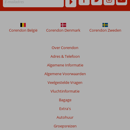
niet
meer
weergegeven
om
de
Corendon België
Corendon Denmark
Corendon Zweden
relevantie
van
de
Over Corendon
getoonde
Adres & Telefoon
beoordelingen
te
Algemene Informatie
garanderen.
Algemene Voorwaarden
Meer
info
Veelgestelde Vragen
over
Vluchtinformatie
onze
beoordelingen.
Bagage
Extra's
Totale
Autohuur
score
Groepsreizen
Gebaseerd