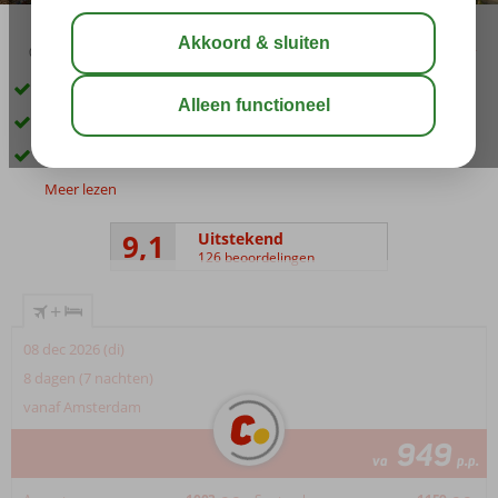
04:50
00:30
aug 34°
C
delen
bewaar
Prachtig, ruim opgezet complex
3 eigen privéstranden
Een miniclub én 3 kinderbaden
Meer lezen
9,1
Uitstekend
126 beoordelingen
+
08 dec 2026 (di)
8 dagen (7 nachten)
vanaf Amsterdam
949
va
p.p.