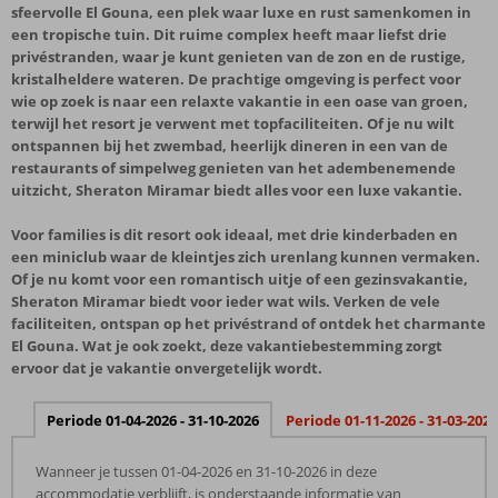
sfeervolle El Gouna, een plek waar luxe en rust samenkomen in
een tropische tuin. Dit ruime complex heeft maar liefst drie
privéstranden, waar je kunt genieten van de zon en de rustige,
kristalheldere wateren. De prachtige omgeving is perfect voor
wie op zoek is naar een relaxte vakantie in een oase van groen,
terwijl het resort je verwent met topfaciliteiten. Of je nu wilt
ontspannen bij het zwembad, heerlijk dineren in een van de
restaurants of simpelweg genieten van het adembenemende
uitzicht, Sheraton Miramar biedt alles voor een luxe vakantie.
Voor families is dit resort ook ideaal, met drie kinderbaden en
een miniclub waar de kleintjes zich urenlang kunnen vermaken.
Of je nu komt voor een romantisch uitje of een gezinsvakantie,
Sheraton Miramar biedt voor ieder wat wils. Verken de vele
faciliteiten, ontspan op het privéstrand of ontdek het charmante
El Gouna. Wat je ook zoekt, deze vakantiebestemming zorgt
ervoor dat je vakantie onvergetelijk wordt.
Periode 01-04-2026 - 31-10-2026
Periode 01-11-2026 - 31-03-2027
Wanneer je tussen 01-04-2026 en 31-10-2026 in deze
accommodatie verblijft, is onderstaande informatie van