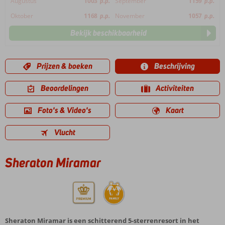
Augustus
1003
p.p.
September
1159
p.p.
Oktober
1168
p.p.
November
1057
p.p.
Bekijk beschikbaarheid
Prijzen & boeken
Beschrijving
Beoordelingen
Activiteiten
Foto's & Video's
Kaart
Vlucht
Sheraton Miramar
Sheraton Miramar is een schitterend 5-sterrenresort in het