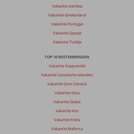
in
Vakantie Gambia
El
Vakantie Griekenland
Gouna.
Vakantie Portugal
Over
Vakantie Spanje
Sheraton
Miramar:
Vakantie Turkije
Het
hotel
TOP 10 BESTEMMINGEN
is
gewoon
Vakantie Kaapverdië
perfect,
Vakantie Canarische eilanden
ondanks
het
Vakantie Gran Canaria
feit
Vakantie Ibiza
dat
wij
Vakantie Dubai
van
Vakantie Kos
te
voren
Vakantie Kreta
niet
Vakantie Mallorca
wisten