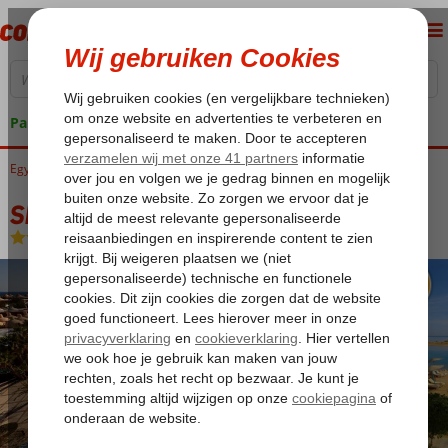
Pakketgarantie
Egypte
Home
Rode Zee
Hurghada
El Gouna
Sheraton Miramar
Sheraton Miramar
Ultra All Inclusive
-
Hotel