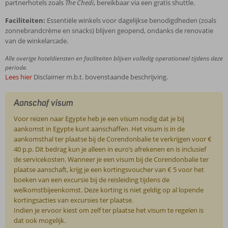
partnerhotels zoals
The Chedi
, bereikbaar via een gratis shuttle.
Faciliteiten:
Essentiële winkels voor dagelijkse benodigdheden (zoals
zonnebrandcrème en snacks) blijven geopend, ondanks de renovatie
van de winkelarcade.
Alle overige hoteldiensten en faciliteiten blijven volledig operationeel tijdens deze
periode.
Lees hier
Disclaimer m.b.t. bovenstaande beschrijving.
Aanschaf visum
Voor reizen naar Egypte heb je een visum nodig dat je bij
aankomst in Egypte kunt aanschaffen. Het visum is in de
aankomsthal ter plaatse bij de Corendonbalie te verkrijgen voor €
40 p.p. Dit bedrag kun je alleen in euro’s afrekenen en is inclusief
de servicekosten. Wanneer je een visum bij de Corendonbalie ter
plaatse aanschaft, krijg je een kortingsvoucher van € 5 voor het
boeken van een excursie bij de reisleiding tijdens de
welkomstbijeenkomst. Deze korting is niet geldig op al lopende
kortingsacties van excursies ter plaatse.
Indien je ervoor kiest om zelf ter plaatse het visum te regelen is
dat ook mogelijk.