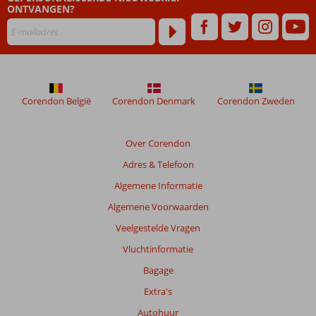
ONTVANGEN?
maanden
worden
niet
meer
weergegeven
om
de
Corendon België
Corendon Denmark
Corendon Zweden
relevantie
van
de
Over Corendon
getoonde
Adres & Telefoon
beoordelingen
te
Algemene Informatie
garanderen.
Algemene Voorwaarden
Meer
info
Veelgestelde Vragen
over
Vluchtinformatie
onze
beoordelingen.
Bagage
Extra's
Totale
Autohuur