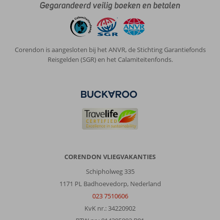
slecht
Gegarandeerd veilig boeken en betalen
ter
been
ben
hebben
Corendon is aangesloten bij het ANVR, de Stichting Garantiefonds
we
Reisgelden (SGR) en het Calamiteitenfonds.
gebruik
gemaakt
vd
tuk
tuk.
Deze
kan
je
bij
de
CORENDON VLIEGVAKANTIES
beveiliger
bestellen,
Schipholweg 335
van
1171 PL Badhoevedorp, Nederland
hotel
023 7510606
naar
KvK nr.: 34220902
de
stad