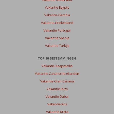
Alle
Vakantie Egypte
comfort
en
Vakantie Gambia
niets
Vakantie Griekenland
is
te
Vakantie Portugal
veel
Vakantie Spanje
gevraagd.
Nederlandstalige
Vakantie Turkije
gids
Zakaria
TOP 10 BESTEMMINGEN
was
de
Vakantie Kaapverdië
max.
Vakantie Canarische eilanden
Over
Vakantie Gran Canaria
Sultan
Vakantie Ibiza
Bey:
Je
Vakantie Dubai
komt
Vakantie Kos
hier
werkelijk
Vakantie Kreta