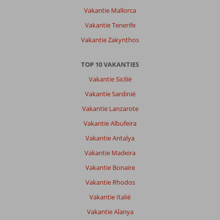
niets
Vakantie Mallorca
te
kort.
Vakantie Tenerife
Verzorgde
Vakantie Zakynthos
accomodatie
en
behulpzaam,
TOP 10 VAKANTIES
vriendelijk
Vakantie Sicilië
personeel.
Vakantie Sardinië
Algemene indruk
10
Eten
9
Vakantie Lanzarote
Ligging
9
Kamers
10
Service
10
Kindvriendelijk
-
Vakantie Albufeira
Prijs/kwaliteit
10
Wifi kwaliteit
9
Vakantie Antalya
Vakantie Madeira
Anoniem
10
Vakantie Bonaire
Nederland
Vakantie Rhodos
Gezin met oud(ere) kind(eren)
,
02 juli 2026
Vakantie Italië
Vakantie Alanya