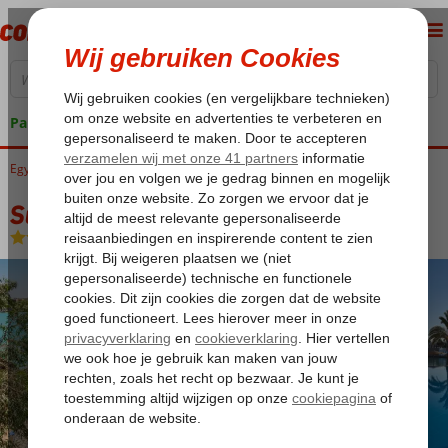
Pakketgarantie
Egypte
Home
Rode Zee
Hurghada
El Gouna
Sultan Bey
Sultan Bey
All Inclusive
-
Hotel