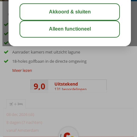
04:50
00:30
aug 34°
C
delen
bewaar
Uitstekende prijs-kwaliteitverhouding!
Privéstrand met prachtig uitzicht op de lagune
Kom helemaal tot rust in de Finger’s Secret Health Spa
Aanrader: kamers met uitzicht lagune
18-holes golfbaan in de directe omgeving
Meer lezen
9,0
Uitstekend
131 beoordelingen
+
08 dec 2026 (di)
8 dagen (7 nachten)
vanaf Amsterdam