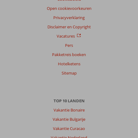
reisgezelschap
Open cookievoorkeuren
Alle
Privacyverklaring
Sorteren
op
Disclaimer en Copyright
datum (nieuw > oud)
Vacatures
Pers
Geert
10
Pakketreis boeken
Belgie
Hotelketens
Gezin met oud(ere) kind(eren)
,
08 juli 2026
Sitemap
Over
El
TOP 10 LANDEN
Gouna:
Vakantie Bonaire
Prachtige
cruise
Vakantie Bulgarije
en
Vakantie Curacao
top-
hotel.
Vakantie Nederland