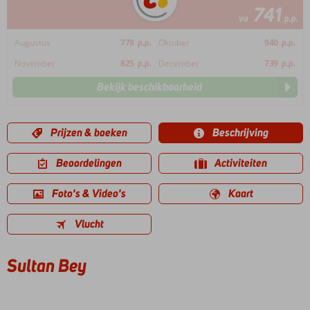
741
va
p.p.
Augustus
778
p.p.
Oktober
940
p.p.
November
825
p.p.
December
739
p.p.
Bekijk beschikbaarheid
Prijzen & boeken
Beschrijving
Beoordelingen
Activiteiten
Foto's & Video's
Kaart
Vlucht
Sultan Bey