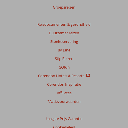
score
Groepsreizen
Gebaseerd
op:
131
Reisdocumenten & gezondheid
beoordelingen
Duurzamer reizen
Stoelreservering
Scoreverdeling
By June
Algemene indruk
9,0
Eten
8,5
Stip Reizen
Ligging
9,2
Kamers
8,2
Service
9,3
Kindvriendelijk
7,5
GOfun
Prijs/kwaliteit
8,9
Wifi kwaliteit
8,4
Corendon Hotels & Resorts
Corendon Inspiratie
Ervaringen
van
Affiliates
onze
klanten
*Actievoorwaarden
Taal
Nederlands (NL) (108)
Laagste Prijs Garantie
Filter
Cookiebeleid