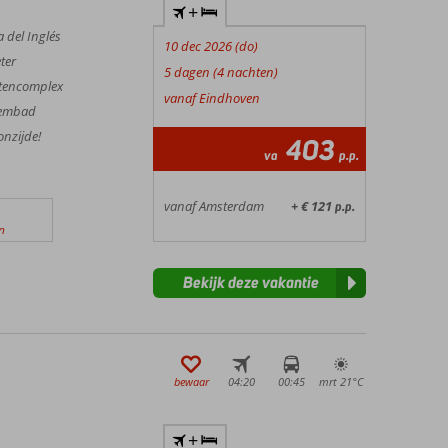
+
 del Inglés
10 dec 2026 (do)
ter
5 dagen (4 nachten)
ntencomplex
vanaf Eindhoven
zwembad
nzijde!
403
va
p.p.
vanaf Amsterdam
+ € 121
p.p.
n
Bekijk deze vakantie
bewaar
04:20
00:45
mrt 21°
C
+