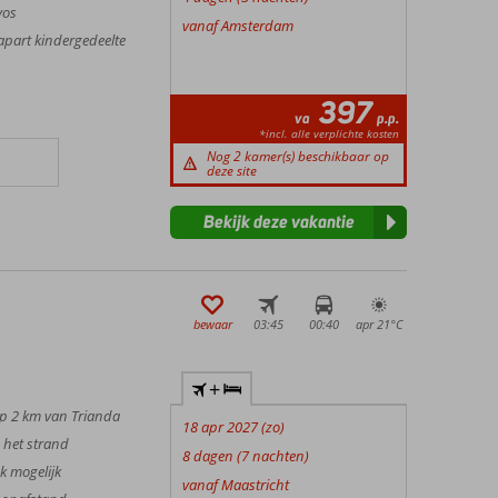
vos
vanaf Amsterdam
part kindergedeelte
397
va
p.p.
*incl. alle verplichte kosten
Nog 2 kamer(s) beschikbaar op
deze site
Bekijk deze vakantie
bewaar
03:45
00:40
apr 21°
C
+
op 2 km van Trianda
18 apr 2027 (zo)
 het strand
8 dagen (7 nachten)
k mogelijk
vanaf Maastricht