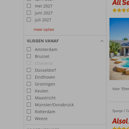
All S
mei 2027
juni 2027
juli 2027
meer opties
augustus
september
oktober
2027
2027
2027
VLIEGEN VANAF
Amsterdam
Brussel
Charleroi
Düsseldorf
Eindhoven
Groningen
Voor “Eten
Keulen
Maastricht
Münster/Osnabrück
Spanje
Alsol Africana
Home
C
Rotterdam
Weeze
Alsol