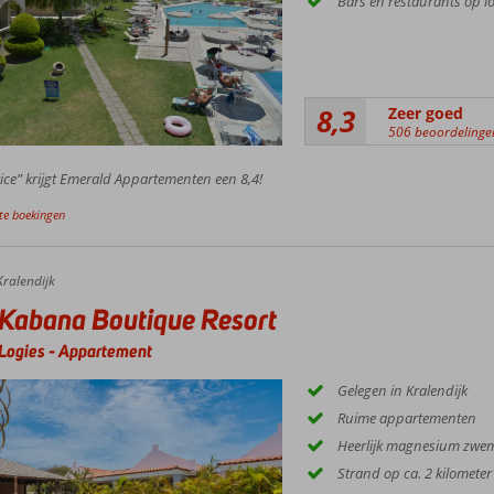
Bars en restaurants op 
8,3
Zeer goed
506 beoordelinge
ice” krijgt Emerald Appartementen een 8,4!
te boekingen
Kralendijk
Kabana Boutique Resort
Logies
-
Appartement
Gelegen in Kralendijk
Ruime appartementen
Heerlijk magnesium zw
Strand op ca. 2 kilometer