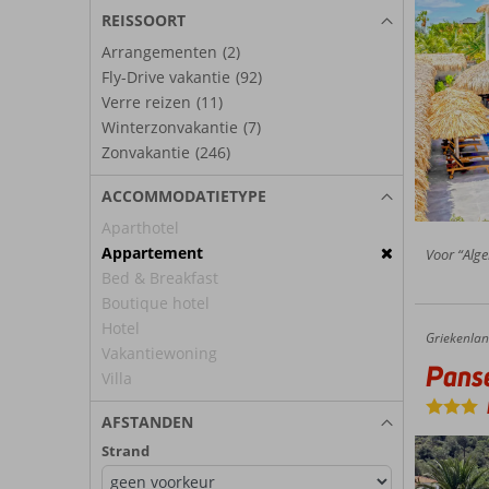
REISSOORT
Arrangementen
(2)
Fly-Drive vakantie
(92)
Verre reizen
(11)
Winterzonvakantie
(7)
Zonvakantie
(246)
ACCOMMODATIETYPE
Aparthotel
Appartement
Voor “Alge
Bed & Breakfast
Boutique hotel
Hotel
Griekenla
Panselinos
Home
Vakantiewoning
Panse
Villa
AFSTANDEN
Strand