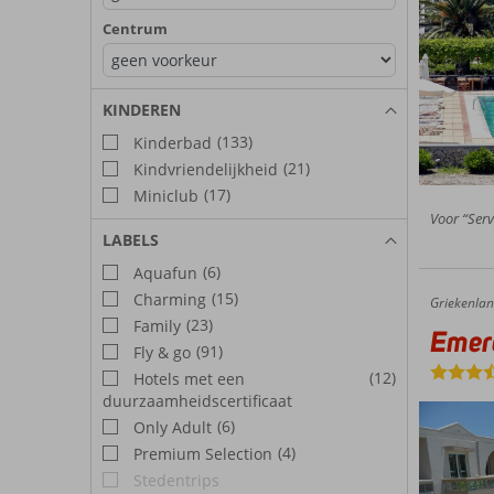
Centrum
KINDEREN
(133)
Kinderbad
(21)
Kindvriendelijkheid
(17)
Miniclub
Voor “Serv
LABELS
(6)
Aquafun
(15)
Charming
Griekenla
Emerald Appartementen
Home
(23)
Family
Emer
(91)
Fly & go
(12)
Hotels met een
duurzaamheidscertificaat
(6)
Only Adult
(4)
Premium Selection
Stedentrips