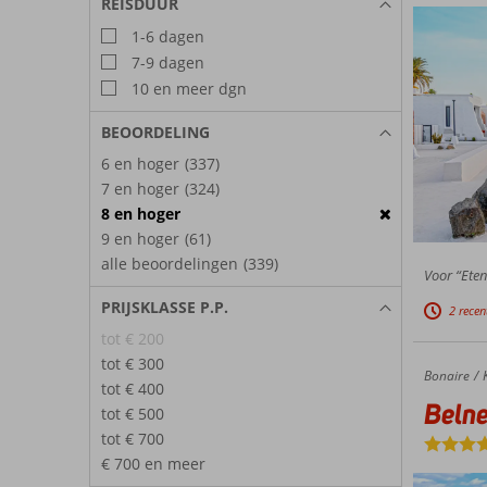
REISDUUR
1-6 dagen
7-9 dagen
10 en meer dgn
BEOORDELING
6 en hoger
(337)
7 en hoger
(324)
8 en hoger
9 en hoger
(61)
alle beoordelingen
(339)
Voor “Eten
PRIJSKLASSE P.P.
2 recen
tot € 200
tot € 300
Bonaire
Belnem House Bonaire
Home
tot € 400
Beln
tot € 500
tot € 700
€ 700 en meer