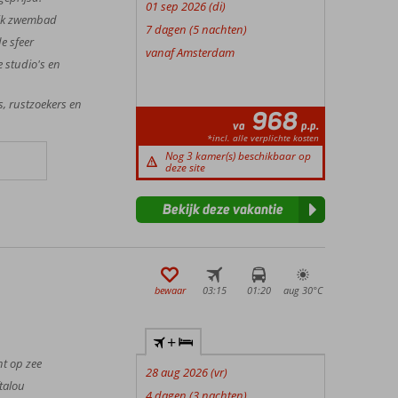
01 sep 2026 (di)
ijk zwembad
7 dagen (5 nachten)
e sfeer
vanaf Amsterdam
 studio's en
s, rustzoekers en
968
va
p.p.
*incl. alle verplichte kosten
Nog 3 kamer(s) beschikbaar op
deze site
Bekijk deze vakantie
bewaar
03:15
01:20
aug 30°
C
+
ht op zee
28 aug 2026 (vr)
talou
4 dagen (3 nachten)