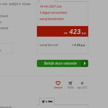
min. leeftijd is 18 jaar
14 mrt 2027 (zo)
5 dagen (4 nachten)
strand
vanaf Amsterdam
es
wembad
423
va
p.p.
vanaf Brussel
+ € 24
p.p.
n
Bekijk deze vakantie
bewaar
10:00
sep 32°
C
+
geprijsd!