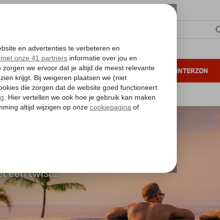
NTIE
VERRE REIZEN
ALL INCLUSIVE
WINTERZON
 annuleren*