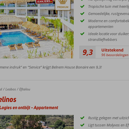
Tropische tuin met heerl
Gemoedelijke, rustgevend
Moderne en comfortabele
appartementen
Ideale locatie voor duiker
strandliefhebbers
9,3
Uitstekend
96 beoordelingen
mene indruk” en “Service” krijgt Belnem House Bonaire een 9,3!
nd
Lesbos
Eftalou
linos
Logies en ontbijt
-
Appartement
Rustig gelegen met uitzic
Ligt tussen Molyvos en Ef