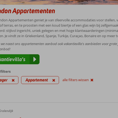
ndon Appartementen
don Appartementen geniet je van sfeervolle accommodaties voor stellen, v
 of terras, en te proosten met een koud biertje of een glas wijn bij zelfgema
erd: stijlvol ingericht, uniek gelegen en met hoge klantwaarderingen (minimaa
len. Je vindt ze in Griekenland, Spanje, Turkije, Curaçao, Bonaire en op mee
t we naast ons appartementen aanbod ook vakantievilla's aanbieden voor grote 
aanbod!
antievilla's
filters
oger
Appartement
alle filters wissen
Kralendijk