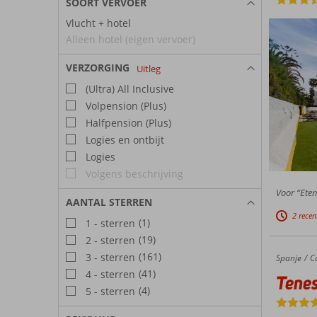
SOORT VERVOER
Vlucht + hotel
Alleen hotel (eigen vervoer)
VERZORGING
Uitleg
(Ultra) All Inclusive
Volpension (Plus)
Halfpension (Plus)
Logies en ontbijt
Logies
Volgens beschrijving
Voor “Eten”
AANTAL STERREN
2 recen
(1)
1 - sterren
(19)
2 - sterren
(161)
3 - sterren
Spanje
Tenesoya
Home
C
(41)
4 - sterren
Tene
(4)
5 - sterren