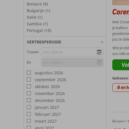
Bonaire
(9)
Core
Bulgarije
(1)
Italië
(1)
Met Coren
Gambia
(1)
je balkon
Portugal
(18)
geselecte
jou te de
VERTREKPERIODE
Wist je da
Tussen
ons villa 
En
Vak
augustus 2026
Gekozen 
september 2026
oktober 2026
8 en h
november 2026
december 2026
januari 2027
februari 2027
maart 2027
Bonaire
All Seasons Appartementen
Home
april 2027