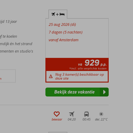
+
ijd 13 jaar
25 aug 2026 (di)
7 dagen (5 nachten)
f te koelen
vanaf Amsterdam
ndijk én het strand
ementen en studio's
929
va
p.p.
*incl. alle verplichte kosten
Nog 3 kamer(s) beschikbaar op
deze site
n
Bekijk deze vakantie
bewaar
04:20
00:45
dec 22°
C