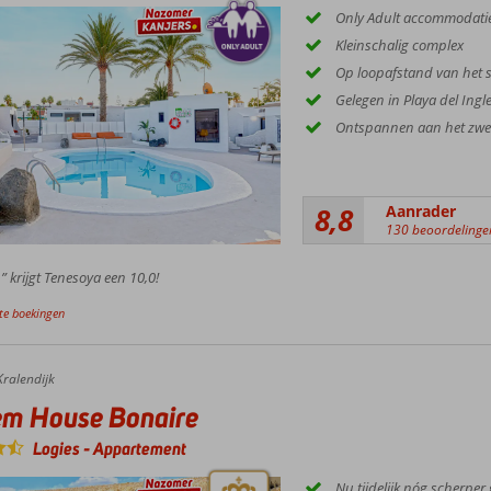
Only Adult accommodatie; 
Kleinschalig complex
Op loopafstand van het 
Gelegen in Playa del Ingl
Ontspannen aan het z
8,8
Aanrader
130 beoordelinge
” krijgt Tenesoya een 10,0!
te boekingen
Kralendijk
em House Bonaire
Logies
-
Appartement
Nu tijdelijk nóg scherper 