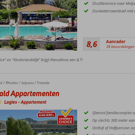
Shuttleservice naar Moly
Zoutwaterzwembad met a
8,6
Aanrader
38 beoordelingen
ice” en “Kindvriendelijk” krijgt Panselinos een 8,7!
nd
Rhodos
Ialyssos / Trianda
ald Appartementen
Logies
-
Appartement
Sfeervol familiecomplex 
Op slechts 300 meter van
Ontbijt of Halfpension oo