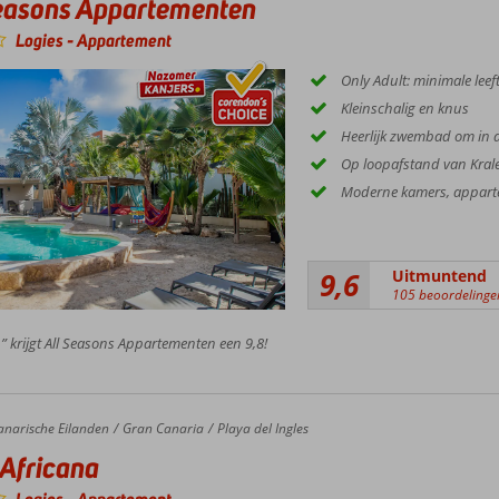
easons Appartementen
Logies
-
Appartement
Only Adult: minimale leeft
Kleinschalig en knus
Heerlijk zwembad om in a
Op loopafstand van Krale
Moderne kamers, appart
9,6
Uitmuntend
105 beoordelinge
” krijgt All Seasons Appartementen een 9,8!
anarische Eilanden
Gran Canaria
Playa del Ingles
 Africana