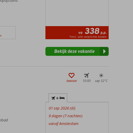
loopafstand
338
va
p.p.
n
*incl. alle verplichte kosten
Bekijk deze vakantie
bewaar
10:00
sep 32°
C
+
01 sep 2026 (di)
9 dagen (7 nachten)
embad
vanaf Amsterdam