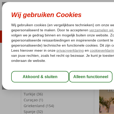
LAST MINUTE
ZOMER 2026
ZONVAKA
Pakketgarantie
Laagsteprijsgarantie*
Gratis
REISGEZELSCHAP
Kamer 1:
2 Personen
Wijzig Reisgezelschap
BESTEMMINGEN
Turkije
(36)
Curaçao
(1)
Griekenland
(154)
Spanje
(32)