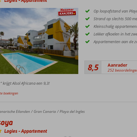
Logies
-
Appartement
Op loopafstand van Playa
Strand op slechts 500 me
Kleinschalig apparteme
Lekker afkoelen in het 
Appartementen aan de zo
8,5
Aanrader
252 beoordelinge
 krijgt Alsol Africana een 9,3!
te boekingen
anarische Eilanden
Gran Canaria
Playa del Ingles
soya
Logies
-
Appartement