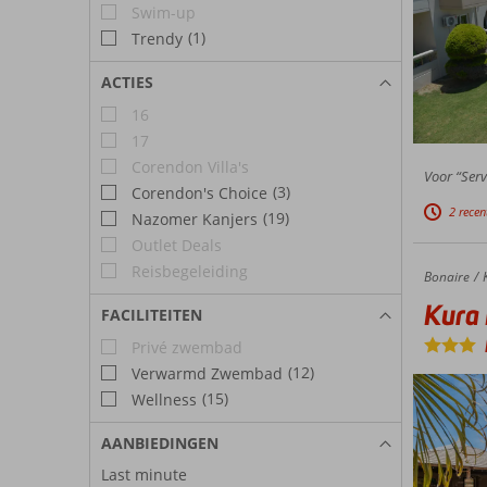
Swim-up
(1)
Trendy
ACTIES
16
17
Corendon Villa's
Voor “Serv
(3)
Corendon's Choice
2 recen
(19)
Nazomer Kanjers
Outlet Deals
Reisbegeleiding
Bonaire
Kura Kabana Boutique Resort
Home
Kura 
FACILITEITEN
Privé zwembad
(12)
Verwarmd Zwembad
(15)
Wellness
AANBIEDINGEN
Last minute