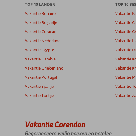
TOP 10 LANDEN
TOP 10 B
onze
beoordelingen.
Vakantie Bonaire
Vakantie K
Vakantie Bulgarije
Vakantie Ca
Totale score
Scoreverdeling
8,6
Vakantie Curacao
Vakantie G
Algemene indruk
8,6
Eten
Gebaseerd op:
Ligging
8,6
Kamers
Vakantie Nederland
Vakantie Ib
68
Aanrader
Service
7,9
Kindvriende
beoordelingen
Vakantie Egypte
Vakantie D
Prijs/kwaliteit
8,5
Wifi kwalite
Vakantie Gambia
Vakantie K
Vakantie Griekenland
Vakantie Kr
Ervaringen
Taal
Vakantie Portugal
Vakantie M
van onze
Nederlands (NL) (63)
klanten
Vakantie Spanje
Vakantie Te
Vakantie Turkije
Vakantie Z
10
Ook
Algemene indruk
10
nu
Ligging
10
Rene
weer
Vakantie Corendon
Service
10
Nederland
fantastisch
Prijs/kwaliteit
10
Gegarandeerd veilig boeken en betalen
heerlijk
Alleen
Eten
-