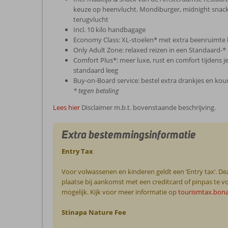
keuze op heenvlucht. Mondiburger, midnight snack,
terugvlucht
Incl. 10 kilo handbagage
Economy Class: XL-stoelen* met extra beenruimte
Only Adult Zone: relaxed reizen in een Standaard-* 
Comfort Plus*: meer luxe, rust en comfort tijdens je
standaard leeg
Buy-on-Board service: bestel extra drankjes en k
* tegen betaling
Lees hier
Disclaimer m.b.t. bovenstaande beschrijving.
Extra bestemmingsinformatie
Entry Tax
Voor volwassenen en kinderen geldt een ‘Entry tax’. Dez
plaatse bij aankomst met een creditcard of pinpas te vo
mogelijk. Kijk voor meer informatie op
tourismtax.bon
Stinapa Nature Fee