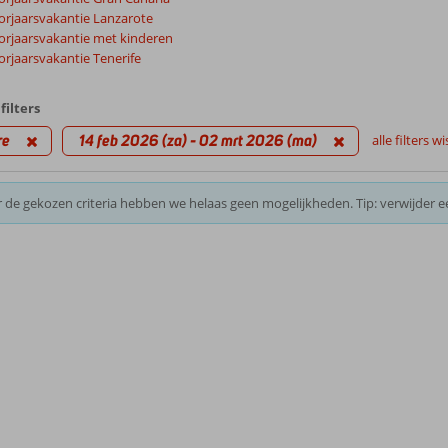
orjaarsvakantie Lanzarote
orjaarsvakantie met kinderen
rjaarsvakantie Tenerife
filters
re
14 feb 2026 (za) - 02 mrt 2026 (ma)
alle filters w
 de gekozen criteria hebben we helaas geen mogelijkheden. Tip: verwijder e