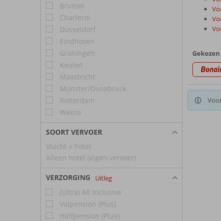
Brussel
Vo
Charleroi
Vo
Voo
Düsseldorf
Eindhoven
Groningen
Gekozen 
Keulen
Bonai
Maastricht
Münster/Osnabrück
Rotterdam
Voor
Weeze
SOORT VERVOER
Vlucht + hotel
Alleen hotel (eigen vervoer)
VERZORGING
Uitleg
(Ultra) All Inclusive
Volpension (Plus)
Halfpension (Plus)