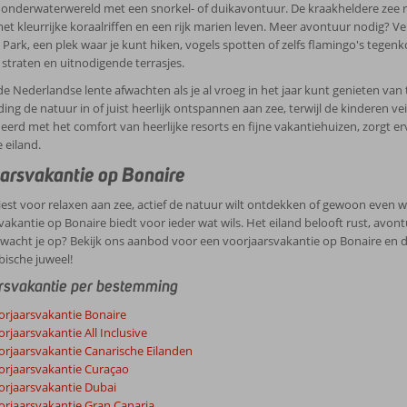
 onderwaterwereld met een snorkel- of duikavontuur. De kraakheldere zee r
met kleurrijke koraalriffen en een rijk marien leven. Meer avontuur nodig? 
Park, een plek waar je kunt hiken, vogels spotten of zelfs flamingo's tegenkom
 straten en uitnodigende terrasjes.
 Nederlandse lente afwachten als je al vroeg in het jaar kunt genieten van 
ing de natuur in of juist heerlijk ontspannen aan zee, terwijl de kinderen v
erd met het comfort van heerlijke resorts en fijne vakantiehuizen, zorgt ervo
 eiland.
arsvakantie op Bonaire
kiest voor relaxen aan zee, actief de natuur wilt ontdekken of gewoon even w
vakantie op Bonaire biedt voor ieder wat wils. Het eiland belooft rust, avo
wacht je op? Bekijk ons aanbod voor een voorjaarsvakantie op Bonaire en 
ibische juweel!
rsvakantie per bestemming
orjaarsvakantie Bonaire
rjaarsvakantie All Inclusive
orjaarsvakantie Canarische Eilanden
orjaarsvakantie Curaçao
orjaarsvakantie Dubai
orjaarsvakantie Gran Canaria