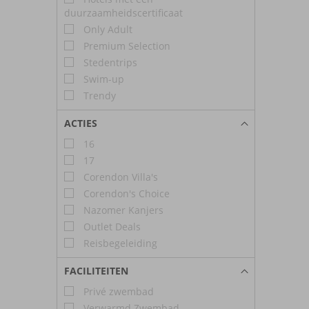
duurzaamheidscertificaat
Only Adult
Premium Selection
Stedentrips
Swim-up
Trendy
ACTIES
16
17
Corendon Villa's
Corendon's Choice
Nazomer Kanjers
Outlet Deals
Reisbegeleiding
FACILITEITEN
Privé zwembad
Verwarmd Zwembad