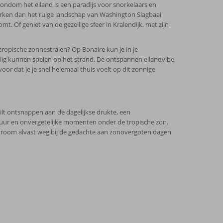
ondom het eiland is een paradijs voor snorkelaars en
Verken dan het ruige landschap van Washington Slagbaai
t. Of geniet van de gezellige sfeer in Kralendijk, met zijn
tropische zonnestralen? Op Bonaire kun je in je
eilig kunnen spelen op het strand. De ontspannen eilandvibe,
or dat je je snel helemaal thuis voelt op dit zonnige
ilt ontsnappen aan de dagelijkse drukte, een
ntuur en onvergetelijke momenten onder de tropische zon.
droom alvast weg bij de gedachte aan zonovergoten dagen