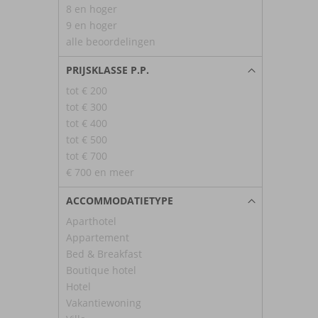
8 en hoger
9 en hoger
alle beoordelingen
PRIJSKLASSE P.P.
tot € 200
tot € 300
tot € 400
tot € 500
tot € 700
€ 700 en meer
ACCOMMODATIETYPE
Aparthotel
Appartement
Bed & Breakfast
Boutique hotel
Hotel
Vakantiewoning