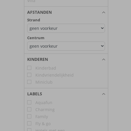
Villa
AFSTANDEN
Strand
Centrum
KINDEREN
Kinderbad
Kindvriendelijkheid
Miniclub
LABELS
Aquafun
Charming
Family
Fly & go
Hotels met een