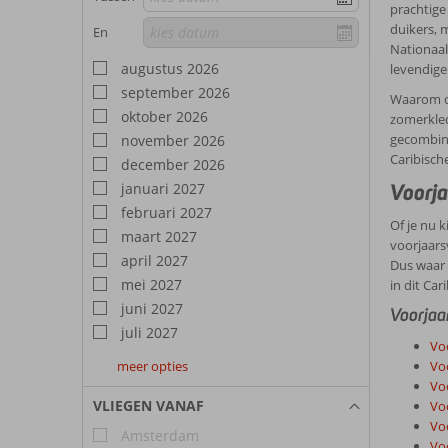
prachtige
duikers, 
En
Nationaal 
augustus 2026
levendige
september 2026
Waarom de
oktober 2026
zomerkled
gecombine
november 2026
Caribische
december 2026
Voorja
januari 2027
februari 2027
Of je nu 
maart 2027
voorjaars
april 2027
Dus waar 
mei 2027
in dit Car
juni 2027
Voorjaa
juli 2027
Vo
meer opties
Voo
augustus
september
oktober
Vo
2027
2027
2027
VLIEGEN VANAF
Vo
Vo
Amsterdam
Vo