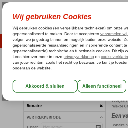
LAST MINUTE
ZOMER 2026
ZONVAKA
Pakketgarantie
Laagsteprijsgarantie*
Gratis
REISGEZELSCHAP
Home
Vo
Kamer 1:
2 Personen
Voorj
Wijzig Reisgezelschap
Toe aan e
Bonaire! 
BESTEMMING
voorjaars
Bonaire
relaxte Ca
Een vo
VERTREKPERIODE
Bonaire b
Tussen