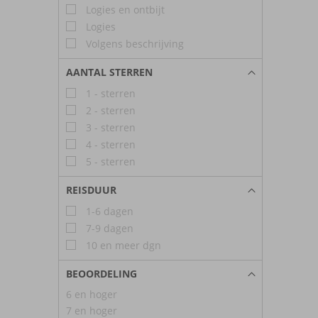
Logies en ontbijt
Logies
Volgens beschrijving
AANTAL STERREN
1 - sterren
2 - sterren
3 - sterren
4 - sterren
5 - sterren
REISDUUR
1-6 dagen
7-9 dagen
10 en meer dgn
BEOORDELING
6 en hoger
7 en hoger