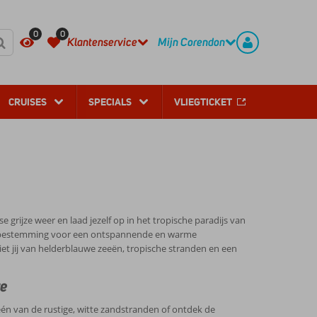
REGISTREER
CONTACT
0
0
Klantenservice
Mijn Corendon
CRUISES
SPECIALS
VLIEGTICKET
grijze weer en laad jezelf op in het tropische paradijs van
e bestemming voor een ontspannende en warme
iet jij van helderblauwe zeeën, tropische stranden en een
re
 één van de rustige, witte zandstranden of ontdek de