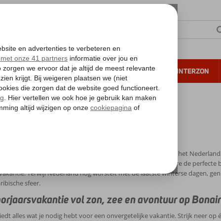
NTIE
VERRE REIZEN
ALL INCLUSIVE
WINTERZON
 annuleren*
orjaarsvakantie Bonaire
aarsvakantie Bonaire
en zonnige break tijdens de voorjaarsvakantie? Ontsnap aan het Nederlandse 
Met een aangename temperatuur rond de 30 graden is Bonaire de perfect
vakantie. Terwijl Nederland nog worstelt met de laatste winterse dagen, gen
ribische sfeer.
orjaarsvakantie vol zon, zee en avontuur op Bonai
iedt alles wat je nodig hebt voor een onvergetelijke vakantie. Strijk neer op