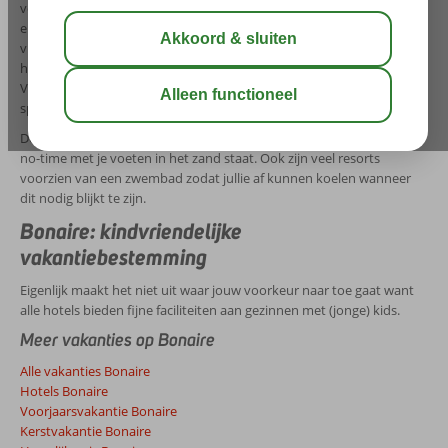
voor een ontspannen vakantie op een schiereilandje van 40 km lang
en slechts 12 km breed. De hoofdstad Kralendijk is kleurrijk door de
vrolijke pastelkleuren waarin de huizen zijn geschilderd. Ook vind je
hier leuke terrasjes aan het water waar het altijd gezellig druk is.
Verder kent het mini-eiland maar twee stoplichten waardoor er geen
sprake is van verkeersdrukte of andere hectiek.
De meeste accommodaties liggen direct aan zee waardoor je binnen
no-time met je voeten in het zand staat. Ook zijn veel resorts
voorzien van een zwembad zodat jullie af kunnen koelen wanneer
dit nodig blijkt te zijn.
Bonaire: kindvriendelijke
vakantiebestemming
Eigenlijk maakt het niet uit waar jouw voorkeur naar toe gaat want
alle hotels bieden fijne faciliteiten aan gezinnen met (jonge) kids.
Meer vakanties op Bonaire
Alle vakanties Bonaire
Hotels Bonaire
Voorjaarsvakantie Bonaire
Kerstvakantie Bonaire