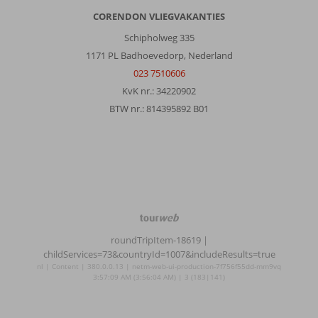
CORENDON VLIEGVAKANTIES
Schipholweg 335
1171 PL Badhoevedorp, Nederland
023 7510606
KvK nr.: 34220902
BTW nr.: 814395892 B01
TourWeb
©
roundTripItem-18619
|
NetMatch
childServices=73&countryId=1007&includeResults=true
nl | Content | 380.0.0.13 | netm-web-ui-production-7f756f55dd-mm9vq
3:57:09 AM (3:56:04 AM) | 3 (183|141)