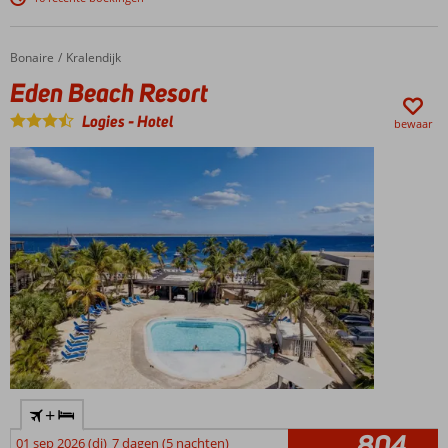
met
azuurblauwe
zee
Bonaire
Eden Beach Resort
Home
Kralendijk
Exclusieve 2- en 3-
Eden Beach Resort
kamerappartementen
op villa-eiland!
Logies
-
Hotel
bewaar
Vernieuwd
zwembad
met
prachtig
uitzicht
Duiken &
snorkelen
tussen de
koraalriffen
+
804
01 sep 2026 (di)
7 dagen (5 nachten)