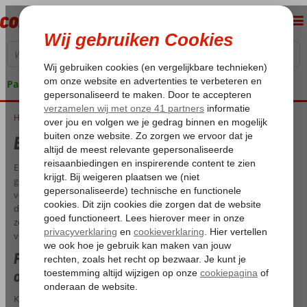
Pakketgarantie
Home
Bonaire met kinderen
Bonaire met kinderen
Een tropisch paradijs waar je in alle rust en op je gemak kunt
genieten van het goede leven. Dat is wat een familievakantie Bonaire
voor jou kan betekenen. Dit zonovergoten eiland staat bekend om
de prachtige onderwaterwereld, de ongerepte natuur en dat alles
zonder massatoerisme. Het ideale eiland dus voor degenen die
volop willen relaxen.
Familievakantie Bonaire: optimaal
ontspannen
Kies jij ervoor om naar Bonaire te gaan met kinderen? Dan kies je