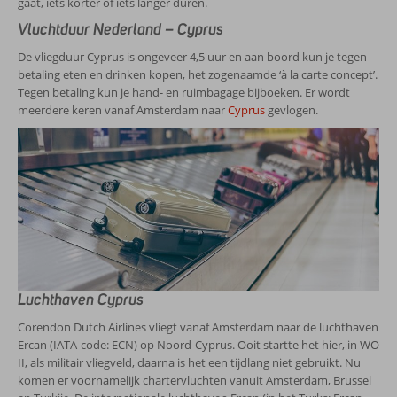
gaat, iets korter of iets langer duren.
Vluchtduur Nederland – Cyprus
De vliegduur Cyprus is ongeveer 4,5 uur en aan boord kun je tegen
betaling eten en drinken kopen, het zogenaamde ‘à la carte concept’.
Tegen betaling kun je hand- en ruimbagage bijboeken. Er wordt
meerdere keren vanaf Amsterdam naar
Cyprus
gevlogen.
Luchthaven Cyprus
Corendon Dutch Airlines vliegt vanaf Amsterdam naar de luchthaven
Ercan (IATA-code: ECN) op Noord-Cyprus. Ooit startte het hier, in WO
II, als militair vliegveld, daarna is het een tijdlang niet gebruikt. Nu
komen er voornamelijk chartervluchten vanuit Amsterdam, Brussel