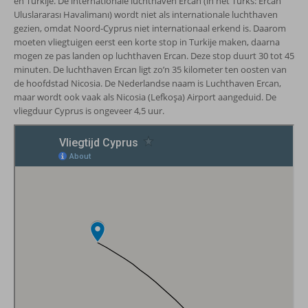
en Turkije. De internationale luchthaven Ercan (in het Turks: Ercan
Uluslararası Havalimanı) wordt niet als internationale luchthaven
gezien, omdat Noord-Cyprus niet internationaal erkend is. Daarom
moeten vliegtuigen eerst een korte stop in Turkije maken, daarna
mogen ze pas landen op luchthaven Ercan. Deze stop duurt 30 tot 45
minuten. De luchthaven Ercan ligt zo’n 35 kilometer ten oosten van
de hoofdstad Nicosia. De Nederlandse naam is Luchthaven Ercan,
maar wordt ook vaak als Nicosia (Lefkoşa) Airport aangeduid. De
vliegduur Cyprus is ongeveer 4,5 uur.