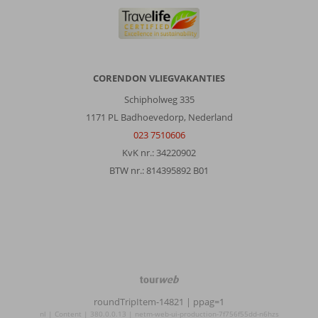
CORENDON VLIEGVAKANTIES
Schipholweg 335
1171 PL Badhoevedorp, Nederland
023 7510606
KvK nr.: 34220902
BTW nr.: 814395892 B01
TourWeb
©
roundTripItem-14821
| ppag=1
NetMatch
nl | Content | 380.0.0.13 | netm-web-ui-production-7f756f55dd-n6hzs