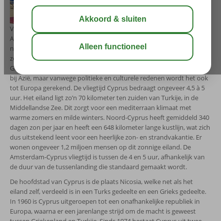
Velen kennen Cyprus als het geboorte-eiland van de godin
Aphrodite, godin van de liefde, seksualiteit en vruchtbaarheid. Maar
naast dit bijzondere verhaal, is Cyprus vooral bekend vanwege het
zonzekere klimaat en het feit dat het is opgedeeld in 2 delen: een
Grieks gebied en een Turks gebied. Geografisch gezien hoort Cyprus
bij Azië, maar vanwege politieke en culturele redenen wordt het ook
tot Europa gerekend. De vliegtijd Cyprus bedraagt ongeveer 4,5 à 5
uur. Het eiland ligt zo’n 70 kilometer ten zuiden van Turkije, in de
Middellandse Zee. Dit zorgt voor een mediterraan klimaat met
warme zomers en milde winters. Noord-Cyprus heeft gemiddeld 340
dagen zon per jaar en heeft een 648 kilometer lange kustlijn, wat zich
dus uitstekend leent voor een heerlijke zon- en strandvakantie. Er
wonen ongeveer 1,2 miljoen mensen op dit zonnige eiland. De
Amsterdam-Cyprus vliegtijd is tussen de 4 en 5 uur, afhankelijk van
de duur van de tussenlanding die standaard gemaakt wordt.
De hoofdstad van Cyprus is de plaats Nicosia, welke net als het
eiland zelf, verdeeld is in een Turks gedeelte en een Grieks gedeelte.
In 1960 is Cyprus uitgeroepen tot een onafhankelijke republiek in
Europa, waarna er een jarenlange strijd om de macht is geweest
tussen Griekenland en Turkije. Sinds 1974 bestaat Cyprus uit twee