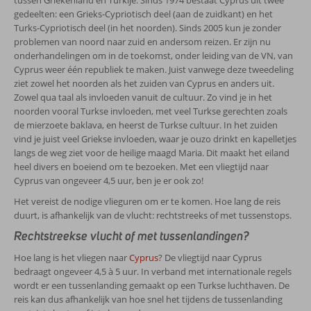
gedeelten: een Grieks-Cypriotisch deel (aan de zuidkant) en het
Turks-Cypriotisch deel (in het noorden). Sinds 2005 kun je zonder
problemen van noord naar zuid en andersom reizen. Er zijn nu
onderhandelingen om in de toekomst, onder leiding van de VN, van
Cyprus weer één republiek te maken. Juist vanwege deze tweedeling
ziet zowel het noorden als het zuiden van Cyprus en anders uit.
Zowel qua taal als invloeden vanuit de cultuur. Zo vind je in het
noorden vooral Turkse invloeden, met veel Turkse gerechten zoals
de mierzoete baklava, en heerst de Turkse cultuur. In het zuiden
vind je juist veel Griekse invloeden, waar je ouzo drinkt en kapelletjes
langs de weg ziet voor de heilige maagd Maria. Dit maakt het eiland
heel divers en boeiend om te bezoeken. Met een vliegtijd naar
Cyprus van ongeveer 4,5 uur, ben je er ook zo!
Het vereist de nodige vlieguren om er te komen. Hoe lang de reis
duurt, is afhankelijk van de vlucht: rechtstreeks of met tussenstops.
Rechtstreekse vlucht of met tussenlandingen?
Hoe lang is het vliegen naar
Cyprus
? De vliegtijd naar Cyprus
bedraagt ongeveer 4,5 à 5 uur. In verband met internationale regels
wordt er een tussenlanding gemaakt op een Turkse luchthaven. De
reis kan dus afhankelijk van hoe snel het tijdens de tussenlanding