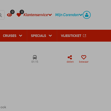
REGISTREER
CONTACT
0
0
Klantenservice
Mijn Corendon
CRUISES
SPECIALS
VLIEGTICKET
01:15
delen
bewaar
e ook