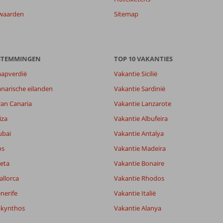
waarden
Sitemap
ESTEMMINGEN
TOP 10 VAKANTIES
aapverdië
Vakantie Sicilië
narische eilanden
Vakantie Sardinië
ran Canaria
Vakantie Lanzarote
iza
Vakantie Albufeira
ubai
Vakantie Antalya
os
Vakantie Madeira
eta
Vakantie Bonaire
allorca
Vakantie Rhodos
nerife
Vakantie Italië
9,7
akynthos
Vakantie Alanya
9,3