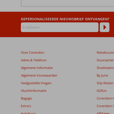
De
beoordelingen
zijn
GEPERSONALISEERDE NIEUWSBRIEF ONTVANGEN?
door
onze
klanten
geschreven
na
hun
verblijf
Over Corendon
Reisdocum
in
Cove
Adres & Telefoon
Duurzamer 
Rotana
Algemene Informatie
Stoelreserv
Algemene Voorwaarden
By June
Beoordelingen
die
Veelgestelde Vragen
Stip Reizen
ouder
Vluchtinformatie
GOfun
zijn
dan
Bagage
Corendon H
48
Extra's
Corendon I
maanden
worden
Autohuur
Affiliates