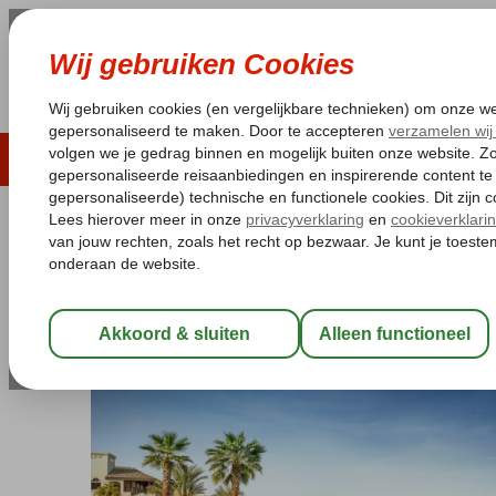
LAST MINUTE
ZOMER 2026
ZONVAKA
Pakketgarantie
Laagsteprijsgarantie*
Gratis
Verenigde Arabische Emiraten
Home
Ras al Khaimah
Cove Rotana
Cove Rotana
Logies en ontbijt
-
Hotel