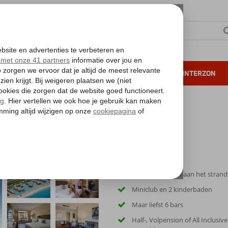
NTIE
VERRE REIZEN
ALL INCLUSIVE
WINTERZON
 annuleren*
Prachtig gelegen aan het strand
Miniclub en 2 kinderbaden
Maar liefst 6 bars
Half-, Volpension of All Inclusiv