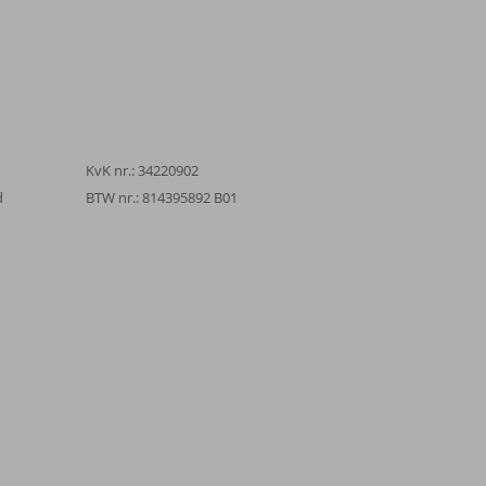
KvK nr.: 34220902
d
BTW nr.: 814395892 B01