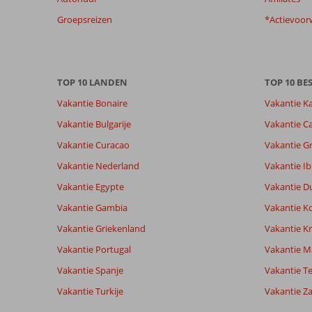
niet
Groepsreizen
*Actievoor
meer
weergegeven
om
de
relevantie
TOP 10 LANDEN
TOP 10 B
van
Vakantie Bonaire
Vakantie K
de
getoonde
Vakantie Bulgarije
Vakantie Ca
beoordelingen
Vakantie Curacao
Vakantie G
te
garanderen.
Vakantie Nederland
Vakantie Ib
Meer
Vakantie Egypte
Vakantie D
info
over
Vakantie Gambia
Vakantie K
onze
Vakantie Griekenland
Vakantie Kr
beoordelingen.
Vakantie Portugal
Vakantie M
Vakantie Spanje
Totale score
Scoreverdeling
Vakantie Te
9,3
Algemene indruk
9,3
Eten
Vakantie Turkije
Vakantie Z
Gebaseerd op:
Ligging
8,3
Kamers
3